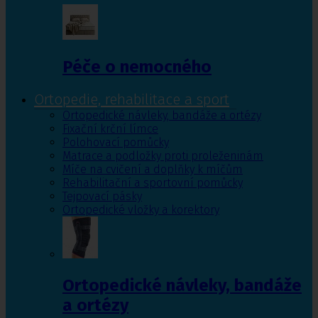
Péče o nemocného
Ortopedie, rehabilitace a sport
Ortopedické návleky, bandáže a ortézy
Fixační krční límce
Polohovací pomůcky
Matrace a podložky proti proleženinám
Míče na cvičení a doplňky k míčům
Rehabilitační a sportovní pomůcky
Tejpovací pásky
Ortopedické vložky a korektory
Ortopedické návleky, bandáže
a ortézy