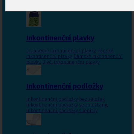
Inkontinenční vložky pro ženy
,
Inkontinenční
vložky pro muže
Inkontinenční plavky
Chlapecké inkontinenční plavky
,
Pánské
inkontinenční plavky
,
Dámské inkontinenční
plavky
,
Dívčí inkontinenční plavky
Inkontinenční podložky
Inkontinenční podložky bez záložek
,
Inkontinenční podložky se záložkami
,
Inkontinenční podložky s lepítky