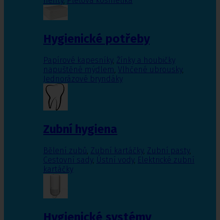
nehty
,
Pleťová kosmetika
Hygienické potřeby
Papírové kapesníky
,
Žínky a houbičky
napuštěné mýdlem
,
Vlhčené ubrousky
,
Jednorázové bryndáky
Zubní hygiena
Bělení zubů
,
Zubní kartáčky
,
Zubní pasty
,
Cestovní sady
,
Ústní vody
,
Elektrické zubní
kartáčky
Hygienické systémy