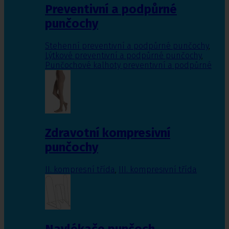
Preventivní a podpůrné
punčochy
Stehenní preventivní a podpůrné punčochy
,
Lýtkové preventivní a podpůrné punčochy
,
Punčochové kalhoty preventivní a podpůrné
Zdravotní kompresivní
punčochy
II. kompresní třída
,
III. kompresivní třída
Navlékače punčoch