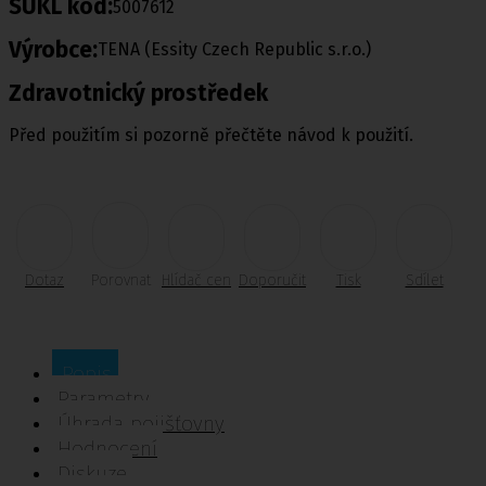
SUKL kód:
5007612
Výrobce:
TENA (Essity Czech Republic s.r.o.)
Zdravotnický prostředek
Před použitím si pozorně přečtěte návod k použití.
Dotaz
Porovnat
Hlídač cen
Doporučit
Tisk
Sdílet
Popis
Parametry
Úhrada pojišťovny
Hodnocení
Diskuze