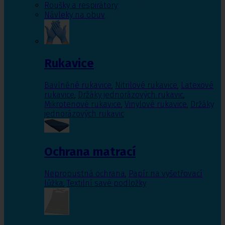
Roušky a respirátory
Návleky na obuv
Rukavice
Bavlněné rukavice
,
Nitrilové rukavice
,
Latexové
rukavice
,
Držáky jednorázových rukavic
,
Mikrotenové rukavice
,
Vinylové rukavice
,
Držáky
jednorázových rukavic
Ochrana matrací
Nepropustná ochrana
,
Papír na vyšetřovací
lůžka
,
Textilní savé podložky