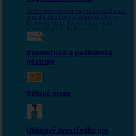
Osvěžovače vzduchu
,
Náplně do osvěžovačů
vzduchu
,
Zásobníky na papírové ručníky
,
Dávkováče mýdel
,
Papírové ručníky do
zásobníků
,
Mýdla do dávkovačů
Kosmetické a pedikérské
nástroje
Dětské pleny
Úklidové prostředky pro