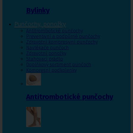
Bylinky
Punčochy, ponožky
Antitrombotické punčochy
Preventivní a podpůrné punčochy
Zdravotní kompresivní punčochy
Navlékače punčoch
Zdravotní ponožky
Stahovací prádlo
Doplňkový sortiment punčoch
Kompresní podkolenky
Antitrombotické punčochy