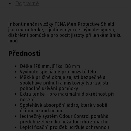
Dopravné
Inkontinenční vložky TENA Men Protective Shield
jsou extra tenké, s jedinečným černým designem,
diskrétní pomůcka pro pocit jistoty při lehkém úniku
moči.
Přednosti
Délka 178 mm, šířka 138 mm
Vyvinuto speciálně pro mužské tělo
Měkké pružné okraje zajistí bezpečné a
spolehlivé přilnutí a miskovitý tvar zajistí
pohodlné užívání pomůcky
Extra tenké - pro maximální diskrétnost při
nošení
Spolehlivé absorpční jádro, které v sobě
účinně uzamkne moč
Jedinečný systém Odour Control pomáhá
předcházet vzniku nežádoucího zápachu
Lepící fixační proužek udržuje ochrannou