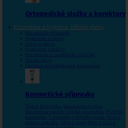
Ortopedické vložky a korektory
Kosmetika a hygiena, Dětské pleny
Kosmetické přípravky
Hygienické potřeby
Zubní hygiena
Hygienické systémy
Kosmetické a pedikérské nástroje
Dětské pleny
Úklidové prostředky pro domácnost
Kosmetické přípravky
Tělová kosmetika
,
Vlasová kosmetika
,
Kosmetické balíčky
,
Dětská kosmetika
,
Přírodní
kosmetika
,
S minerály z Mrtvého moře
,
Péče o
citlivou pokožku
,
Péče o nohy
,
Péče o ruce a