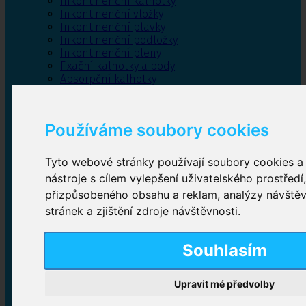
Inkontinenční kalhotky
Inkontinenční vložky
Inkontinenční plavky
Inkontinenční podložky
Inkontinenční pleny
Fixační kalhotky a body
Absorpční kalhotky
Péče o pánevní dno
Bylinky
Používáme soubory cookies
Tyto webové stránky používají soubory cookies a 
Inkontinenční kalhotky
nástroje s cílem vylepšení uživatelského prostředí
přizpůsobeného obsahu a reklam, analýzy návště
Plenkové kalhotky navlékací
,
Plenkové kalhotky
zalepovací
,
Inkontinenční kalhotky dámské
,
stránek a zjištění zdroje návštěvnosti.
Inkontinenční kalhotky pro muže
Souhlasím
Inkontinenční vložky
Upravit mé předvolby