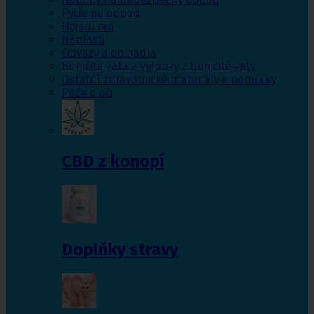
Pytle na odpad
Hojení ran
Náplasti
Obvazy a obinadla
Buničitá vata a výrobky z buničité vaty
Ostatní zdravotnické materiály a pomůcky
Péče o oči
CBD z konopí
Doplňky stravy