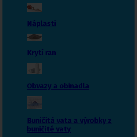
Náplasti
Krytí ran
Obvazy a obinadla
Buničitá vata a výrobky z
buničité vaty