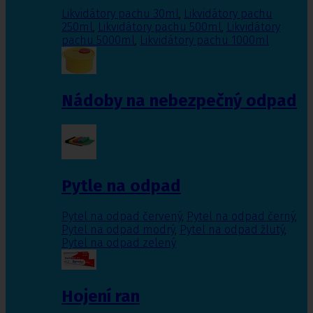
Likvidátory pachu 30ml
,
Likvidátory pachu
250ml
,
Likvidátory pachu 500ml
,
Likvidátory
pachu 5000ml
,
Likvidátory pachu 1000ml
Nádoby na nebezpečný odpad
Pytle na odpad
Pytel na odpad červený
,
Pytel na odpad černý
,
Pytel na odpad modrý
,
Pytel na odpad žlutý
,
Pytel na odpad zelený
Hojení ran