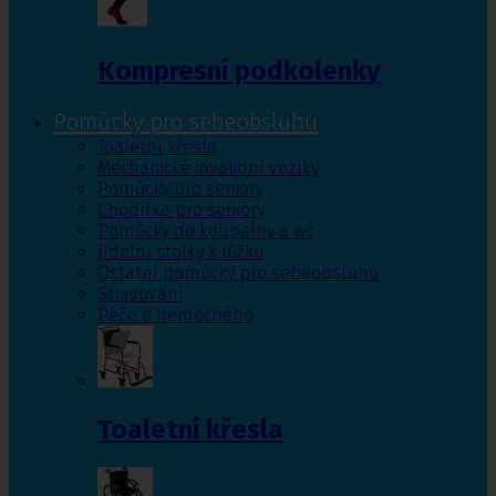
Kompresní podkolenky
Pomůcky pro sebeobsluhu
Toaletní křesla
Mechanické invalidní vozíky
Pomůcky pro seniory
Chodítka pro seniory
Pomůcky do koupelny a wc
Jídelní stolky k lůžku
Ostatní pomůcky pro sebeobsluhu
Stravování
Péče o nemocného
Toaletní křesla