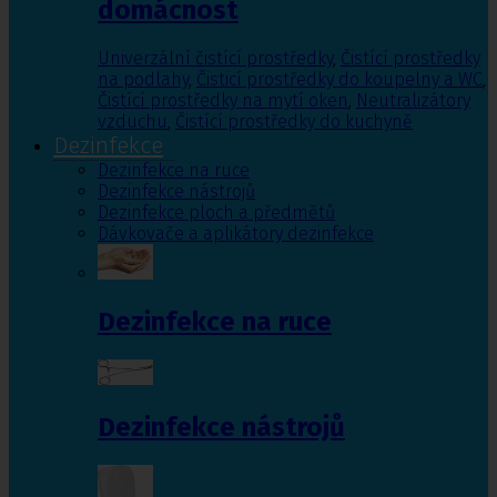
domácnost
Univerzální čistící prostředky
,
Čistící prostředky
na podlahy
,
Čisticí prostředky do koupelny a WC
,
Čistící prostředky na mytí oken
,
Neutralizátory
vzduchu
,
Čistící prostředky do kuchyně
Dezinfekce
Dezinfekce na ruce
Dezinfekce nástrojů
Dezinfekce ploch a předmětů
Dávkovače a aplikátory dezinfekce
Dezinfekce na ruce
Dezinfekce nástrojů