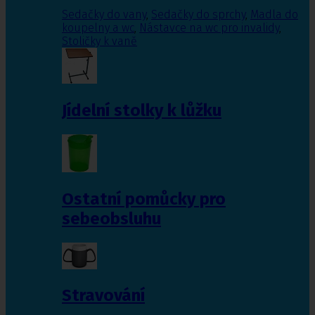
Sedačky do vany
,
Sedačky do sprchy
,
Madla do
koupelny a wc
,
Nástavce na wc pro invalidy
,
Stoličky k vaně
Jídelní stolky k lůžku
Ostatní pomůcky pro
sebeobsluhu
Stravování