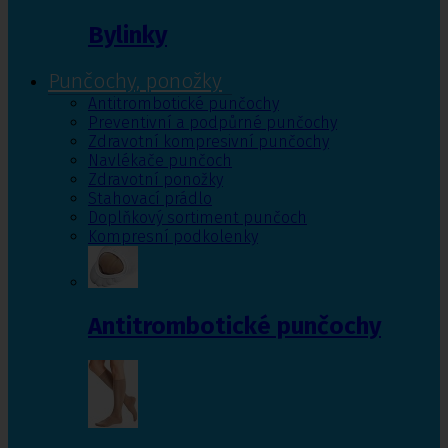
Bylinky
Punčochy, ponožky
Antitrombotické punčochy
Preventivní a podpůrné punčochy
Zdravotní kompresivní punčochy
Navlékače punčoch
Zdravotní ponožky
Stahovací prádlo
Doplňkový sortiment punčoch
Kompresní podkolenky
Antitrombotické punčochy