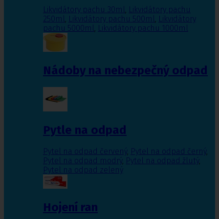
Likvidátory pachu 30ml
,
Likvidátory pachu
250ml
,
Likvidátory pachu 500ml
,
Likvidátory
pachu 5000ml
,
Likvidátory pachu 1000ml
Nádoby na nebezpečný odpad
Pytle na odpad
Pytel na odpad červený
,
Pytel na odpad černý
,
Pytel na odpad modrý
,
Pytel na odpad žlutý
,
Pytel na odpad zelený
Hojení ran