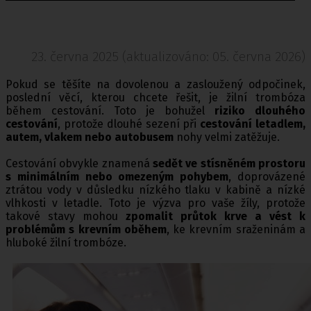
23. června 2025 (aktualizováno: 05. června 2026)
Pokud se těšíte na dovolenou a zasloužený odpočinek,
poslední věcí, kterou chcete řešit, je žilní trombóza
během cestování. Toto je bohužel
riziko dlouhého
cestování
, protože dlouhé sezení při
cestování letadlem,
autem, vlakem nebo autobusem
nohy velmi zatěžuje.
Cestování obvykle znamená
sedět ve stísněném prostoru
s minimálním nebo omezeným pohybem
, doprovázené
ztrátou vody v důsledku nízkého tlaku v kabině a nízké
vlhkosti v letadle. Toto je výzva pro vaše žíly, protože
takové stavy mohou
zpomalit průtok krve a vést k
problémům s krevním oběhem
, ke krevním sraženinám a
hluboké žilní trombóze.