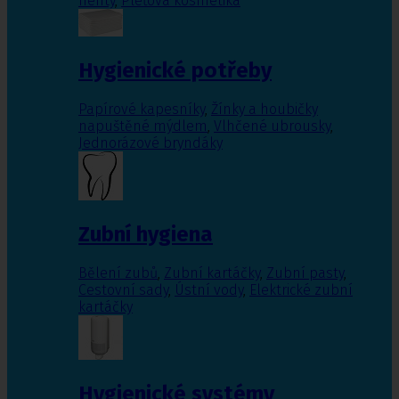
nehty
,
Pleťová kosmetika
Hygienické potřeby
Papírové kapesníky
,
Žínky a houbičky
napuštěné mýdlem
,
Vlhčené ubrousky
,
Jednorázové bryndáky
Zubní hygiena
Bělení zubů
,
Zubní kartáčky
,
Zubní pasty
,
Cestovní sady
,
Ústní vody
,
Elektrické zubní
kartáčky
Hygienické systémy