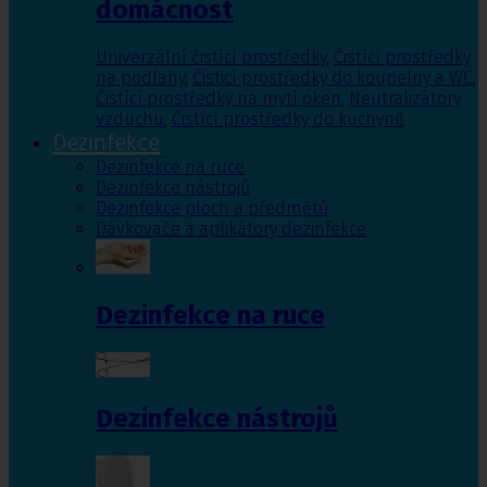
domácnost
Univerzální čistící prostředky
,
Čistící prostředky
na podlahy
,
Čisticí prostředky do koupelny a WC
,
Čistící prostředky na mytí oken
,
Neutralizátory
vzduchu
,
Čistící prostředky do kuchyně
Dezinfekce
Dezinfekce na ruce
Dezinfekce nástrojů
Dezinfekce ploch a předmětů
Dávkovače a aplikátory dezinfekce
Dezinfekce na ruce
Dezinfekce nástrojů