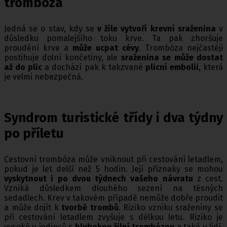
trombóza
Jedná se o stav, kdy se
v žíle vytvoří krevní sraženina
v
důsledku pomalejšího toku krve. Ta pak zhoršuje
proudění krve a
může ucpat cévy
. Trombóza nejčastěji
postihuje dolní končetiny, ale
sraženina se může dostat
až do plic
a dochází pak k takzvané
plicní embolii
, která
je velmi nebezpečná.
Syndrom turistické třídy i dva týdny
po příletu
Cestovní trombóza může vniknout při cestování letadlem,
pokud je let delší než 5 hodin. Její příznaky se mohou
vyskytnout i po dvou týdnech vašeho návratu
z cest.
Vzniká důsledkem dlouhého sezení na těsných
sedadlech. Krev v takovém případě nemůže dobře proudit
a může dojít k
tvorbě trombů
. Riziko vzniku sraženiny se
při cestování letadlem zvyšuje s délkou letu.
Riziko je
vysoké u jedinců s
hlubokou žilní trombózou
a také u lidí,