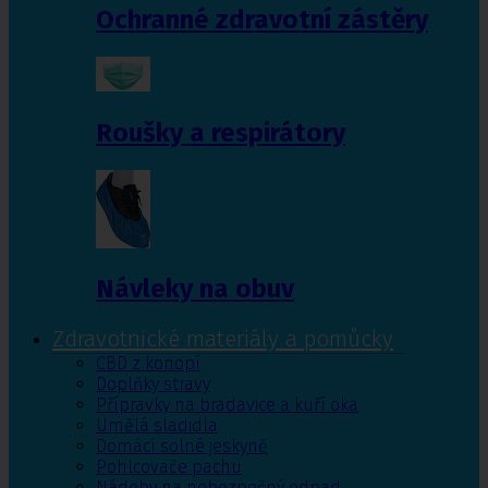
Ochranné zdravotní zástěry
Roušky a respirátory
Návleky na obuv
Zdravotnické materiály a pomůcky
CBD z konopí
Doplňky stravy
Přípravky na bradavice a kuří oka
Umělá sladidla
Domácí solné jeskyně
Pohlcovače pachu
Nádoby na nebezpečný odpad