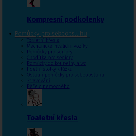
Kompresní podkolenky
Pomůcky pro sebeobsluhu
Toaletní křesla
Mechanické invalidní vozíky
Pomůcky pro seniory
Chodítka pro seniory
Pomůcky do koupelny a wc
Jídelní stolky k lůžku
Ostatní pomůcky pro sebeobsluhu
Stravování
Péče o nemocného
Toaletní křesla