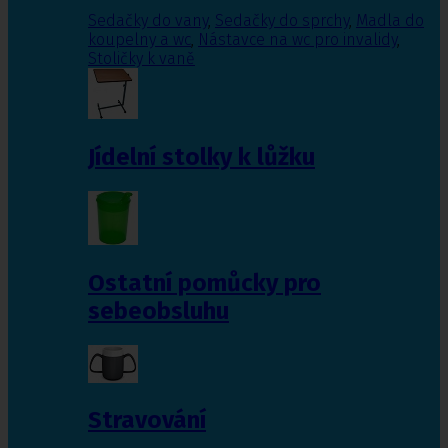
Sedačky do vany
,
Sedačky do sprchy
,
Madla do
koupelny a wc
,
Nástavce na wc pro invalidy
,
Stoličky k vaně
Jídelní stolky k lůžku
Ostatní pomůcky pro
sebeobsluhu
Stravování