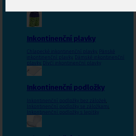
Inkontinenční vložky pro ženy
,
Inkontinenční
vložky pro muže
Inkontinenční plavky
Chlapecké inkontinenční plavky
,
Pánské
inkontinenční plavky
,
Dámské inkontinenční
plavky
,
Dívčí inkontinenční plavky
Inkontinenční podložky
Inkontinenční podložky bez záložek
,
Inkontinenční podložky se záložkami
,
Inkontinenční podložky s lepítky