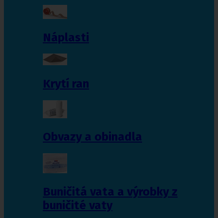
Náplasti
Krytí ran
Obvazy a obinadla
Buničitá vata a výrobky z
buničité vaty