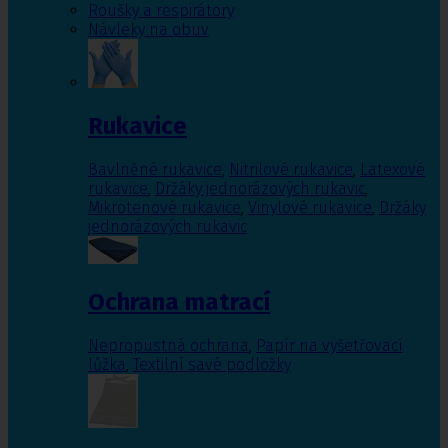
Roušky a respirátory
Návleky na obuv
Rukavice
Bavlněné rukavice
,
Nitrilové rukavice
,
Latexové
rukavice
,
Držáky jednorázových rukavic
,
Mikrotenové rukavice
,
Vinylové rukavice
,
Držáky
jednorázových rukavic
Ochrana matrací
Nepropustná ochrana
,
Papír na vyšetřovací
lůžka
,
Textilní savé podložky