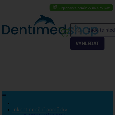
Objednávka pomůcky na ePoukaz
Menu eshopu
VYHLEDAT
Inkontinenční pomůcky