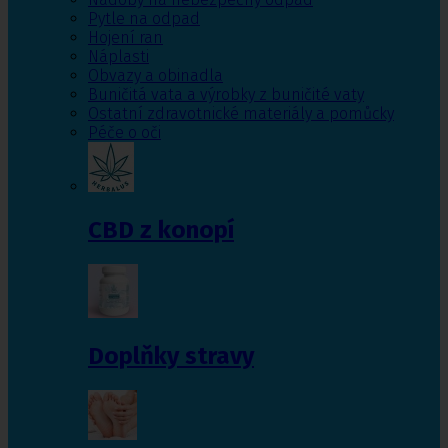
Pytle na odpad
Hojení ran
Náplasti
Obvazy a obinadla
Buničitá vata a výrobky z buničité vaty
Ostatní zdravotnické materiály a pomůcky
Péče o oči
CBD z konopí
Doplňky stravy