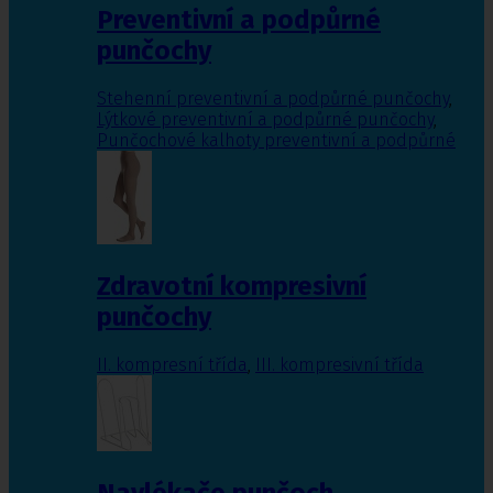
Preventivní a podpůrné
punčochy
Stehenní preventivní a podpůrné punčochy
,
Lýtkové preventivní a podpůrné punčochy
,
Punčochové kalhoty preventivní a podpůrné
Zdravotní kompresivní
punčochy
II. kompresní třída
,
III. kompresivní třída
Navlékače punčoch