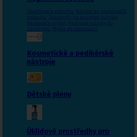
Osvěžovače vzduchu
,
Náplně do osvěžovačů
vzduchu
,
Zásobníky na papírové ručníky
,
Dávkováče mýdel
,
Papírové ručníky do
zásobníků
,
Mýdla do dávkovačů
Kosmetické a pedikérské
nástroje
Dětské pleny
Úklidové prostředky pro