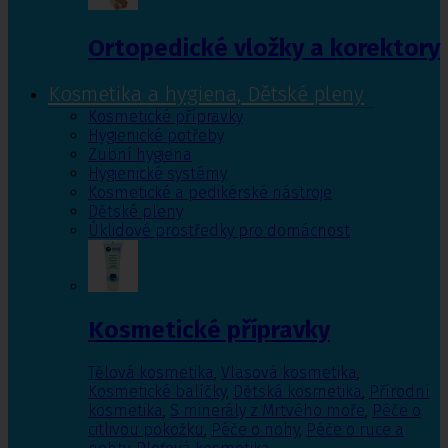
Ortopedické vložky a korektory
Kosmetika a hygiena, Dětské pleny
Kosmetické přípravky
Hygienické potřeby
Zubní hygiena
Hygienické systémy
Kosmetické a pedikérské nástroje
Dětské pleny
Úklidové prostředky pro domácnost
Kosmetické přípravky
Tělová kosmetika
,
Vlasová kosmetika
,
Kosmetické balíčky
,
Dětská kosmetika
,
Přírodní
kosmetika
,
S minerály z Mrtvého moře
,
Péče o
citlivou pokožku
,
Péče o nohy
,
Péče o ruce a