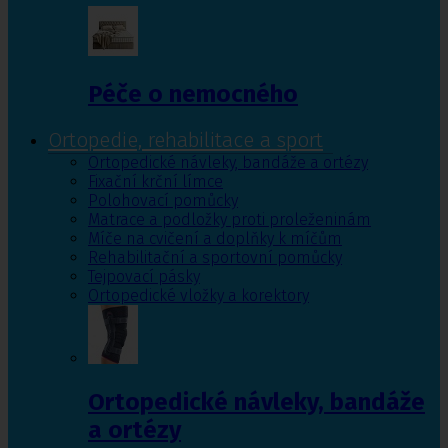
Péče o nemocného
Ortopedie, rehabilitace a sport
Ortopedické návleky, bandáže a ortézy
Fixační krční límce
Polohovací pomůcky
Matrace a podložky proti proleženinám
Míče na cvičení a doplňky k míčům
Rehabilitační a sportovní pomůcky
Tejpovací pásky
Ortopedické vložky a korektory
Ortopedické návleky, bandáže
a ortézy