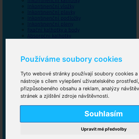
Inkontinenční kalhotky
Inkontinenční vložky
Inkontinenční plavky
Inkontinenční podložky
Inkontinenční pleny
Fixační kalhotky a body
Absorpční kalhotky
Péče o pánevní dno
Bylinky
Používáme soubory cookies
Tyto webové stránky používají soubory cookies a 
Inkontinenční kalhotky
nástroje s cílem vylepšení uživatelského prostředí
přizpůsobeného obsahu a reklam, analýzy návště
Plenkové kalhotky navlékací
,
Plenkové kalhotky
zalepovací
,
Inkontinenční kalhotky dámské
,
stránek a zjištění zdroje návštěvnosti.
Inkontinenční kalhotky pro muže
Souhlasím
Inkontinenční vložky
Upravit mé předvolby