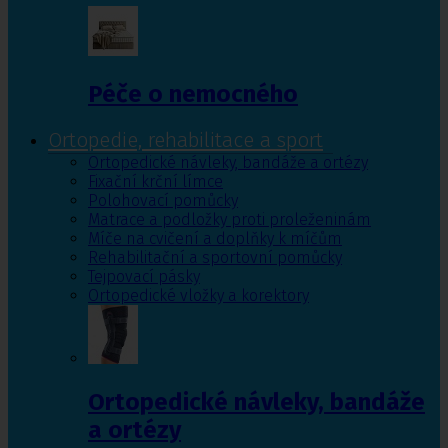
Péče o nemocného
Ortopedie, rehabilitace a sport
Ortopedické návleky, bandáže a ortézy
Fixační krční límce
Polohovací pomůcky
Matrace a podložky proti proleženinám
Míče na cvičení a doplňky k míčům
Rehabilitační a sportovní pomůcky
Tejpovací pásky
Ortopedické vložky a korektory
Ortopedické návleky, bandáže
a ortézy