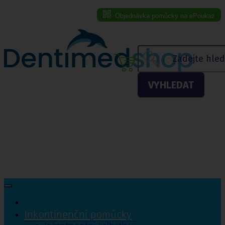
Objednávka pomůcky na ePoukaz
Menu eshopu
VYHLEDAT
Inkontinenční pomůcky