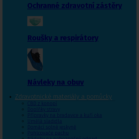
Ochranné zdravotní zástěry
Roušky a respirátory
Návleky na obuv
Zdravotnické materiály a pomůcky
CBD z konopí
Doplňky stravy
Přípravky na bradavice a kuří oka
Umělá sladidla
Domácí solné jeskyně
Pohlcovače pachu
Nádoby na nebezpečný odpad