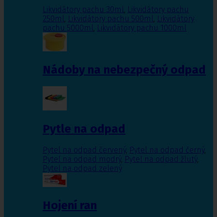
Likvidátory pachu 30ml
,
Likvidátory pachu
250ml
,
Likvidátory pachu 500ml
,
Likvidátory
pachu 5000ml
,
Likvidátory pachu 1000ml
Nádoby na nebezpečný odpad
Pytle na odpad
Pytel na odpad červený
,
Pytel na odpad černý
,
Pytel na odpad modrý
,
Pytel na odpad žlutý
,
Pytel na odpad zelený
Hojení ran