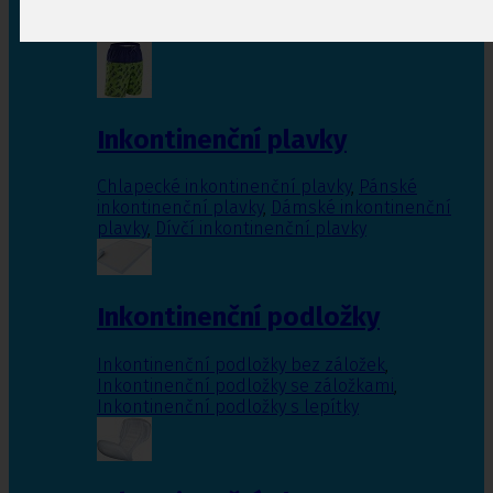
Inkontinenční vložky pro ženy
,
Inkontinenční
vložky pro muže
Inkontinenční plavky
Chlapecké inkontinenční plavky
,
Pánské
inkontinenční plavky
,
Dámské inkontinenční
plavky
,
Dívčí inkontinenční plavky
Inkontinenční podložky
Inkontinenční podložky bez záložek
,
Inkontinenční podložky se záložkami
,
Inkontinenční podložky s lepítky