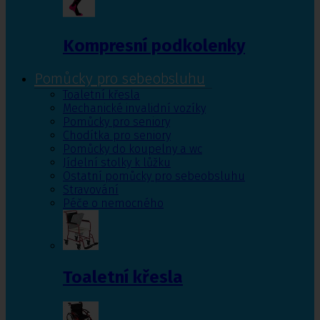
Kompresní podkolenky
Pomůcky pro sebeobsluhu
Toaletní křesla
Mechanické invalidní vozíky
Pomůcky pro seniory
Chodítka pro seniory
Pomůcky do koupelny a wc
Jídelní stolky k lůžku
Ostatní pomůcky pro sebeobsluhu
Stravování
Péče o nemocného
Toaletní křesla