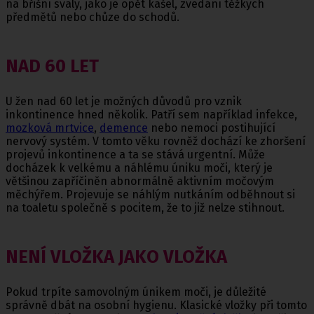
na břišní svaly, jako je opět kašel, zvedání těžkých
předmětů nebo chůze do schodů.
NAD 60 LET
U žen nad 60 let je možných důvodů pro vznik
inkontinence hned několik. Patří sem například infekce,
mozková mrtvice
,
demence
nebo nemoci postihující
nervový systém. V tomto věku rovněž dochází ke zhoršení
projevů inkontinence a ta se stává urgentní. Může
docházek k velkému a náhlému úniku moči, který je
většinou zapříčiněn abnormálně aktivním močovým
měchýřem. Projevuje se náhlým nutkáním odběhnout si
na toaletu společně s pocitem, že to již nelze stihnout.
NENÍ VLOŽKA JAKO VLOŽKA
Pokud trpíte samovolným únikem moči, je důležité
správně dbát na osobní hygienu. Klasické vložky při tomto