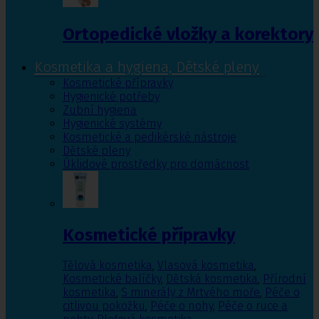
Ortopedické vložky a korektory
Kosmetika a hygiena, Dětské pleny
Kosmetické přípravky
Hygienické potřeby
Zubní hygiena
Hygienické systémy
Kosmetické a pedikérské nástroje
Dětské pleny
Úklidové prostředky pro domácnost
Kosmetické přípravky
Tělová kosmetika
,
Vlasová kosmetika
,
Kosmetické balíčky
,
Dětská kosmetika
,
Přírodní
kosmetika
,
S minerály z Mrtvého moře
,
Péče o
citlivou pokožku
,
Péče o nohy
,
Péče o ruce a