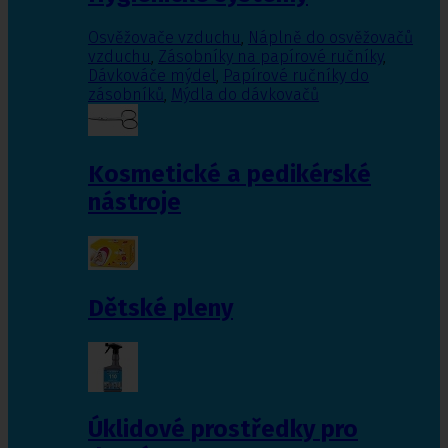
Osvěžovače vzduchu
,
Náplně do osvěžovačů
vzduchu
,
Zásobníky na papírové ručníky
,
Dávkováče mýdel
,
Papírové ručníky do
zásobníků
,
Mýdla do dávkovačů
Kosmetické a pedikérské
nástroje
Dětské pleny
Úklidové prostředky pro