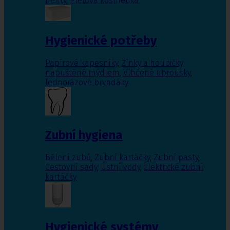
nehty
,
Pleťová kosmetika
Hygienické potřeby
Papírové kapesníky
,
Žínky a houbičky
napuštěné mýdlem
,
Vlhčené ubrousky
,
Jednorázové bryndáky
Zubní hygiena
Bělení zubů
,
Zubní kartáčky
,
Zubní pasty
,
Cestovní sady
,
Ústní vody
,
Elektrické zubní
kartáčky
Hygienické systémy