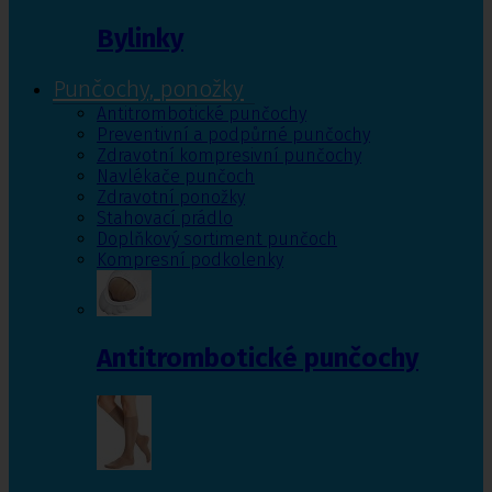
Bylinky
Punčochy, ponožky
Antitrombotické punčochy
Preventivní a podpůrné punčochy
Zdravotní kompresivní punčochy
Navlékače punčoch
Zdravotní ponožky
Stahovací prádlo
Doplňkový sortiment punčoch
Kompresní podkolenky
Antitrombotické punčochy