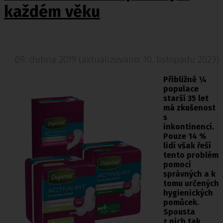
každém věku
09. dubna 2019 (aktualizováno: 10. listopadu 2023)
Přibližně ¼
populace
starší 35 let
má zkušenost
s
inkontinencí.
Pouze 14 %
lidí však řeší
tento problém
pomocí
správných a k
tomu určených
hygienických
pomůcek.
Spousta
z nich tak