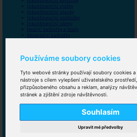
Inkontinenční kalhotky
Inkontinenční vložky
Inkontinenční plavky
Inkontinenční podložky
Inkontinenční pleny
Fixační kalhotky a body
Absorpční kalhotky
Péče o pánevní dno
Bylinky
Používáme soubory cookies
Tyto webové stránky používají soubory cookies a 
Inkontinenční kalhotky
nástroje s cílem vylepšení uživatelského prostředí
přizpůsobeného obsahu a reklam, analýzy návště
Plenkové kalhotky navlékací
,
Plenkové kalhotky
zalepovací
,
Inkontinenční kalhotky dámské
,
stránek a zjištění zdroje návštěvnosti.
Inkontinenční kalhotky pro muže
Souhlasím
Inkontinenční vložky
Upravit mé předvolby