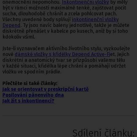
onemocnění nepomohou.
Inkontinenční vložky
by měly
být v rámci možností maximálně tenké, zajišťovat pocit
sucha, dlouhodobě chránit a zcela pohlcovat pach.
Všechny uvedené body splňují
inkontinenční vložky
Depend
. Ty jsou navíc baleny jednotlivě, takže je můžete
diskrétně přenášet v kabelce po kusech, aniž by si toho
kdokoliv všiml.
Jste-li vyznavačem aktivního životního stylu, vyzkoušejte
nové
dámské vložky s křidélky Depe
nd Active-Fi
et. Jejich
diskrétní a anatomický tvar se přizpůsobí vašemu tělu
v každé situaci, křidélka lépe chrání a pomáhají udržet
vložku ve spodním prádle.
Přečtěte si také články:
Jak se orientovat v preskripční kartě
Posilování pánenvího dna
Jak žít s inkontinencí?
Sdílení článku: