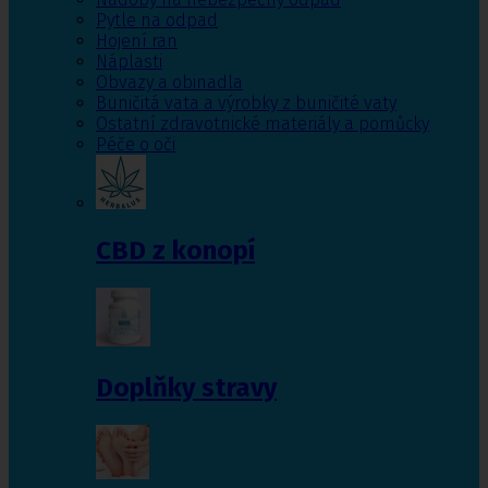
Pytle na odpad
Hojení ran
Náplasti
Obvazy a obinadla
Buničitá vata a výrobky z buničité vaty
Ostatní zdravotnické materiály a pomůcky
Péče o oči
CBD z konopí
Doplňky stravy