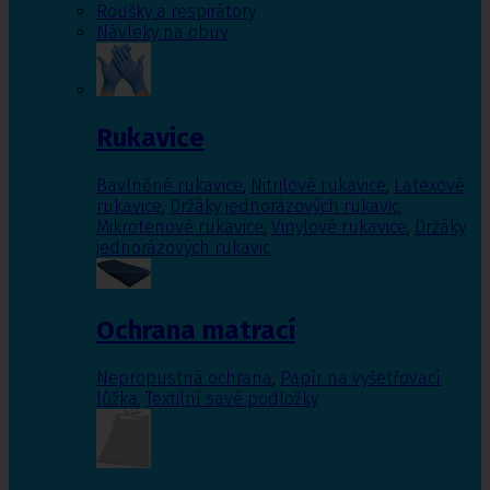
Roušky a respirátory
Návleky na obuv
Rukavice
Bavlněné rukavice
,
Nitrilové rukavice
,
Latexové
rukavice
,
Držáky jednorázových rukavic
,
Mikrotenové rukavice
,
Vinylové rukavice
,
Držáky
jednorázových rukavic
Ochrana matrací
Nepropustná ochrana
,
Papír na vyšetřovací
lůžka
,
Textilní savé podložky