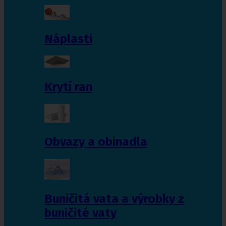
Náplasti
Krytí ran
Obvazy a obinadla
Buničitá vata a výrobky z
buničité vaty