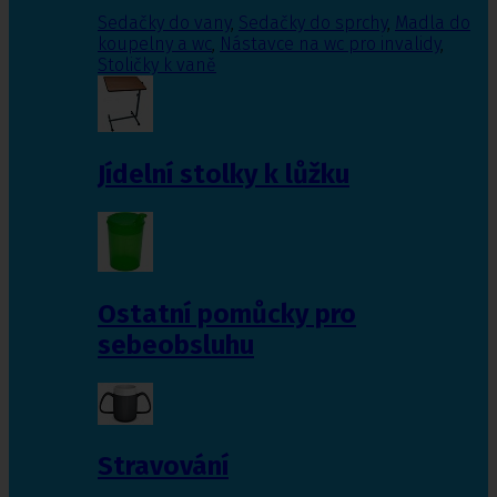
Sedačky do vany
,
Sedačky do sprchy
,
Madla do
koupelny a wc
,
Nástavce na wc pro invalidy
,
Stoličky k vaně
Jídelní stolky k lůžku
Ostatní pomůcky pro
sebeobsluhu
Stravování