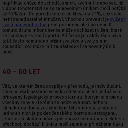
například chůze do schodů, smích, kýchnutí nebo sex. Již
v době těhotenství se se samovolným únikem moči potýká
až 70 % žen. Po porodu toto číslo klesá na 21 %, což stále
není zanedbatelné množství. Vhodnou prevencí je
cvičení
svalů pánevního dna
před porodem, ale i po něm. K
tomuto druhu inkontinence může docházet i u žen, které
se soustavně věnují sportu. Při fyzických aktivitách bývá
totiž často namáháno břišní svalstvo a svaly s ním
sousedící, což může mít za následek i samovolný únik
moči.
40 – 60 LET
Věk, ve kterém žena dospěje k přechodu, je individuální.
Obecně však nastane ve věku od 40 do 60 let. Jedná se o
přirozený fyziologický proces stárnutí, kterým si projdou
všechny ženy a kterému se nelze vyhnout. Během
klimakteria dochází v ženském těle k mnoha změnám.
Jednou z nich je pokles ženského hormonu estrogenu,
jehož nižší hladina může způsobovat inkontinenci. Během
přechodu dochází k úniku moči zejména při náhlém tlaku