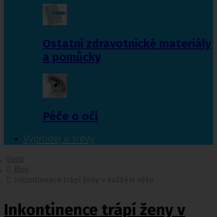
Ostatní zdravotnické materiály
a pomůcky
Péče o oči
Výprodej a slevy
Úvod
Blog
Inkontinence trápí ženy v každém věku
Inkontinence trápí ženy v