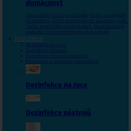
domácnost
Univerzální čistící prostředky
,
Čistící prostředky
na podlahy
,
Čisticí prostředky do koupelny a WC
,
Čistící prostředky na mytí oken
,
Neutralizátory
vzduchu
,
Čistící prostředky do kuchyně
Dezinfekce
Dezinfekce na ruce
Dezinfekce nástrojů
Dezinfekce ploch a předmětů
Dávkovače a aplikátory dezinfekce
Dezinfekce na ruce
Dezinfekce nástrojů