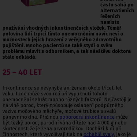
často sahá po
alternativních
řešeních
namísto
používání vhodných inkontinenčních vložek. Téměř
polovina lidí trpící tímto onemocněním navíc neví o
možnostech jejich hrazení z veřejného zdravotního
pojištění. Mnoho pacientů se také stydí o svém
problému mluvit s odborníkem, a tak návštěvu doktora
stále odkládá.
25 – 40 LET
Inkontinence se nevyhýbá ani ženám okolo třiceti let
věku. I zde může svou roli při vypuknutí tohoto
onemocnění sehrát mnoho různých faktorů. Nejčastěji je
na vině porod, který způsobuje oslabení podpůrného
vaziva močového měchýře, močové trubice a svalů
pánevního dna. Příčinou
poporodní inkontinence
může
být těžký porod, porodní váha dítěte nad 4 000 g nebo
skutečnost, že je žena prvorodičkou. Dochází k ní při
činnostech, které vyvolávají tlak na
ochablé svaly
, jako je