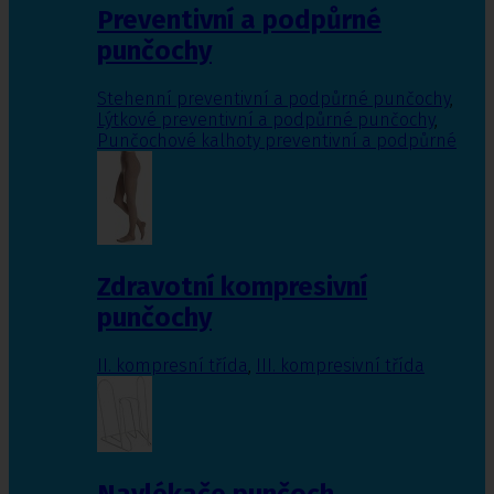
Preventivní a podpůrné
punčochy
Stehenní preventivní a podpůrné punčochy
,
Lýtkové preventivní a podpůrné punčochy
,
Punčochové kalhoty preventivní a podpůrné
Zdravotní kompresivní
punčochy
II. kompresní třída
,
III. kompresivní třída
Navlékače punčoch