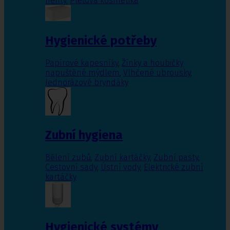
nehty
,
Pleťová kosmetika
Hygienické potřeby
Papírové kapesníky
,
Žínky a houbičky
napuštěné mýdlem
,
Vlhčené ubrousky
,
Jednorázové bryndáky
Zubní hygiena
Bělení zubů
,
Zubní kartáčky
,
Zubní pasty
,
Cestovní sady
,
Ústní vody
,
Elektrické zubní
kartáčky
Hygienické systémy