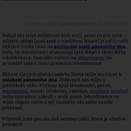
17. května 2017 (aktualizováno: 22. října 2021)
Pokud vás trápí nežádoucí únik moči, první co pro sebe
můžete udělat (současně s návštěvou lékaře) je začít cvičit
některé druhy cviků na
posilování svalů pánevního dna
.
Cviky na inkontinenci doporučují také lékaři v rámci léčby
inkontinence. Speciální cvičení na
inkontinenci
lze
provádět také v rámci prevence inkontinence.
Během různých období našeho života může docházet k
oslabení pánevního dna
. Překvapit nás může v
jakémkoliv věku. Příčinou bývá těhotenství, porod,
menopauza
, nemoc (diabetes, skleróza,
mozková mrtvice
)
nebo operativní zákrok v malé pánvi. Inkontinence se
může objevit náhle a její následky nás velmi nemile
překvapí.
Připravili jsme pro vás dvě sestavy cviků, které je vhodné
provádět.