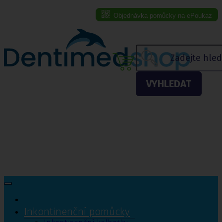
Objednávka pomůcky na ePoukaz
Menu eshopu
VYHLEDAT
Inkontinenční pomůcky