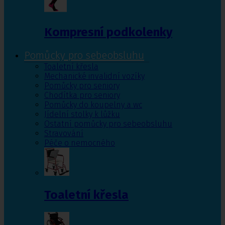
Kompresní podkolenky
Pomůcky pro sebeobsluhu
Toaletní křesla
Mechanické invalidní vozíky
Pomůcky pro seniory
Chodítka pro seniory
Pomůcky do koupelny a wc
Jídelní stolky k lůžku
Ostatní pomůcky pro sebeobsluhu
Stravování
Péče o nemocného
Toaletní křesla