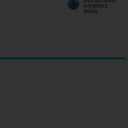
a doplňky k
míčům