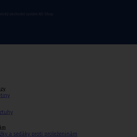
onický obchodní systém AD-Shop.
ézy
tiny
ýztuhy
nám
žky a sedáky proti proleženinám