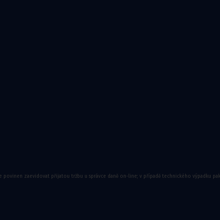
y
do sprchy
,
Madla do koupelny a wc
,
Nástavce na wc pro i
e povinen zaevidovat přijatou tržbu u správce daně on-line; v případě technického výpadku pa