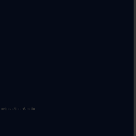
nvalidy
,
Stoličky k vaně
Jídelní
stolky k
lůžku
k nejpozději do 48 hodin.