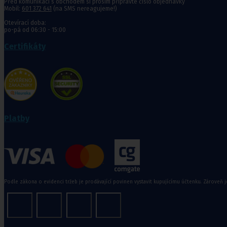
Před komunikací s obchodem si prosím připravte číslo objednávky
Jídelní stolky k lůžku
Mobil:
601 372 641
(na SMS nereagujeme!)
Ostatní pomůcky pro sebeobsluhu
Stravování
Otevírací doba:
po-pá od 06:30 - 15:00
Péče o nemocného
Certifikáty
Toaletní křesla
Mechanické invalidní vozíky
Pomůcky pro senior
Chodítka pro seniory
Platby
Pomůcky do koupelny a wc
Sedačky do vany
,
Sedačky 
Ostatní pomůcky pro sebeobsluhu
Podle zákona o evidenci tržeb je prodávající povinen vystavit kupujícímu účtenku. Zároveň j
Stravování
Péče o nemocného