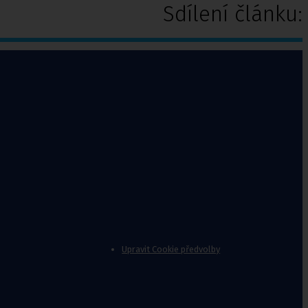
Sdílení článku:
Upravit Cookie předvolby
chy
,
Punčochové kalhoty preventivní