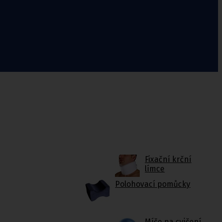
Fixační krční
límce
Polohovací pomůcky
Míče na cvičení