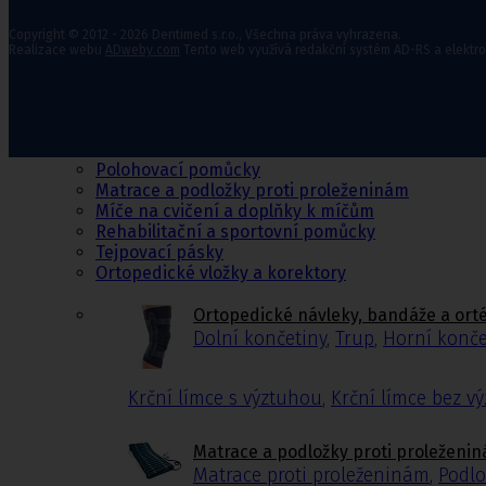
Copyright © 2012 - 2026 Dentimed s.r.o., Všechna práva vyhrazena.
Realizace webu
ADweby.com
Tento web využívá redakční systém AD-RS a elektr
Ortopedie,
rehabilitace a
sport
Ortopedické návleky, bandáže a ortézy
Fixační krční límce
Polohovací pomůcky
Matrace a podložky proti proleženinám
Míče na cvičení a doplňky k míčům
Rehabilitační a sportovní pomůcky
Tejpovací pásky
Ortopedické vložky a korektory
Ortopedické návleky, bandáže a ort
Dolní končetiny
,
Trup
,
Horní konče
Krční límce s výztuhou
,
Krční límce bez v
Matrace a podložky proti proleženi
Matrace proti proleženinám
,
Podlo