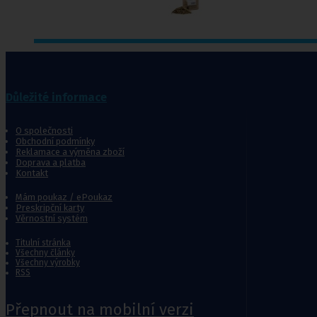
Punčochy,
ponožky
Důležité informace
Antitrombotické punčochy
Preventivní a podpůrné punčochy
Zdravotní kompresivní punčochy
O společnosti
Navlékače punčoch
Obchodní podmínky
Reklamace a výměna zboží
Zdravotní ponožky
Doprava a platba
Stahovací prádlo
Kontakt
Doplňkový sortiment punčoch
Kompresní podkolenky
Mám poukaz / ePoukaz
Preskripční karty
Věrnostní systém
Antitrombotické punčochy
Preventivní a podpůrné pu
Titulní stránka
Všechny články
Stehenní preventivní a p
Všechny výrobky
a podpůrné
RSS
Přepnout na mobilní verzi