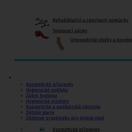
Rehabilitační a sportovní pomůcky
Tejpovací pásky
Ortopedické vložky a korekt
Kosmetika a
hygiena, Dětské
pleny
Kosmetické přípravky
Hygienické potřeby
Zubní hygiena
Hygienické systémy
Kosmetické a pedikérské nástroje
Dětské pleny
Úklidové prostředky pro domácnost
Kosmetické přípravky