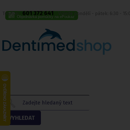
601 372 641
Telefon:
Volejte pondělí - pátek: 6:30 - 15
Objednávka pomůcky na ePoukaz
VYHLEDAT