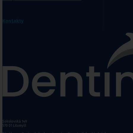
Zdravotní kompresivní punčochy
II. kompresní třída
,
III. kompresivní třída
Navlékače punčoch
Kontakty
Zdravotní ponožky
Stahovací prádlo
Doplňkový sortiment punčoch
Kompresní podkolenky
Pomůcky pro
sebeobsluhu
Toaletní křesla
Mechanické invalidní vozíky
Pomůcky pro seniory
Sokolovská 149
Chodítka pro seniory
570 01 Litomyšl
Pomůcky do koupelny a wc