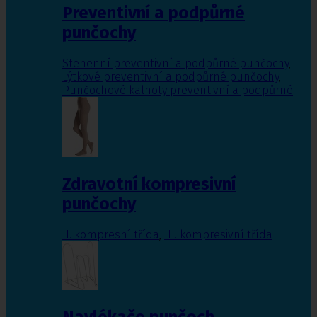
Preventivní a podpůrné
punčochy
Stehenní preventivní a podpůrné punčochy
,
Lýtkové preventivní a podpůrné punčochy
,
Punčochové kalhoty preventivní a podpůrné
Zdravotní kompresivní
punčochy
II. kompresní třída
,
III. kompresivní třída
Navlékače punčoch