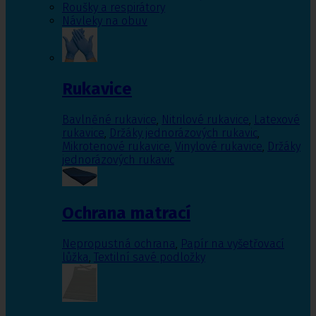
Roušky a respirátory
Návleky na obuv
Rukavice
Bavlněné rukavice
,
Nitrilové rukavice
,
Latexové
rukavice
,
Držáky jednorázových rukavic
,
Mikrotenové rukavice
,
Vinylové rukavice
,
Držáky
jednorázových rukavic
Ochrana matrací
Nepropustná ochrana
,
Papír na vyšetřovací
lůžka
,
Textilní savé podložky