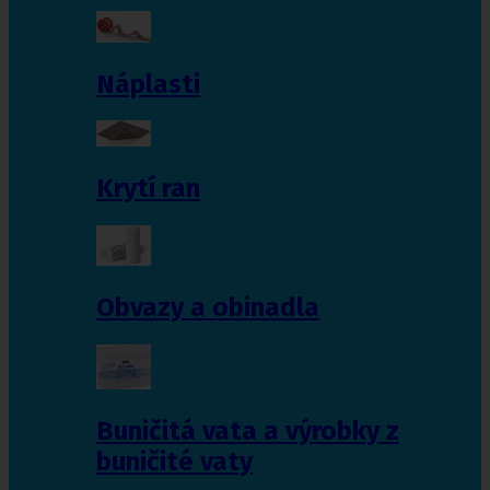
Náplasti
Krytí ran
Obvazy a obinadla
Buničitá vata a výrobky z
buničité vaty