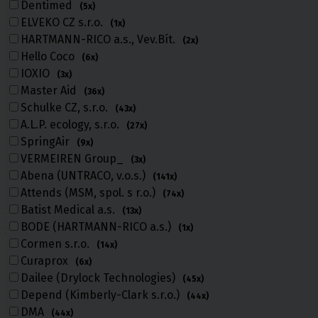
Dentimed
(5x)
ELVEKO CZ s.r.o.
(1x)
HARTMANN-RICO a.s., Vev.Bít.
(2x)
Hello Coco
(6x)
IOXIO
(3x)
Master Aid
(36x)
Schulke CZ, s.r.o.
(43x)
A.L.P. ecology, s.r.o.
(27x)
SpringAir
(9x)
VERMEIREN Group_
(3x)
Abena (UNTRACO, v.o.s.)
(141x)
Attends (MSM, spol. s r.o.)
(74x)
Batist Medical a.s.
(13x)
Úvod
BODE (HARTMANN-RICO a.s.)
(1x)
Všechny výrobky
Cormen s.r.o.
(14x)
Všechny výrobky
Curaprox
(6x)
Dailee (Drylock Technologies)
(45x)
Depend (Kimberly-Clark s.r.o.)
(44x)
Výpis parametrů a výrobců
DMA
(44x)