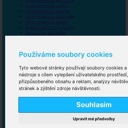
Inkontinenční kalhotky
Inkontinenční vložky
Inkontinenční plavky
Inkontinenční podložky
Inkontinenční pleny
Fixační kalhotky a body
Absorpční kalhotky
Péče o pánevní dno
Bylinky
Používáme soubory cookies
Tyto webové stránky používají soubory cookies a 
Inkontinenční kalhotky
nástroje s cílem vylepšení uživatelského prostředí
přizpůsobeného obsahu a reklam, analýzy návště
Plenkové kalhotky navlékací
,
Plenkové kalhotky
zalepovací
,
Inkontinenční kalhotky dámské
,
stránek a zjištění zdroje návštěvnosti.
Inkontinenční kalhotky pro muže
Souhlasím
Inkontinenční vložky
Upravit mé předvolby