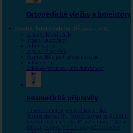
Ortopedické vložky a korektory
Kosmetika a hygiena, Dětské pleny
Kosmetické přípravky
Hygienické potřeby
Zubní hygiena
Hygienické systémy
Kosmetické a pedikérské nástroje
Dětské pleny
Úklidové prostředky pro domácnost
Kosmetické přípravky
Tělová kosmetika
,
Vlasová kosmetika
,
Kosmetické balíčky
,
Dětská kosmetika
,
Přírodní
kosmetika
,
S minerály z Mrtvého moře
,
Péče o
citlivou pokožku
,
Péče o nohy
,
Péče o ruce a