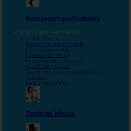
Kompresní podkolenky
Pomůcky pro sebeobsluhu
Toaletní křesla
Mechanické invalidní vozíky
Pomůcky pro seniory
Chodítka pro seniory
Pomůcky do koupelny a wc
Jídelní stolky k lůžku
Ostatní pomůcky pro sebeobsluhu
Stravování
Péče o nemocného
Toaletní křesla