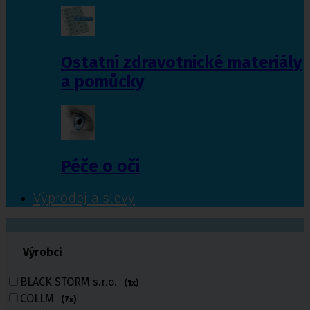
Ostatní zdravotnické materiály
a pomůcky
Péče o oči
Výprodej a slevy
601 372 641
Výrobci
461 616 039
volejte
BLACK STORM s.r.o.
(1x)
COLLM
(7x)