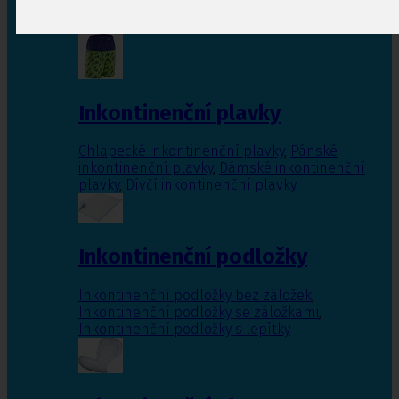
Inkontinenční vložky pro ženy
,
Inkontinenční
vložky pro muže
Inkontinenční plavky
Chlapecké inkontinenční plavky
,
Pánské
inkontinenční plavky
,
Dámské inkontinenční
plavky
,
Dívčí inkontinenční plavky
Inkontinenční podložky
Inkontinenční podložky bez záložek
,
Inkontinenční podložky se záložkami
,
Inkontinenční podložky s lepítky