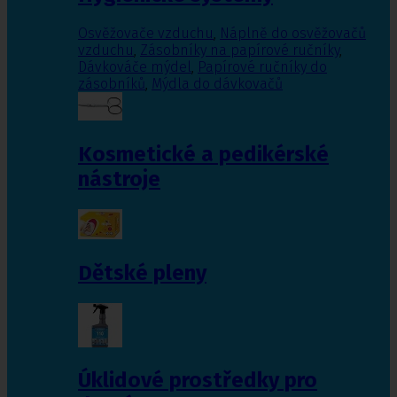
Osvěžovače vzduchu
,
Náplně do osvěžovačů
vzduchu
,
Zásobníky na papírové ručníky
,
Dávkováče mýdel
,
Papírové ručníky do
zásobníků
,
Mýdla do dávkovačů
Kosmetické a pedikérské
nástroje
Dětské pleny
Úklidové prostředky pro