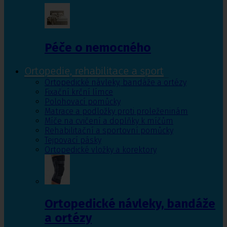
Péče o nemocného
Ortopedie, rehabilitace a sport
Ortopedické návleky, bandáže a ortézy
Fixační krční límce
Polohovací pomůcky
Matrace a podložky proti proleženinám
Míče na cvičení a doplňky k míčům
Rehabilitační a sportovní pomůcky
Tejpovací pásky
Ortopedické vložky a korektory
Ortopedické návleky, bandáže
a ortézy