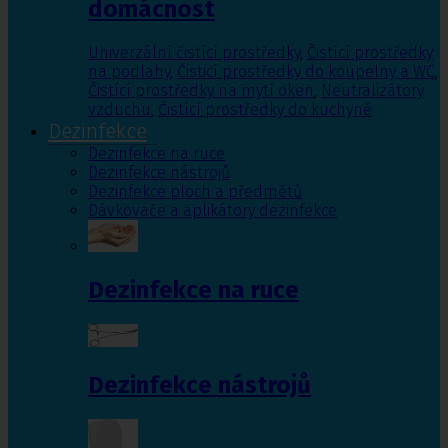
domácnost
Univerzální čistící prostředky
,
Čistící prostředky
na podlahy
,
Čisticí prostředky do koupelny a WC
,
Čistící prostředky na mytí oken
,
Neutralizátory
vzduchu
,
Čistící prostředky do kuchyně
Dezinfekce
Dezinfekce na ruce
Dezinfekce nástrojů
Dezinfekce ploch a předmětů
Dávkovače a aplikátory dezinfekce
Dezinfekce na ruce
Dezinfekce nástrojů