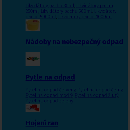
Likvidátory pachu 30ml
,
Likvidátory pachu
250ml
,
Likvidátory pachu 500ml
,
Likvidátory
pachu 5000ml
,
Likvidátory pachu 1000ml
Nádoby na nebezpečný odpad
Pytle na odpad
Pytel na odpad červený
,
Pytel na odpad černý
,
Pytel na odpad modrý
,
Pytel na odpad žlutý
,
Pytel na odpad zelený
Hojení ran