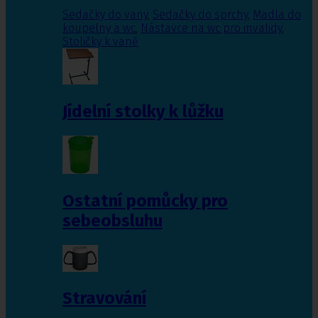
Sedačky do vany
,
Sedačky do sprchy
,
Madla do
koupelny a wc
,
Nástavce na wc pro invalidy
,
Stoličky k vaně
Jídelní stolky k lůžku
Ostatní pomůcky pro
sebeobsluhu
Stravování