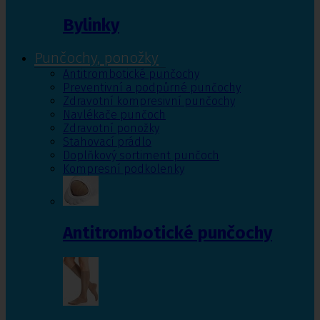
Bylinky
Punčochy, ponožky
Antitrombotické punčochy
Preventivní a podpůrné punčochy
Zdravotní kompresivní punčochy
Navlékače punčoch
Zdravotní ponožky
Stahovací prádlo
Doplňkový sortiment punčoch
Kompresní podkolenky
Antitrombotické punčochy