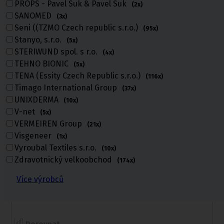
PROPS - Pavel Suk & Pavel Suk
(2x)
Do košíku
SANOMED
(3x)
Seni ((TZMO Czech republic s.r.o.)
(95x)
Stanyo, s.r.o.
(5x)
STERIWUND spol. s r.o.
(4x)
TEHNO BIONIC
(5x)
TENA (Essity Czech Republic s.r.o.)
(116x)
Timago International Group
(37x)
UNIXDERMA
(10x)
V-net
(5x)
VERMEIREN Group
(21x)
Visgeneer
(1x)
Vyroubal Textiles s.r.o.
(10x)
Zdravotnický velkoobchod
(174x)
MoliCare Premium FIXPANTS
inkontinenční fixační kalhotky L 5 ks
Více výrobců
u externího dodavatele