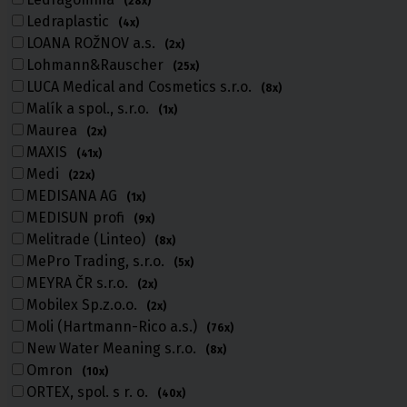
(28x)
Ledraplastic
(4x)
LOANA ROŽNOV a.s.
(2x)
Lohmann&Rauscher
(25x)
LUCA Medical and Cosmetics s.r.o.
(8x)
Malík a spol., s.r.o.
(1x)
Maurea
(2x)
MAXIS
(41x)
Medi
(22x)
MEDISANA AG
(1x)
MoliCare Premium FIXPANTS
MEDISUN profi
(9x)
inkontinenční fixační kalhotky S 5 ks
Melitrade (Linteo)
(8x)
MePro Trading, s.r.o.
(5x)
u externího dodavatele
MEYRA ČR s.r.o.
(2x)
Mobilex Sp.z.o.o.
(2x)
Porovnat
Moli (Hartmann-Rico a.s.)
(76x)
New Water Meaning s.r.o.
(8x)
Omron
(10x)
167 Kč
ORTEX, spol. s r. o.
(40x)