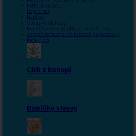
Pytle na odpad
Hojení ran
Náplasti
Obvazy a obinadla
Buničitá vata a výrobky z buničité vaty
Ostatní zdravotnické materiály a pomůcky
Péče o oči
CBD z konopí
Doplňky stravy