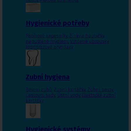
nehty
,
Pleťová kosmetika
Hygienické potřeby
Papírové kapesníky
,
Žínky a houbičky
napuštěné mýdlem
,
Vlhčené ubrousky
,
Jednorázové bryndáky
Zubní hygiena
Bělení zubů
,
Zubní kartáčky
,
Zubní pasty
,
Cestovní sady
,
Ústní vody
,
Elektrické zubní
kartáčky
Hygienické systémy