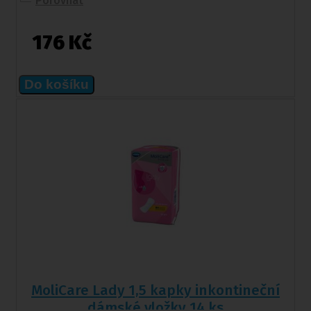
Porovnat
176 Kč
Do košíku
MoliCare Lady 1,5 kapky inkontineční
dámské vložky 14 ks