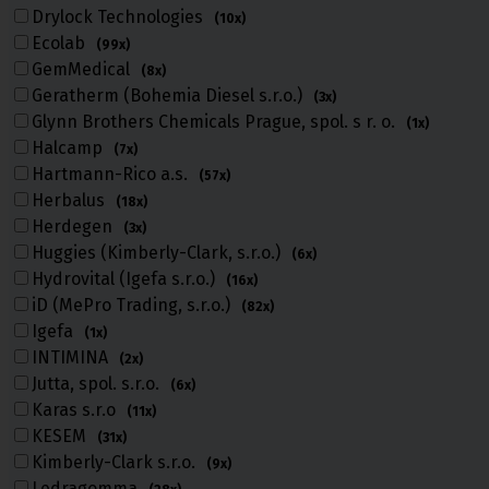
Drylock Technologies
(10x)
Ecolab
(99x)
Nejprodávanější
GemMedical
(8x)
Aktuálně populární
Geratherm (Bohemia Diesel s.r.o.)
(3x)
Glynn Brothers Chemicals Prague, spol. s r. o.
(1x)
Filtr dle ceny:
Halcamp
(7x)
Hartmann-Rico a.s.
(57x)
Herbalus
(18x)
4 Kč
39900
Výchozí
Herdegen
(3x)
Kč
Celkový
Huggies (Kimberly-Clark, s.r.o.)
(6x)
počet
Hydrovital (Igefa s.r.o.)
(16x)
Nejprodávanější
Nejlevnější
Nejdražší
A-Z ▲
iD (MePro Trading, s.r.o.)
výrobků:
1677
(82x)
Igefa
(1x)
Dlaždice
Řádky
INTIMINA
(2x)
Jutta, spol. s.r.o.
(6x)
<<
1
...
65
66
67
68
69
70
>>
Karas s.r.o
(11x)
KESEM
(31x)
Kimberly-Clark s.r.o.
(9x)
Ledragomma