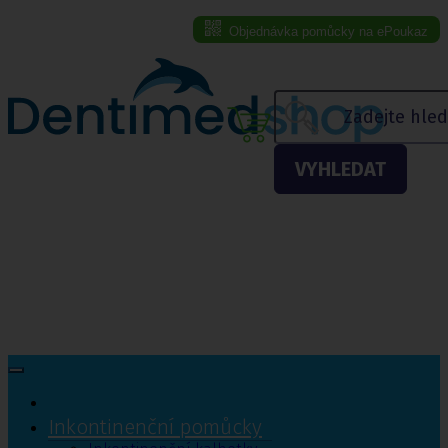
Objednávka pomůcky na ePoukaz
Menu eshopu
VYHLEDAT
Inkontinenční pomůcky