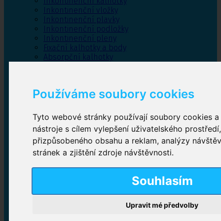
Inkontinenční kalhotky
Inkontinenční vložky
Inkontinenční plavky
Inkontinenční podložky
Inkontinenční pleny
Fixační kalhotky a body
Absorpční kalhotky
Péče o pánevní dno
Bylinky
Používáme soubory cookies
Tyto webové stránky používají soubory cookies a 
Inkontinenční kalhotky
nástroje s cílem vylepšení uživatelského prostředí
přizpůsobeného obsahu a reklam, analýzy návště
Plenkové kalhotky navlékací
,
Plenkové kalhotky
zalepovací
,
Inkontinenční kalhotky dámské
,
stránek a zjištění zdroje návštěvnosti.
Inkontinenční kalhotky pro muže
Souhlasím
Inkontinenční vložky
Upravit mé předvolby