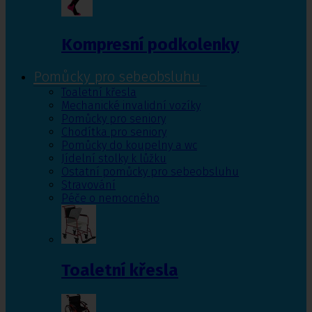
Kompresní podkolenky
Pomůcky pro sebeobsluhu
Toaletní křesla
Mechanické invalidní vozíky
Pomůcky pro seniory
Chodítka pro seniory
Pomůcky do koupelny a wc
Jídelní stolky k lůžku
Ostatní pomůcky pro sebeobsluhu
Stravování
Péče o nemocného
Toaletní křesla