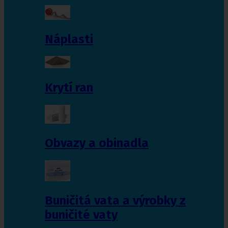
Náplasti
Krytí ran
Obvazy a obinadla
Buničitá vata a výrobky z
buničité vaty