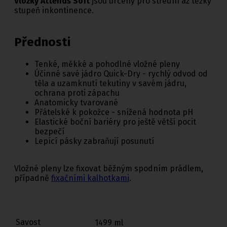
Vložky Attends Soft
jsou určeny pro střední až těžký
stupeň inkontinence.
Přednosti
Tenké, měkké a pohodlné vložné pleny
Účinné savé jádro Quick-Dry - rychlý odvod od
těla a uzamknutí tekutiny v savém jádru,
ochrana proti zápachu
Anatomicky tvarované
Přátelské k pokožce - snížená hodnota pH
Elastické boční bariéry pro ještě větší pocit
bezpečí
Lepící pásky zabraňují posunutí
Vložné pleny lze fixovat běžným spodním prádlem,
případně
fixačními kalhotkami
.
Savost
1499 ml