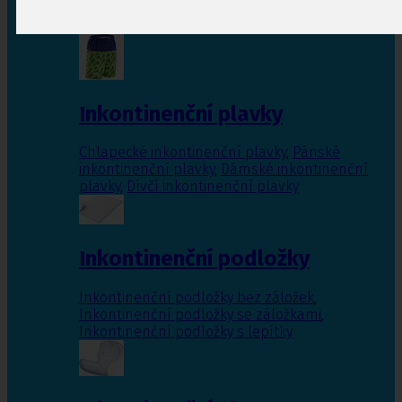
Inkontinenční vložky pro ženy
,
Inkontinenční
vložky pro muže
Inkontinenční plavky
Chlapecké inkontinenční plavky
,
Pánské
inkontinenční plavky
,
Dámské inkontinenční
plavky
,
Dívčí inkontinenční plavky
Inkontinenční podložky
Inkontinenční podložky bez záložek
,
Inkontinenční podložky se záložkami
,
Inkontinenční podložky s lepítky