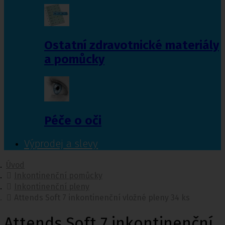
Ostatní zdravotnické materiály
a pomůcky
Péče o oči
Výprodej a slevy
Úvod
Inkontinenční pomůcky
Inkontinenční pleny
Attends Soft 7 inkontinenční vložné pleny 34 ks
Attends Soft 7 inkontinenční