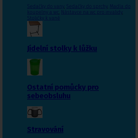
Sedačky do vany
,
Sedačky do sprchy
,
Madla do
koupelny a wc
,
Nástavce na wc pro invalidy
,
Stoličky k vaně
Jídelní stolky k lůžku
Ostatní pomůcky pro
sebeobsluhu
Stravování