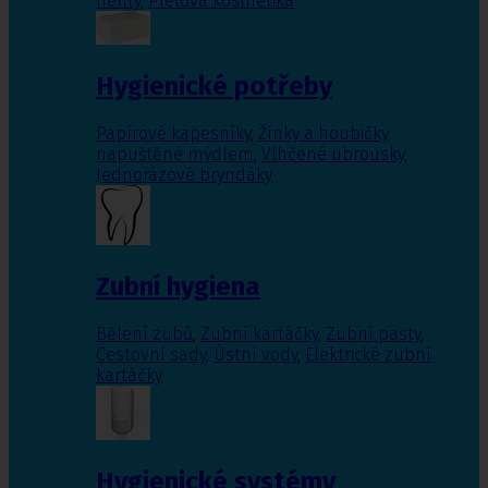
nehty
,
Pleťová kosmetika
Hygienické potřeby
Papírové kapesníky
,
Žínky a houbičky
napuštěné mýdlem
,
Vlhčené ubrousky
,
Jednorázové bryndáky
Zubní hygiena
Bělení zubů
,
Zubní kartáčky
,
Zubní pasty
,
Cestovní sady
,
Ústní vody
,
Elektrické zubní
kartáčky
Hygienické systémy