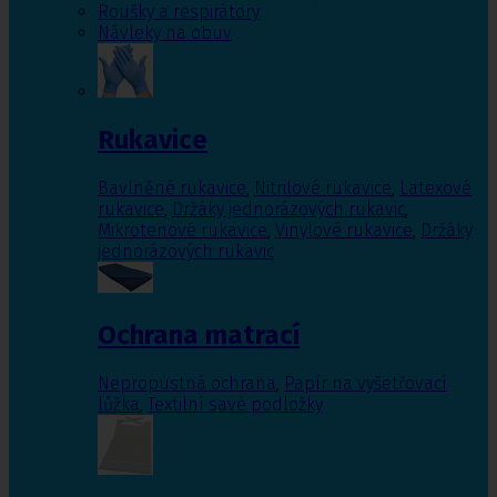
Roušky a respirátory
Návleky na obuv
Rukavice
Bavlněné rukavice
,
Nitrilové rukavice
,
Latexové
rukavice
,
Držáky jednorázových rukavic
,
Mikrotenové rukavice
,
Vinylové rukavice
,
Držáky
jednorázových rukavic
Ochrana matrací
Nepropustná ochrana
,
Papír na vyšetřovací
lůžka
,
Textilní savé podložky