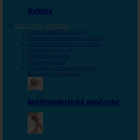
Bylinky
Punčochy, ponožky
Antitrombotické punčochy
Preventivní a podpůrné punčochy
Zdravotní kompresivní punčochy
Navlékače punčoch
Zdravotní ponožky
Stahovací prádlo
Doplňkový sortiment punčoch
Kompresní podkolenky
Antitrombotické punčochy