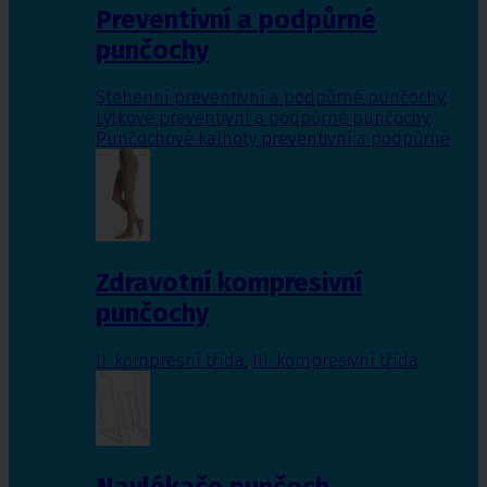
Preventivní a podpůrné
punčochy
Stehenní preventivní a podpůrné punčochy
,
Lýtkové preventivní a podpůrné punčochy
,
Punčochové kalhoty preventivní a podpůrné
Zdravotní kompresivní
punčochy
II. kompresní třída
,
III. kompresivní třída
Navlékače punčoch