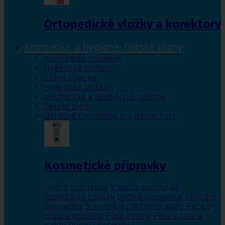
Ortopedické vložky a korektory
Kosmetika a hygiena, Dětské pleny
Kosmetické přípravky
Hygienické potřeby
Zubní hygiena
Hygienické systémy
Kosmetické a pedikérské nástroje
Dětské pleny
Úklidové prostředky pro domácnost
Kosmetické přípravky
Tělová kosmetika
,
Vlasová kosmetika
,
Kosmetické balíčky
,
Dětská kosmetika
,
Přírodní
kosmetika
,
S minerály z Mrtvého moře
,
Péče o
citlivou pokožku
,
Péče o nohy
,
Péče o ruce a