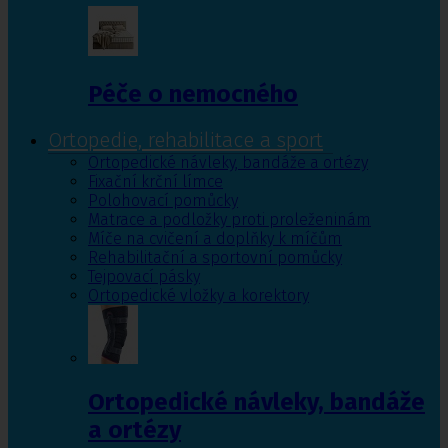
Péče o nemocného
Ortopedie, rehabilitace a sport
Ortopedické návleky, bandáže a ortézy
Fixační krční límce
Polohovací pomůcky
Matrace a podložky proti proleženinám
Míče na cvičení a doplňky k míčům
Rehabilitační a sportovní pomůcky
Tejpovací pásky
Ortopedické vložky a korektory
Ortopedické návleky, bandáže
a ortézy