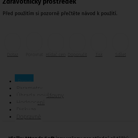
Zdravotnický prostředek
Před použitím si pozorně přečtěte návod k použití.
Dotaz
Porovnat
Hlídač cen
Doporučit
Tisk
Sdílet
Popis
Parametry
Úhrada pojišťovny
Hodnocení
Diskuze
Dopravné