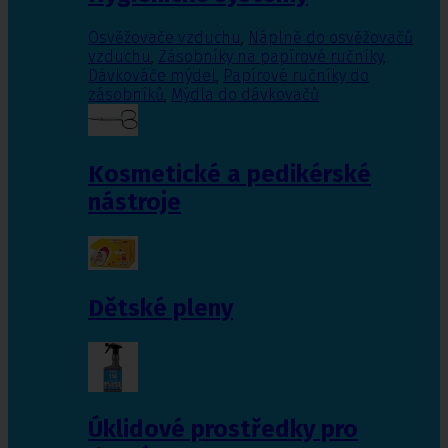
Osvěžovače vzduchu
,
Náplně do osvěžovačů
vzduchu
,
Zásobníky na papírové ručníky
,
Dávkováče mýdel
,
Papírové ručníky do
zásobníků
,
Mýdla do dávkovačů
Kosmetické a pedikérské
nástroje
Dětské pleny
Úklidové prostředky pro