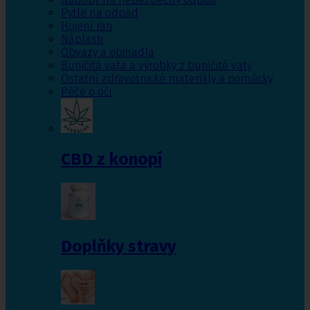
Pytle na odpad
Hojení ran
Náplasti
Obvazy a obinadla
Buničitá vata a výrobky z buničité vaty
Ostatní zdravotnické materiály a pomůcky
Péče o oči
CBD z konopí
Doplňky stravy