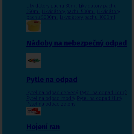
Likvidátory pachu 30ml
,
Likvidátory pachu
250ml
,
Likvidátory pachu 500ml
,
Likvidátory
pachu 5000ml
,
Likvidátory pachu 1000ml
Nádoby na nebezpečný odpad
Pytle na odpad
Pytel na odpad červený
,
Pytel na odpad černý
,
Pytel na odpad modrý
,
Pytel na odpad žlutý
,
Pytel na odpad zelený
Hojení ran