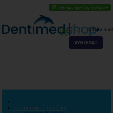
Objednávka pomůcky na ePoukaz
Menu eshopu
VYHLEDAT
Inkontinenční pomůcky