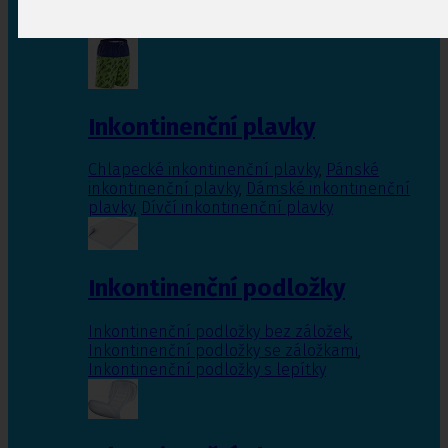
Inkontinenční vložky pro ženy
,
Inkontinenční
vložky pro muže
Inkontinenční plavky
Chlapecké inkontinenční plavky
,
Pánské
inkontinenční plavky
,
Dámské inkontinenční
plavky
,
Dívčí inkontinenční plavky
Inkontinenční podložky
Inkontinenční podložky bez záložek
,
Inkontinenční podložky se záložkami
,
Inkontinenční podložky s lepítky