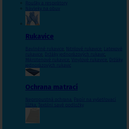
Roušky a respirátory
Návleky na obuv
Rukavice
Bavlněné rukavice
,
Nitrilové rukavice
,
Latexové
rukavice
,
Držáky jednorázových rukavic
,
Mikrotenové rukavice
,
Vinylové rukavice
,
Držáky
jednorázových rukavic
Ochrana matrací
Nepropustná ochrana
,
Papír na vyšetřovací
lůžka
,
Textilní savé podložky