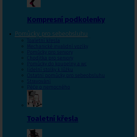
Kompresní podkolenky
Pomůcky pro sebeobsluhu
Toaletní křesla
Mechanické invalidní vozíky
Pomůcky pro seniory
Chodítka pro seniory
Pomůcky do koupelny a wc
Jídelní stolky k lůžku
Ostatní pomůcky pro sebeobsluhu
Stravování
Péče o nemocného
Toaletní křesla