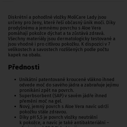
Diskrétní a pohodlné vložky MoliCare Lady jsou
určeny pro ženy, které řeší občasný únik moči. Díky
prodyšnému a jemnému povrchu s Aloe Vera
pomáhají pokožce dýchat a ta zůstává zdravá.
Všechny materiály jsou dermatologicky testované a
jsou vhodné i pro citlivou pokožku. K dispozici v 7
velikostech a savostech rozlišených podle počtu
kapek na obalu.
Přednosti
Unikátní patentované kroucené vlákno ihned
odvede moč do savého jádra a zabraňuje jejímu
pronikání zpět na povrch.
Superbsorbent (SAP) v savém jádře ihned
přemění moč na gel.
Nový, jemný povrch s Aloe Vera navíc udrží
pokožku stále zdravou.
Díky pH 5,5 je povrch vložky neutrální
k pokožce, a navíc je také antibakteriální –