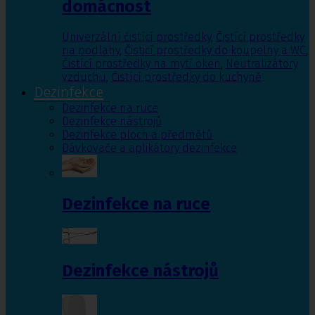
domácnost
Univerzální čistící prostředky
,
Čistící prostředky
na podlahy
,
Čisticí prostředky do koupelny a WC
,
Čistící prostředky na mytí oken
,
Neutralizátory
vzduchu
,
Čistící prostředky do kuchyně
Dezinfekce
Dezinfekce na ruce
Dezinfekce nástrojů
Dezinfekce ploch a předmětů
Dávkovače a aplikátory dezinfekce
Dezinfekce na ruce
Dezinfekce nástrojů