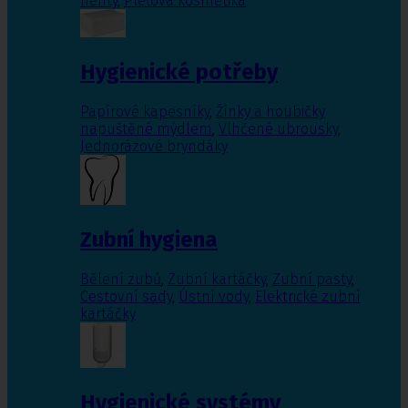
nehty
,
Pleťová kosmetika
Hygienické potřeby
Papírové kapesníky
,
Žínky a houbičky
napuštěné mýdlem
,
Vlhčené ubrousky
,
Jednorázové bryndáky
Zubní hygiena
Bělení zubů
,
Zubní kartáčky
,
Zubní pasty
,
Cestovní sady
,
Ústní vody
,
Elektrické zubní
kartáčky
Hygienické systémy