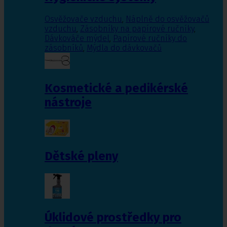
Osvěžovače vzduchu
,
Náplně do osvěžovačů
vzduchu
,
Zásobníky na papírové ručníky
,
Dávkováče mýdel
,
Papírové ručníky do
zásobníků
,
Mýdla do dávkovačů
Kosmetické a pedikérské
nástroje
Dětské pleny
Úklidové prostředky pro