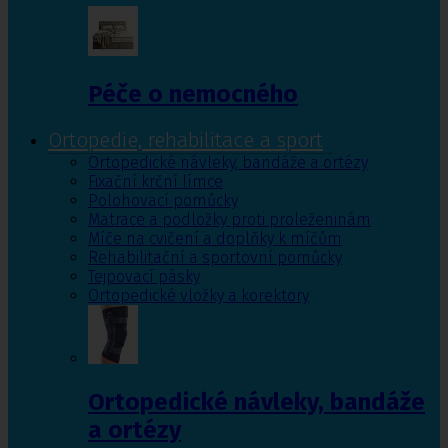
Péče o nemocného
Ortopedie, rehabilitace a sport
Ortopedické návleky, bandáže a ortézy
Fixační krční límce
Polohovací pomůcky
Matrace a podložky proti proleženinám
Míče na cvičení a doplňky k míčům
Rehabilitační a sportovní pomůcky
Tejpovací pásky
Ortopedické vložky a korektory
Ortopedické návleky, bandáže
a ortézy