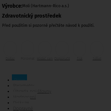
Výrobce:
Moli (Hartmann-Rico a.s.)
Zdravotnický prostředek
Před použitím si pozorně přečtěte návod k použití.
Dotaz
Porovnat
Hlídač cen
Doporučit
Tisk
Sdílet
Popis
Parametry
Úhrada pojišťovny
Hodnocení
Diskuze
Dopravné