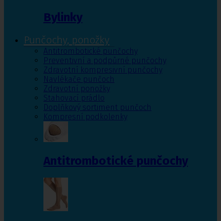
Bylinky
Punčochy, ponožky
Antitrombotické punčochy
Preventivní a podpůrné punčochy
Zdravotní kompresivní punčochy
Navlékače punčoch
Zdravotní ponožky
Stahovací prádlo
Doplňkový sortiment punčoch
Kompresní podkolenky
Antitrombotické punčochy