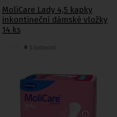
MoliCare Lady 4,5 kapky
inkontineční dámské vložky
14 ks
0
0 hodnocení