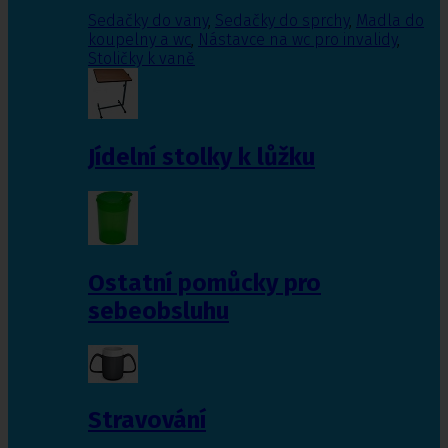
Sedačky do vany
,
Sedačky do sprchy
,
Madla do
koupelny a wc
,
Nástavce na wc pro invalidy
,
Stoličky k vaně
Jídelní stolky k lůžku
Ostatní pomůcky pro
sebeobsluhu
Stravování