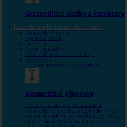
Ortopedické vložky a korektory
Kosmetika a hygiena, Dětské pleny
Kosmetické přípravky
Hygienické potřeby
Zubní hygiena
Hygienické systémy
Kosmetické a pedikérské nástroje
Dětské pleny
Úklidové prostředky pro domácnost
Kosmetické přípravky
Tělová kosmetika
,
Vlasová kosmetika
,
Kosmetické balíčky
,
Dětská kosmetika
,
Přírodní
kosmetika
,
S minerály z Mrtvého moře
,
Péče o
citlivou pokožku
,
Péče o nohy
,
Péče o ruce a