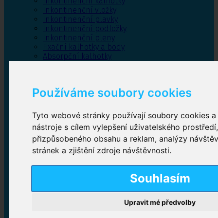
Inkontinenční kalhotky
Inkontinenční vložky
Inkontinenční plavky
Inkontinenční podložky
Inkontinenční pleny
Fixační kalhotky a body
Absorpční kalhotky
Péče o pánevní dno
Bylinky
Používáme soubory cookies
Tyto webové stránky používají soubory cookies a 
Inkontinenční kalhotky
nástroje s cílem vylepšení uživatelského prostředí
přizpůsobeného obsahu a reklam, analýzy návště
Plenkové kalhotky navlékací
,
Plenkové kalhotky
zalepovací
,
Inkontinenční kalhotky dámské
,
stránek a zjištění zdroje návštěvnosti.
Inkontinenční kalhotky pro muže
Souhlasím
Inkontinenční vložky
Upravit mé předvolby