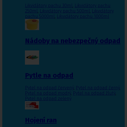
Likvidátory pachu 30ml
,
Likvidátory pachu
250ml
,
Likvidátory pachu 500ml
,
Likvidátory
pachu 5000ml
,
Likvidátory pachu 1000ml
Nádoby na nebezpečný odpad
Pytle na odpad
Pytel na odpad červený
,
Pytel na odpad černý
,
Pytel na odpad modrý
,
Pytel na odpad žlutý
,
Pytel na odpad zelený
Hojení ran