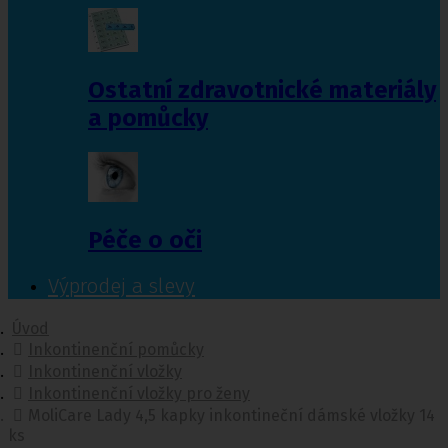
Ostatní zdravotnické materiály
a pomůcky
Péče o oči
Výprodej a slevy
Úvod
Inkontinenční pomůcky
Inkontinenční vložky
Inkontinenční vložky pro ženy
MoliCare Lady 4,5 kapky inkontineční dámské vložky 14
ks