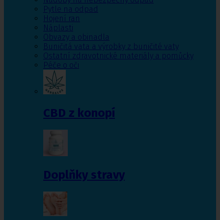
Pytle na odpad
Hojení ran
Náplasti
Obvazy a obinadla
Buničitá vata a výrobky z buničité vaty
Ostatní zdravotnické materiály a pomůcky
Péče o oči
CBD z konopí
Doplňky stravy