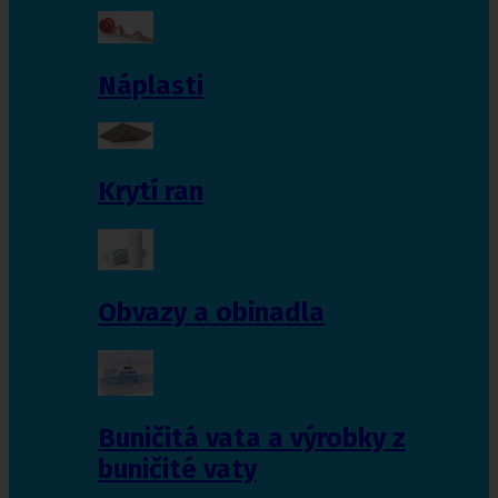
Náplasti
Krytí ran
Obvazy a obinadla
Buničitá vata a výrobky z
buničité vaty