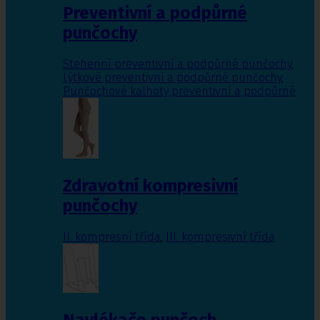
Preventivní a podpůrné
punčochy
Stehenní preventivní a podpůrné punčochy
,
Lýtkové preventivní a podpůrné punčochy
,
Punčochové kalhoty preventivní a podpůrné
Zdravotní kompresivní
punčochy
II. kompresní třída
,
III. kompresivní třída
Navlékače punčoch