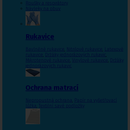
Roušky a respirátory
Návleky na obuv
Rukavice
Bavlněné rukavice
,
Nitrilové rukavice
,
Latexové
rukavice
,
Držáky jednorázových rukavic
,
Mikrotenové rukavice
,
Vinylové rukavice
,
Držáky
jednorázových rukavic
Ochrana matrací
Nepropustná ochrana
,
Papír na vyšetřovací
lůžka
,
Textilní savé podložky