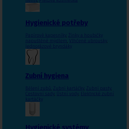
nehty
,
Pleťová kosmetika
Hygienické potřeby
Papírové kapesníky
,
Žínky a houbičky
napuštěné mýdlem
,
Vlhčené ubrousky
,
Jednorázové bryndáky
Zubní hygiena
Bělení zubů
,
Zubní kartáčky
,
Zubní pasty
,
Cestovní sady
,
Ústní vody
,
Elektrické zubní
kartáčky
Hygienické systémy