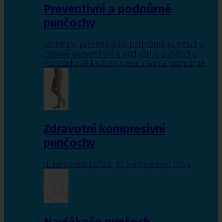
Preventivní a podpůrné
punčochy
Stehenní preventivní a podpůrné punčochy
,
Lýtkové preventivní a podpůrné punčochy
,
Punčochové kalhoty preventivní a podpůrné
Zdravotní kompresivní
punčochy
II. kompresní třída
,
III. kompresivní třída
Navlékače punčoch