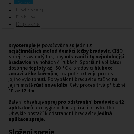
Popis
Hodnocení
Diskuze
Dopravné
Kryoterapie
je považována za jednu z
nejúčinnějších metod domácí léčby bradavic
. CRIO
Sprej je vyvinutý tak, aby
odstranil i ty nejodolnější
bradavice
na nohách či rukách. Speciální aplikátor
dosáhne
teploty až -50 °C
a bradavici
hluboce
zmrazí až ke kořenům
, což poté aktivuje proces
jejího vyloupnutí. Po vypálení bradavice začne na
jejím místě
růst nová kůže
. Celý proces trvá přibližně
10 až 12 dní
.
Balení obsahuje
sprej pro odstranění bradavic
a
12
aplikátorů
pro hygienickou aplikaci prostředku.
Obvykle postačí k odstranění bradavice
jediná
aplikace spreje
.
Složení spreje