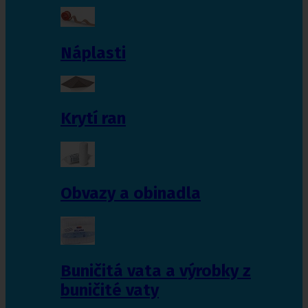
Náplasti
Krytí ran
Obvazy a obinadla
Buničitá vata a výrobky z
buničité vaty