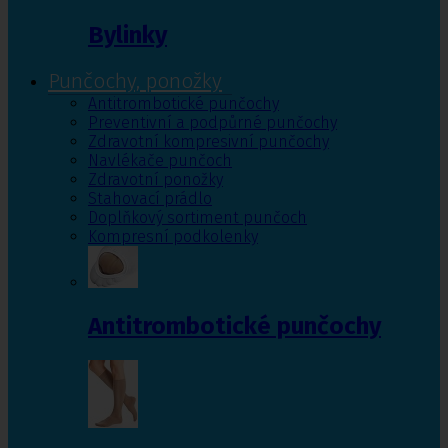
Bylinky
Punčochy, ponožky
Antitrombotické punčochy
Preventivní a podpůrné punčochy
Zdravotní kompresivní punčochy
Navlékače punčoch
Zdravotní ponožky
Stahovací prádlo
Doplňkový sortiment punčoch
Kompresní podkolenky
Antitrombotické punčochy