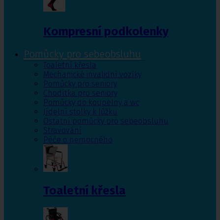
Kompresní podkolenky
Pomůcky pro sebeobsluhu
Toaletní křesla
Mechanické invalidní vozíky
Pomůcky pro seniory
Chodítka pro seniory
Pomůcky do koupelny a wc
Jídelní stolky k lůžku
Ostatní pomůcky pro sebeobsluhu
Stravování
Péče o nemocného
Toaletní křesla