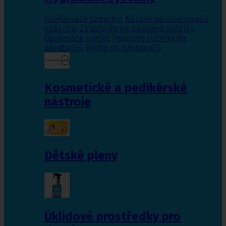
Osvěžovače vzduchu
,
Náplně do osvěžovačů
vzduchu
,
Zásobníky na papírové ručníky
,
Dávkováče mýdel
,
Papírové ručníky do
zásobníků
,
Mýdla do dávkovačů
Kosmetické a pedikérské
nástroje
Dětské pleny
Úklidové prostředky pro