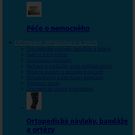
Péče o nemocného
Ortopedie, rehabilitace a sport
Ortopedické návleky, bandáže a ortézy
Fixační krční límce
Polohovací pomůcky
Matrace a podložky proti proleženinám
Míče na cvičení a doplňky k míčům
Rehabilitační a sportovní pomůcky
Tejpovací pásky
Ortopedické vložky a korektory
Ortopedické návleky, bandáže
a ortézy