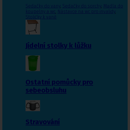
Sedačky do vany
,
Sedačky do sprchy
,
Madla do
koupelny a wc
,
Nástavce na wc pro invalidy
,
Stoličky k vaně
Jídelní stolky k lůžku
Ostatní pomůcky pro
sebeobsluhu
Stravování