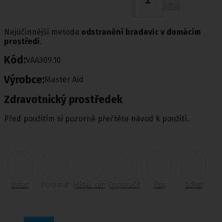
Nejúčinnější metoda
odstranění bradavic v domácím
prostředí
.
Kód:
VAA309.10
Výrobce:
Master Aid
Zdravotnický prostředek
Před použitím si pozorně přečtěte návod k použití.
Dotaz
Porovnat
Hlídač cen
Doporučit
Tisk
Sdílet