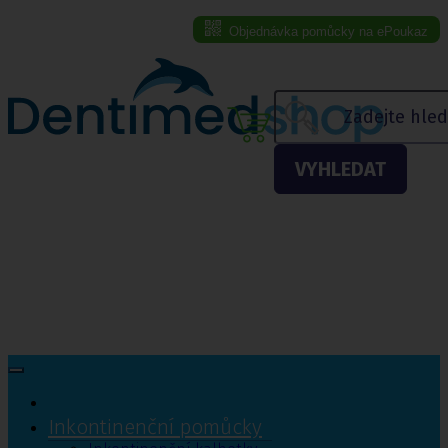
Objednávka pomůcky na ePoukaz
Menu eshopu
VYHLEDAT
Inkontinenční pomůcky