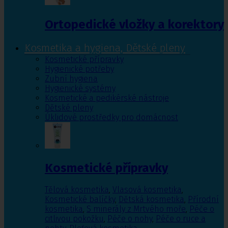
Ortopedické vložky a korektory
Kosmetika a hygiena, Dětské pleny
Kosmetické přípravky
Hygienické potřeby
Zubní hygiena
Hygienické systémy
Kosmetické a pedikérské nástroje
Dětské pleny
Úklidové prostředky pro domácnost
Kosmetické přípravky
Tělová kosmetika
,
Vlasová kosmetika
,
Kosmetické balíčky
,
Dětská kosmetika
,
Přírodní
kosmetika
,
S minerály z Mrtvého moře
,
Péče o
citlivou pokožku
,
Péče o nohy
,
Péče o ruce a