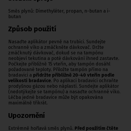
Směs plynů: Dimethyléter, propan, n-butan a i-
butan
Způsob použití
Nasaďte aplikátor pevně na trubici. Sundejte
ochranné víko a zmáčkněte dávkovač. Držte
zmáčknutý dávkovač, dokud se na tampónu
neobjeví tekutina a poté dávkování ihned zastavte.
Počkejte přibližně 15 vteřin, aby tampón dosáhl
požadované teploty. Přiložte tampón přímo na
bradavici a
přidržte přibližně 20-40 vteřin podle
velikosti bradavice
. Po aplikaci bradavici ochraňte
prodyšnou gázou nebo náplastí. Sundejte aplikátor
(nedotýkejte se tampónu) a nasaďte ochranné víko.
Léčba jedné bradavice může být opakována
maximálně třikrát.
Upozornění
Extrémně hořlavá směs plynů.
Před použitím čtěte