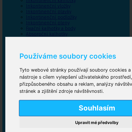
Inkontinenční kalhotky
Inkontinenční vložky
Inkontinenční plavky
Inkontinenční podložky
Inkontinenční pleny
Fixační kalhotky a body
Absorpční kalhotky
Péče o pánevní dno
Bylinky
Používáme soubory cookies
Tyto webové stránky používají soubory cookies a 
Inkontinenční kalhotky
nástroje s cílem vylepšení uživatelského prostředí
přizpůsobeného obsahu a reklam, analýzy návště
Plenkové kalhotky navlékací
,
Plenkové kalhotky
zalepovací
,
Inkontinenční kalhotky dámské
,
stránek a zjištění zdroje návštěvnosti.
Inkontinenční kalhotky pro muže
Souhlasím
Inkontinenční vložky
Upravit mé předvolby