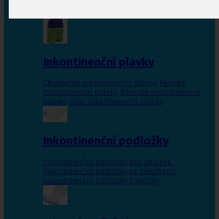
Inkontinenční vložky pro ženy
,
Inkontinenční
vložky pro muže
Inkontinenční plavky
Chlapecké inkontinenční plavky
,
Pánské
inkontinenční plavky
,
Dámské inkontinenční
plavky
,
Dívčí inkontinenční plavky
Inkontinenční podložky
Inkontinenční podložky bez záložek
,
Inkontinenční podložky se záložkami
,
Inkontinenční podložky s lepítky