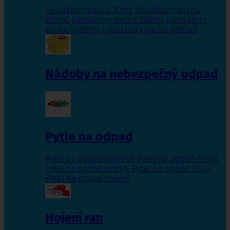
Likvidátory pachu 30ml
,
Likvidátory pachu
250ml
,
Likvidátory pachu 500ml
,
Likvidátory
pachu 5000ml
,
Likvidátory pachu 1000ml
Nádoby na nebezpečný odpad
Pytle na odpad
Pytel na odpad červený
,
Pytel na odpad černý
,
Pytel na odpad modrý
,
Pytel na odpad žlutý
,
Pytel na odpad zelený
Hojení ran