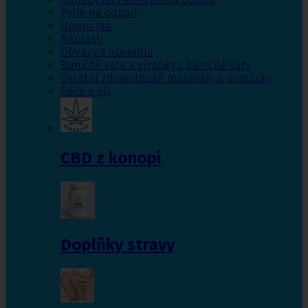
Pytle na odpad
Hojení ran
Náplasti
Obvazy a obinadla
Buničitá vata a výrobky z buničité vaty
Ostatní zdravotnické materiály a pomůcky
Péče o oči
CBD z konopí
Doplňky stravy