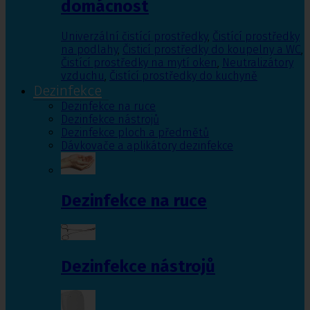
domácnost
Univerzální čistící prostředky
,
Čistící prostředky
na podlahy
,
Čisticí prostředky do koupelny a WC
,
Čistící prostředky na mytí oken
,
Neutralizátory
vzduchu
,
Čistící prostředky do kuchyně
Dezinfekce
Dezinfekce na ruce
Dezinfekce nástrojů
Dezinfekce ploch a předmětů
Dávkovače a aplikátory dezinfekce
Dezinfekce na ruce
Dezinfekce nástrojů