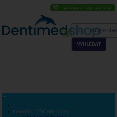
Objednávka pomůcky na ePoukaz
Menu eshopu
VYHLEDAT
Inkontinenční pomůcky