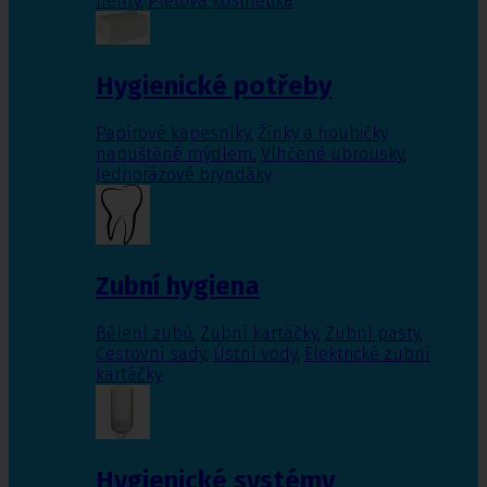
nehty
,
Pleťová kosmetika
Hygienické potřeby
Papírové kapesníky
,
Žínky a houbičky
napuštěné mýdlem
,
Vlhčené ubrousky
,
Jednorázové bryndáky
Zubní hygiena
Bělení zubů
,
Zubní kartáčky
,
Zubní pasty
,
Cestovní sady
,
Ústní vody
,
Elektrické zubní
kartáčky
Hygienické systémy