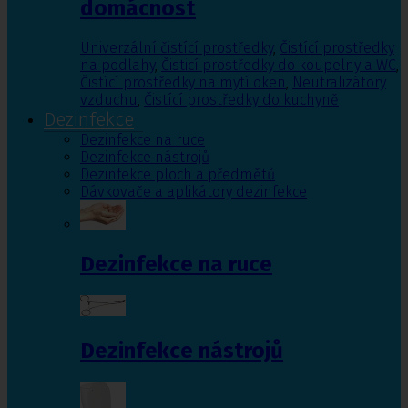
domácnost
Univerzální čistící prostředky
,
Čistící prostředky
na podlahy
,
Čisticí prostředky do koupelny a WC
,
Čistící prostředky na mytí oken
,
Neutralizátory
vzduchu
,
Čistící prostředky do kuchyně
Dezinfekce
Dezinfekce na ruce
Dezinfekce nástrojů
Dezinfekce ploch a předmětů
Dávkovače a aplikátory dezinfekce
Dezinfekce na ruce
Dezinfekce nástrojů