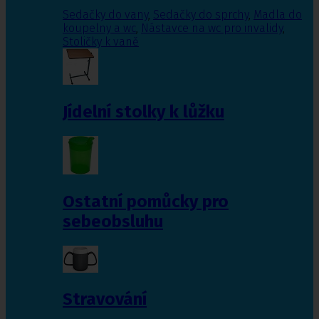
Sedačky do vany
,
Sedačky do sprchy
,
Madla do
koupelny a wc
,
Nástavce na wc pro invalidy
,
Stoličky k vaně
Jídelní stolky k lůžku
Ostatní pomůcky pro
sebeobsluhu
Stravování