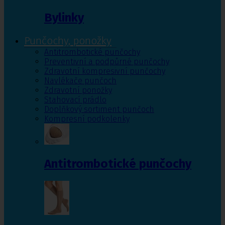
Bylinky
Punčochy, ponožky
Antitrombotické punčochy
Preventivní a podpůrné punčochy
Zdravotní kompresivní punčochy
Navlékače punčoch
Zdravotní ponožky
Stahovací prádlo
Doplňkový sortiment punčoch
Kompresní podkolenky
Antitrombotické punčochy