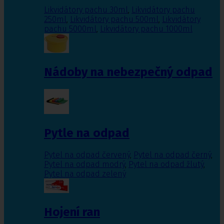
Likvidátory pachu 30ml
,
Likvidátory pachu
250ml
,
Likvidátory pachu 500ml
,
Likvidátory
pachu 5000ml
,
Likvidátory pachu 1000ml
Nádoby na nebezpečný odpad
Pytle na odpad
Pytel na odpad červený
,
Pytel na odpad černý
,
Pytel na odpad modrý
,
Pytel na odpad žlutý
,
Pytel na odpad zelený
Hojení ran