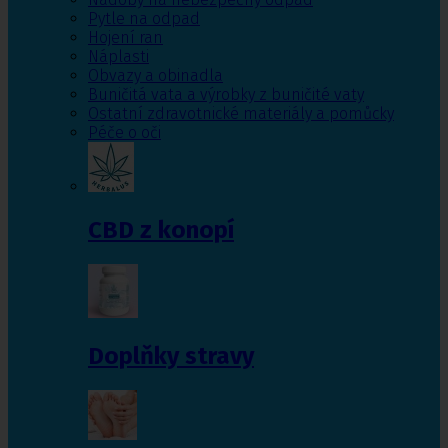
Pytle na odpad
Hojení ran
Náplasti
Obvazy a obinadla
Buničitá vata a výrobky z buničité vaty
Ostatní zdravotnické materiály a pomůcky
Péče o oči
CBD z konopí
Doplňky stravy