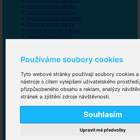
Inkontinenční kalhotky
Inkontinenční vložky
Inkontinenční plavky
Inkontinenční podložky
Inkontinenční pleny
Fixační kalhotky a body
Absorpční kalhotky
Péče o pánevní dno
Bylinky
Používáme soubory cookies
Tyto webové stránky používají soubory cookies a 
Inkontinenční kalhotky
nástroje s cílem vylepšení uživatelského prostředí
přizpůsobeného obsahu a reklam, analýzy návště
Plenkové kalhotky navlékací
,
Plenkové kalhotky
zalepovací
,
Inkontinenční kalhotky dámské
,
stránek a zjištění zdroje návštěvnosti.
Inkontinenční kalhotky pro muže
Souhlasím
Inkontinenční vložky
Upravit mé předvolby