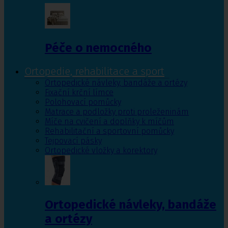
Péče o nemocného
Ortopedie, rehabilitace a sport
Ortopedické návleky, bandáže a ortézy
Fixační krční límce
Polohovací pomůcky
Matrace a podložky proti proleženinám
Míče na cvičení a doplňky k míčům
Rehabilitační a sportovní pomůcky
Tejpovací pásky
Ortopedické vložky a korektory
Ortopedické návleky, bandáže
a ortézy