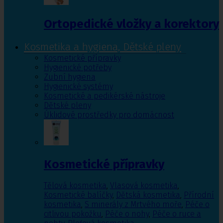
Ortopedické vložky a korektory
Kosmetika a hygiena, Dětské pleny
Kosmetické přípravky
Hygienické potřeby
Zubní hygiena
Hygienické systémy
Kosmetické a pedikérské nástroje
Dětské pleny
Úklidové prostředky pro domácnost
Kosmetické přípravky
Tělová kosmetika
,
Vlasová kosmetika
,
Kosmetické balíčky
,
Dětská kosmetika
,
Přírodní
kosmetika
,
S minerály z Mrtvého moře
,
Péče o
citlivou pokožku
,
Péče o nohy
,
Péče o ruce a