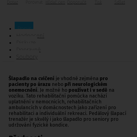
Dotaz
Porovnat
Hlídač cen
Doporučit
Tisk
Sdílet
Popis
Hodnocení
Diskuze
Dopravné
Soubory
Šlapadlo na cvičení
je vhodné zejména
pro
pacienty po úrazu
nebo
při neurologickém
onemocnění
. Je možné ho
používat i v sedě
na
vozíku. Tato rehabilitační pomůcka nachází
uplatnění v nemocnicích, rehabilitačních
ambulancích v domácnostech jako zařízení pro
rehabilitaci a individuální rekreaci. Pedálový šlapací
trenažér je skvělý i jako šlapadlo pro seniory pro
udržování fyzické kondice.