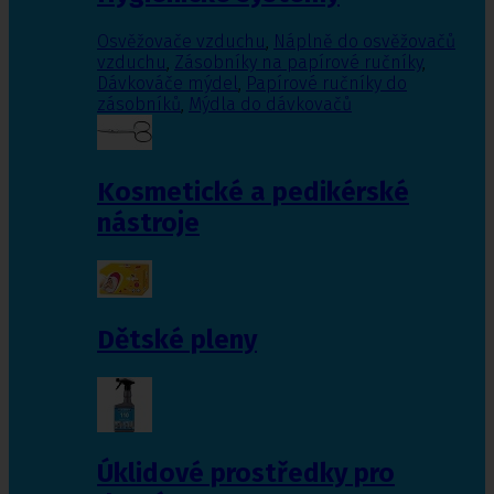
Osvěžovače vzduchu
,
Náplně do osvěžovačů
vzduchu
,
Zásobníky na papírové ručníky
,
Dávkováče mýdel
,
Papírové ručníky do
zásobníků
,
Mýdla do dávkovačů
Kosmetické a pedikérské
nástroje
Dětské pleny
Úklidové prostředky pro