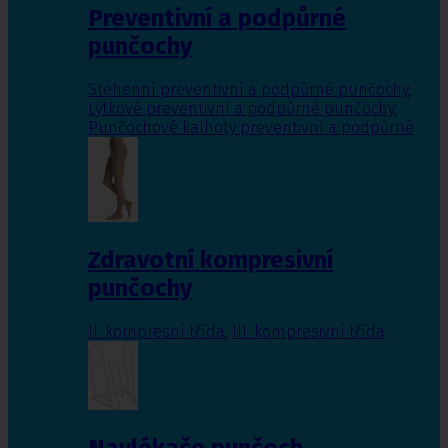
Preventivní a podpůrné
punčochy
Stehenní preventivní a podpůrné punčochy
,
Lýtkové preventivní a podpůrné punčochy
,
Punčochové kalhoty preventivní a podpůrné
Zdravotní kompresivní
punčochy
II. kompresní třída
,
III. kompresivní třída
Navlékače punčoch