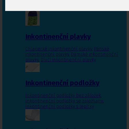
Inkontinenční vložky pro ženy
,
Inkontinenční
vložky pro muže
Inkontinenční plavky
Chlapecké inkontinenční plavky
,
Pánské
inkontinenční plavky
,
Dámské inkontinenční
plavky
,
Dívčí inkontinenční plavky
Inkontinenční podložky
Inkontinenční podložky bez záložek
,
Inkontinenční podložky se záložkami
,
Inkontinenční podložky s lepítky