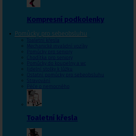
Kompresní podkolenky
Pomůcky pro sebeobsluhu
Toaletní křesla
Mechanické invalidní vozíky
Pomůcky pro seniory
Chodítka pro seniory
Pomůcky do koupelny a wc
Jídelní stolky k lůžku
Ostatní pomůcky pro sebeobsluhu
Stravování
Péče o nemocného
Toaletní křesla