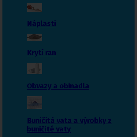
Náplasti
Krytí ran
Obvazy a obinadla
Buničitá vata a výrobky z
buničité vaty