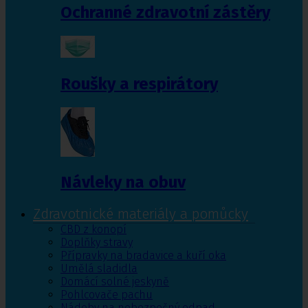
Ochranné zdravotní zástěry
Roušky a respirátory
Návleky na obuv
Zdravotnické materiály a pomůcky
CBD z konopí
Doplňky stravy
Přípravky na bradavice a kuří oka
Umělá sladidla
Domácí solné jeskyně
Pohlcovače pachu
Nádoby na nebezpečný odpad