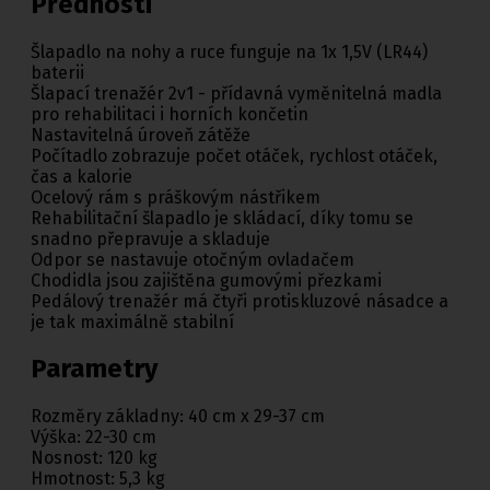
Přednosti
Šlapadlo na nohy a ruce funguje na 1x 1,5V (LR44)
baterii
Šlapací trenažér 2v1 - přídavná vyměnitelná madla
pro rehabilitaci i horních končetin
Nastavitelná úroveň zátěže
Počítadlo zobrazuje počet otáček, rychlost otáček,
čas a kalorie
Ocelový rám s práškovým nástřikem
Rehabilitační šlapadlo je skládací, díky tomu se
snadno přepravuje a skladuje
Odpor se nastavuje otočným ovladačem
Chodidla jsou zajištěna gumovými přezkami
Pedálový trenažér má čtyři protiskluzové násadce a
je tak maximálně stabilní
Parametry
Rozměry základny: 40 cm x 29-37 cm
Výška: 22-30 cm
Nosnost: 120 kg
Hmotnost: 5,3 kg