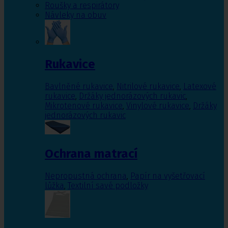
Roušky a respirátory
Návleky na obuv
Rukavice
Bavlněné rukavice
,
Nitrilové rukavice
,
Latexové
rukavice
,
Držáky jednorázových rukavic
,
Mikrotenové rukavice
,
Vinylové rukavice
,
Držáky
jednorázových rukavic
Ochrana matrací
Nepropustná ochrana
,
Papír na vyšetřovací
lůžka
,
Textilní savé podložky