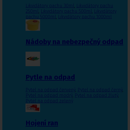
Likvidátory pachu 30ml
,
Likvidátory pachu
250ml
,
Likvidátory pachu 500ml
,
Likvidátory
pachu 5000ml
,
Likvidátory pachu 1000ml
Nádoby na nebezpečný odpad
Pytle na odpad
Pytel na odpad červený
,
Pytel na odpad černý
,
Pytel na odpad modrý
,
Pytel na odpad žlutý
,
Pytel na odpad zelený
Hojení ran