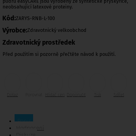
pudru easyCARE jsou vyrobeny ze syntetické pryskyřice,
neobsahující latexové proteiny.
Kód:
ZARYS-RNB-L-100
Výrobce:
Zdravotnický velkoobchod
Zdravotnický prostředek
Před použitím si pozorně přečtěte návod k použití.
Dotaz
Porovnat
Hlídač cen
Doporučit
Tisk
Sdílet
Popis
Hodnocení
Diskuze