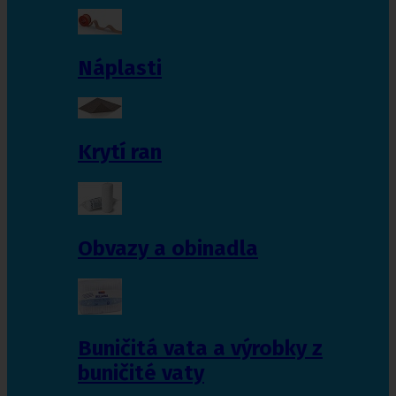
Náplasti
Krytí ran
Obvazy a obinadla
Buničitá vata a výrobky z
buničité vaty