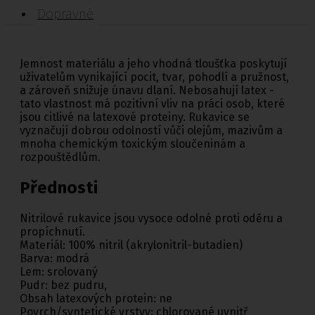
Dopravné
Jemnost materiálu a jeho vhodná tloušťka poskytují
uživatelům vynikající pocit, tvar, pohodlí a pružnost,
a zároveň snižuje únavu dlaní. Nebosahují latex -
tato vlastnost má pozitivní vliv na práci osob, které
jsou citlivé na latexové proteiny. Rukavice se
vyznačují dobrou odolností vůči olejům, mazivům a
mnoha chemickým toxickým sloučeninám a
rozpouštědlům.
Přednosti
Nitrilové rukavice jsou vysoce odolné proti oděru a
propíchnutí.
Materiál: 100% nitril (akrylonitril-butadien)
Barva: modrá
Lem: srolovaný
Pudr: bez pudru,
Obsah latexových protein: ne
Povrch/syntetické vrstvy: chlorované uvnitř