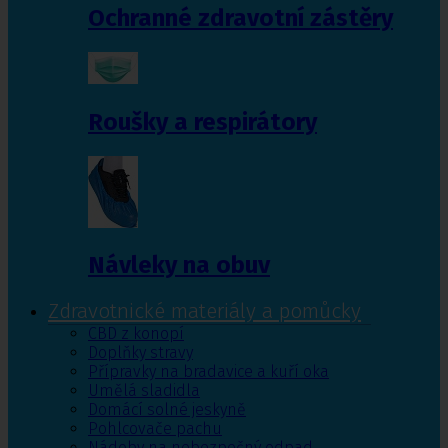
Ochranné zdravotní zástěry
Roušky a respirátory
Návleky na obuv
Zdravotnické materiály a pomůcky
CBD z konopí
Doplňky stravy
Přípravky na bradavice a kuří oka
Umělá sladidla
Domácí solné jeskyně
Pohlcovače pachu
Nádoby na nebezpečný odpad