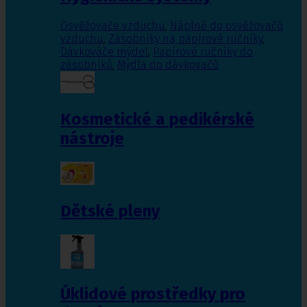
Osvěžovače vzduchu
,
Náplně do osvěžovačů
vzduchu
,
Zásobníky na papírové ručníky
,
Dávkováče mýdel
,
Papírové ručníky do
zásobníků
,
Mýdla do dávkovačů
Kosmetické a pedikérské
nástroje
Dětské pleny
Úklidové prostředky pro