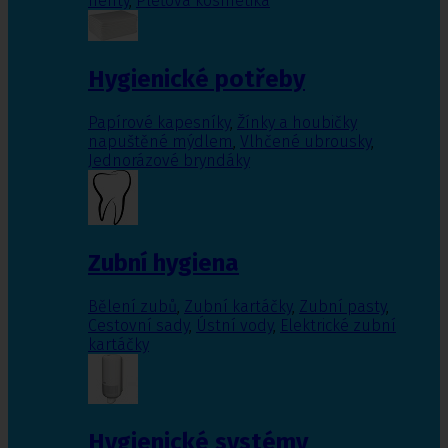
nehty
,
Pleťová kosmetika
Hygienické potřeby
Papírové kapesníky
,
Žínky a houbičky
napuštěné mýdlem
,
Vlhčené ubrousky
,
Jednorázové bryndáky
Zubní hygiena
Bělení zubů
,
Zubní kartáčky
,
Zubní pasty
,
Cestovní sady
,
Ústní vody
,
Elektrické zubní
kartáčky
Hygienické systémy