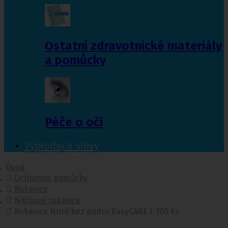
Ostatní zdravotnické materiály
a pomůcky
Péče o oči
Výprodej a slevy
Úvod
Ochranné pomůcky
Rukavice
Nitrilové rukavice
Rukavice Nitril bez pudru EasyCARE L 100 ks