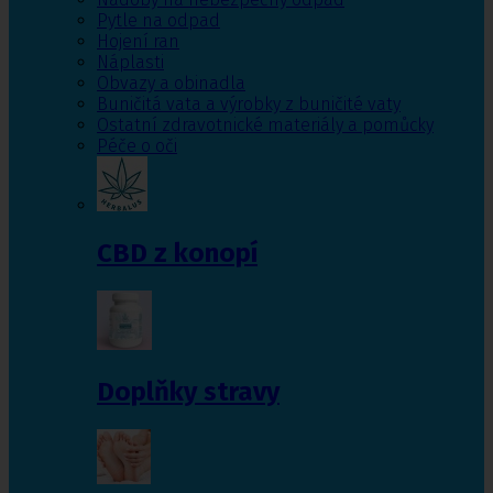
Pytle na odpad
Hojení ran
Náplasti
Obvazy a obinadla
Buničitá vata a výrobky z buničité vaty
Ostatní zdravotnické materiály a pomůcky
Péče o oči
CBD z konopí
Doplňky stravy