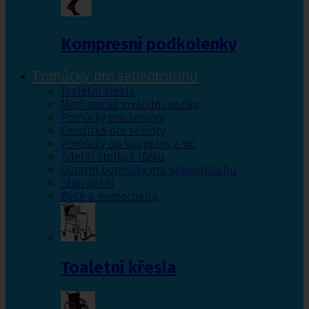
Kompresní podkolenky
Pomůcky pro sebeobsluhu
Toaletní křesla
Mechanické invalidní vozíky
Pomůcky pro seniory
Chodítka pro seniory
Pomůcky do koupelny a wc
Jídelní stolky k lůžku
Ostatní pomůcky pro sebeobsluhu
Stravování
Péče o nemocného
Toaletní křesla