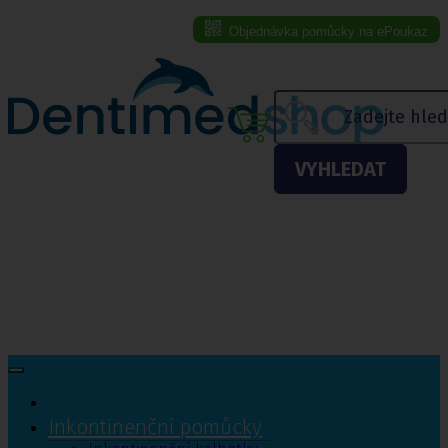
Objednávka pomůcky na ePoukaz
Menu eshopu
VYHLEDAT
Inkontinenční pomůcky