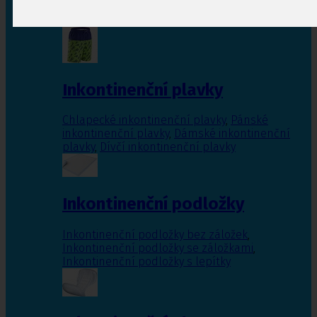
Inkontinenční vložky pro ženy
,
Inkontinenční
vložky pro muže
Inkontinenční plavky
Chlapecké inkontinenční plavky
,
Pánské
inkontinenční plavky
,
Dámské inkontinenční
plavky
,
Dívčí inkontinenční plavky
Inkontinenční podložky
Inkontinenční podložky bez záložek
,
Inkontinenční podložky se záložkami
,
Inkontinenční podložky s lepítky