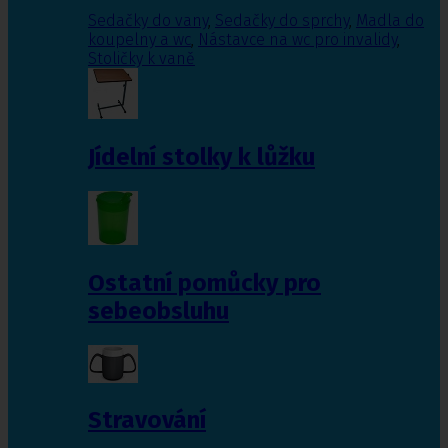
Sedačky do vany
,
Sedačky do sprchy
,
Madla do
koupelny a wc
,
Nástavce na wc pro invalidy
,
Stoličky k vaně
Jídelní stolky k lůžku
Ostatní pomůcky pro
sebeobsluhu
Stravování