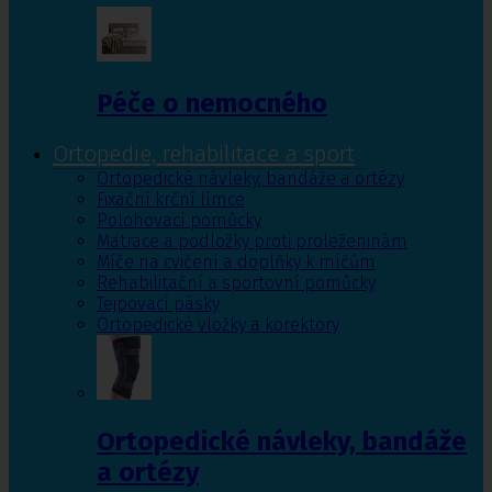
Péče o nemocného
Ortopedie, rehabilitace a sport
Ortopedické návleky, bandáže a ortézy
Fixační krční límce
Polohovací pomůcky
Matrace a podložky proti proleženinám
Míče na cvičení a doplňky k míčům
Rehabilitační a sportovní pomůcky
Tejpovací pásky
Ortopedické vložky a korektory
Ortopedické návleky, bandáže
a ortézy