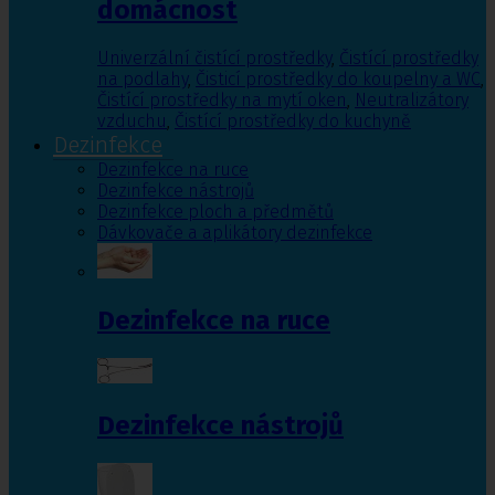
domácnost
Univerzální čistící prostředky
,
Čistící prostředky
na podlahy
,
Čisticí prostředky do koupelny a WC
,
Čistící prostředky na mytí oken
,
Neutralizátory
vzduchu
,
Čistící prostředky do kuchyně
Dezinfekce
Dezinfekce na ruce
Dezinfekce nástrojů
Dezinfekce ploch a předmětů
Dávkovače a aplikátory dezinfekce
Dezinfekce na ruce
Dezinfekce nástrojů