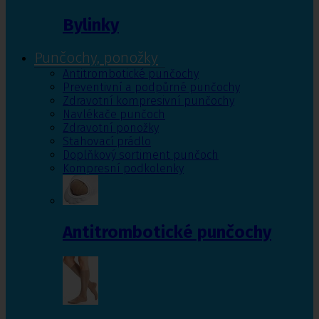
Bylinky
Punčochy, ponožky
Antitrombotické punčochy
Preventivní a podpůrné punčochy
Zdravotní kompresivní punčochy
Navlékače punčoch
Zdravotní ponožky
Stahovací prádlo
Doplňkový sortiment punčoch
Kompresní podkolenky
Antitrombotické punčochy