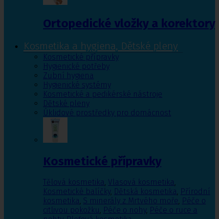
Ortopedické vložky a korektory
Kosmetika a hygiena, Dětské pleny
Kosmetické přípravky
Hygienické potřeby
Zubní hygiena
Hygienické systémy
Kosmetické a pedikérské nástroje
Dětské pleny
Úklidové prostředky pro domácnost
Kosmetické přípravky
Tělová kosmetika
,
Vlasová kosmetika
,
Kosmetické balíčky
,
Dětská kosmetika
,
Přírodní
kosmetika
,
S minerály z Mrtvého moře
,
Péče o
citlivou pokožku
,
Péče o nohy
,
Péče o ruce a