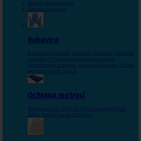
Roušky a respirátory
Návleky na obuv
Rukavice
Bavlněné rukavice
,
Nitrilové rukavice
,
Latexové
rukavice
,
Držáky jednorázových rukavic
,
Mikrotenové rukavice
,
Vinylové rukavice
,
Držáky
jednorázových rukavic
Ochrana matrací
Nepropustná ochrana
,
Papír na vyšetřovací
lůžka
,
Textilní savé podložky