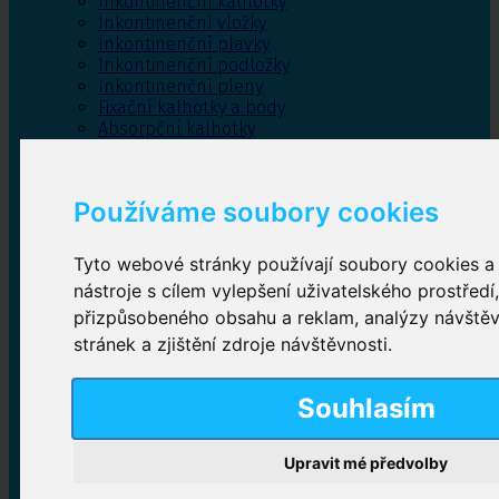
Inkontinenční kalhotky
Inkontinenční vložky
Inkontinenční plavky
Inkontinenční podložky
Inkontinenční pleny
Fixační kalhotky a body
Absorpční kalhotky
Péče o pánevní dno
Bylinky
Používáme soubory cookies
Tyto webové stránky používají soubory cookies a 
Inkontinenční kalhotky
nástroje s cílem vylepšení uživatelského prostředí
přizpůsobeného obsahu a reklam, analýzy návště
Plenkové kalhotky navlékací
,
Plenkové kalhotky
zalepovací
,
Inkontinenční kalhotky dámské
,
stránek a zjištění zdroje návštěvnosti.
Inkontinenční kalhotky pro muže
Souhlasím
Inkontinenční vložky
Upravit mé předvolby