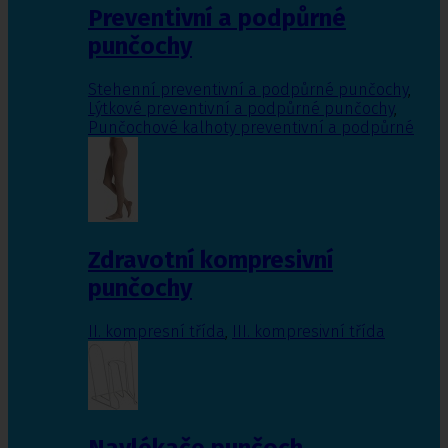
Preventivní a podpůrné
punčochy
Stehenní preventivní a podpůrné punčochy
,
Lýtkové preventivní a podpůrné punčochy
,
Punčochové kalhoty preventivní a podpůrné
Zdravotní kompresivní
punčochy
II. kompresní třída
,
III. kompresivní třída
Navlékače punčoch