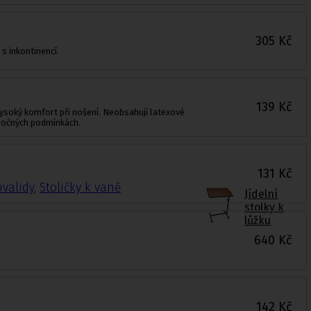
305
Kč
s inkontinencí.
139
Kč
 vysoký komfort při nošení. Neobsahují latexové
náročných podmínkách.
131
Kč
nvalidy
,
Stoličky k vaně
Jídelní
stolky k
lůžku
640
Kč
142
Kč