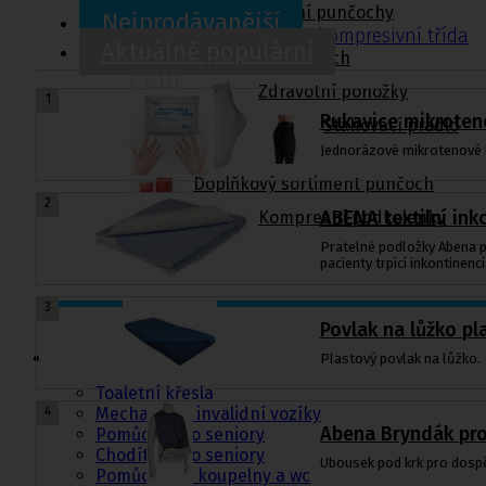
Zdravotní kompresivní punčochy
Nejprodávanější
II. kompresní třída
,
III. kompresivní třída
Aktuálně populární
Navlékače punčoch
Zdravotní ponožky
1
Rukavice mikroten
Stahovací prádlo
Jednorázové mikrotenové
Doplňkový sortiment punčoch
2
ABENA textilní in
Kompresní podkolenky
Pratelné podložky Abena po
pacienty trpící inkontinenc
3
Povlak na lůžko pl
Pomůcky pro
sebeobsluhu
Plastový povlak na lůžko.
Toaletní křesla
Mechanické invalidní vozíky
4
Abena Bryndák pro
Pomůcky pro seniory
Chodítka pro seniory
Ubousek pod krk pro dospě
Pomůcky do koupelny a wc