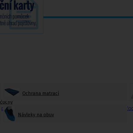
Ochrana matrací
nčochy
odpůrné punčochy
,
Lýtkové preventivní a podpůrné punčo
Návleky na obuv