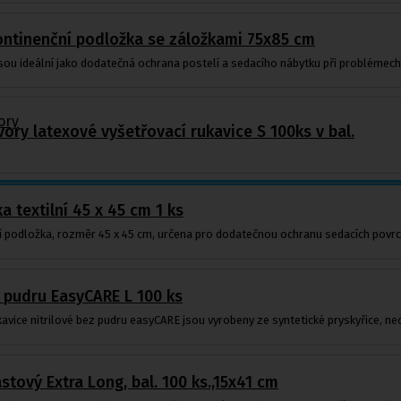
kontinenční podložka se záložkami 75x85 cm
ou ideální jako dodatečná ochrana postelí a sedacího nábytku při problémech 
ory
vory latexové vyšetřovací rukavice S 100ks v bal.
 textilní 45 x 45 cm 1 ks
í podložka, rozměr 45 x 45 cm, určena pro dodatečnou ochranu sedacích povrch
z pudru EasyCARE L 100 ks
kavice nitrilové bez pudru easyCARE jsou vyrobeny ze syntetické pryskyřice, neo
stový Extra Long, bal. 100 ks.,15x41 cm