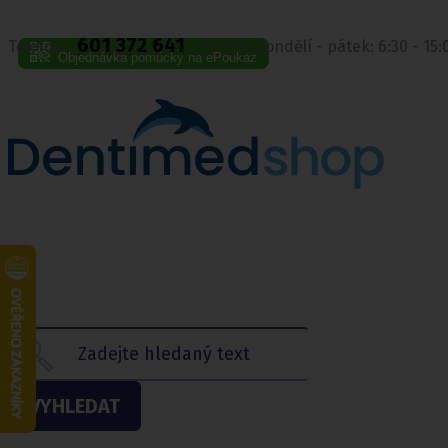
601 372 641
Telefon:
Volejte pondělí - pátek: 6:30 - 15
Objednávka pomůcky na ePoukaz
VYHLEDAT