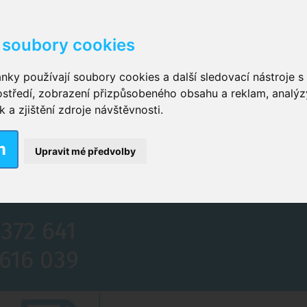
soubory cookies
kové kalhotky zalepovací
,
Inkontinenční kalhotky dámsk
nky používají soubory cookies a další sledovací nástroje s 
ostředí, zobrazení přizpůsobeného obsahu a reklam, analýz
ční vložky pro muže
a zjištění zdroje návštěvnosti.
m
nkontinenční plavky
,
Dámské inkontinenční plavky
,
Dívčí
Upravit mé předvolby
ek
,
Inkontinenční podložky se záložkami
,
Inkontinenční po
 372 641
 616 039