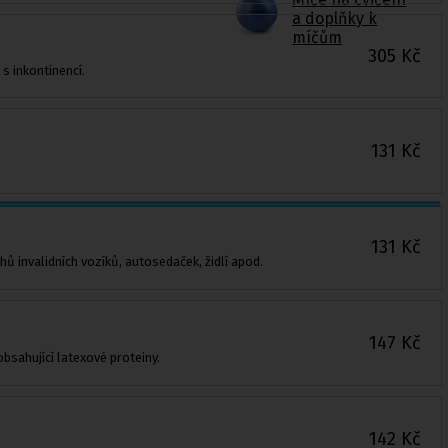
a doplňky k
míčům
305
Kč
s inkontinencí.
131
Kč
131
Kč
ů invalidních vozíků, autosedaček, židlí apod.
147
Kč
bsahující latexové proteiny.
142
Kč