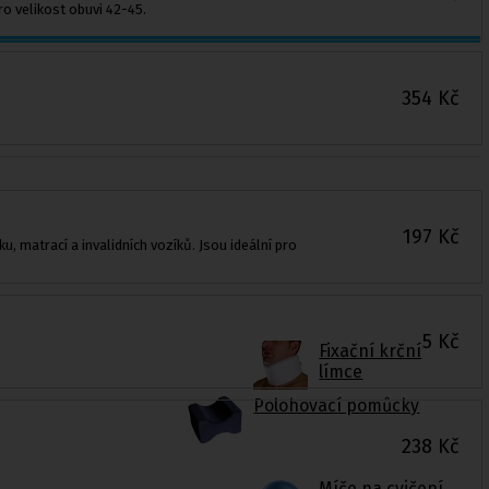
o velikost obuvi 42-45.
354
Kč
197
Kč
 matrací a invalidních vozíků. Jsou ideální pro
5
Kč
Fixační krční
límce
Polohovací pomůcky
238
Kč
Míče na cvičení