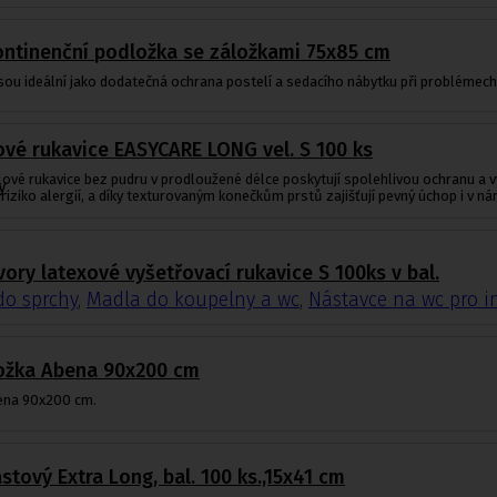
kontinenční podložka se záložkami 75x85 cm
ou ideální jako dodatečná ochrana postelí a sedacího nábytku při problémech 
ové rukavice EASYCARE LONG vel. S 100 ks
rilové rukavice bez pudru v prodloužené délce poskytují spolehlivou ochranu a
y
í riziko alergií, a díky texturovaným konečkům prstů zajišťují pevný úchop i v 
vory latexové vyšetřovací rukavice S 100ks v bal.
do sprchy
,
Madla do koupelny a wc
,
Nástavce na wc pro i
ožka Abena 90x200 cm
ena 90x200 cm.
stový Extra Long, bal. 100 ks.,15x41 cm