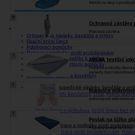
Návlek na obuv v prodlouže
Ortopedie,
10
rehabilitace a
Ochranná zástěra p
sport
Plastová zástěra.
Ortopedické návleky, bandáže a ortézy
Fixační krční límce
Polohovací pomůcky
Matrace a podložky proti proleženinám
1
Míče na cvičení a doplňky k míčům
ABENA textilní in
Rehabilitační a sportovní pomůcky
Pratelné podložky Abena po
Tejpovací pásky
pacienty trpící inkontinenc
Ortopedické vložky a korektory
2
Ortopedické návleky, bandáže a ort
Rukavice mikroten
Dolní končetiny
,
Trup
,
Horní konče
Jednorázové mikrotenové
Krční límce s výztuhou
,
Krční límce bez v
3
Povlak na lůžko pl
Matrace a podložky proti proleženi
Plastový povlak na lůžko.
Matrace proti proleženinám
,
Podlo