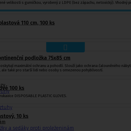
né velikosti s gumičkou, vyrobený z LDPE (bez zápachu, netoxický). Vhodný pr
lastová 110 cm, 100 ks
kontinenční podložka 75x85 cm
skytují maximální ochranu a pohodlí. Slouží jako ochrana čalouněného nábytku,
í, ale také pro starší lidi nebo osoby s omezenou pohyblivostí.
ézy
ové 100 ks
tiny
 rukavice DISPOSABLE PLASTIC GLOVES.
ýztuhy
astový, 10 ks
nám
žky a sedáky proti proleženinám