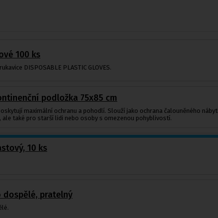
ové 100 ks
 rukavice DISPOSABLE PLASTIC GLOVES.
kontinenční podložka 75x85 cm
skytují maximální ochranu a pohodlí. Slouží jako ochrana čalouněného nábytku,
í, ale také pro starší lidi nebo osoby s omezenou pohyblivostí.
astový, 10 ks
 dospělé, pratelný
lé.