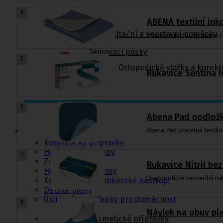
4
ABENA textilní in
Rehabilitační a sportovní pomůcky
Pratelné podložky Abena js
Tejpovací pásky
5
Ortopedické vložky a korekt
Rukavice Sentina I
6
Kosmetika a
Abena Pad podložka
hygiena, Dětské
pleny
Abena Pad pratelná textiln
Kosmetické přípravky
Hygienické potřeby
7
Zubní hygiena
Rukavice Nitril be
Hygienické systémy
Diagnostické nesterilní ru
Kosmetické a pedikérské nástroje
Dětské pleny
Úklidové prostředky pro domácnost
8
Návlek na obuv pla
Kosmetické přípravky