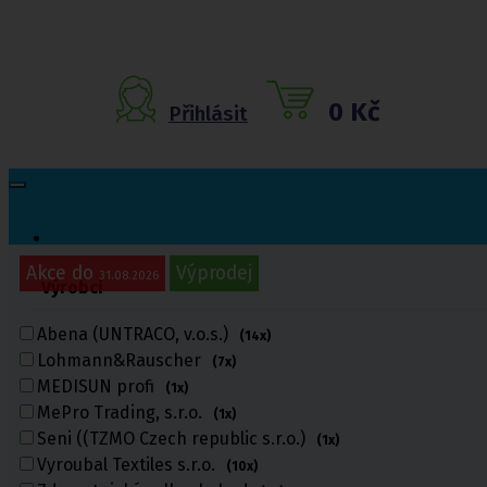
0 Kč
Přihlásit
Akce do
Výprodej
31.08.2026
Výrobci
Inkontinenční
pomůcky
Abena (UNTRACO, v.o.s.)
(14x)
Lohmann&Rauscher
(7x)
Inkontinenční kalhotky
MEDISUN profi
Inkontinenční vložky
(1x)
Inkontinenční plavky
MePro Trading, s.r.o.
(1x)
Inkontinenční podložky
Seni ((TZMO Czech republic s.r.o.)
(1x)
Inkontinenční pleny
Vyroubal Textiles s.r.o.
(10x)
Fixační kalhotky a body