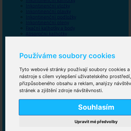
Inkontinenční kalhotky
Inkontinenční vložky
Inkontinenční plavky
Inkontinenční podložky
Inkontinenční pleny
Fixační kalhotky a body
Absorpční kalhotky
Péče o pánevní dno
Bylinky
Používáme soubory cookies
Tyto webové stránky používají soubory cookies a 
Inkontinenční kalhotky
nástroje s cílem vylepšení uživatelského prostředí
přizpůsobeného obsahu a reklam, analýzy návště
Plenkové kalhotky navlékací
,
Plenkové kalhotky
zalepovací
,
Inkontinenční kalhotky dámské
,
stránek a zjištění zdroje návštěvnosti.
Inkontinenční kalhotky pro muže
Souhlasím
Inkontinenční vložky
Upravit mé předvolby