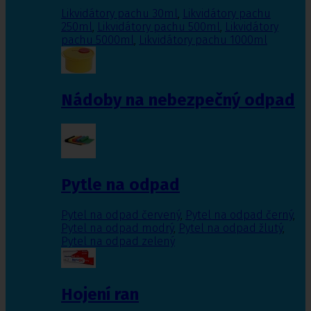
Likvidátory pachu 30ml
,
Likvidátory pachu
250ml
,
Likvidátory pachu 500ml
,
Likvidátory
pachu 5000ml
,
Likvidátory pachu 1000ml
Nádoby na nebezpečný odpad
Pytle na odpad
Pytel na odpad červený
,
Pytel na odpad černý
,
Pytel na odpad modrý
,
Pytel na odpad žlutý
,
Pytel na odpad zelený
Hojení ran