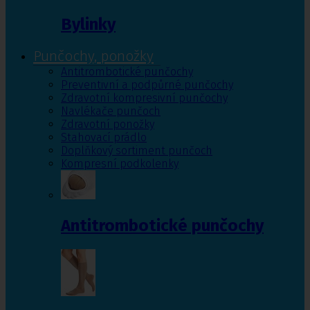
Bylinky
Punčochy, ponožky
Antitrombotické punčochy
Preventivní a podpůrné punčochy
Zdravotní kompresivní punčochy
Navlékače punčoch
Zdravotní ponožky
Stahovací prádlo
Doplňkový sortiment punčoch
Kompresní podkolenky
Antitrombotické punčochy