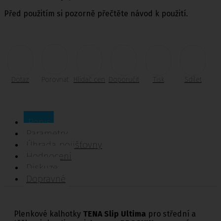
Před použitím si pozorně přečtěte návod k použití.
Dotaz
Porovnat
Hlídač cen
Doporučit
Tisk
Sdílet
Popis
Parametry
Úhrada pojišťovny
Hodnocení
Diskuze
Dopravné
Plenkové kalhotky
TENA Slip Ultima
pro střední a