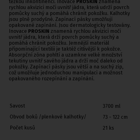
těžkou inkontinenci. Inovace
PROSKIN
znamená
rychlou akvizici moči uvnitř jádra, která udrží povrch
pomůcky suchý a pomáhá chránit pokožku. Kalhotky
jsou plně prodyšné. Zapínací pásky umožňují
opakované zapínání. Jsou dermatologicky testovány.
Inovace
PROSKIN
znamená rychlou akvizici moči
uvnitř jádra, která drží povrch pomůcky suchý a
pomáhá chránit pokožku. Jemnější materiál
připomínající textilii je taktéž citlivější k pokožce.
Absorpční zóna pohltí a uzamkne velké množství
tekutiny uvnitř savého jádra a drží moč daleko od
pokožky. Zapínací pásky jsou větší a na suchý zip,
což umožňuje jednoduchou manipulaci a možnost
opakovaného rozepínání a zapínání.
Savost
3700 ml
Obvod boků /plenkové kalhotky/
73 - 122 cm
Počet kusů
21 ks