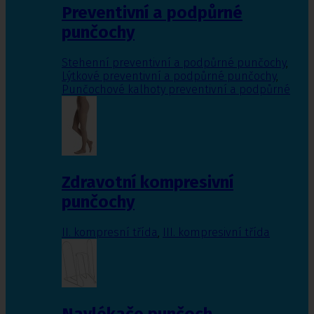
Preventivní a podpůrné
punčochy
Stehenní preventivní a podpůrné punčochy
,
Lýtkové preventivní a podpůrné punčochy
,
Punčochové kalhoty preventivní a podpůrné
Zdravotní kompresivní
punčochy
II. kompresní třída
,
III. kompresivní třída
Navlékače punčoch