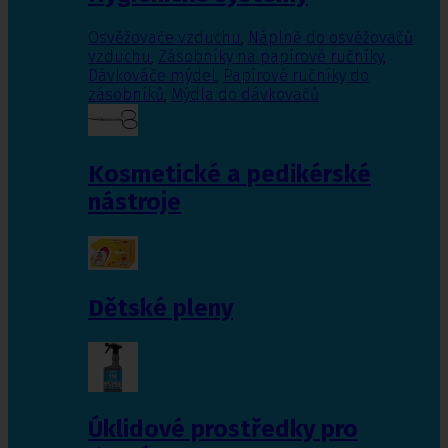
Osvěžovače vzduchu
,
Náplně do osvěžovačů
vzduchu
,
Zásobníky na papírové ručníky
,
Dávkováče mýdel
,
Papírové ručníky do
zásobníků
,
Mýdla do dávkovačů
Kosmetické a pedikérské
nástroje
Dětské pleny
Úklidové prostředky pro