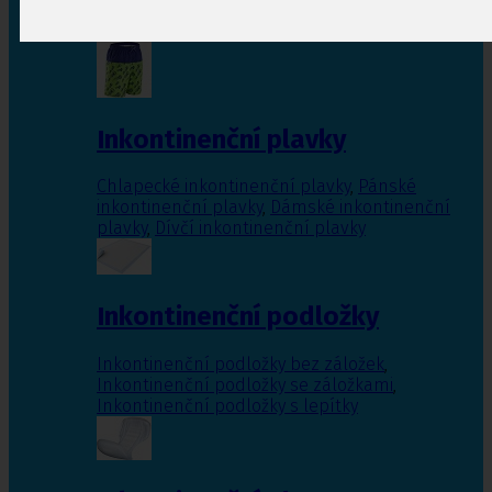
Inkontinenční vložky pro ženy
,
Inkontinenční
vložky pro muže
Inkontinenční plavky
Chlapecké inkontinenční plavky
,
Pánské
inkontinenční plavky
,
Dámské inkontinenční
plavky
,
Dívčí inkontinenční plavky
Inkontinenční podložky
Inkontinenční podložky bez záložek
,
Inkontinenční podložky se záložkami
,
Inkontinenční podložky s lepítky