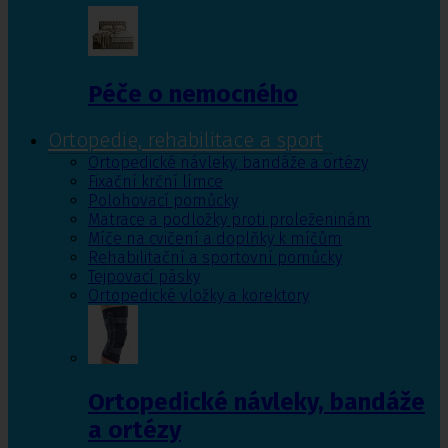
Péče o nemocného
Ortopedie, rehabilitace a sport
Ortopedické návleky, bandáže a ortézy
Fixační krční límce
Polohovací pomůcky
Matrace a podložky proti proleženinám
Míče na cvičení a doplňky k míčům
Rehabilitační a sportovní pomůcky
Tejpovací pásky
Ortopedické vložky a korektory
Ortopedické návleky, bandáže
a ortézy