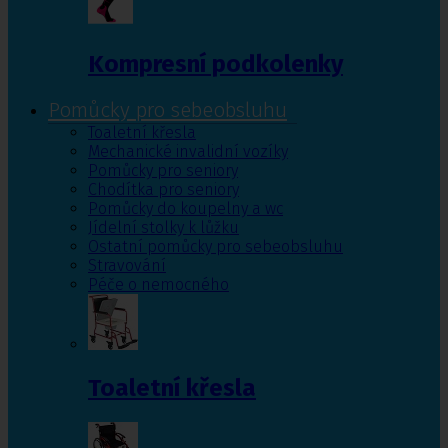
Kompresní podkolenky
Pomůcky pro sebeobsluhu
Toaletní křesla
Mechanické invalidní vozíky
Pomůcky pro seniory
Chodítka pro seniory
Pomůcky do koupelny a wc
Jídelní stolky k lůžku
Ostatní pomůcky pro sebeobsluhu
Stravování
Péče o nemocného
Toaletní křesla