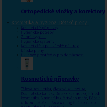
Ortopedické vložky a korektory
Kosmetika a hygiena, Dětské pleny
Kosmetické přípravky
Hygienické potřeby
Zubní hygiena
Hygienické systémy
Kosmetické a pedikérské nástroje
Dětské pleny
Úklidové prostředky pro domácnost
Kosmetické přípravky
Tělová kosmetika
,
Vlasová kosmetika
,
Kosmetické balíčky
,
Dětská kosmetika
,
Přírodní
kosmetika
,
S minerály z Mrtvého moře
,
Péče o
citlivou pokožku
,
Péče o nohy
,
Péče o ruce a