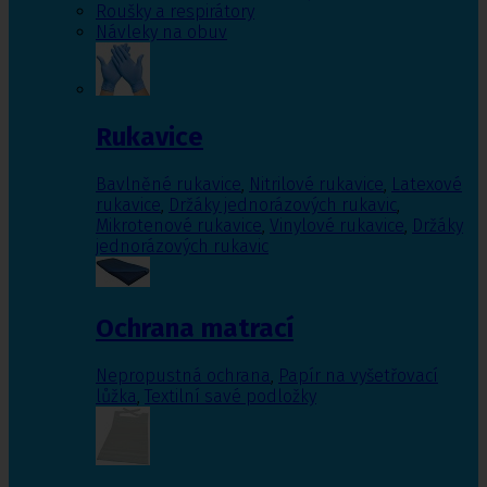
Roušky a respirátory
Návleky na obuv
Rukavice
Bavlněné rukavice
,
Nitrilové rukavice
,
Latexové
rukavice
,
Držáky jednorázových rukavic
,
Mikrotenové rukavice
,
Vinylové rukavice
,
Držáky
jednorázových rukavic
Ochrana matrací
Nepropustná ochrana
,
Papír na vyšetřovací
lůžka
,
Textilní savé podložky