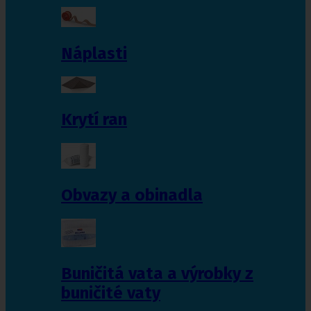
Náplasti
Krytí ran
Obvazy a obinadla
Buničitá vata a výrobky z
buničité vaty