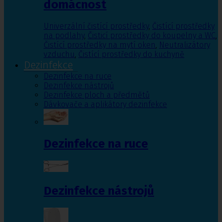
domácnost
Univerzální čistící prostředky
,
Čistící prostředky
na podlahy
,
Čisticí prostředky do koupelny a WC
,
Čistící prostředky na mytí oken
,
Neutralizátory
vzduchu
,
Čistící prostředky do kuchyně
Dezinfekce
Dezinfekce na ruce
Dezinfekce nástrojů
Dezinfekce ploch a předmětů
Dávkovače a aplikátory dezinfekce
Dezinfekce na ruce
Dezinfekce nástrojů