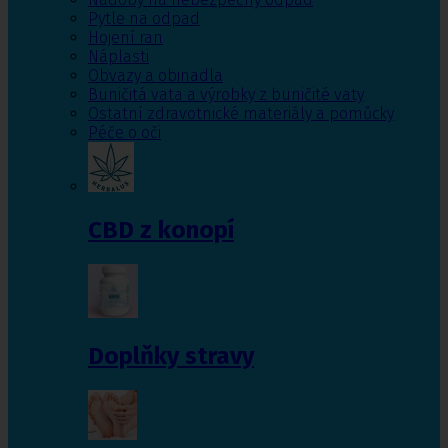
Pytle na odpad
Hojení ran
Náplasti
Obvazy a obinadla
Buničitá vata a výrobky z buničité vaty
Ostatní zdravotnické materiály a pomůcky
Péče o oči
CBD z konopí
Doplňky stravy