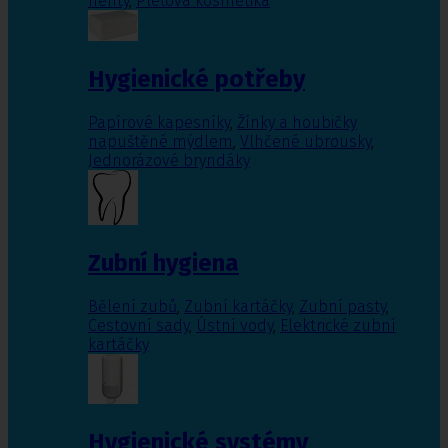
nehty
,
Pleťová kosmetika
Hygienické potřeby
Papírové kapesníky
,
Žínky a houbičky
napuštěné mýdlem
,
Vlhčené ubrousky
,
Jednorázové bryndáky
Zubní hygiena
Bělení zubů
,
Zubní kartáčky
,
Zubní pasty
,
Cestovní sady
,
Ústní vody
,
Elektrické zubní
kartáčky
Hygienické systémy