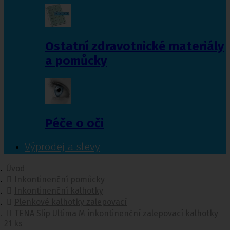
Ostatní zdravotnické materiály
a pomůcky
Péče o oči
Výprodej a slevy
Úvod
Inkontinenční pomůcky
Inkontinenční kalhotky
Plenkové kalhotky zalepovací
TENA Slip Ultima M inkontinenční zalepovací kalhotky
21 ks