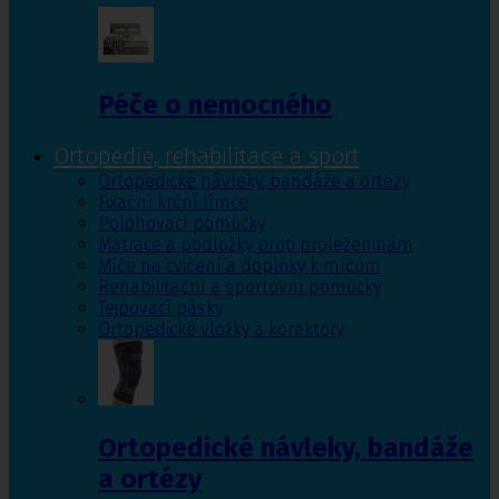
Péče o nemocného
Ortopedie, rehabilitace a sport
Ortopedické návleky, bandáže a ortézy
Fixační krční límce
Polohovací pomůcky
Matrace a podložky proti proleženinám
Míče na cvičení a doplňky k míčům
Rehabilitační a sportovní pomůcky
Tejpovací pásky
Ortopedické vložky a korektory
Ortopedické návleky, bandáže
a ortézy