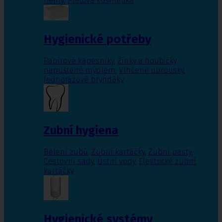
nehty
,
Pleťová kosmetika
Hygienické potřeby
Papírové kapesníky
,
Žínky a houbičky
napuštěné mýdlem
,
Vlhčené ubrousky
,
Jednorázové bryndáky
Zubní hygiena
Bělení zubů
,
Zubní kartáčky
,
Zubní pasty
,
Cestovní sady
,
Ústní vody
,
Elektrické zubní
kartáčky
Hygienické systémy