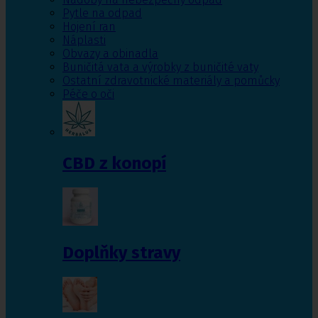
Pytle na odpad
Hojení ran
Náplasti
Obvazy a obinadla
Buničitá vata a výrobky z buničité vaty
Ostatní zdravotnické materiály a pomůcky
Péče o oči
CBD z konopí
Doplňky stravy