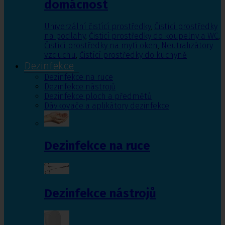
domácnost
Univerzální čistící prostředky
,
Čistící prostředky
na podlahy
,
Čisticí prostředky do koupelny a WC
,
Čistící prostředky na mytí oken
,
Neutralizátory
vzduchu
,
Čistící prostředky do kuchyně
Dezinfekce
Dezinfekce na ruce
Dezinfekce nástrojů
Dezinfekce ploch a předmětů
Dávkovače a aplikátory dezinfekce
Dezinfekce na ruce
Dezinfekce nástrojů