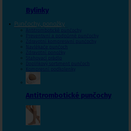
Bylinky
Punčochy, ponožky
Antitrombotické punčochy
Preventivní a podpůrné punčochy
Zdravotní kompresivní punčochy
Navlékače punčoch
Zdravotní ponožky
Stahovací prádlo
Doplňkový sortiment punčoch
Kompresní podkolenky
Antitrombotické punčochy