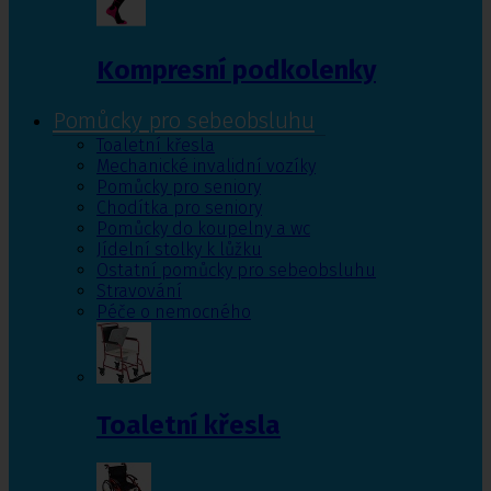
Kompresní podkolenky
Pomůcky pro sebeobsluhu
Toaletní křesla
Mechanické invalidní vozíky
Pomůcky pro seniory
Chodítka pro seniory
Pomůcky do koupelny a wc
Jídelní stolky k lůžku
Ostatní pomůcky pro sebeobsluhu
Stravování
Péče o nemocného
Toaletní křesla