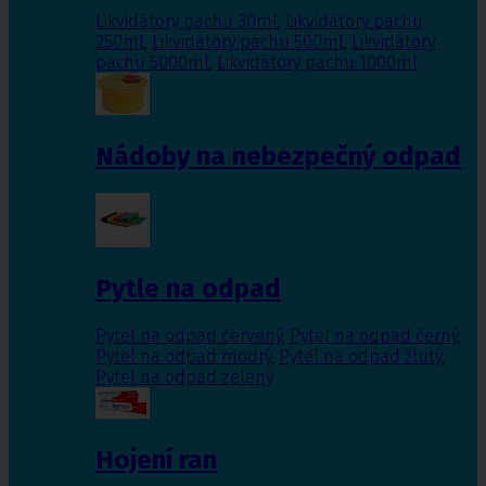
Likvidátory pachu 30ml
,
Likvidátory pachu
250ml
,
Likvidátory pachu 500ml
,
Likvidátory
pachu 5000ml
,
Likvidátory pachu 1000ml
Nádoby na nebezpečný odpad
Pytle na odpad
Pytel na odpad červený
,
Pytel na odpad černý
,
Pytel na odpad modrý
,
Pytel na odpad žlutý
,
Pytel na odpad zelený
Hojení ran