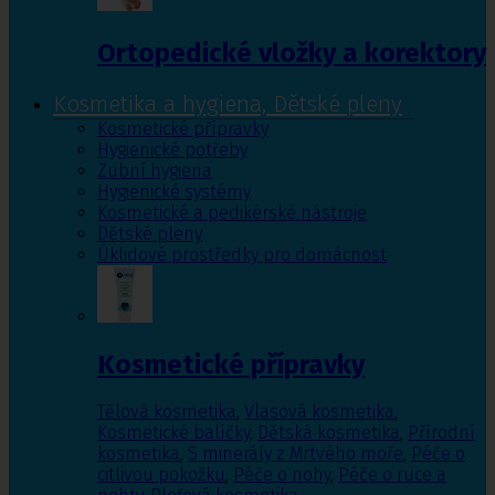
Ortopedické vložky a korektory
Kosmetika a hygiena, Dětské pleny
Kosmetické přípravky
Hygienické potřeby
Zubní hygiena
Hygienické systémy
Kosmetické a pedikérské nástroje
Dětské pleny
Úklidové prostředky pro domácnost
Kosmetické přípravky
Tělová kosmetika
,
Vlasová kosmetika
,
Kosmetické balíčky
,
Dětská kosmetika
,
Přírodní
kosmetika
,
S minerály z Mrtvého moře
,
Péče o
citlivou pokožku
,
Péče o nohy
,
Péče o ruce a