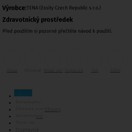
Výrobce:
TENA (Essity Czech Republic s.r.o.)
Zdravotnický prostředek
Před použitím si pozorně přečtěte návod k použití.
Dotaz
Porovnat
Hlídač cen
Doporučit
Tisk
Sdílet
Popis
Parametry
Úhrada pojišťovny
Hodnocení
Diskuze
Dopravné