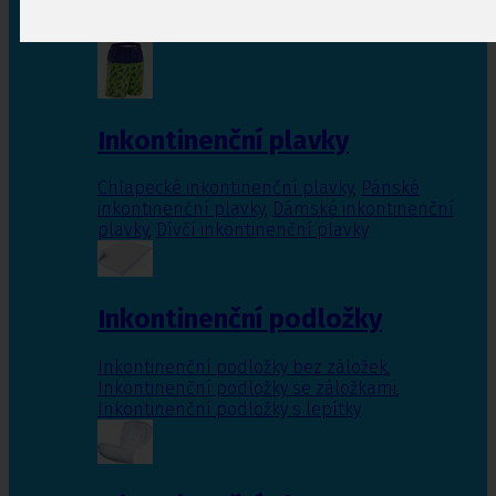
Inkontinenční vložky pro ženy
,
Inkontinenční
vložky pro muže
Inkontinenční plavky
Chlapecké inkontinenční plavky
,
Pánské
inkontinenční plavky
,
Dámské inkontinenční
plavky
,
Dívčí inkontinenční plavky
Inkontinenční podložky
Inkontinenční podložky bez záložek
,
Inkontinenční podložky se záložkami
,
Inkontinenční podložky s lepítky