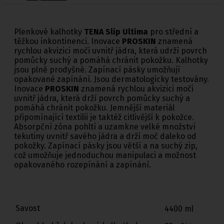
Plenkové kalhotky
TENA Slip Ultima
pro střední a
těžkou inkontinenci. Inovace
PROSKIN
znamená
rychlou akvizici moči uvnitř jádra, která udrží povrch
pomůcky suchý a pomáhá chránit pokožku. Kalhotky
jsou plně prodyšné. Zapínací pásky umožňují
opakované zapínání. Jsou dermatologicky testovány.
Inovace
PROSKIN
znamená rychlou akvizici moči
uvnitř jádra, která drží povrch pomůcky suchý a
pomáhá chránit pokožku. Jemnější materiál
připomínající textilii je taktéž citlivější k pokožce.
Absorpční zóna pohltí a uzamkne velké množství
tekutiny uvnitř savého jádra a drží moč daleko od
pokožky. Zapínací pásky jsou větší a na suchý zip,
což umožňuje jednoduchou manipulaci a možnost
opakovaného rozepínání a zapínání.
Savost
4400 ml