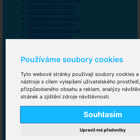
Inkontinenční kalhotky
Inkontinenční vložky
Inkontinenční plavky
Inkontinenční podložky
Inkontinenční pleny
Fixační kalhotky a body
Absorpční kalhotky
Péče o pánevní dno
Bylinky
Používáme soubory cookies
Tyto webové stránky používají soubory cookies a 
Inkontinenční kalhotky
nástroje s cílem vylepšení uživatelského prostředí
přizpůsobeného obsahu a reklam, analýzy návště
Plenkové kalhotky navlékací
,
Plenkové kalhotky
zalepovací
,
Inkontinenční kalhotky dámské
,
stránek a zjištění zdroje návštěvnosti.
Inkontinenční kalhotky pro muže
Souhlasím
Inkontinenční vložky
Upravit mé předvolby