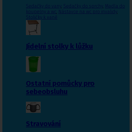
Sedačky do vany
,
Sedačky do sprchy
,
Madla do
koupelny a wc
,
Nástavce na wc pro invalidy
,
Stoličky k vaně
Jídelní stolky k lůžku
Ostatní pomůcky pro
sebeobsluhu
Stravování