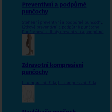
Preventivní a podpůrné
punčochy
Stehenní preventivní a podpůrné punčochy
,
Lýtkové preventivní a podpůrné punčochy
,
Punčochové kalhoty preventivní a podpůrné
Zdravotní kompresivní
punčochy
II. kompresní třída
,
III. kompresivní třída
Navlékače punčoch