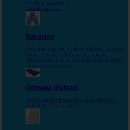
Roušky a respirátory
Návleky na obuv
Rukavice
Bavlněné rukavice
,
Nitrilové rukavice
,
Latexové
rukavice
,
Držáky jednorázových rukavic
,
Mikrotenové rukavice
,
Vinylové rukavice
,
Držáky
jednorázových rukavic
Ochrana matrací
Nepropustná ochrana
,
Papír na vyšetřovací
lůžka
,
Textilní savé podložky