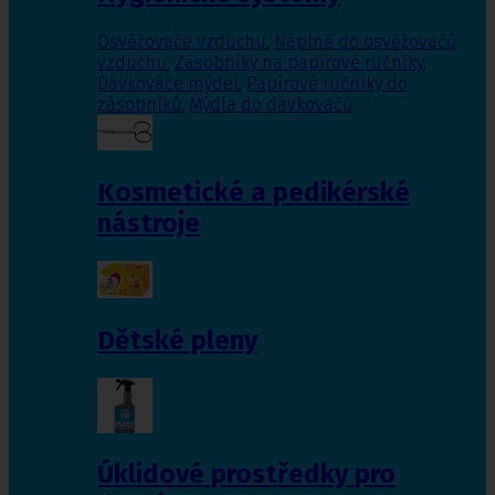
Osvěžovače vzduchu
,
Náplně do osvěžovačů
vzduchu
,
Zásobníky na papírové ručníky
,
Dávkováče mýdel
,
Papírové ručníky do
zásobníků
,
Mýdla do dávkovačů
Kosmetické a pedikérské
nástroje
Dětské pleny
Úklidové prostředky pro