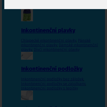
Inkontinenční vložky pro ženy
,
Inkontinenční
vložky pro muže
Inkontinenční plavky
Chlapecké inkontinenční plavky
,
Pánské
inkontinenční plavky
,
Dámské inkontinenční
plavky
,
Dívčí inkontinenční plavky
Inkontinenční podložky
Inkontinenční podložky bez záložek
,
Inkontinenční podložky se záložkami
,
Inkontinenční podložky s lepítky