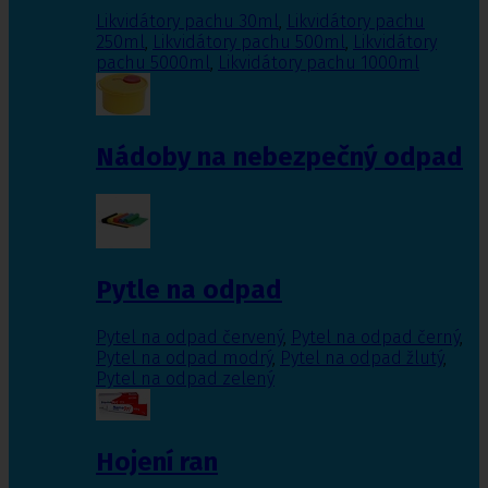
Likvidátory pachu 30ml
,
Likvidátory pachu
250ml
,
Likvidátory pachu 500ml
,
Likvidátory
pachu 5000ml
,
Likvidátory pachu 1000ml
Nádoby na nebezpečný odpad
Pytle na odpad
Pytel na odpad červený
,
Pytel na odpad černý
,
Pytel na odpad modrý
,
Pytel na odpad žlutý
,
Pytel na odpad zelený
Hojení ran