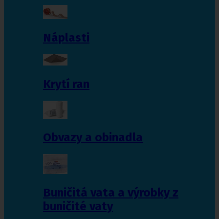
Náplasti
Krytí ran
Obvazy a obinadla
Buničitá vata a výrobky z
buničité vaty