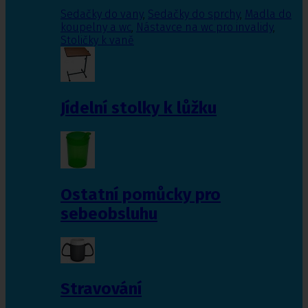
Sedačky do vany
,
Sedačky do sprchy
,
Madla do
koupelny a wc
,
Nástavce na wc pro invalidy
,
Stoličky k vaně
Jídelní stolky k lůžku
Ostatní pomůcky pro
sebeobsluhu
Stravování