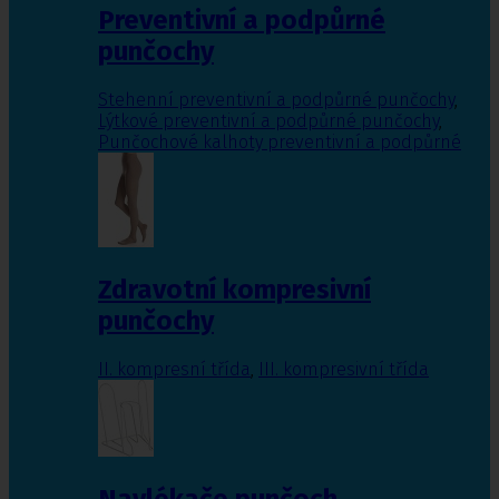
Preventivní a podpůrné
punčochy
Stehenní preventivní a podpůrné punčochy
,
Lýtkové preventivní a podpůrné punčochy
,
Punčochové kalhoty preventivní a podpůrné
Zdravotní kompresivní
punčochy
II. kompresní třída
,
III. kompresivní třída
Navlékače punčoch