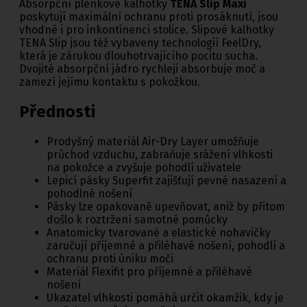
Absorpční plenkové kalhotky
TENA Slip Maxi
poskytují maximální ochranu proti prosáknutí, jsou
vhodné i pro inkontinenci stolice. Slipové kalhotky
TENA Slip jsou též vybaveny technologií FeelDry,
která je zárukou dlouhotrvajícího pocitu sucha.
Dvojité absorpční jádro rychleji absorbuje moč a
zamezí jejímu kontaktu s pokožkou.
Přednosti
Prodyšný materiál Air-Dry Layer umožňuje
průchod vzduchu, zabraňuje srážení vlhkosti
na pokožce a zvyšuje pohodlí uživatele
Lepicí pásky Superfit zajišťují pevné nasazení a
pohodlné nošení
Pásky lze opakovaně upevňovat, aniž by přitom
došlo k roztržení samotné pomůcky
Anatomicky tvarované a elastické nohavičky
zaručují příjemné a přiléhavé nošení, pohodlí a
ochranu proti úniku moči
Materiál Flexifit pro příjemné a přiléhavé
nošení
Ukazatel vlhkosti pomáhá určit okamžik, kdy je