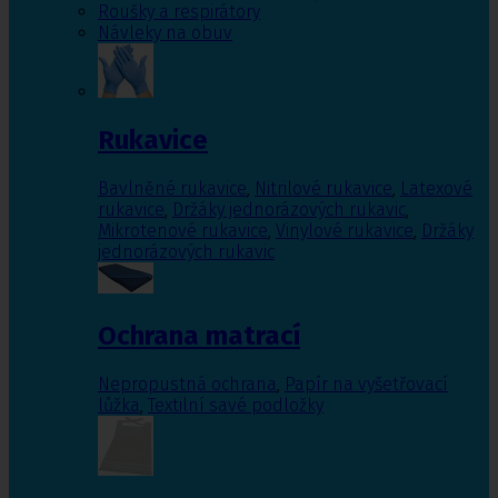
Roušky a respirátory
Návleky na obuv
Rukavice
Bavlněné rukavice
,
Nitrilové rukavice
,
Latexové
rukavice
,
Držáky jednorázových rukavic
,
Mikrotenové rukavice
,
Vinylové rukavice
,
Držáky
jednorázových rukavic
Ochrana matrací
Nepropustná ochrana
,
Papír na vyšetřovací
lůžka
,
Textilní savé podložky