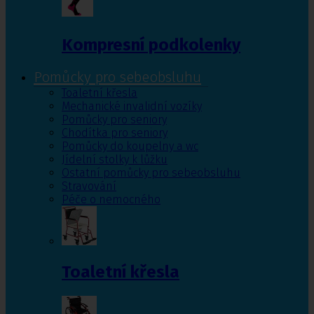
Kompresní podkolenky
Pomůcky pro sebeobsluhu
Toaletní křesla
Mechanické invalidní vozíky
Pomůcky pro seniory
Chodítka pro seniory
Pomůcky do koupelny a wc
Jídelní stolky k lůžku
Ostatní pomůcky pro sebeobsluhu
Stravování
Péče o nemocného
Toaletní křesla