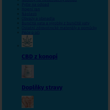
Pytle na odpad
Hojení ran
Náplasti
Obvazy a obinadla
Buničitá vata a výrobky z buničité vaty
Ostatní zdravotnické materiály a pomůcky
Péče o oči
CBD z konopí
Doplňky stravy