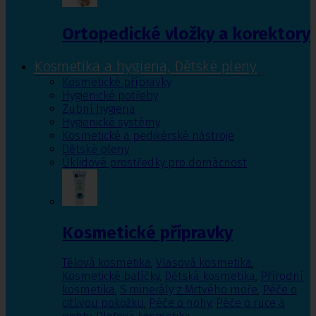
Ortopedické vložky a korektory
Kosmetika a hygiena, Dětské pleny
Kosmetické přípravky
Hygienické potřeby
Zubní hygiena
Hygienické systémy
Kosmetické a pedikérské nástroje
Dětské pleny
Úklidové prostředky pro domácnost
Kosmetické přípravky
Tělová kosmetika
,
Vlasová kosmetika
,
Kosmetické balíčky
,
Dětská kosmetika
,
Přírodní
kosmetika
,
S minerály z Mrtvého moře
,
Péče o
citlivou pokožku
,
Péče o nohy
,
Péče o ruce a