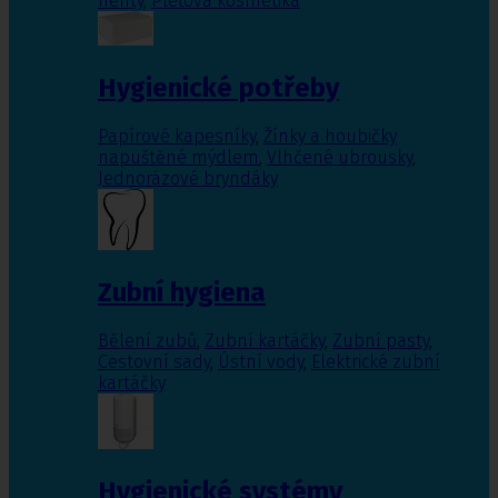
nehty
,
Pleťová kosmetika
Hygienické potřeby
Papírové kapesníky
,
Žínky a houbičky
napuštěné mýdlem
,
Vlhčené ubrousky
,
Jednorázové bryndáky
Zubní hygiena
Bělení zubů
,
Zubní kartáčky
,
Zubní pasty
,
Cestovní sady
,
Ústní vody
,
Elektrické zubní
kartáčky
Hygienické systémy