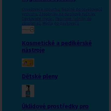
Osvěžovače vzduchu
,
Náplně do osvěžovačů
vzduchu
,
Zásobníky na papírové ručníky
,
Dávkováče mýdel
,
Papírové ručníky do
zásobníků
,
Mýdla do dávkovačů
Kosmetické a pedikérské
nástroje
Dětské pleny
Úklidové prostředky pro