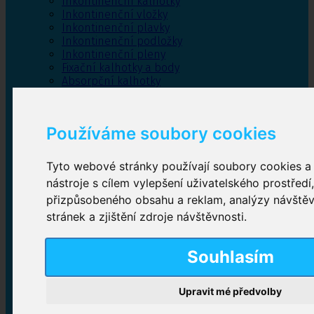
Inkontinenční kalhotky
Inkontinenční vložky
Inkontinenční plavky
Inkontinenční podložky
Inkontinenční pleny
Fixační kalhotky a body
Absorpční kalhotky
Péče o pánevní dno
Bylinky
Používáme soubory cookies
Tyto webové stránky používají soubory cookies a 
Inkontinenční kalhotky
nástroje s cílem vylepšení uživatelského prostředí
přizpůsobeného obsahu a reklam, analýzy návště
Plenkové kalhotky navlékací
,
Plenkové kalhotky
zalepovací
,
Inkontinenční kalhotky dámské
,
stránek a zjištění zdroje návštěvnosti.
Inkontinenční kalhotky pro muže
Souhlasím
Inkontinenční vložky
Upravit mé předvolby