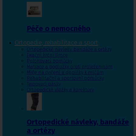
Péče o nemocného
Ortopedie, rehabilitace a sport
Ortopedické návleky, bandáže a ortézy
Fixační krční límce
Polohovací pomůcky
Matrace a podložky proti proleženinám
Míče na cvičení a doplňky k míčům
Rehabilitační a sportovní pomůcky
Tejpovací pásky
Ortopedické vložky a korektory
Ortopedické návleky, bandáže
a ortézy