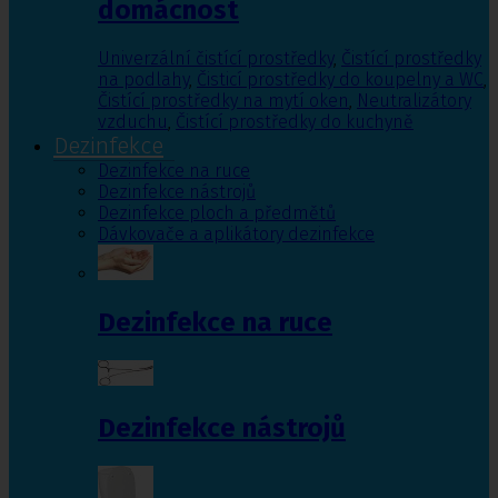
domácnost
Univerzální čistící prostředky
,
Čistící prostředky
na podlahy
,
Čisticí prostředky do koupelny a WC
,
Čistící prostředky na mytí oken
,
Neutralizátory
vzduchu
,
Čistící prostředky do kuchyně
Dezinfekce
Dezinfekce na ruce
Dezinfekce nástrojů
Dezinfekce ploch a předmětů
Dávkovače a aplikátory dezinfekce
Dezinfekce na ruce
Dezinfekce nástrojů