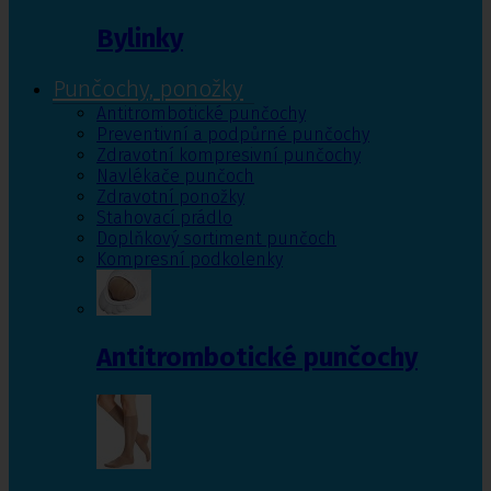
Bylinky
Punčochy, ponožky
Antitrombotické punčochy
Preventivní a podpůrné punčochy
Zdravotní kompresivní punčochy
Navlékače punčoch
Zdravotní ponožky
Stahovací prádlo
Doplňkový sortiment punčoch
Kompresní podkolenky
Antitrombotické punčochy