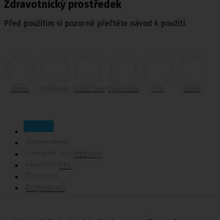
Zdravotnický prostředek
Před použitím si pozorně přečtěte návod k použití.
Dotaz
Porovnat
Hlídač cen
Doporučit
Tisk
Sdílet
Popis
Parametry
Úhrada pojišťovny
Hodnocení
Diskuze
Dopravné