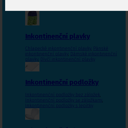
Inkontinenční vložky pro ženy
,
Inkontinenční
vložky pro muže
Inkontinenční plavky
Chlapecké inkontinenční plavky
,
Pánské
inkontinenční plavky
,
Dámské inkontinenční
plavky
,
Dívčí inkontinenční plavky
Inkontinenční podložky
Inkontinenční podložky bez záložek
,
Inkontinenční podložky se záložkami
,
Inkontinenční podložky s lepítky