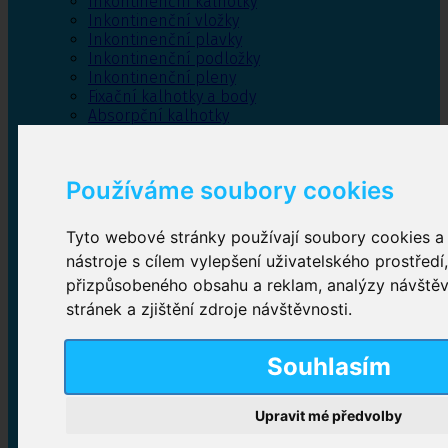
Inkontinenční kalhotky
Inkontinenční vložky
Inkontinenční plavky
Inkontinenční podložky
Inkontinenční pleny
Fixační kalhotky a body
Absorpční kalhotky
Péče o pánevní dno
Bylinky
Používáme soubory cookies
Tyto webové stránky používají soubory cookies a 
Inkontinenční kalhotky
nástroje s cílem vylepšení uživatelského prostředí
přizpůsobeného obsahu a reklam, analýzy návště
Plenkové kalhotky navlékací
,
Plenkové kalhotky
zalepovací
,
Inkontinenční kalhotky dámské
,
stránek a zjištění zdroje návštěvnosti.
Inkontinenční kalhotky pro muže
Souhlasím
Inkontinenční vložky
Upravit mé předvolby