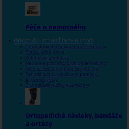
Péče o nemocného
Ortopedie, rehabilitace a sport
Ortopedické návleky, bandáže a ortézy
Fixační krční límce
Polohovací pomůcky
Matrace a podložky proti proleženinám
Míče na cvičení a doplňky k míčům
Rehabilitační a sportovní pomůcky
Tejpovací pásky
Ortopedické vložky a korektory
Ortopedické návleky, bandáže
a ortézy