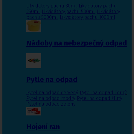
Likvidátory pachu 30ml
,
Likvidátory pachu
250ml
,
Likvidátory pachu 500ml
,
Likvidátory
pachu 5000ml
,
Likvidátory pachu 1000ml
Nádoby na nebezpečný odpad
Pytle na odpad
Pytel na odpad červený
,
Pytel na odpad černý
,
Pytel na odpad modrý
,
Pytel na odpad žlutý
,
Pytel na odpad zelený
Hojení ran