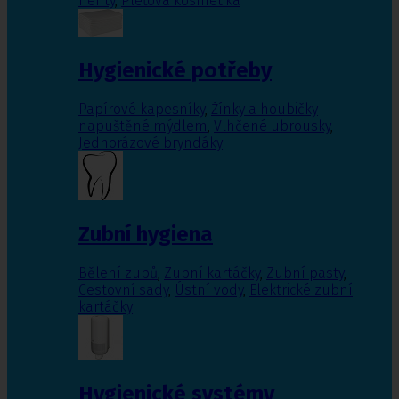
nehty
,
Pleťová kosmetika
Hygienické potřeby
Papírové kapesníky
,
Žínky a houbičky
napuštěné mýdlem
,
Vlhčené ubrousky
,
Jednorázové bryndáky
Zubní hygiena
Bělení zubů
,
Zubní kartáčky
,
Zubní pasty
,
Cestovní sady
,
Ústní vody
,
Elektrické zubní
kartáčky
Hygienické systémy