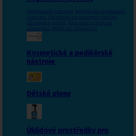
Osvěžovače vzduchu
,
Náplně do osvěžovačů
vzduchu
,
Zásobníky na papírové ručníky
,
Dávkováče mýdel
,
Papírové ručníky do
zásobníků
,
Mýdla do dávkovačů
Kosmetické a pedikérské
nástroje
Dětské pleny
Úklidové prostředky pro