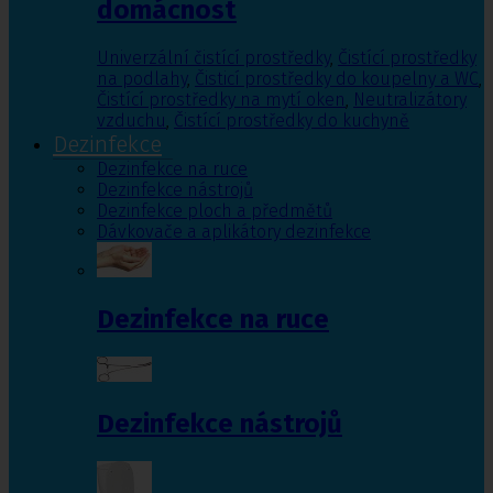
domácnost
Univerzální čistící prostředky
,
Čistící prostředky
na podlahy
,
Čisticí prostředky do koupelny a WC
,
Čistící prostředky na mytí oken
,
Neutralizátory
vzduchu
,
Čistící prostředky do kuchyně
Dezinfekce
Dezinfekce na ruce
Dezinfekce nástrojů
Dezinfekce ploch a předmětů
Dávkovače a aplikátory dezinfekce
Dezinfekce na ruce
Dezinfekce nástrojů