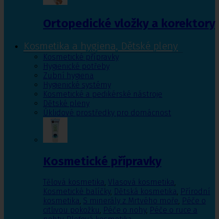
Ortopedické vložky a korektory
Kosmetika a hygiena, Dětské pleny
Kosmetické přípravky
Hygienické potřeby
Zubní hygiena
Hygienické systémy
Kosmetické a pedikérské nástroje
Dětské pleny
Úklidové prostředky pro domácnost
Kosmetické přípravky
Tělová kosmetika
,
Vlasová kosmetika
,
Kosmetické balíčky
,
Dětská kosmetika
,
Přírodní
kosmetika
,
S minerály z Mrtvého moře
,
Péče o
citlivou pokožku
,
Péče o nohy
,
Péče o ruce a