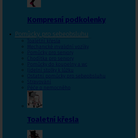
Kompresní podkolenky
Pomůcky pro sebeobsluhu
Toaletní křesla
Mechanické invalidní vozíky
Pomůcky pro seniory
Chodítka pro seniory
Pomůcky do koupelny a wc
Jídelní stolky k lůžku
Ostatní pomůcky pro sebeobsluhu
Stravování
Péče o nemocného
Toaletní křesla