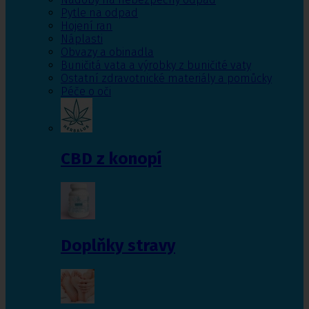
Pytle na odpad
Hojení ran
Náplasti
Obvazy a obinadla
Buničitá vata a výrobky z buničité vaty
Ostatní zdravotnické materiály a pomůcky
Péče o oči
CBD z konopí
Doplňky stravy