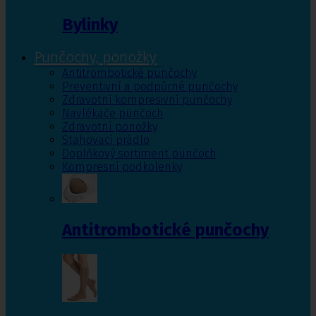
Bylinky
Punčochy, ponožky
Antitrombotické punčochy
Preventivní a podpůrné punčochy
Zdravotní kompresivní punčochy
Navlékače punčoch
Zdravotní ponožky
Stahovací prádlo
Doplňkový sortiment punčoch
Kompresní podkolenky
Antitrombotické punčochy