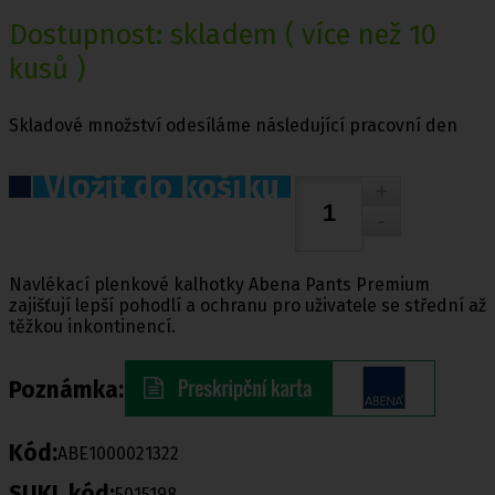
Dostupnost:
skladem
( více než 10
kusů )
Skladové množství odesíláme následující pracovní den
Vložit do košíku
Navlékací plenkové kalhotky Abena Pants Premium
zajišťují lepší pohodlí a ochranu pro uživatele se střední až
těžkou inkontinencí.
Poznámka:
Kód:
ABE1000021322
SUKL kód:
5015198