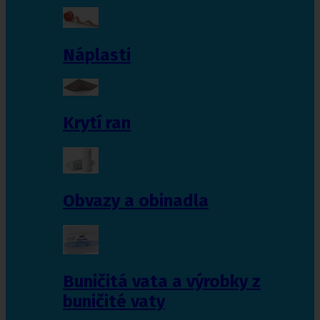
Náplasti
Krytí ran
Obvazy a obinadla
Buničitá vata a výrobky z
buničité vaty