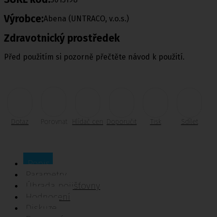
Výrobce:
Abena (UNTRACO, v.o.s.)
Zdravotnický prostředek
Před použitím si pozorně přečtěte návod k použití.
Dotaz
Porovnat
Hlídač cen
Doporučit
Tisk
Sdílet
Popis
Parametry
Úhrada pojišťovny
Hodnocení
Diskuze