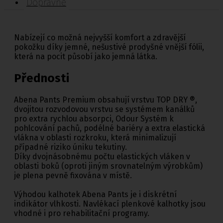
Dopravné
Nabízejí co možná nejvyšší komfort a zdravější
pokožku díky jemné, nešustivé prodyšné vnější fólii,
která na pocit působí jako jemná látka.
Přednosti
Abena Pants Premium obsahují vrstvu TOP DRY ®,
dvojitou rozvodovou vrstvu se systémem kanálků
pro extra rychlou absorpci, Odour Systém k
pohlcování pachů, podélné bariéry a extra elastická
vlákna v oblasti rozkroku, která minimalizují
případné riziko úniku tekutiny.
Díky dvojnásobnému počtu elastických vláken v
oblasti boků (oproti jiným srovnatelným výrobkům)
je plena pevně fixována v místě.
Výhodou kalhotek Abena Pants je i diskrétní
indikátor vlhkosti. Navlékací plenkové kalhotky jsou
vhodné i pro rehabilitační programy.