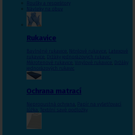
Roušky a respirátory
Návleky na obuv
Rukavice
Bavlněné rukavice
,
Nitrilové rukavice
,
Latexové
rukavice
,
Držáky jednorázových rukavic
,
Mikrotenové rukavice
,
Vinylové rukavice
,
Držáky
jednorázových rukavic
Ochrana matrací
Nepropustná ochrana
,
Papír na vyšetřovací
lůžka
,
Textilní savé podložky