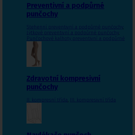
Preventivní a podpůrné
punčochy
Stehenní preventivní a podpůrné punčochy
,
Lýtkové preventivní a podpůrné punčochy
,
Punčochové kalhoty preventivní a podpůrné
Zdravotní kompresivní
punčochy
II. kompresní třída
,
III. kompresivní třída
Navlékače punčoch