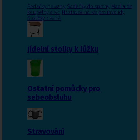
Sedačky do vany
,
Sedačky do sprchy
,
Madla do
koupelny a wc
,
Nástavce na wc pro invalidy
,
Stoličky k vaně
Jídelní stolky k lůžku
Ostatní pomůcky pro
sebeobsluhu
Stravování