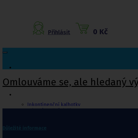
0 Kč
Přihlásit
Omlouváme se, ale hledaný v
Inkontinenční
pomůcky
Inkontinenční kalhotky
Inkontinenční vložky
Inkontinenční plavky
Inkontinenční podložky
Inkontinenční pleny
Důležité informace
Fixační kalhotky a body