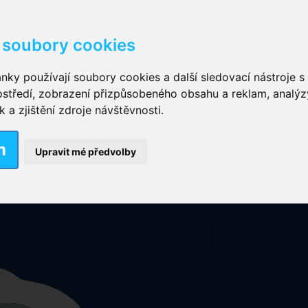
soubory cookies
kové kalhotky zalepovací
,
Inkontinenční kalhotky dámsk
nky používají soubory cookies a další sledovací nástroje s 
ostředí, zobrazení přizpůsobeného obsahu a reklam, analýz
ční vložky pro muže
a zjištění zdroje návštěvnosti.
Mapa stránek
Rubriky
Nové výrobky
m
nkontinenční plavky
,
Dámské inkontinenční plavky
,
Dívčí
Upravit mé předvolby
ek
,
Inkontinenční podložky se záložkami
,
Inkontinenční po