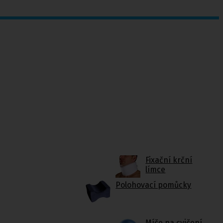
Fixační krční
límce
Polohovací pomůcky
Míče na cvičení