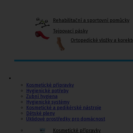
Rehabilitační a sportovní pomůcky
Tejpovací pásky
Ortopedické vložky a korekt
Kosmetika a
hygiena, Dětské
pleny
Kosmetické přípravky
Hygienické potřeby
Zubní hygiena
Hygienické systémy
Kosmetické a pedikérské nástroje
Dětské pleny
Úklidové prostředky pro domácnost
Kosmetické přípravky