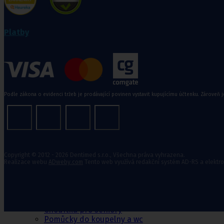
Zdravotní kompresivní punčochy
II. kompresní třída
,
III. kompresivní třída
Navlékače punčoch
Platby
Zdravotní ponožky
Stahovací prádlo
Doplňkový sortiment punčoch
Podle zákona o evidenci tržeb je prodávající povinen vystavit kupujícímu účtenku. Zároveň j
Kompresní podkolenky
Pomůcky pro
Copyright © 2012 - 2026 Dentimed s.r.o., Všechna práva vyhrazena.
Realizace webu
ADweby.com
Tento web využívá redakční systém AD-RS a elektr
sebeobsluhu
Toaletní křesla
Mechanické invalidní vozíky
Pomůcky pro seniory
Chodítka pro seniory
Pomůcky do koupelny a wc