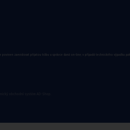
e povinen zaevidovat přijatou tržbu u správce daně on-line; v případě technického výpadku pa
onický obchodní systém AD-Shop.