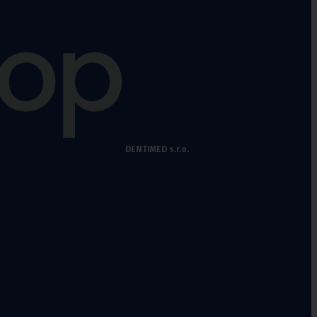
DENTIMED s.r.o.
chy
,
Punčochové kalhoty preventivní