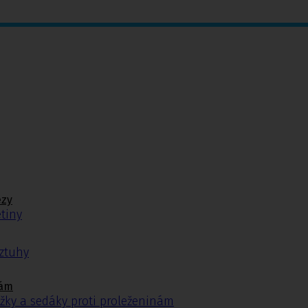
ézy
tiny
ýztuhy
nám
žky a sedáky proti proleženinám