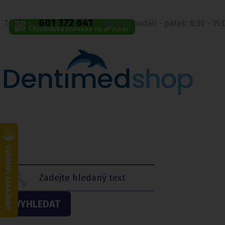
601 372 641
Telefon:
Volejte pondělí - pátek: 6:30 - 15
Objednávka pomůcky na ePoukaz
VYHLEDAT