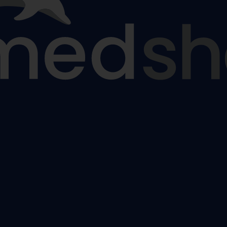
nčochy
odpůrné punčochy
,
Lýtkové preventivní a podpůrné punčo