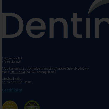
Punčochy,
ponožky
Antitrombotické punčochy
Preventivní a podpůrné punčochy
Zdravotní kompresivní punčochy
Navlékače punčoch
Zdravotní ponožky
Stahovací prádlo
Sokolovská 149
Doplňkový sortiment punčoch
570 01 Litomyšl
Kompresní podkolenky
Před komunikací s obchodem si prosím připravte číslo objednávky
Mobil:
601 372 641
(na SMS nereagujeme!)
Antitrombotické punčochy
Otevírací doba:
po-pá od 06:30 - 15:00
Preventivní a podpůrné pu
Stehenní preventivní a p
Certifikáty
a podpůrné