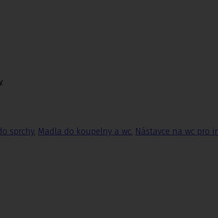
y
do sprchy
,
Madla do koupelny a wc
,
Nástavce na wc pro i