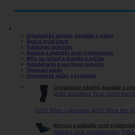
Ortopedie,
rehabilitace a
sport
Ortopedické návleky, bandáže a ortézy
Fixační krční límce
Polohovací pomůcky
Matrace a podložky proti proleženinám
Míče na cvičení a doplňky k míčům
Rehabilitační a sportovní pomůcky
Tejpovací pásky
Ortopedické vložky a korektory
Ortopedické návleky, bandáže a ort
Dolní končetiny
,
Trup
,
Horní konče
Krční límce s výztuhou
,
Krční límce bez v
Matrace a podložky proti proleženi
Matrace proti proleženinám
,
Podlo