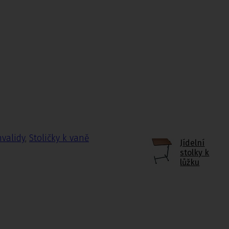
nvalidy
,
Stoličky k vaně
Jídelní
stolky k
lůžku