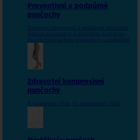
Preventivní a podpůrné
punčochy
Stehenní preventivní a podpůrné punčochy
,
Lýtkové preventivní a podpůrné punčochy
,
Punčochové kalhoty preventivní a podpůrné
Zdravotní kompresivní
punčochy
II. kompresní třída
,
III. kompresivní třída
Navlékače punčoch