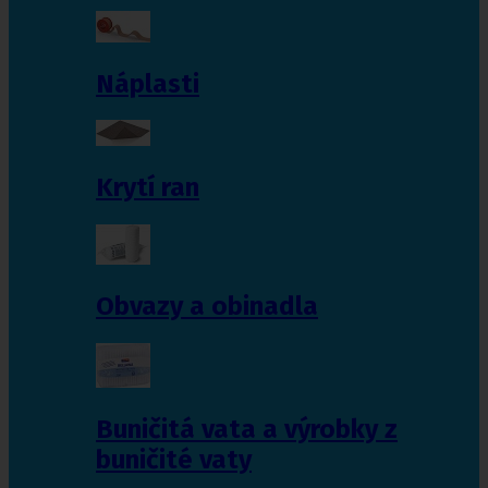
Náplasti
Krytí ran
Obvazy a obinadla
Buničitá vata a výrobky z
buničité vaty