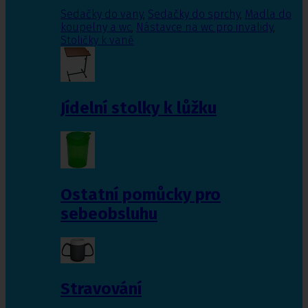
Sedačky do vany
,
Sedačky do sprchy
,
Madla do
koupelny a wc
,
Nástavce na wc pro invalidy
,
Stoličky k vaně
Jídelní stolky k lůžku
Ostatní pomůcky pro
sebeobsluhu
Stravování