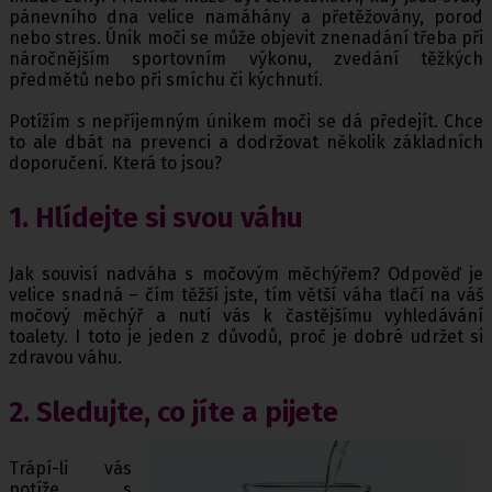
pánevního dna velice namáhány a přetěžovány, porod
nebo stres. Únik moči se může objevit znenadání třeba při
náročnějším sportovním výkonu, zvedání těžkých
předmětů nebo při smíchu či kýchnutí.
Potížím s nepříjemným únikem moči se dá předejít. Chce
to ale dbát na prevenci a dodržovat několik základních
doporučení. Která to jsou?
1. Hlídejte si svou váhu
Jak souvisí nadváha s močovým měchýřem? Odpověď je
velice snadná – čím těžší jste, tím větší váha tlačí na váš
močový měchýř a nutí vás k častějšímu vyhledávání
toalety. I toto je jeden z důvodů, proč je dobré udržet si
zdravou váhu.
2. Sledujte, co jíte a pijete
Trápí-li vás
potíže s