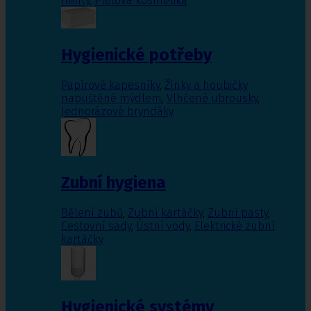
nehty
,
Pleťová kosmetika
Hygienické potřeby
Papírové kapesníky
,
Žínky a houbičky
napuštěné mýdlem
,
Vlhčené ubrousky
,
Jednorázové bryndáky
Zubní hygiena
Bělení zubů
,
Zubní kartáčky
,
Zubní pasty
,
Cestovní sady
,
Ústní vody
,
Elektrické zubní
kartáčky
Hygienické systémy