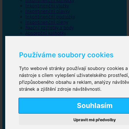
Inkontinenční kalhotky
Inkontinenční vložky
Inkontinenční plavky
Inkontinenční podložky
Inkontinenční pleny
Fixační kalhotky a body
Absorpční kalhotky
Péče o pánevní dno
Bylinky
Používáme soubory cookies
Tyto webové stránky používají soubory cookies a 
Inkontinenční kalhotky
nástroje s cílem vylepšení uživatelského prostředí
přizpůsobeného obsahu a reklam, analýzy návště
Plenkové kalhotky navlékací
,
Plenkové kalhotky
zalepovací
,
Inkontinenční kalhotky dámské
,
stránek a zjištění zdroje návštěvnosti.
Inkontinenční kalhotky pro muže
Souhlasím
Inkontinenční vložky
Upravit mé předvolby