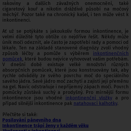
rakoviny a dalších závažných onemocnění, také
cigaretový kouř a nikotin dráždivě působí na močový
měchýř. Pozor také na chronický kašel, i ten může vést k
inkontinenci.
Ať už se potýkáte s jakoukoliv formou inkontinence, je
velmi důležité tyto obtíže co nejdříve řešit. Někdy může
únik moči odeznít, ale často je zapotřebí rady a pomoci od
lékaře. Ten na základě stanovené diagnózy zvolí vhodný
způsob léčby a pomůže s výběrem
inkontinenčních
pomůcek
, které budou nejvíce vyhovovat vašim potřebám.
V dnešní době existuje velké množství různých
absorpčních pomůcek, které jsou konstruovány tak, aby
rychle odváděly ze svého povrchu moč do speciálního
savého jádra. Savé jádro moč zachytí a zajistí její přeměnu
na gel. Navíc odstraňuje i nepříjemný zápach moči. Povrch
pomůcky zůstává suchý a prodyšný. Pro mírnější formu
inkontinence jsou vhodné
inkontinenční vložky
a pro
případ silnější inkontinence pak
natahovací kalhotky
.
Přečtěte si také:
Posilování pánevního dna
Inkontinence trápí ženy v každém věku