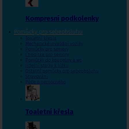
Kompresní podkolenky
Pomůcky pro sebeobsluhu
Toaletní křesla
Mechanické invalidní vozíky
Pomůcky pro seniory
Chodítka pro seniory
Pomůcky do koupelny a wc
Jídelní stolky k lůžku
Ostatní pomůcky pro sebeobsluhu
Stravování
Péče o nemocného
Toaletní křesla