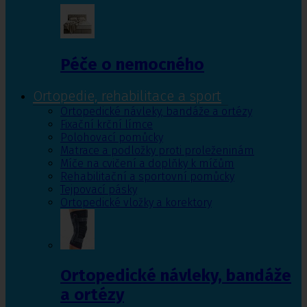
Péče o nemocného
Ortopedie, rehabilitace a sport
Ortopedické návleky, bandáže a ortézy
Fixační krční límce
Polohovací pomůcky
Matrace a podložky proti proleženinám
Míče na cvičení a doplňky k míčům
Rehabilitační a sportovní pomůcky
Tejpovací pásky
Ortopedické vložky a korektory
Ortopedické návleky, bandáže
a ortézy