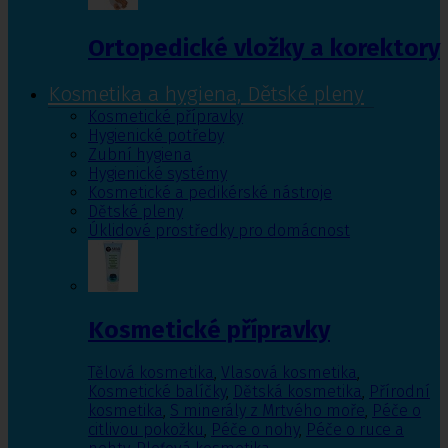
Ortopedické vložky a korektory
Kosmetika a hygiena, Dětské pleny
Kosmetické přípravky
Hygienické potřeby
Zubní hygiena
Hygienické systémy
Kosmetické a pedikérské nástroje
Dětské pleny
Úklidové prostředky pro domácnost
Kosmetické přípravky
Tělová kosmetika
,
Vlasová kosmetika
,
Kosmetické balíčky
,
Dětská kosmetika
,
Přírodní
kosmetika
,
S minerály z Mrtvého moře
,
Péče o
citlivou pokožku
,
Péče o nohy
,
Péče o ruce a