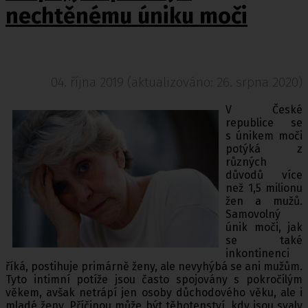
nechtěnému úniku moči
04. října 2019 (aktualizováno: 26. srpna 2020)
V České
republice se
s únikem moči
potýká z
různých
důvodů více
než 1,5 milionu
žen a mužů.
Samovolný
únik moči, jak
se také
inkontinenci
říká, postihuje primárně ženy, ale nevyhýbá se ani mužům.
Tyto intimní potíže jsou často spojovány s pokročilým
věkem, avšak netrápí jen osoby důchodového věku, ale i
mladé ženy. Příčinou může být těhotenství, kdy jsou svaly