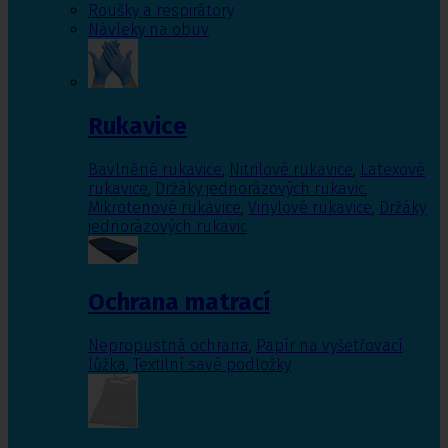
Roušky a respirátory
Návleky na obuv
Rukavice
Bavlněné rukavice
,
Nitrilové rukavice
,
Latexové
rukavice
,
Držáky jednorázových rukavic
,
Mikrotenové rukavice
,
Vinylové rukavice
,
Držáky
jednorázových rukavic
Ochrana matrací
Nepropustná ochrana
,
Papír na vyšetřovací
lůžka
,
Textilní savé podložky