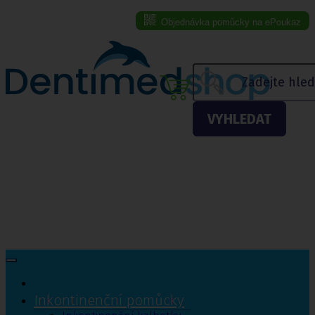
Objednávka pomůcky na ePoukaz
Menu eshopu
VYHLEDAT
Inkontinenční pomůcky