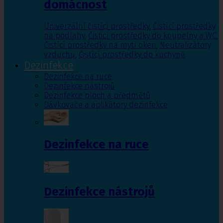
domácnost
Univerzální čistící prostředky
,
Čistící prostředky
na podlahy
,
Čisticí prostředky do koupelny a WC
,
Čistící prostředky na mytí oken
,
Neutralizátory
vzduchu
,
Čistící prostředky do kuchyně
Dezinfekce
Dezinfekce na ruce
Dezinfekce nástrojů
Dezinfekce ploch a předmětů
Dávkovače a aplikátory dezinfekce
Dezinfekce na ruce
Dezinfekce nástrojů