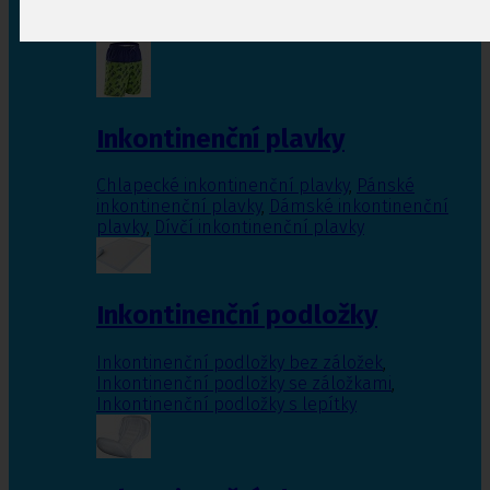
Inkontinenční vložky pro ženy
,
Inkontinenční
vložky pro muže
Inkontinenční plavky
Chlapecké inkontinenční plavky
,
Pánské
inkontinenční plavky
,
Dámské inkontinenční
plavky
,
Dívčí inkontinenční plavky
Inkontinenční podložky
Inkontinenční podložky bez záložek
,
Inkontinenční podložky se záložkami
,
Inkontinenční podložky s lepítky