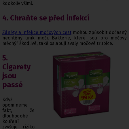
kdokoliv všiml.
4. Chraňte se před infekcí
Záněty a infekce močových cest
mohou způsobit dočasný
nechtěný únik moči. Bakterie, které jsou pro močový
měchýř škodlivé, také oslabují svaly močové trubice.
5.
Cigarety
jsou
passé
Když
opomineme
fakt, že
dlouhodobé
kouření
zvyšuje riziko