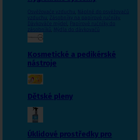
Osvěžovače vzduchu
,
Náplně do osvěžovačů
vzduchu
,
Zásobníky na papírové ručníky
,
Dávkováče mýdel
,
Papírové ručníky do
zásobníků
,
Mýdla do dávkovačů
Kosmetické a pedikérské
nástroje
Dětské pleny
Úklidové prostředky pro