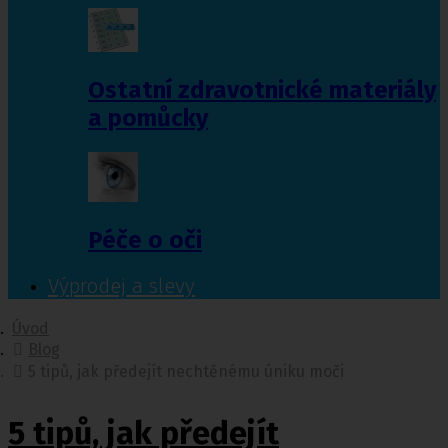
Ostatní zdravotnické materiály
a pomůcky
Péče o oči
Výprodej a slevy
Úvod
Blog
5 tipů, jak předejít nechtěnému úniku moči
5 tipů, jak předejít