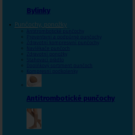
Bylinky
Punčochy, ponožky
Antitrombotické punčochy
Preventivní a podpůrné punčochy
Zdravotní kompresivní punčochy
Navlékače punčoch
Zdravotní ponožky
Stahovací prádlo
Doplňkový sortiment punčoch
Kompresní podkolenky
Antitrombotické punčochy