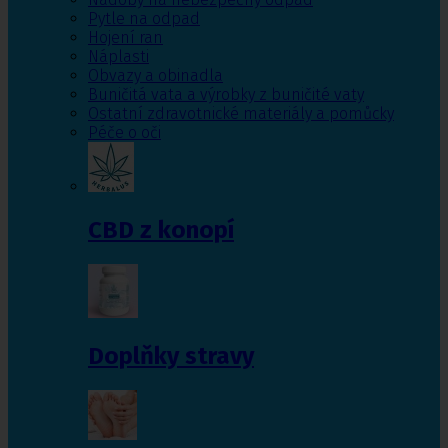
Pytle na odpad
Hojení ran
Náplasti
Obvazy a obinadla
Buničitá vata a výrobky z buničité vaty
Ostatní zdravotnické materiály a pomůcky
Péče o oči
CBD z konopí
Doplňky stravy