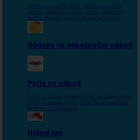
Likvidátory pachu 30ml
,
Likvidátory pachu
250ml
,
Likvidátory pachu 500ml
,
Likvidátory
pachu 5000ml
,
Likvidátory pachu 1000ml
Nádoby na nebezpečný odpad
Pytle na odpad
Pytel na odpad červený
,
Pytel na odpad černý
,
Pytel na odpad modrý
,
Pytel na odpad žlutý
,
Pytel na odpad zelený
Hojení ran