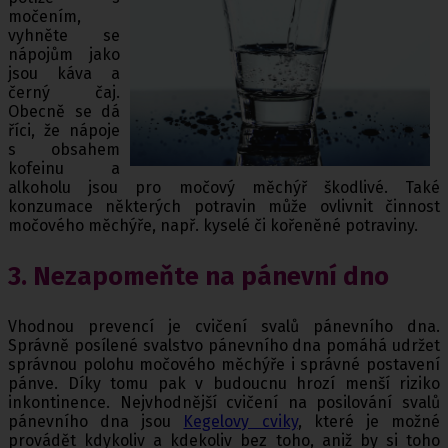
močením,
vyhněte se
nápojům jako
jsou káva a
černý čaj.
Obecně se dá
říci, že nápoje
s obsahem
kofeinu a
alkoholu jsou pro močový měchýř škodlivé. Také
konzumace některých potravin může ovlivnit činnost
močového měchýře, např. kyselé či kořeněné potraviny.
3. Nezapomeňte na pánevní dno
Vhodnou prevencí je cvičení svalů pánevního dna.
Správně posílené svalstvo pánevního dna pomáhá udržet
správnou polohu močového měchýře i správné postavení
pánve. Díky tomu pak v budoucnu hrozí menší riziko
inkontinence. Nejvhodnější cvičení na posilování svalů
pánevního dna jsou
Kegelovy cviky
, které je možné
provádět kdykoliv a kdekoliv bez toho, aniž by si toho