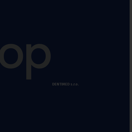
DENTIMED s.r.o.
Fixační krční
límce
Polohovací pomůcky
Míče na cvičení