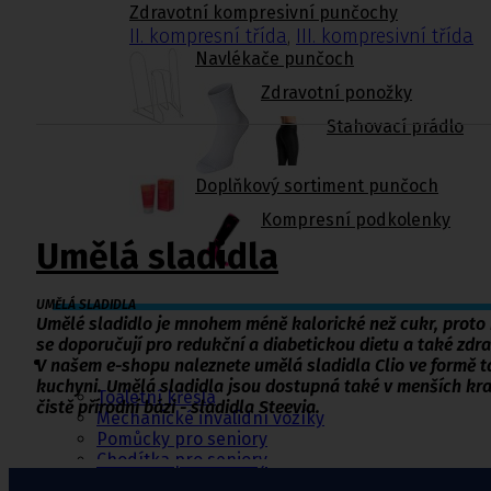
Zdravotní kompresivní punčochy
II. kompresní třída
,
III. kompresivní třída
Navlékače punčoch
Zdravotní ponožky
Stahovací prádlo
Doplňkový sortiment punčoch
Kompresní podkolenky
Umělá sladidla
UMĚLÁ SLADIDLA
Umělé sladidlo je mnohem méně kalorické než cukr, proto n
Pomůcky pro
se doporučují pro redukční a diabetickou dietu a také zdrav
sebeobsluhu
V našem e-shopu naleznete umělá sladidla Clio ve formě ta
kuchyni. Umělá sladidla jsou dostupná také v menších kr
Toaletní křesla
čistě
přírodní bázi
- sladidla Steevia.
Mechanické invalidní vozíky
Pomůcky pro seniory
Chodítka pro seniory
Pomůcky do koupelny a wc