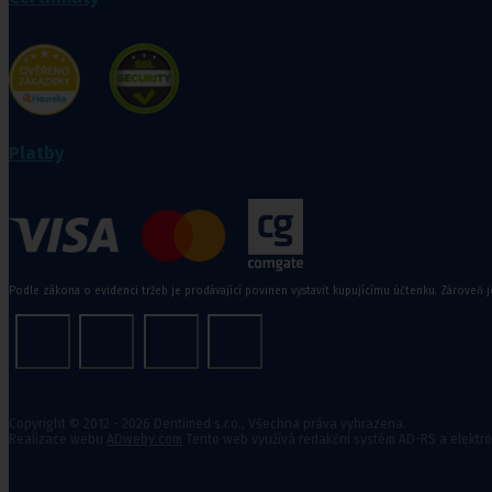
Rehabilitační a sportovní pomůcky
Tejpovací pásky
Ortopedické vložky a korekt
Platby
Kosmetika a
hygiena, Dětské
pleny
Podle zákona o evidenci tržeb je prodávající povinen vystavit kupujícímu účtenku. Zároveň j
Kosmetické přípravky
Hygienické potřeby
Zubní hygiena
Hygienické systémy
Kosmetické a pedikérské nástroje
Dětské pleny
Copyright © 2012 - 2026 Dentimed s.r.o., Všechna práva vyhrazena.
Úklidové prostředky pro domácnost
Realizace webu
ADweby.com
Tento web využívá redakční systém AD-RS a elektr
Kosmetické přípravky