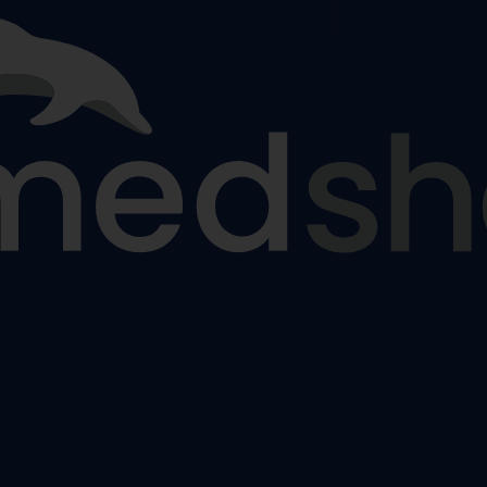
ézy
tiny
ýztuhy
nám
žky a sedáky proti proleženinám