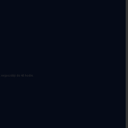
a doplňky k
míčům
k nejpozději do 48 hodin.