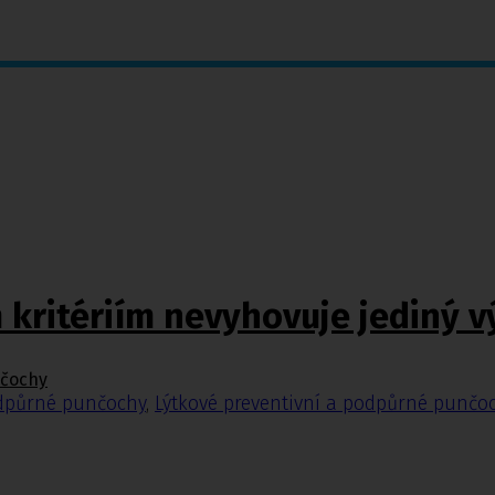
kritériím nevyhovuje jediný v
nčochy
odpůrné punčochy
,
Lýtkové preventivní a podpůrné punčo