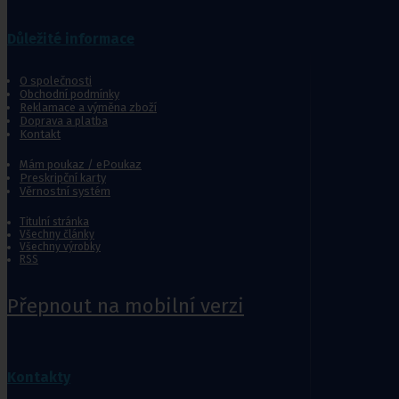
Jídelní stolky k lůžku
Ostatní pomůcky pro sebeobsluhu
Důležité informace
Stravování
Péče o nemocného
O společnosti
Toaletní křesla
Obchodní podmínky
Reklamace a výměna zboží
Mechanické invalidní vozíky
Doprava a platba
Kontakt
Pomůcky pro senior
Mám poukaz / ePoukaz
Preskripční karty
Věrnostní systém
Chodítka pro seniory
Pomůcky do koupelny a wc
Titulní stránka
Všechny články
Sedačky do vany
,
Sedačky 
Všechny výrobky
RSS
Přepnout na mobilní verzi
Ostatní pomůcky pro sebeobsluhu
Stravování
Péče o nemocného
Kontakty