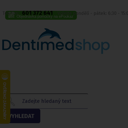
601 372 641
Telefon:
Volejte pondělí - pátek: 6:30 - 15
Objednávka pomůcky na ePoukaz
VYHLEDAT