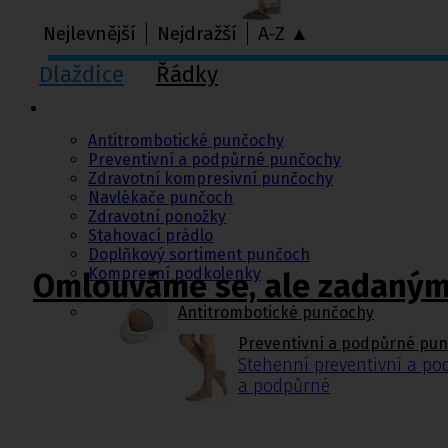
Nejlevnější
Nejdražší
A-Z ▲
Dlaždice
Řádky
Punčochy,
ponožky
Antitrombotické punčochy
Preventivní a podpůrné punčochy
Zdravotní kompresivní punčochy
Navlékače punčoch
Zdravotní ponožky
Stahovací prádlo
Doplňkový sortiment punčoch
Kompresní podkolenky
Omlouváme se, ale zadaným 
Antitrombotické punčochy
Preventivní a podpůrné pu
Stehenní preventivní a p
a podpůrné