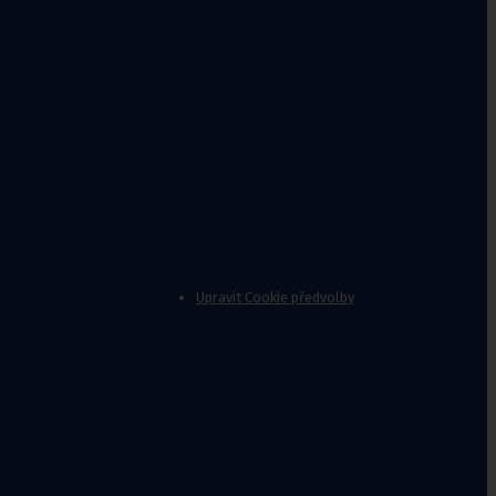
nvalidy
,
Stoličky k vaně
Upravit Cookie předvolby
Jídelní
stolky k
lůžku