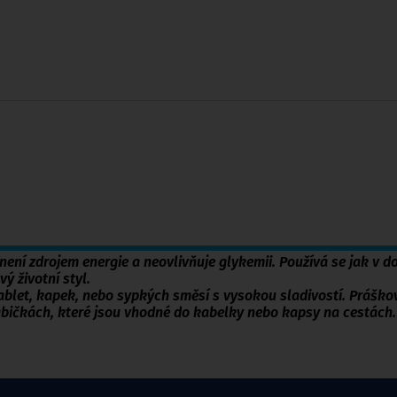
ení zdrojem energie a neovlivňuje glykemii. Používá se jak v
d
ý životní styl.
blet, kapek, nebo sypkých směsí s vysokou sladivostí. Práškové
abičkách, které jsou vhodné do kabelky nebo kapsy na cestách.