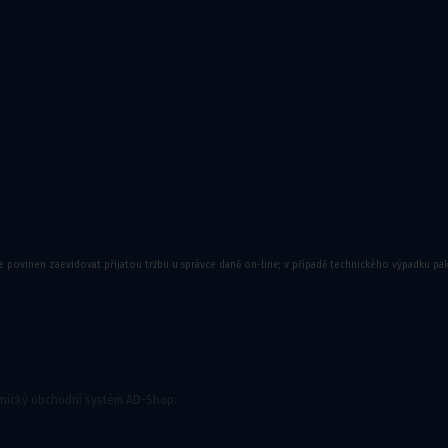
ory
e povinen zaevidovat přijatou tržbu u správce daně on-line; v případě technického výpadku pa
onický obchodní systém AD-Shop.