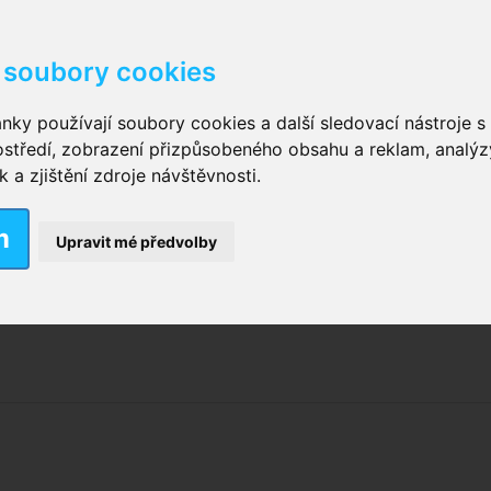
soubory cookies
kové kalhotky zalepovací
,
Inkontinenční kalhotky dámsk
nky používají soubory cookies a další sledovací nástroje s 
ostředí, zobrazení přizpůsobeného obsahu a reklam, analýz
ční vložky pro muže
a zjištění zdroje návštěvnosti.
m
nkontinenční plavky
,
Dámské inkontinenční plavky
,
Dívčí
Upravit mé předvolby
ek
,
Inkontinenční podložky se záložkami
,
Inkontinenční po