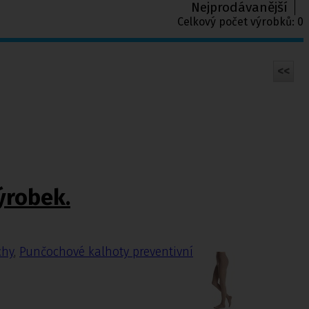
Nejprodávanější
Celkový počet výrobků:
0
<<
ýrobek.
chy
,
Punčochové kalhoty preventivní