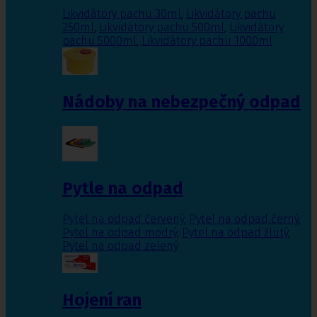
Likvidátory pachu 30ml
,
Likvidátory pachu
250ml
,
Likvidátory pachu 500ml
,
Likvidátory
pachu 5000ml
,
Likvidátory pachu 1000ml
Nádoby na nebezpečný odpad
Pytle na odpad
Pytel na odpad červený
,
Pytel na odpad černý
,
Pytel na odpad modrý
,
Pytel na odpad žlutý
,
Pytel na odpad zelený
Hojení ran