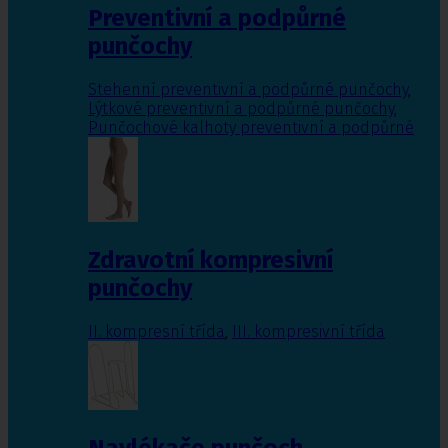
Preventivní a podpůrné
punčochy
Stehenní preventivní a podpůrné punčochy
,
Lýtkové preventivní a podpůrné punčochy
,
Punčochové kalhoty preventivní a podpůrné
Zdravotní kompresivní
punčochy
II. kompresní třída
,
III. kompresivní třída
Navlékače punčoch