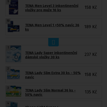
9
TENA Men Level 3 inkontinenční
158
Kč
vložky pro muže 16 ks
10
TENA Men Level 1 +50% navíc 36
189
Kč
ks
1
TENA Lady Super inkontinenční
237
Kč
dámské vložky 30 ks
2
TENA Lady Slim Extra 30 ks - 50%
158
Kč
navíc
3
TENA Lady Slim Normal 36 ks -
135
Kč
50% navíc
4