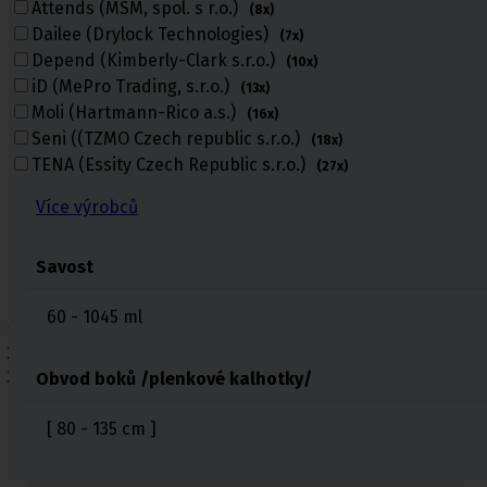
Attends (MSM, spol. s r.o.)
(8x)
Dailee (Drylock Technologies)
(7x)
Depend (Kimberly-Clark s.r.o.)
(10x)
iD (MePro Trading, s.r.o.)
(13x)
Moli (Hartmann-Rico a.s.)
(16x)
Seni ((TZMO Czech republic s.r.o.)
(18x)
TENA (Essity Czech Republic s.r.o.)
(27x)
Více výrobců
Savost
60 - 1045
ml
Úvod
Inkontinenční pomůcky
Inkontinenční vložky
Obvod boků /plenkové kalhotky/
Inkontinenční vložky
[ 80 - 135 cm ]