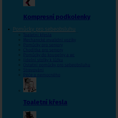
Kompresní podkolenky
Pomůcky pro sebeobsluhu
Toaletní křesla
Mechanické invalidní vozíky
Pomůcky pro seniory
Chodítka pro seniory
Pomůcky do koupelny a wc
Jídelní stolky k lůžku
Ostatní pomůcky pro sebeobsluhu
Stravování
Péče o nemocného
Toaletní křesla