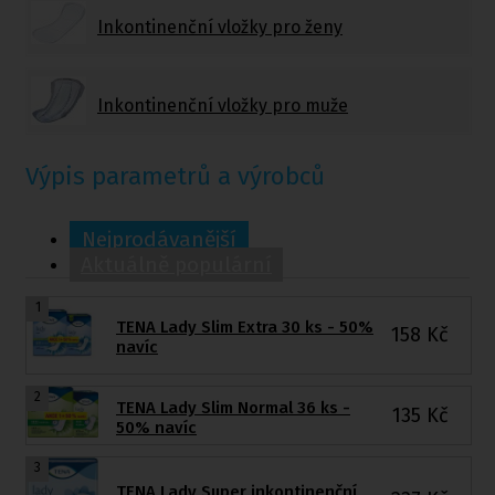
Inkontinenční vložky pro ženy
Inkontinenční vložky pro muže
Výpis parametrů a výrobců
Nejprodávanější
Aktuálně populární
1
TENA Lady Slim Extra 30 ks - 50%
158
Kč
navíc
2
TENA Lady Slim Normal 36 ks -
135
Kč
50% navíc
3
TENA Lady Super inkontinenční