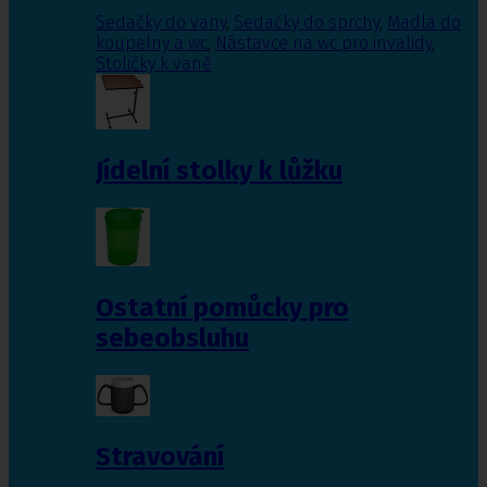
Sedačky do vany
,
Sedačky do sprchy
,
Madla do
koupelny a wc
,
Nástavce na wc pro invalidy
,
Stoličky k vaně
Jídelní stolky k lůžku
Ostatní pomůcky pro
sebeobsluhu
Stravování