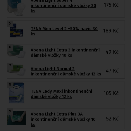
Abena Light Super 4
175
Kč
inkontinenční dámské vložky 30
ks
5
TENA Men Level 2 +50% navíc 30
189
Kč
ks
6
Abena Light Extra 3 inkontinenční
49
Kč
dámské vložky 10 ks
7
Abena Light Normal 2
47
Kč
inkontinenční dámské vložky 12 ks
8
TENA Lady Maxi inkontinenční
105
Kč
dámské vložky 12 ks
9
Abena Light Extra Plus 3A
52
Kč
inkontinenční dámské vložky 10
ks