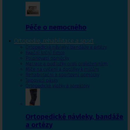
Péče o nemocného
Ortopedie, rehabilitace a sport
Ortopedické návleky, bandáže a ortézy
Fixační krční límce
Polohovací pomůcky
Matrace a podložky proti proleženinám
Míče na cvičení a doplňky k míčům
Rehabilitační a sportovní pomůcky
Tejpovací pásky
Ortopedické vložky a korektory
Ortopedické návleky, bandáže
a ortézy