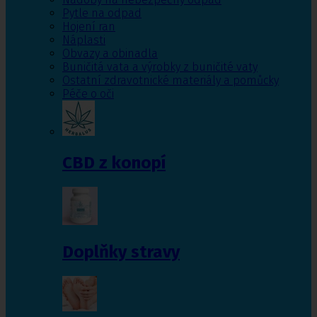
Pytle na odpad
Hojení ran
Náplasti
Obvazy a obinadla
Buničitá vata a výrobky z buničité vaty
Ostatní zdravotnické materiály a pomůcky
Péče o oči
CBD z konopí
Doplňky stravy