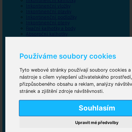
Inkontinenční kalhotky
Inkontinenční vložky
Inkontinenční plavky
Inkontinenční podložky
Inkontinenční pleny
Fixační kalhotky a body
Absorpční kalhotky
Péče o pánevní dno
Bylinky
Používáme soubory cookies
Tyto webové stránky používají soubory cookies a 
Inkontinenční kalhotky
nástroje s cílem vylepšení uživatelského prostředí
přizpůsobeného obsahu a reklam, analýzy návště
Plenkové kalhotky navlékací
,
Plenkové kalhotky
zalepovací
,
Inkontinenční kalhotky dámské
,
stránek a zjištění zdroje návštěvnosti.
Inkontinenční kalhotky pro muže
Souhlasím
Inkontinenční vložky
Upravit mé předvolby