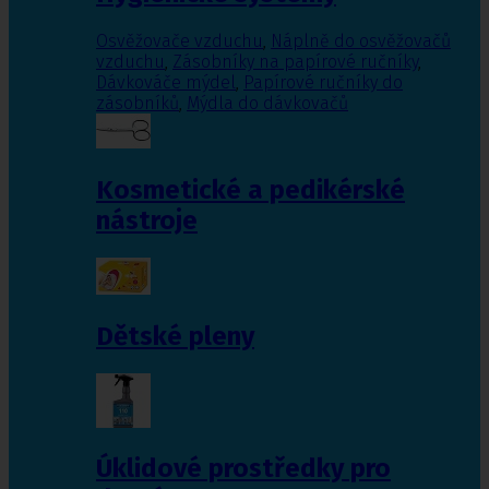
Osvěžovače vzduchu
,
Náplně do osvěžovačů
vzduchu
,
Zásobníky na papírové ručníky
,
Dávkováče mýdel
,
Papírové ručníky do
zásobníků
,
Mýdla do dávkovačů
Kosmetické a pedikérské
nástroje
Dětské pleny
Úklidové prostředky pro