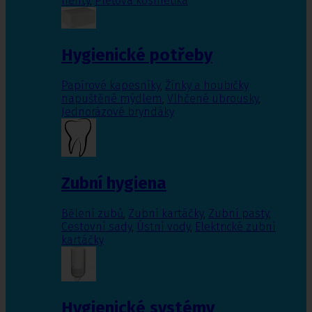
nehty
,
Pleťová kosmetika
Hygienické potřeby
Papírové kapesníky
,
Žínky a houbičky
napuštěné mýdlem
,
Vlhčené ubrousky
,
Jednorázové bryndáky
Zubní hygiena
Bělení zubů
,
Zubní kartáčky
,
Zubní pasty
,
Cestovní sady
,
Ústní vody
,
Elektrické zubní
kartáčky
Hygienické systémy