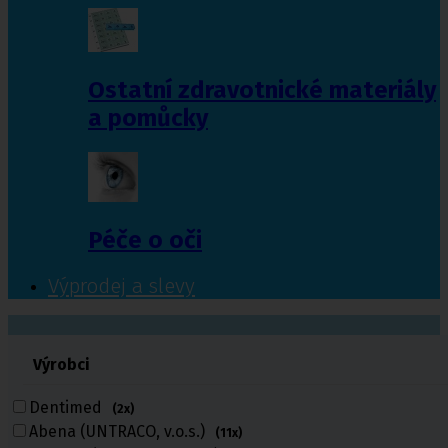
Ostatní zdravotnické materiály
a pomůcky
Péče o oči
Výprodej a slevy
601 372 641
Výrobci
461 616 039
volejte
Dentimed
(2x)
Abena (UNTRACO, v.o.s.)
(11x)