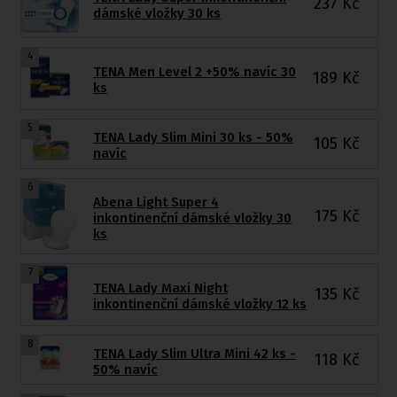
237
Kč
dámské vložky 30 ks
4
TENA Men Level 2 +50% navíc 30
189
Kč
ks
5
TENA Lady Slim Mini 30 ks - 50%
105
Kč
navíc
6
Abena Light Super 4
175
Kč
inkontinenční dámské vložky 30
ks
7
TENA Lady Maxi Night
135
Kč
inkontinenční dámské vložky 12 ks
8
TENA Lady Slim Ultra Mini 42 ks -
118
Kč
50% navíc