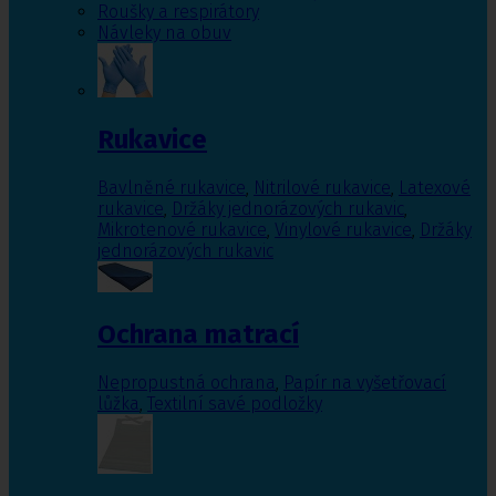
Roušky a respirátory
Návleky na obuv
Rukavice
Bavlněné rukavice
,
Nitrilové rukavice
,
Latexové
rukavice
,
Držáky jednorázových rukavic
,
Mikrotenové rukavice
,
Vinylové rukavice
,
Držáky
jednorázových rukavic
Ochrana matrací
Nepropustná ochrana
,
Papír na vyšetřovací
lůžka
,
Textilní savé podložky