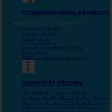
Ortopedické vložky a korektory
Kosmetika a hygiena, Dětské pleny
Kosmetické přípravky
Hygienické potřeby
Zubní hygiena
Hygienické systémy
Kosmetické a pedikérské nástroje
Dětské pleny
Úklidové prostředky pro domácnost
Kosmetické přípravky
Tělová kosmetika
,
Vlasová kosmetika
,
Kosmetické balíčky
,
Dětská kosmetika
,
Přírodní
kosmetika
,
S minerály z Mrtvého moře
,
Péče o
citlivou pokožku
,
Péče o nohy
,
Péče o ruce a