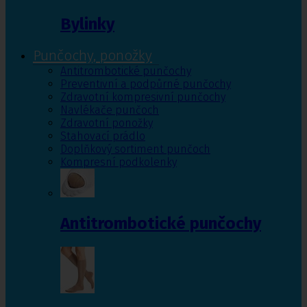
Bylinky
Punčochy, ponožky
Antitrombotické punčochy
Preventivní a podpůrné punčochy
Zdravotní kompresivní punčochy
Navlékače punčoch
Zdravotní ponožky
Stahovací prádlo
Doplňkový sortiment punčoch
Kompresní podkolenky
Antitrombotické punčochy