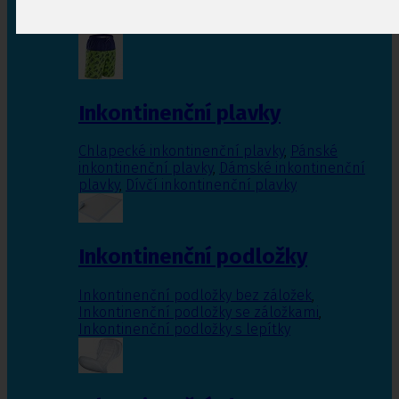
Inkontinenční vložky pro ženy
,
Inkontinenční
vložky pro muže
Inkontinenční plavky
Chlapecké inkontinenční plavky
,
Pánské
inkontinenční plavky
,
Dámské inkontinenční
plavky
,
Dívčí inkontinenční plavky
Inkontinenční podložky
Inkontinenční podložky bez záložek
,
Inkontinenční podložky se záložkami
,
Inkontinenční podložky s lepítky