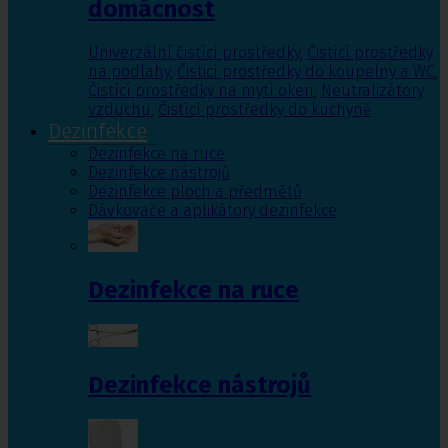
domácnost
Univerzální čistící prostředky
,
Čistící prostředky
na podlahy
,
Čisticí prostředky do koupelny a WC
,
Čistící prostředky na mytí oken
,
Neutralizátory
vzduchu
,
Čistící prostředky do kuchyně
Dezinfekce
Dezinfekce na ruce
Dezinfekce nástrojů
Dezinfekce ploch a předmětů
Dávkovače a aplikátory dezinfekce
Dezinfekce na ruce
Dezinfekce nástrojů