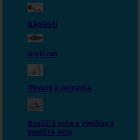
Náplasti
Krytí ran
Obvazy a obinadla
Buničitá vata a výrobky z
buničité vaty