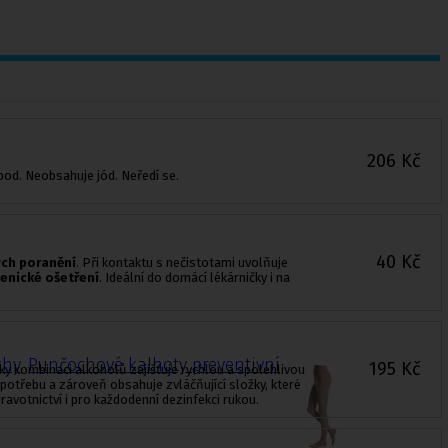
206
Kč
pod. Neobsahuje jód. Neředí se.
40
Kč
ých poranění
. Při kontaktu s nečistotami uvolňuje
ienické ošetření
. Ideální do domácí lékárničky i na
chy
,
Punčochové kalhoty preventivní
195
Kč
íky kombinaci alkoholů zajišťuje rychlou a spolehlivou
potřebu a zároveň obsahuje zvláčňující složky, které
avotnictví i pro každodenní dezinfekci rukou.