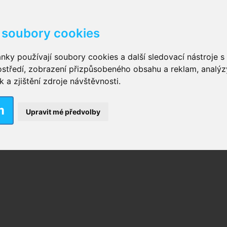
 372 641
soubory cookies
 616 039
kové kalhotky zalepovací
,
Inkontinenční kalhotky dámsk
nky používají soubory cookies a další sledovací nástroje s 
ostředí, zobrazení přizpůsobeného obsahu a reklam, analýz
ční vložky pro muže
a zjištění zdroje návštěvnosti.
m
nkontinenční plavky
,
Dámské inkontinenční plavky
,
Dívčí
Upravit mé předvolby
ek
,
Inkontinenční podložky se záložkami
,
Inkontinenční po