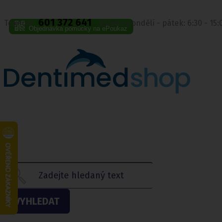
601 372 641
Telefon:
Volejte pondělí - pátek: 6:30 - 15
Objednávka pomůcky na ePoukaz
VYHLEDAT