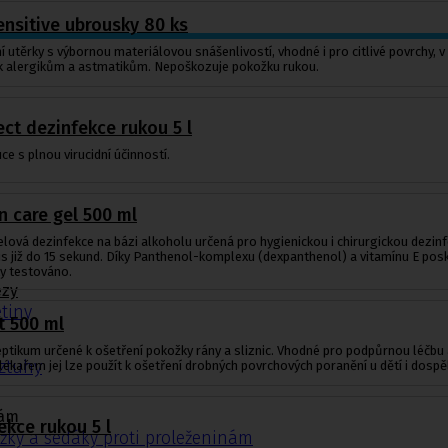
ensitive ubrousky 80 ks
í utěrky s výbornou materiálovou snášenlivostí, vhodné i pro citlivé povrchy, v
 k alergikům a astmatikům. Nepoškozuje pokožku rukou.
ct dezinfekce rukou 5 l
ce s plnou virucidní účinností.
 care gel 500 ml
ová dezinfekce na bázi alkoholu určená pro hygienickou i chirurgickou dezinf
rus již do 15 sekund. Díky Panthenol-komplexu (dexpanthenol) a vitamínu E posky
y testováno.
ézy
tiny
t 500 ml
eptikum určené k ošetření pokožky rány a sliznic. Vhodné pro podpůrnou léčbu a
ýztuhy
lékařem jej lze použít k ošetření drobných povrchových poranění u dětí i dospěl
nám
ekce rukou 5 l
žky a sedáky proti proleženinám