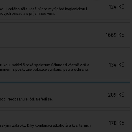
124
Kč
 i celého těla. Ideální pro mytí před hygienickou i
nových přísad a s příjemnou vůní.
1669
Kč
134
Kč
rukou. Nabízí široké spektrum účinnosti včetně virů a
amínem E poskytuje pokožce vynikající péči a ochranu.
209
Kč
pod. Neobsahuje jód. Neředí se.
178
Kč
ařskými zákroky. Díky kombinaci alkoholů a kvartérních