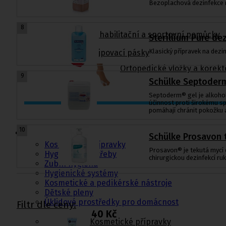
Bezoplachová dezinfekce 
8
Rehabilitační a sportovní pomůcky
Sterillium Pure de
Klasický přípravek na dezin
Tejpovací pásky
Ortopedické vložky a korekt
9
Schülke Septoderm
Septoderm® gel je alkoholo
účinnost proti širokému s
pomáhají chránit pokožku a
Kosmetika a
hygiena, Dětské
10
pleny
Schülke Prosavon 
Kosmetické přípravky
Prosavon® je tekutá mycí 
Hygienické potřeby
chirurgickou dezinfekcí ru
Zubní hygiena
Hygienické systémy
Kosmetické a pedikérské nástroje
Dětské pleny
Úklidové prostředky pro domácnost
Filtr dle ceny:
40 Kč
Kosmetické přípravky