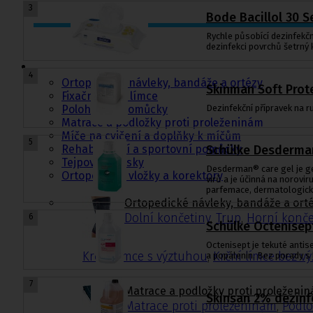
3
Bode Bacillol 30 S
Rychle působící dezinfekčn
Ortopedie,
dezinfekci povrchů šetrný
rehabilitace a
sport
4
Ortopedické návleky, bandáže a ortézy
Skinman Soft Prote
Fixační krční límce
Polohovací pomůcky
Dezinfekční přípravek na ru
Matrace a podložky proti proleženinám
Míče na cvičení a doplňky k míčům
5
Rehabilitační a sportovní pomůcky
Schülke Desderman
Tejpovací pásky
Desderman® care gel je gel
Ortopedické vložky a korektory
virů a je účinná na norovi
parfemace, dermatologick
Ortopedické návleky, bandáže a ort
Dolní končetiny
,
Trup
,
Horní konče
6
Schülke Octenisep
Octenisept je tekuté antis
Krční límce s výztuhou
,
Krční límce bez v
a popálenin. Bez porady s 
7
Matrace a podložky proti proleženi
Skinsan 2% dezinf
Matrace proti proleženinám
,
Podlo