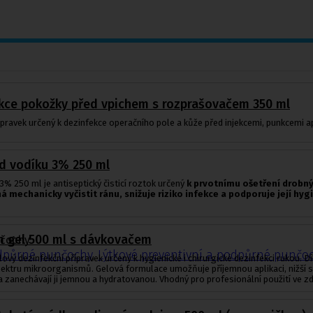
ekce pokožky před vpichem s rozprašovačem 350 ml
pravek určený k dezinfekce operačního pole a kůže před injekcemi, punkcemi a
d vodíku 3% 250 ml
3% 250 ml je antiseptický čisticí roztok určený
k prvotnímu ošetření drobn
 mechanicky vyčistit ránu,
snižuje riziko infekce a podporuje její hyg
m gel 500 ml s dávkovačem
nčochy
odpůrné punčochy
,
Lýtkové preventivní a podpůrné punčo
vý dezinfekční přípravek určený k hygienické i chirurgické dezinfekci rukou. D
pektru mikroorganismů. Gelová formulace umožňuje příjemnou aplikaci, nižší s
 zanechávají ji jemnou a hydratovanou. Vhodný pro profesionální použití ve zdr