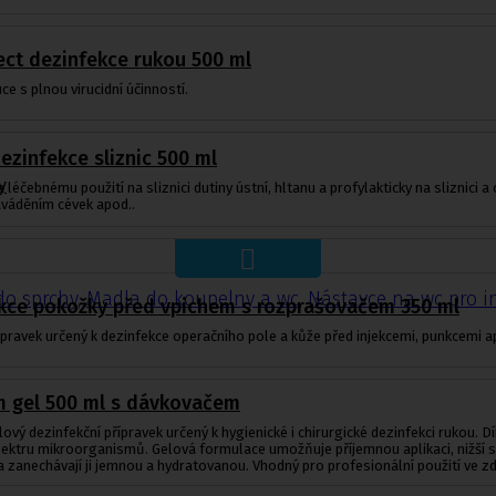
ect dezinfekce rukou 500 ml
ce s plnou virucidní účinností.
ezinfekce sliznic 500 ml
y
léčebnému použití na sliznici dutiny ústní, hltanu a profylakticky na sliznici a
aváděním cévek apod..
do sprchy
,
Madla do koupelny a wc
,
Nástavce na wc pro i
ekce pokožky před vpichem s rozprašovačem 350 ml
pravek určený k dezinfekce operačního pole a kůže před injekcemi, punkcemi a
m gel 500 ml s dávkovačem
vý dezinfekční přípravek určený k hygienické i chirurgické dezinfekci rukou. D
pektru mikroorganismů. Gelová formulace umožňuje příjemnou aplikaci, nižší s
 zanechávají ji jemnou a hydratovanou. Vhodný pro profesionální použití ve zdr