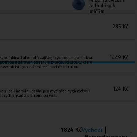
a doplňky k
míčům
285
Kč
1449
Kč
íky kombinaci alkoholů zajišťuje rychlou a spolehlivou
potřebu a zároveň obsahuje zvláčňující složky, které
avotnictví i pro každodenní dezinfekci rukou.
124
Kč
 i celého těla. Ideální pro mytí před hygienickou i
nových přísad a s příjemnou vůní.
1824 Kč
Výchozí