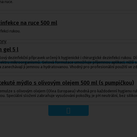
na ruce.
zinfekce na ruce 500 ml
fekci rukou.
ory
 gel 5 l
vý dezinfekční přípravek určený k hygienické i chirurgické dezinfekci rukou. D
pektru mikroorganismů. Gelová formulace umožňuje příjemnou aplikaci, nižší s
 zanechávají ji jemnou a hydratovanou. Vhodný pro profesionální použití ve zdr
tekuté mýdlo s olivovým olejem 500 ml (s pumpičkou)
emulze s olivovým olejem (Olea Europaea) vhodná pro každodenní hygienu rukou
kou. Speciální složení zabraňuje vysušování pokožky, je pH neutrální, bez siliko