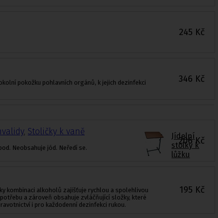
245
Kč
346
Kč
 okolní pokožku pohlavních orgánů, k jejich dezinfekci
nvalidy
,
Stoličky k vaně
Jídelní
206
Kč
stolky k
pod. Neobsahuje jód. Neředí se.
lůžku
195
Kč
íky kombinaci alkoholů zajišťuje rychlou a spolehlivou
potřebu a zároveň obsahuje zvláčňující složky, které
avotnictví i pro každodenní dezinfekci rukou.