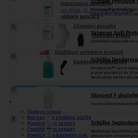
Schülke Prosavon 
Zdravotní kompresivní punčochy
II. kompresní třída
,
III. kompresivní třída
Prosavon® je tekutá mycí 
chirurgickou dezinfekcí ru
Navlékače punčoch
Zdravotní ponožky
5
Skinman Soft Prote
Stahovací prádlo
Dezinfekční přípravek na ru
Doplňkový sortiment punčoch
6
Schülke Desderman
Kompresní podkolenky
Desderman® Care je tekutá 
je plně virucidní již do 3
Neobsahuje barviva ani pa
7
Skinsept F dezinf
Pomůcky pro
sebeobsluhu
Vysoce účinný bezbarvý pří
Toaletní křesla
Mechanické invalidní vozíky
8
Schülke Septoderm
Pomůcky pro seniory
Chodítka pro seniory
Alkoholový dezinfekční pří
Pomůcky do koupelny a wc
amoniových sloučenin posk