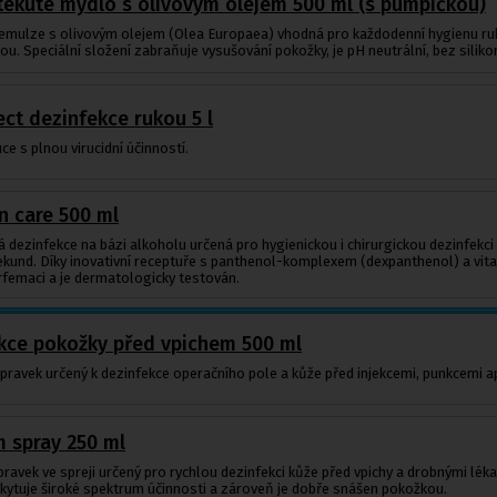
tekuté mýdlo s olivovým olejem 500 ml (s pumpičkou)
emulze s olivovým olejem (Olea Europaea) vhodná pro každodenní hygienu rukou
kou. Speciální složení zabraňuje vysušování pokožky, je pH neutrální, bez siliko
ct dezinfekce rukou 5 l
ce s plnou virucidní účinností.
 care 500 ml
dezinfekce na bázi alkoholu určená pro hygienickou i chirurgickou dezinfekci 
0 sekund. Díky inovativní receptuře s panthenol-komplexem (dexpanthenol) a vit
rfemaci a je dermatologicky testován.
ekce pokožky před vpichem 500 ml
pravek určený k dezinfekce operačního pole a kůže před injekcemi, punkcemi a
 spray 250 ml
pravek ve spreji určený pro rychlou dezinfekci kůže před vpichy a drobnými lék
ytuje široké spektrum účinnosti a zároveň je dobře snášen pokožkou.