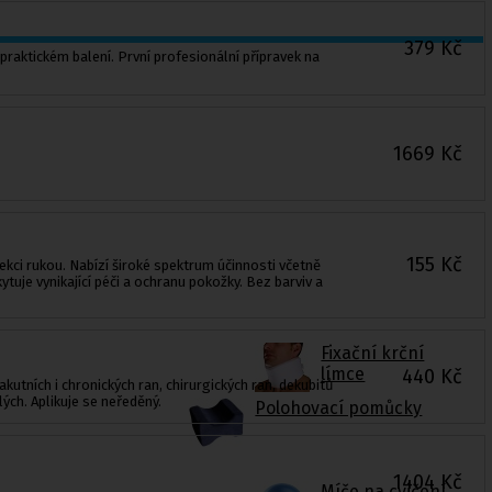
379
Kč
 praktickém balení. První profesionální přípravek na
1669
Kč
155
Kč
ekci rukou. Nabízí široké spektrum účinnosti včetně
tuje vynikající péči a ochranu pokožky. Bez barviv a
Fixační krční
límce
440
Kč
kutních i chronických ran, chirurgických ran, dekubitů
ých. Aplikuje se neředěný.
Polohovací pomůcky
1404
Kč
Míče na cvičení