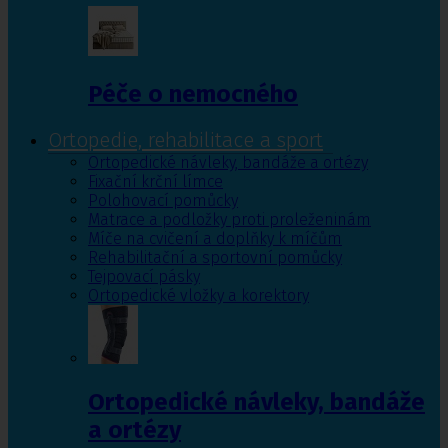
Péče o nemocného
Ortopedie, rehabilitace a sport
Ortopedické návleky, bandáže a ortézy
Fixační krční límce
Polohovací pomůcky
Matrace a podložky proti proleženinám
Míče na cvičení a doplňky k míčům
Rehabilitační a sportovní pomůcky
Tejpovací pásky
Ortopedické vložky a korektory
Ortopedické návleky, bandáže
a ortézy