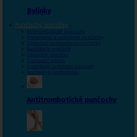
Bylinky
Punčochy, ponožky
Antitrombotické punčochy
Preventivní a podpůrné punčochy
Zdravotní kompresivní punčochy
Navlékače punčoch
Zdravotní ponožky
Stahovací prádlo
Doplňkový sortiment punčoch
Kompresní podkolenky
Antitrombotické punčochy