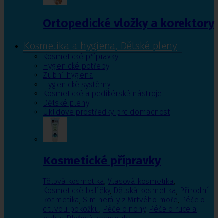
Ortopedické vložky a korektory
Kosmetika a hygiena, Dětské pleny
Kosmetické přípravky
Hygienické potřeby
Zubní hygiena
Hygienické systémy
Kosmetické a pedikérské nástroje
Dětské pleny
Úklidové prostředky pro domácnost
Kosmetické přípravky
Tělová kosmetika
,
Vlasová kosmetika
,
Kosmetické balíčky
,
Dětská kosmetika
,
Přírodní
kosmetika
,
S minerály z Mrtvého moře
,
Péče o
citlivou pokožku
,
Péče o nohy
,
Péče o ruce a