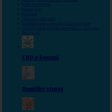
Pytle na odpad
Hojení ran
Náplasti
Obvazy a obinadla
Buničitá vata a výrobky z buničité vaty
Ostatní zdravotnické materiály a pomůcky
Péče o oči
CBD z konopí
Doplňky stravy