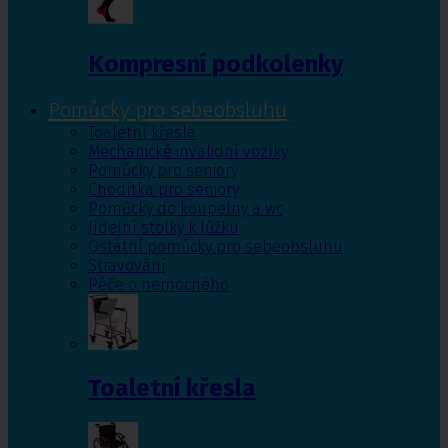
Kompresní podkolenky
Pomůcky pro sebeobsluhu
Toaletní křesla
Mechanické invalidní vozíky
Pomůcky pro seniory
Chodítka pro seniory
Pomůcky do koupelny a wc
Jídelní stolky k lůžku
Ostatní pomůcky pro sebeobsluhu
Stravování
Péče o nemocného
Toaletní křesla