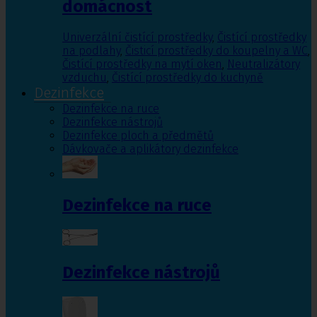
domácnost
Univerzální čistící prostředky
,
Čistící prostředky
na podlahy
,
Čisticí prostředky do koupelny a WC
,
Čistící prostředky na mytí oken
,
Neutralizátory
vzduchu
,
Čistící prostředky do kuchyně
Dezinfekce
Dezinfekce na ruce
Dezinfekce nástrojů
Dezinfekce ploch a předmětů
Dávkovače a aplikátory dezinfekce
Dezinfekce na ruce
Dezinfekce nástrojů