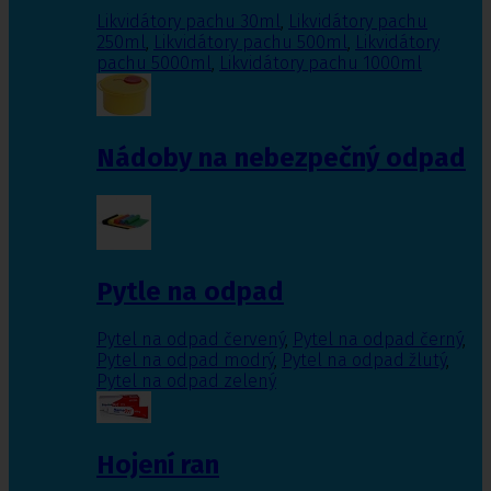
Likvidátory pachu 30ml
,
Likvidátory pachu
250ml
,
Likvidátory pachu 500ml
,
Likvidátory
pachu 5000ml
,
Likvidátory pachu 1000ml
Nádoby na nebezpečný odpad
Pytle na odpad
Pytel na odpad červený
,
Pytel na odpad černý
,
Pytel na odpad modrý
,
Pytel na odpad žlutý
,
Pytel na odpad zelený
Hojení ran