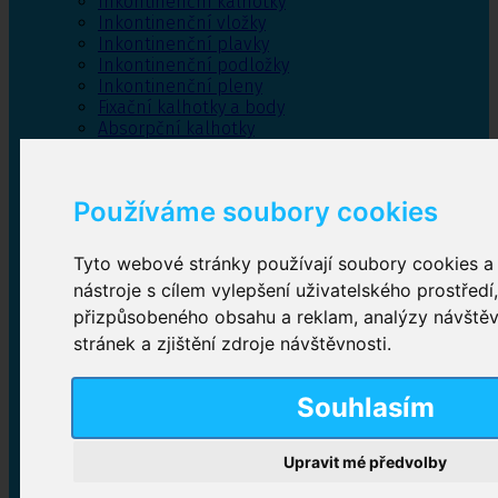
Inkontinenční kalhotky
Inkontinenční vložky
Inkontinenční plavky
Inkontinenční podložky
Inkontinenční pleny
Fixační kalhotky a body
Absorpční kalhotky
Péče o pánevní dno
Bylinky
Používáme soubory cookies
Tyto webové stránky používají soubory cookies a 
Inkontinenční kalhotky
nástroje s cílem vylepšení uživatelského prostředí
přizpůsobeného obsahu a reklam, analýzy návště
Plenkové kalhotky navlékací
,
Plenkové kalhotky
zalepovací
,
Inkontinenční kalhotky dámské
,
stránek a zjištění zdroje návštěvnosti.
Inkontinenční kalhotky pro muže
Souhlasím
Inkontinenční vložky
Upravit mé předvolby