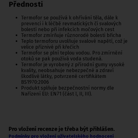
Přednosti
Termofor se používá k ohřívání těla, dále k
prevenci i k léčbě revmatických či svalových
bolestí nebo při infekcích močových cest
Termofor zmírňuje různorodé bolesti břicha
Teplo termoforu uvolňuje svalové napětí, což je
velice příznivé při křečích
Termofor se plní teplou vodou. Pro zmírnění
otoků se pak používá voda studená.
Termofor je vyrobený z přírodní gumy vysoké
kvality, neobsahuje nebezpečné a zdraví
škodlivé látky, potvrzené certifikátem
BS1970:2006
Produkt splňuje bezpečnostní normy dle
Nařízení EU: EN71 (část I, II, III).
Pro vložení recenze je třeba být přihlášen.
Podmínky pro vložení uživatelského hodnocení