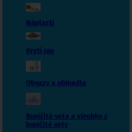
Náplasti
Krytí ran
Obvazy a obinadla
Buničitá vata a výrobky z
buničité vaty