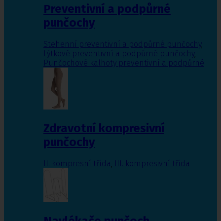
Preventivní a podpůrné
punčochy
Stehenní preventivní a podpůrné punčochy
,
Lýtkové preventivní a podpůrné punčochy
,
Punčochové kalhoty preventivní a podpůrné
Zdravotní kompresivní
punčochy
II. kompresní třída
,
III. kompresivní třída
Navlékače punčoch