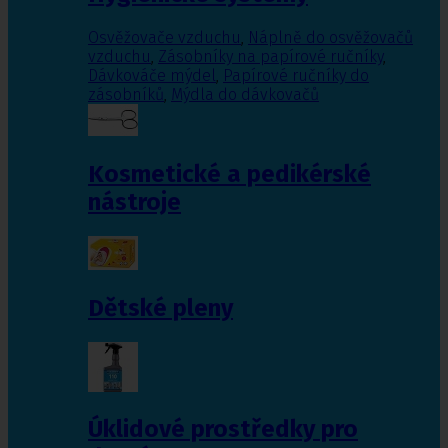
Osvěžovače vzduchu
,
Náplně do osvěžovačů
vzduchu
,
Zásobníky na papírové ručníky
,
Dávkováče mýdel
,
Papírové ručníky do
zásobníků
,
Mýdla do dávkovačů
Kosmetické a pedikérské
nástroje
Dětské pleny
Úklidové prostředky pro