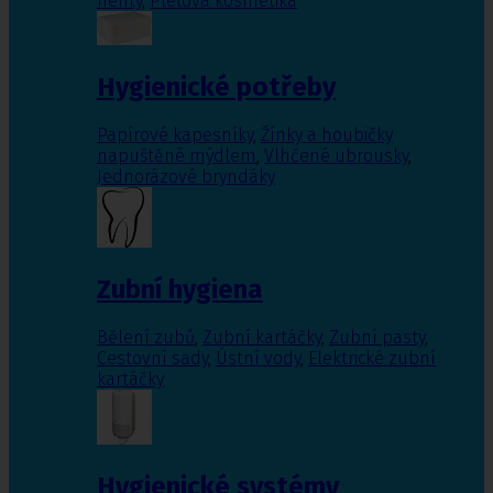
nehty
,
Pleťová kosmetika
Hygienické potřeby
Papírové kapesníky
,
Žínky a houbičky
napuštěné mýdlem
,
Vlhčené ubrousky
,
Jednorázové bryndáky
Zubní hygiena
Bělení zubů
,
Zubní kartáčky
,
Zubní pasty
,
Cestovní sady
,
Ústní vody
,
Elektrické zubní
kartáčky
Hygienické systémy