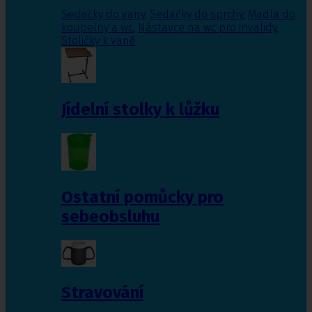
Sedačky do vany
,
Sedačky do sprchy
,
Madla do
koupelny a wc
,
Nástavce na wc pro invalidy
,
Stoličky k vaně
Jídelní stolky k lůžku
Ostatní pomůcky pro
sebeobsluhu
Stravování