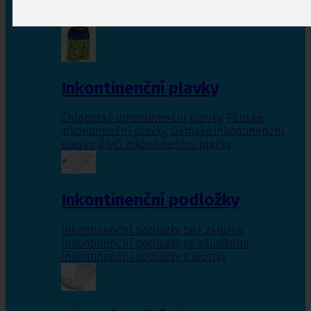
Inkontinenční vložky pro ženy
,
Inkontinenční
vložky pro muže
Inkontinenční plavky
Chlapecké inkontinenční plavky
,
Pánské
inkontinenční plavky
,
Dámské inkontinenční
plavky
,
Dívčí inkontinenční plavky
Inkontinenční podložky
Inkontinenční podložky bez záložek
,
Inkontinenční podložky se záložkami
,
Inkontinenční podložky s lepítky