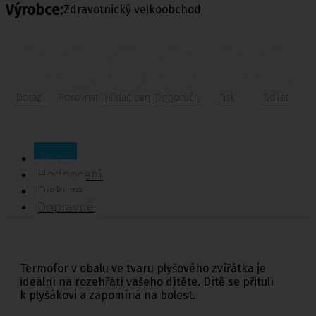
Výrobce:
Zdravotnický velkoobchod
Dotaz
Porovnat
Hlídač cen
Doporučit
Tisk
Sdílet
Popis
Hodnocení
Diskuze
Dopravné
Termofor v obalu ve tvaru plyšového zvířátka je
ideální na rozehřátí vašeho dítěte. Dítě se přitulí
k plyšákovi a zapomíná na bolest.