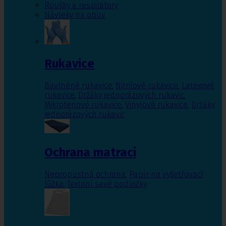
Roušky a respirátory
Návleky na obuv
Rukavice
Bavlněné rukavice
,
Nitrilové rukavice
,
Latexové
rukavice
,
Držáky jednorázových rukavic
,
Mikrotenové rukavice
,
Vinylové rukavice
,
Držáky
jednorázových rukavic
Ochrana matrací
Nepropustná ochrana
,
Papír na vyšetřovací
lůžka
,
Textilní savé podložky