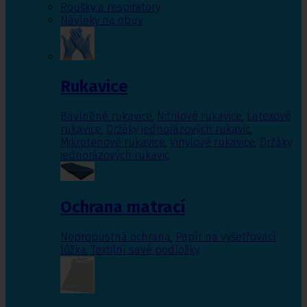
Roušky a respirátory
Návleky na obuv
Rukavice
Bavlněné rukavice
,
Nitrilové rukavice
,
Latexové
rukavice
,
Držáky jednorázových rukavic
,
Mikrotenové rukavice
,
Vinylové rukavice
,
Držáky
jednorázových rukavic
Ochrana matrací
Nepropustná ochrana
,
Papír na vyšetřovací
lůžka
,
Textilní savé podložky