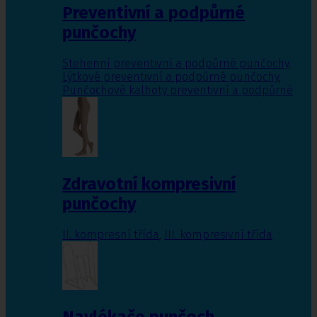
Preventivní a podpůrné
punčochy
Stehenní preventivní a podpůrné punčochy
,
Lýtkové preventivní a podpůrné punčochy
,
Punčochové kalhoty preventivní a podpůrné
Zdravotní kompresivní
punčochy
II. kompresní třída
,
III. kompresivní třída
Navlékače punčoch