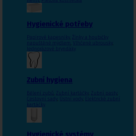
nehty
,
Pleťová kosmetika
Hygienické potřeby
Papírové kapesníky
,
Žínky a houbičky
napuštěné mýdlem
,
Vlhčené ubrousky
,
Jednorázové bryndáky
Zubní hygiena
Bělení zubů
,
Zubní kartáčky
,
Zubní pasty
,
Cestovní sady
,
Ústní vody
,
Elektrické zubní
kartáčky
Hygienické systémy