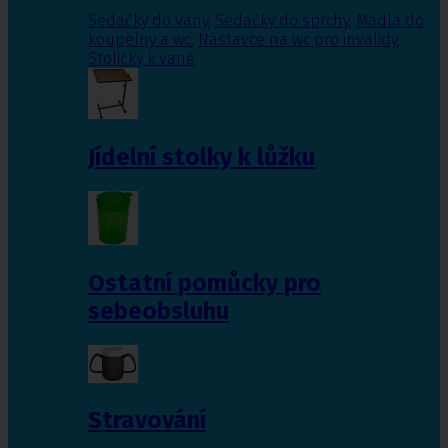
Sedačky do vany
,
Sedačky do sprchy
,
Madla do
koupelny a wc
,
Nástavce na wc pro invalidy
,
Stoličky k vaně
Jídelní stolky k lůžku
Ostatní pomůcky pro
sebeobsluhu
Stravování