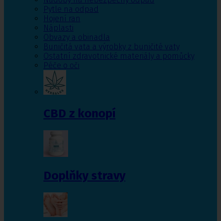
Pytle na odpad
Hojení ran
Náplasti
Obvazy a obinadla
Buničitá vata a výrobky z buničité vaty
Ostatní zdravotnické materiály a pomůcky
Péče o oči
CBD z konopí
Doplňky stravy