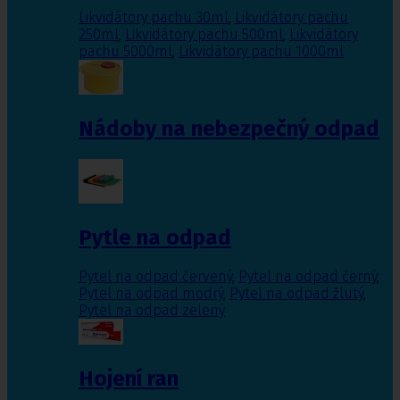
Likvidátory pachu 30ml
,
Likvidátory pachu
250ml
,
Likvidátory pachu 500ml
,
Likvidátory
pachu 5000ml
,
Likvidátory pachu 1000ml
Nádoby na nebezpečný odpad
Pytle na odpad
Pytel na odpad červený
,
Pytel na odpad černý
,
Pytel na odpad modrý
,
Pytel na odpad žlutý
,
Pytel na odpad zelený
Hojení ran