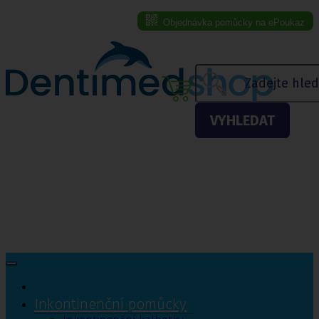
Objednávka pomůcky na ePoukaz
Menu eshopu
VYHLEDAT
Inkontinenční pomůcky