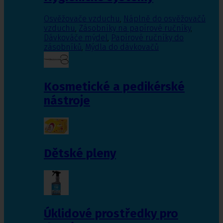
Osvěžovače vzduchu
,
Náplně do osvěžovačů
vzduchu
,
Zásobníky na papírové ručníky
,
Dávkováče mýdel
,
Papírové ručníky do
zásobníků
,
Mýdla do dávkovačů
Kosmetické a pedikérské
nástroje
Dětské pleny
Úklidové prostředky pro