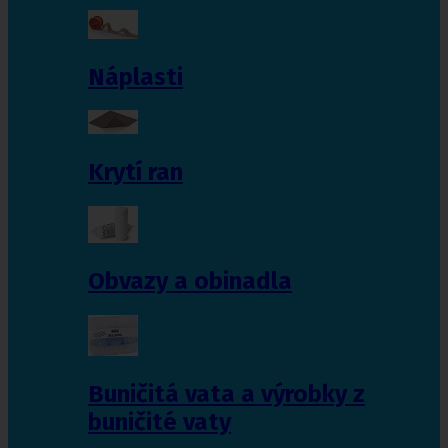
Náplasti
Krytí ran
Obvazy a obinadla
Buničitá vata a výrobky z
buničité vaty