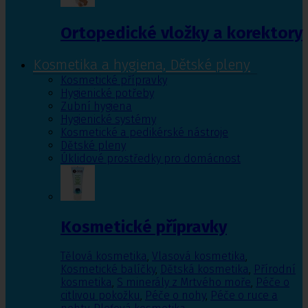
Ortopedické vložky a korektory
Kosmetika a hygiena, Dětské pleny
Kosmetické přípravky
Hygienické potřeby
Zubní hygiena
Hygienické systémy
Kosmetické a pedikérské nástroje
Dětské pleny
Úklidové prostředky pro domácnost
Kosmetické přípravky
Tělová kosmetika
,
Vlasová kosmetika
,
Kosmetické balíčky
,
Dětská kosmetika
,
Přírodní
kosmetika
,
S minerály z Mrtvého moře
,
Péče o
citlivou pokožku
,
Péče o nohy
,
Péče o ruce a