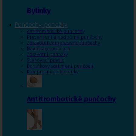
Bylinky
Punčochy, ponožky
Antitrombotické punčochy
Preventivní a podpůrné punčochy
Zdravotní kompresivní punčochy
Navlékače punčoch
Zdravotní ponožky
Stahovací prádlo
Doplňkový sortiment punčoch
Kompresní podkolenky
Antitrombotické punčochy