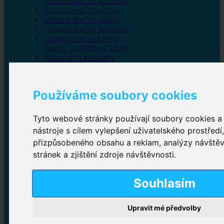
Inkontinenční kalhotky
Inkontinenční vložky
Inkontinenční plavky
Inkontinenční podložky
Inkontinenční pleny
Fixační kalhotky a body
Absorpční kalhotky
Péče o pánevní dno
Bylinky
Používáme soubory cookies
Tyto webové stránky používají soubory cookies a 
Inkontinenční kalhotky
nástroje s cílem vylepšení uživatelského prostředí
přizpůsobeného obsahu a reklam, analýzy návště
Plenkové kalhotky navlékací
,
Plenkové kalhotky
zalepovací
,
Inkontinenční kalhotky dámské
,
stránek a zjištění zdroje návštěvnosti.
Inkontinenční kalhotky pro muže
Souhlasím
Inkontinenční vložky
Upravit mé předvolby