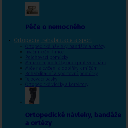
Péče o nemocného
Ortopedie, rehabilitace a sport
Ortopedické návleky, bandáže a ortézy
Fixační krční límce
Polohovací pomůcky
Matrace a podložky proti proleženinám
Míče na cvičení a doplňky k míčům
Rehabilitační a sportovní pomůcky
Tejpovací pásky
Ortopedické vložky a korektory
Ortopedické návleky, bandáže
a ortézy