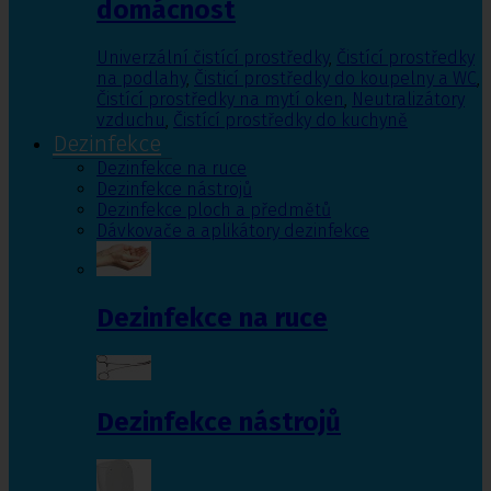
domácnost
Univerzální čistící prostředky
,
Čistící prostředky
na podlahy
,
Čisticí prostředky do koupelny a WC
,
Čistící prostředky na mytí oken
,
Neutralizátory
vzduchu
,
Čistící prostředky do kuchyně
Dezinfekce
Dezinfekce na ruce
Dezinfekce nástrojů
Dezinfekce ploch a předmětů
Dávkovače a aplikátory dezinfekce
Dezinfekce na ruce
Dezinfekce nástrojů