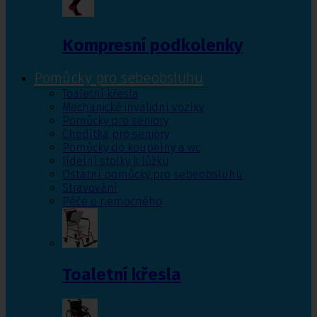
Kompresní podkolenky
Pomůcky pro sebeobsluhu
Toaletní křesla
Mechanické invalidní vozíky
Pomůcky pro seniory
Chodítka pro seniory
Pomůcky do koupelny a wc
Jídelní stolky k lůžku
Ostatní pomůcky pro sebeobsluhu
Stravování
Péče o nemocného
Toaletní křesla