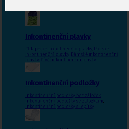
Inkontinenční vložky pro ženy
,
Inkontinenční
vložky pro muže
Inkontinenční plavky
Chlapecké inkontinenční plavky
,
Pánské
inkontinenční plavky
,
Dámské inkontinenční
plavky
,
Dívčí inkontinenční plavky
Inkontinenční podložky
Inkontinenční podložky bez záložek
,
Inkontinenční podložky se záložkami
,
Inkontinenční podložky s lepítky