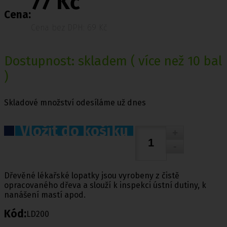
77 Kč
Cena:
Cena bez DPH: 69 Kč
Dostupnost:
skladem
( více než 10 bal
)
Skladové množství odesíláme už dnes
Vložit do košíku
Dřevěné lékařské lopatky jsou vyrobeny z čistě
opracovaného dřeva a slouží k inspekci ústní dutiny, k
nanášení mastí apod.
Kód:
LD200