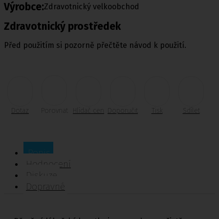
Výrobce:
Zdravotnický velkoobchod
Zdravotnický prostředek
Před použitím si pozorně přečtěte návod k použití.
Dotaz
Porovnat
Hlídač cen
Doporučit
Tisk
Sdílet
Popis
Hodnocení
Diskuze
Dopravné