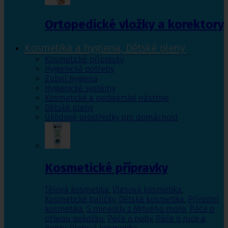
Ortopedické vložky a korektory
Kosmetika a hygiena, Dětské pleny
Kosmetické přípravky
Hygienické potřeby
Zubní hygiena
Hygienické systémy
Kosmetické a pedikérské nástroje
Dětské pleny
Úklidové prostředky pro domácnost
Kosmetické přípravky
Tělová kosmetika
,
Vlasová kosmetika
,
Kosmetické balíčky
,
Dětská kosmetika
,
Přírodní
kosmetika
,
S minerály z Mrtvého moře
,
Péče o
citlivou pokožku
,
Péče o nohy
,
Péče o ruce a