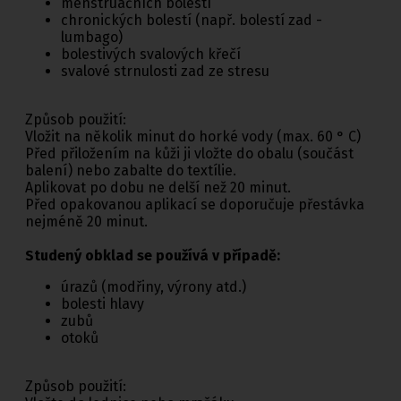
menstruačních bolestí
chronických bolestí (např. bolestí zad -
lumbago)
bolestivých svalových křečí
svalové strnulosti zad ze stresu
Způsob použití:
Vložit na několik minut do horké vody (max. 60 ° C)
Před přiložením na kůži ji vložte do obalu (součást
balení) nebo zabalte do textílie.
Aplikovat po dobu ne delší než 20 minut.
Před opakovanou aplikací se doporučuje přestávka
nejméně 20 minut.
Studený obklad se používá v případě:
úrazů (modřiny, výrony atd.)
bolesti hlavy
zubů
otoků
Způsob použití: