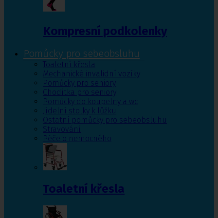
Kompresní podkolenky
Pomůcky pro sebeobsluhu
Toaletní křesla
Mechanické invalidní vozíky
Pomůcky pro seniory
Chodítka pro seniory
Pomůcky do koupelny a wc
Jídelní stolky k lůžku
Ostatní pomůcky pro sebeobsluhu
Stravování
Péče o nemocného
Toaletní křesla