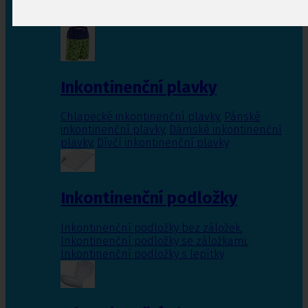
Inkontinenční vložky pro ženy
,
Inkontinenční
vložky pro muže
Inkontinenční plavky
Chlapecké inkontinenční plavky
,
Pánské
inkontinenční plavky
,
Dámské inkontinenční
plavky
,
Dívčí inkontinenční plavky
Inkontinenční podložky
Inkontinenční podložky bez záložek
,
Inkontinenční podložky se záložkami
,
Inkontinenční podložky s lepítky