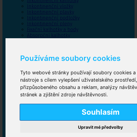
Inkontinenční kalhotky
Inkontinenční vložky
Inkontinenční plavky
Inkontinenční podložky
Inkontinenční pleny
Fixační kalhotky a body
Absorpční kalhotky
Péče o pánevní dno
Bylinky
Používáme soubory cookies
Tyto webové stránky používají soubory cookies a 
Inkontinenční kalhotky
nástroje s cílem vylepšení uživatelského prostředí
přizpůsobeného obsahu a reklam, analýzy návště
Plenkové kalhotky navlékací
,
Plenkové kalhotky
zalepovací
,
Inkontinenční kalhotky dámské
,
stránek a zjištění zdroje návštěvnosti.
Inkontinenční kalhotky pro muže
Souhlasím
Inkontinenční vložky
Upravit mé předvolby