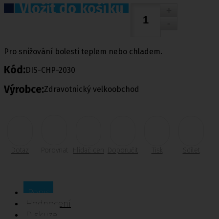
Vložit do košíku
Pro snižování bolesti teplem nebo chladem.
Kód:
DIS-CHP-2030
Výrobce:
Zdravotnický velkoobchod
Dotaz
Porovnat
Hlídač cen
Doporučit
Tisk
Sdílet
Popis
Hodnocení
Diskuze