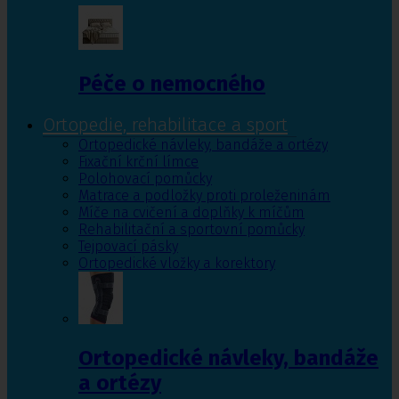
Péče o nemocného
Ortopedie, rehabilitace a sport
Ortopedické návleky, bandáže a ortézy
Fixační krční límce
Polohovací pomůcky
Matrace a podložky proti proleženinám
Míče na cvičení a doplňky k míčům
Rehabilitační a sportovní pomůcky
Tejpovací pásky
Ortopedické vložky a korektory
Ortopedické návleky, bandáže
a ortézy