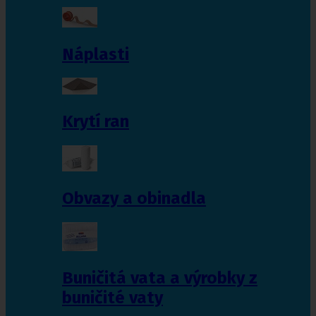
Náplasti
Krytí ran
Obvazy a obinadla
Buničitá vata a výrobky z
buničité vaty