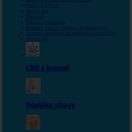
Pytle na odpad
Hojení ran
Náplasti
Obvazy a obinadla
Buničitá vata a výrobky z buničité vaty
Ostatní zdravotnické materiály a pomůcky
Péče o oči
CBD z konopí
Doplňky stravy