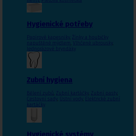
nehty
,
Pleťová kosmetika
Hygienické potřeby
Papírové kapesníky
,
Žínky a houbičky
napuštěné mýdlem
,
Vlhčené ubrousky
,
Jednorázové bryndáky
Zubní hygiena
Bělení zubů
,
Zubní kartáčky
,
Zubní pasty
,
Cestovní sady
,
Ústní vody
,
Elektrické zubní
kartáčky
Hygienické systémy