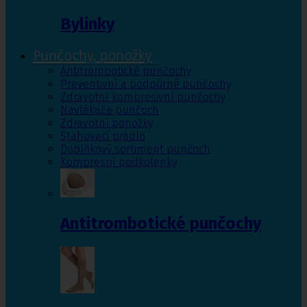
Bylinky
Punčochy, ponožky
Antitrombotické punčochy
Preventivní a podpůrné punčochy
Zdravotní kompresivní punčochy
Navlékače punčoch
Zdravotní ponožky
Stahovací prádlo
Doplňkový sortiment punčoch
Kompresní podkolenky
Antitrombotické punčochy