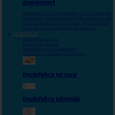
domácnost
Univerzální čistící prostředky
,
Čistící prostředky
na podlahy
,
Čisticí prostředky do koupelny a WC
,
Čistící prostředky na mytí oken
,
Neutralizátory
vzduchu
,
Čistící prostředky do kuchyně
Dezinfekce
Dezinfekce na ruce
Dezinfekce nástrojů
Dezinfekce ploch a předmětů
Dávkovače a aplikátory dezinfekce
Dezinfekce na ruce
Dezinfekce nástrojů