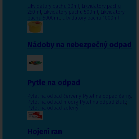
Likvidátory pachu 30ml
,
Likvidátory pachu
250ml
,
Likvidátory pachu 500ml
,
Likvidátory
pachu 5000ml
,
Likvidátory pachu 1000ml
Nádoby na nebezpečný odpad
Pytle na odpad
Pytel na odpad červený
,
Pytel na odpad černý
,
Pytel na odpad modrý
,
Pytel na odpad žlutý
,
Pytel na odpad zelený
Hojení ran