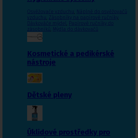
Osvěžovače vzduchu
,
Náplně do osvěžovačů
vzduchu
,
Zásobníky na papírové ručníky
,
Dávkováče mýdel
,
Papírové ručníky do
zásobníků
,
Mýdla do dávkovačů
Kosmetické a pedikérské
nástroje
Dětské pleny
Úklidové prostředky pro