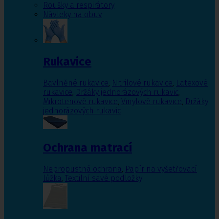
Roušky a respirátory
Návleky na obuv
Rukavice
Bavlněné rukavice
,
Nitrilové rukavice
,
Latexové
rukavice
,
Držáky jednorázových rukavic
,
Mikrotenové rukavice
,
Vinylové rukavice
,
Držáky
jednorázových rukavic
Ochrana matrací
Nepropustná ochrana
,
Papír na vyšetřovací
lůžka
,
Textilní savé podložky