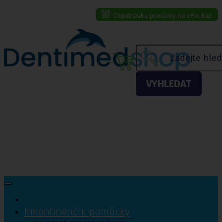
Objednávka pomůcky na ePoukaz
Menu eshopu
VYHLEDAT
Inkontinenční pomůcky