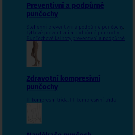
Preventivní a podpůrné
punčochy
Stehenní preventivní a podpůrné punčochy
,
Lýtkové preventivní a podpůrné punčochy
,
Punčochové kalhoty preventivní a podpůrné
Zdravotní kompresivní
punčochy
II. kompresní třída
,
III. kompresivní třída
Navlékače punčoch