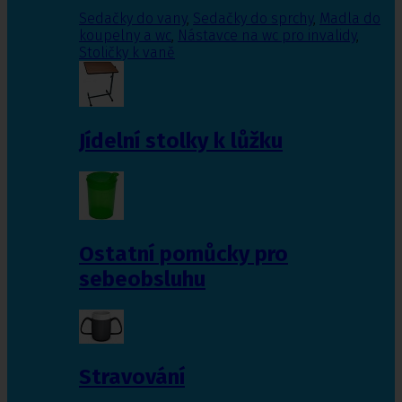
Sedačky do vany
,
Sedačky do sprchy
,
Madla do
koupelny a wc
,
Nástavce na wc pro invalidy
,
Stoličky k vaně
Jídelní stolky k lůžku
Ostatní pomůcky pro
sebeobsluhu
Stravování