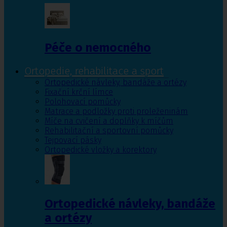
Péče o nemocného
Ortopedie, rehabilitace a sport
Ortopedické návleky, bandáže a ortézy
Fixační krční límce
Polohovací pomůcky
Matrace a podložky proti proleženinám
Míče na cvičení a doplňky k míčům
Rehabilitační a sportovní pomůcky
Tejpovací pásky
Ortopedické vložky a korektory
Ortopedické návleky, bandáže
a ortézy