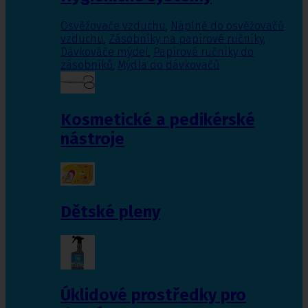
Osvěžovače vzduchu
,
Náplně do osvěžovačů
vzduchu
,
Zásobníky na papírové ručníky
,
Dávkováče mýdel
,
Papírové ručníky do
zásobníků
,
Mýdla do dávkovačů
Kosmetické a pedikérské
nástroje
Dětské pleny
Úklidové prostředky pro