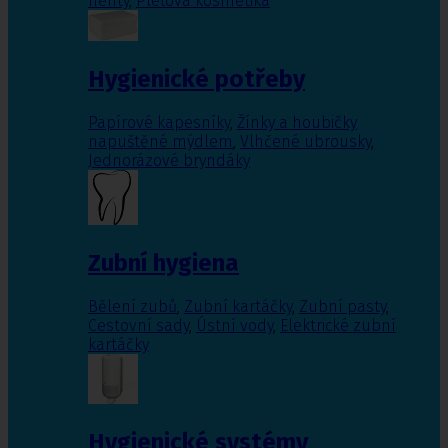
nehty
,
Pleťová kosmetika
Hygienické potřeby
Papírové kapesníky
,
Žínky a houbičky
napuštěné mýdlem
,
Vlhčené ubrousky
,
Jednorázové bryndáky
Zubní hygiena
Bělení zubů
,
Zubní kartáčky
,
Zubní pasty
,
Cestovní sady
,
Ústní vody
,
Elektrické zubní
kartáčky
Hygienické systémy