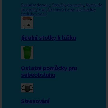
Sedačky do vany
,
Sedačky do sprchy
,
Madla do
koupelny a wc
,
Nástavce na wc pro invalidy
,
Stoličky k vaně
Jídelní stolky k lůžku
Ostatní pomůcky pro
sebeobsluhu
Stravování