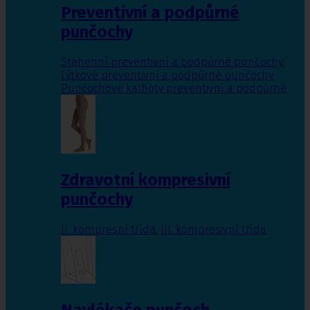
Preventivní a podpůrné
punčochy
Stehenní preventivní a podpůrné punčochy
,
Lýtkové preventivní a podpůrné punčochy
,
Punčochové kalhoty preventivní a podpůrné
Zdravotní kompresivní
punčochy
II. kompresní třída
,
III. kompresivní třída
Navlékače punčoch