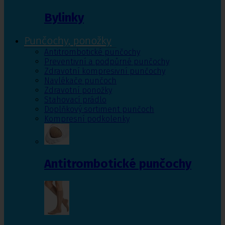
Bylinky
Punčochy, ponožky
Antitrombotické punčochy
Preventivní a podpůrné punčochy
Zdravotní kompresivní punčochy
Navlékače punčoch
Zdravotní ponožky
Stahovací prádlo
Doplňkový sortiment punčoch
Kompresní podkolenky
Antitrombotické punčochy