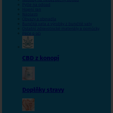
Pytle na odpad
Hojení ran
Náplasti
Obvazy a obinadla
Buničitá vata a výrobky z buničité vaty
Ostatní zdravotnické materiály a pomůcky
Péče o oči
CBD z konopí
Doplňky stravy