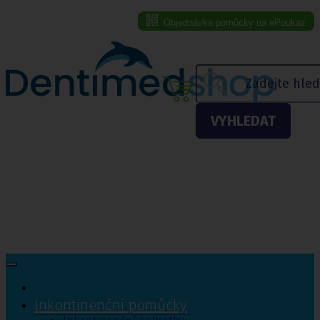
Objednávka pomůcky na ePoukaz
Menu eshopu
VYHLEDAT
Inkontinenční pomůcky