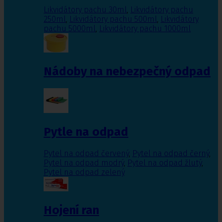
Likvidátory pachu 30ml
,
Likvidátory pachu
250ml
,
Likvidátory pachu 500ml
,
Likvidátory
pachu 5000ml
,
Likvidátory pachu 1000ml
Nádoby na nebezpečný odpad
Pytle na odpad
Pytel na odpad červený
,
Pytel na odpad černý
,
Pytel na odpad modrý
,
Pytel na odpad žlutý
,
Pytel na odpad zelený
Hojení ran