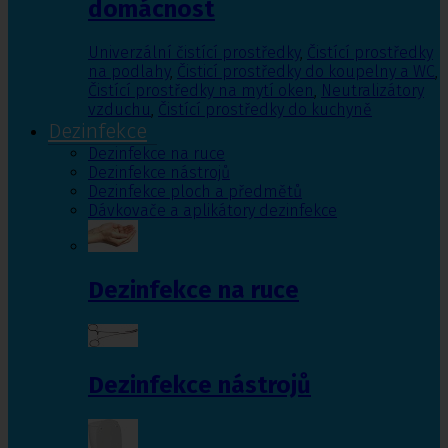
domácnost
Univerzální čistící prostředky
,
Čistící prostředky
na podlahy
,
Čisticí prostředky do koupelny a WC
,
Čistící prostředky na mytí oken
,
Neutralizátory
vzduchu
,
Čistící prostředky do kuchyně
Dezinfekce
Dezinfekce na ruce
Dezinfekce nástrojů
Dezinfekce ploch a předmětů
Dávkovače a aplikátory dezinfekce
Dezinfekce na ruce
Dezinfekce nástrojů