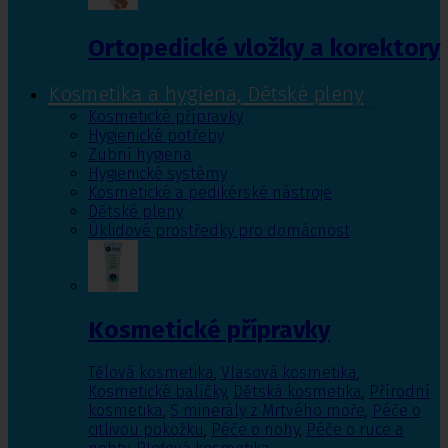
Ortopedické vložky a korektory
Kosmetika a hygiena, Dětské pleny
Kosmetické přípravky
Hygienické potřeby
Zubní hygiena
Hygienické systémy
Kosmetické a pedikérské nástroje
Dětské pleny
Úklidové prostředky pro domácnost
Kosmetické přípravky
Tělová kosmetika
,
Vlasová kosmetika
,
Kosmetické balíčky
,
Dětská kosmetika
,
Přírodní
kosmetika
,
S minerály z Mrtvého moře
,
Péče o
citlivou pokožku
,
Péče o nohy
,
Péče o ruce a