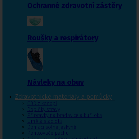
Ochranné zdravotní zástěry
Roušky a respirátory
Návleky na obuv
Zdravotnické materiály a pomůcky
CBD z konopí
Doplňky stravy
Přípravky na bradavice a kuří oka
Umělá sladidla
Domácí solné jeskyně
Pohlcovače pachu
Nádoby na nebezpečný odpad