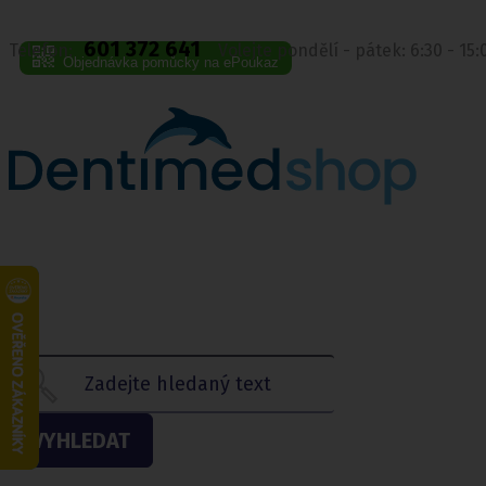
601 372 641
Telefon:
Volejte pondělí - pátek: 6:30 - 15
Objednávka pomůcky na ePoukaz
VYHLEDAT