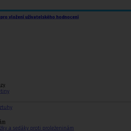
pro vložení uživatelského hodnocení
ézy
tiny
ýztuhy
.
nám
žky a sedáky proti proleženinám