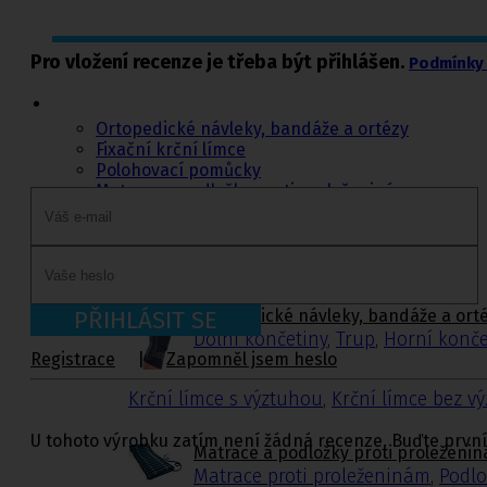
Pro vložení recenze je třeba být přihlášen.
Ortopedie,
Podmínky 
rehabilitace a
sport
Ortopedické návleky, bandáže a ortézy
Fixační krční límce
Polohovací pomůcky
Matrace a podložky proti proleženinám
Míče na cvičení a doplňky k míčům
Rehabilitační a sportovní pomůcky
Tejpovací pásky
Ortopedické vložky a korektory
Ortopedické návleky, bandáže a ort
PŘIHLÁSIT SE
Dolní končetiny
,
Trup
,
Horní konče
Registrace
|
Zapomněl jsem heslo
Krční límce s výztuhou
,
Krční límce bez v
U tohoto výrobku zatím není žádná recenze. Buďte první
Matrace a podložky proti proleženi
Matrace proti proleženinám
,
Podlo