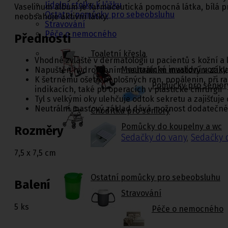
Jídelní stolky k lůžku
Vaselinum album je farmaceutická pomocná látka, bílá prů
Ostatní pomůcky pro sebeobsluhu
neobsahuje aktivní látky.
Stravování
Péče o nemocného
Přednosti
Toaletní křesla
Vhodné zvláště v dermatologii u pacientů s kožní a 
Mechanické invalidní vozíky
Napuštěn hydrofobním neutrálním masťovým zák
K šetrnému ošetření plošných ran, popálenin, při 
Pomůcky pro senior
indikacích, také po operacích v plastické chirurgii
Tyl s velkými oky ulehčuje odtok sekretu a zajišťuje
Neutrální masťový základ dává možnost dodatečné a
Chodítka pro seniory
Pomůcky do koupelny a wc
Rozměry
Sedačky do vany
,
Sedačky 
7,5 x 7,5 cm
Ostatní pomůcky pro sebeobsluhu
Balení
Stravování
5 ks
Péče o nemocného