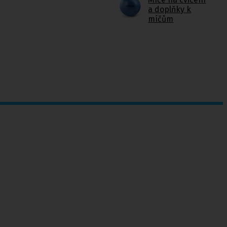
a doplňky k
míčům