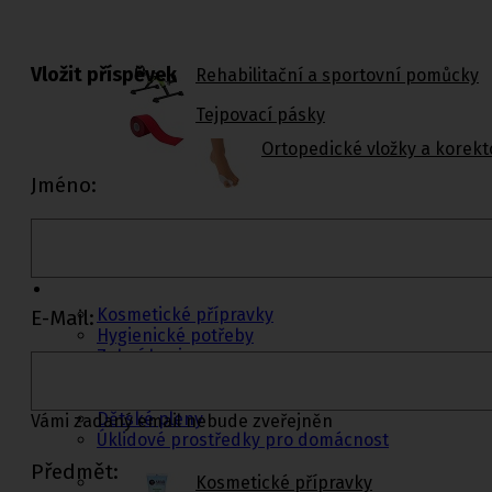
Vložit příspěvek
Rehabilitační a sportovní pomůcky
Tejpovací pásky
Ortopedické vložky a korekt
Jméno:
Kosmetika a
hygiena, Dětské
pleny
Kosmetické přípravky
E-Mail:
Hygienické potřeby
Zubní hygiena
Hygienické systémy
Kosmetické a pedikérské nástroje
Dětské pleny
Vámi zadaný email nebude zveřejněn
Úklidové prostředky pro domácnost
Předmět:
Kosmetické přípravky