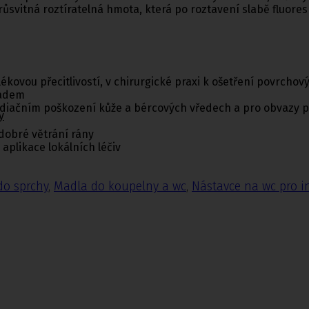
svitná roztíratelná hmota, která po roztavení slabě fluores
lékovou přecitlivostí, v chirurgické praxi k ošetření povrcho
ladem
radiačním poškození kůže a bércových vředech a pro obvazy 
y
 dobré větrání rány
plikace lokálních léčiv
do sprchy
,
Madla do koupelny a wc
,
Nástavce na wc pro i