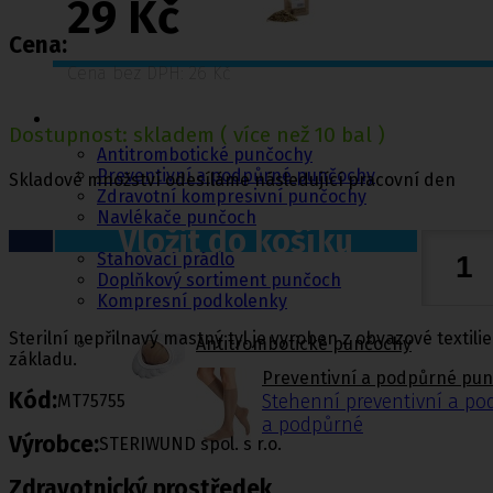
29 Kč
Cena:
Cena bez DPH: 26 Kč
Punčochy,
ponožky
Dostupnost:
skladem
( více než 10 bal )
Antitrombotické punčochy
Preventivní a podpůrné punčochy
Skladové množství odesíláme následující pracovní den
Zdravotní kompresivní punčochy
Navlékače punčoch
Vložit do košíku
Zdravotní ponožky
Stahovací prádlo
Doplňkový sortiment punčoch
Kompresní podkolenky
Sterilní nepřilnavý mastný tyl je vyroben z obvazové texti
Antitrombotické punčochy
základu.
Preventivní a podpůrné pu
Kód:
MT75755
Stehenní preventivní a p
a podpůrné
Výrobce:
STERIWUND spol. s r.o.
Zdravotnický prostředek