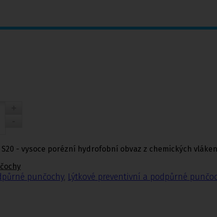
lie S20 - vysoce porézní hydrofobní obvaz z chemických vlák
nčochy
odpůrné punčochy
,
Lýtkové preventivní a podpůrné punčo