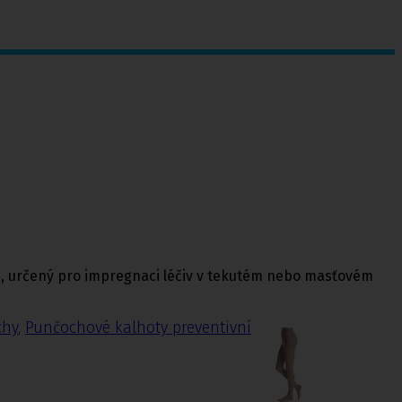
en, určený pro impregnaci léčiv v tekutém nebo masťovém
chy
,
Punčochové kalhoty preventivní