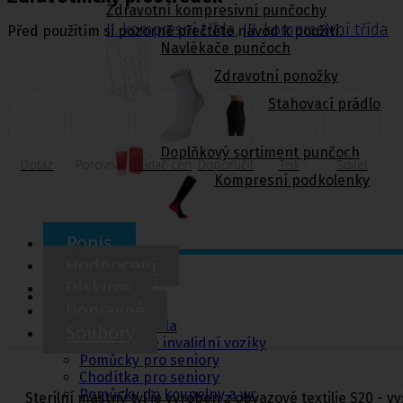
Zdravotní kompresivní punčochy
II. kompresní třída
,
III. kompresivní třída
Před použitím si pozorně přečtěte návod k použití.
Navlékače punčoch
Zdravotní ponožky
Stahovací prádlo
Doplňkový sortiment punčoch
Dotaz
Porovnat
Hlídač cen
Doporučit
Tisk
Sdílet
Kompresní podkolenky
Popis
Hodnocení
Pomůcky pro
Diskuze
sebeobsluhu
Dopravné
Toaletní křesla
Soubory
Mechanické invalidní vozíky
Pomůcky pro seniory
Chodítka pro seniory
Pomůcky do koupelny a wc
Sterilní mastný tyl je vyroben z obvazové textilie S20 