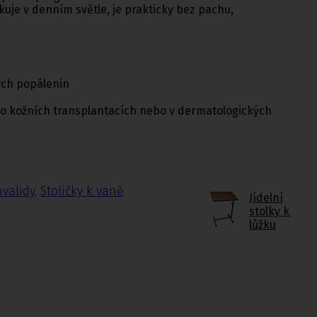
kuje v denním světle, je prakticky bez pachu,
vých popálenin
po kožních transplantacích nebo v dermatologických
nvalidy
,
Stoličky k vaně
Jídelní
stolky k
lůžku