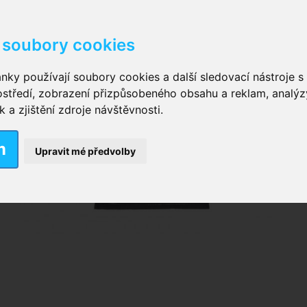
soubory cookies
kové kalhotky zalepovací
,
Inkontinenční kalhotky dámsk
nky používají soubory cookies a další sledovací nástroje s 
ostředí, zobrazení přizpůsobeného obsahu a reklam, analýz
ční vložky pro muže
a zjištění zdroje návštěvnosti.
m
nkontinenční plavky
,
Dámské inkontinenční plavky
,
Dívčí
Upravit mé předvolby
ek
,
Inkontinenční podložky se záložkami
,
Inkontinenční po