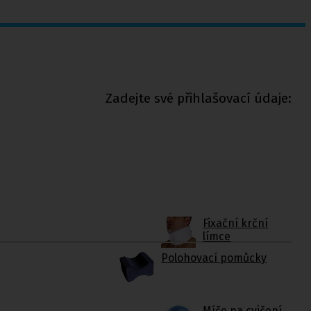
Zadejte své přihlašovací údaje:
Fixační krční
límce
Polohovací pomůcky
Míče na cvičení