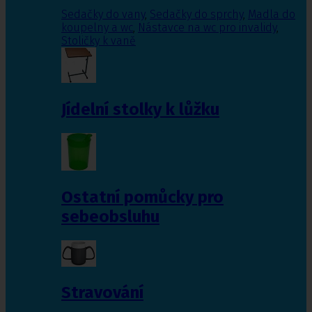
Sedačky do vany
,
Sedačky do sprchy
,
Madla do
koupelny a wc
,
Nástavce na wc pro invalidy
,
Stoličky k vaně
Jídelní stolky k lůžku
Ostatní pomůcky pro
sebeobsluhu
Stravování