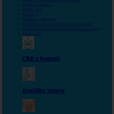
Pytle na odpad
Hojení ran
Náplasti
Obvazy a obinadla
Buničitá vata a výrobky z buničité vaty
Ostatní zdravotnické materiály a pomůcky
Péče o oči
CBD z konopí
Doplňky stravy