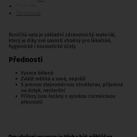
Diskuze
Dopravné
Buničitá vata je základní zdravotnický materiál,
který je díky své savosti vhodný pro lékařské,
hygienické i kosmetické účely.
Přednosti
Vysoce bělená
Zvlášť měkká a savá, nepráší
S jemnou stejnoměrnou strukturou, příjemná
na dotyk, nesterilní
Přířezy jsou řezány s vysokou rozměrovou
přesností
Pro vložení recenze je třeba být přihlášen.