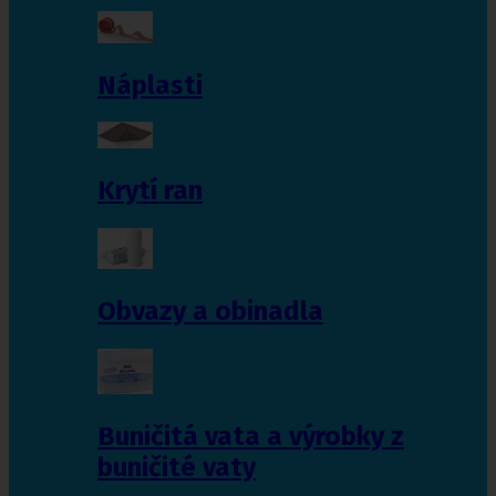
Náplasti
Krytí ran
Obvazy a obinadla
Buničitá vata a výrobky z
buničité vaty