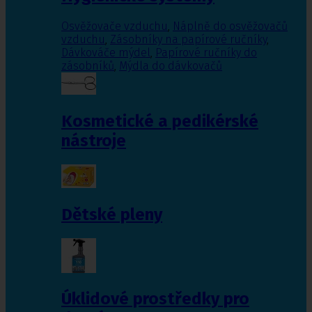
Osvěžovače vzduchu
,
Náplně do osvěžovačů
vzduchu
,
Zásobníky na papírové ručníky
,
Dávkováče mýdel
,
Papírové ručníky do
zásobníků
,
Mýdla do dávkovačů
Kosmetické a pedikérské
nástroje
Dětské pleny
Úklidové prostředky pro