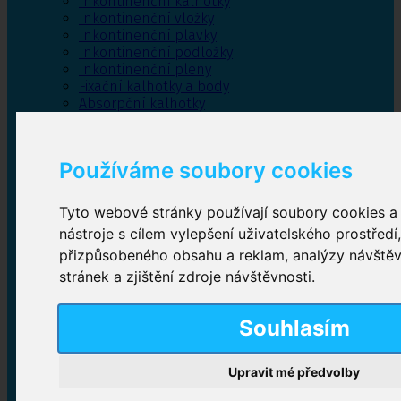
Inkontinenční kalhotky
Inkontinenční vložky
Inkontinenční plavky
Inkontinenční podložky
Inkontinenční pleny
Fixační kalhotky a body
Absorpční kalhotky
Péče o pánevní dno
Bylinky
Používáme soubory cookies
Tyto webové stránky používají soubory cookies a 
Inkontinenční kalhotky
nástroje s cílem vylepšení uživatelského prostředí
přizpůsobeného obsahu a reklam, analýzy návště
Plenkové kalhotky navlékací
,
Plenkové kalhotky
zalepovací
,
Inkontinenční kalhotky dámské
,
stránek a zjištění zdroje návštěvnosti.
Inkontinenční kalhotky pro muže
Souhlasím
Inkontinenční vložky
Upravit mé předvolby