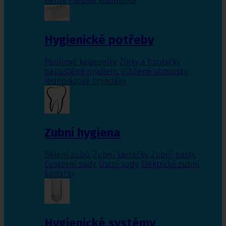
nehty
,
Pleťová kosmetika
Hygienické potřeby
Papírové kapesníky
,
Žínky a houbičky
napuštěné mýdlem
,
Vlhčené ubrousky
,
Jednorázové bryndáky
Zubní hygiena
Bělení zubů
,
Zubní kartáčky
,
Zubní pasty
,
Cestovní sady
,
Ústní vody
,
Elektrické zubní
kartáčky
Hygienické systémy