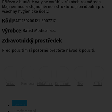
Přířezy z buničité vaty se vyrábí v různých rozměrech.
Mají jemnou a stejnoměrnou strukturu. Jsou ideální pro
všechny hygienické účely.
Kód:
BAT1230200121-5007717
Výrobce:
Batist Medical a.s.
Zdravotnický prostředek
Před použitím si pozorně přečtěte návod k použití.
Dotaz
Porovnat
Hlídač cen
Doporučit
Tisk
Sdílet
Popis
Hodnocení