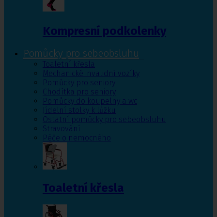
Kompresní podkolenky
Pomůcky pro sebeobsluhu
Toaletní křesla
Mechanické invalidní vozíky
Pomůcky pro seniory
Chodítka pro seniory
Pomůcky do koupelny a wc
Jídelní stolky k lůžku
Ostatní pomůcky pro sebeobsluhu
Stravování
Péče o nemocného
Toaletní křesla