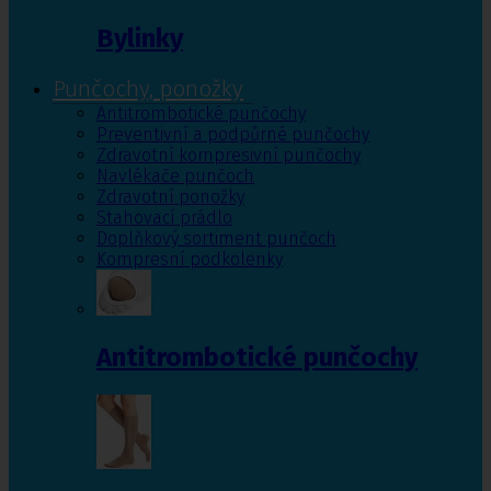
Bylinky
Punčochy, ponožky
Antitrombotické punčochy
Preventivní a podpůrné punčochy
Zdravotní kompresivní punčochy
Navlékače punčoch
Zdravotní ponožky
Stahovací prádlo
Doplňkový sortiment punčoch
Kompresní podkolenky
Antitrombotické punčochy