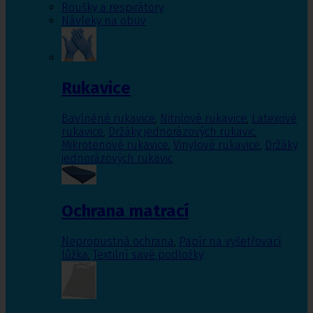
Roušky a respirátory
Návleky na obuv
Rukavice
Bavlněné rukavice
,
Nitrilové rukavice
,
Latexové
rukavice
,
Držáky jednorázových rukavic
,
Mikrotenové rukavice
,
Vinylové rukavice
,
Držáky
jednorázových rukavic
Ochrana matrací
Nepropustná ochrana
,
Papír na vyšetřovací
lůžka
,
Textilní savé podložky