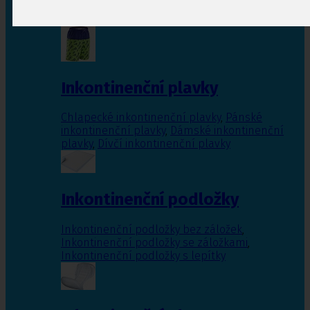
Inkontinenční vložky pro ženy
,
Inkontinenční
vložky pro muže
Inkontinenční plavky
Chlapecké inkontinenční plavky
,
Pánské
inkontinenční plavky
,
Dámské inkontinenční
plavky
,
Dívčí inkontinenční plavky
Inkontinenční podložky
Inkontinenční podložky bez záložek
,
Inkontinenční podložky se záložkami
,
Inkontinenční podložky s lepítky