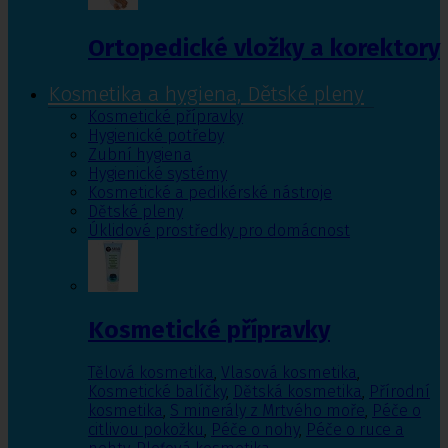
Ortopedické vložky a korektory
Kosmetika a hygiena, Dětské pleny
Kosmetické přípravky
Hygienické potřeby
Zubní hygiena
Hygienické systémy
Kosmetické a pedikérské nástroje
Dětské pleny
Úklidové prostředky pro domácnost
Kosmetické přípravky
Tělová kosmetika
,
Vlasová kosmetika
,
Kosmetické balíčky
,
Dětská kosmetika
,
Přírodní
kosmetika
,
S minerály z Mrtvého moře
,
Péče o
citlivou pokožku
,
Péče o nohy
,
Péče o ruce a