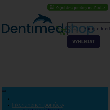
Objednávka pomůcky na ePoukaz
Menu eshopu
VYHLEDAT
Inkontinenční pomůcky