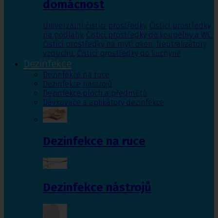
domácnost
Univerzální čistící prostředky
,
Čistící prostředky
na podlahy
,
Čisticí prostředky do koupelny a WC
,
Čistící prostředky na mytí oken
,
Neutralizátory
vzduchu
,
Čistící prostředky do kuchyně
Dezinfekce
Dezinfekce na ruce
Dezinfekce nástrojů
Dezinfekce ploch a předmětů
Dávkovače a aplikátory dezinfekce
Dezinfekce na ruce
Dezinfekce nástrojů