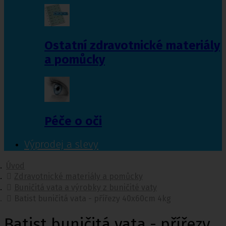
Ostatní zdravotnické materiály
a pomůcky
Péče o oči
Výprodej a slevy
Úvod
Zdravotnické materiály a pomůcky
Buničitá vata a výrobky z buničité vaty
Batist buničitá vata - přířezy 40x60cm 4kg
Batist buničitá vata - přířezy