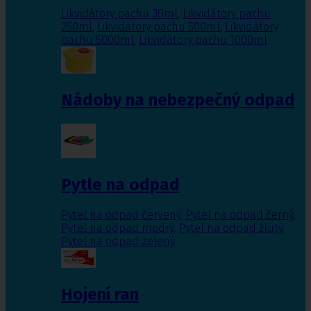
Likvidátory pachu 30ml
,
Likvidátory pachu
250ml
,
Likvidátory pachu 500ml
,
Likvidátory
pachu 5000ml
,
Likvidátory pachu 1000ml
Nádoby na nebezpečný odpad
Pytle na odpad
Pytel na odpad červený
,
Pytel na odpad černý
,
Pytel na odpad modrý
,
Pytel na odpad žlutý
,
Pytel na odpad zelený
Hojení ran