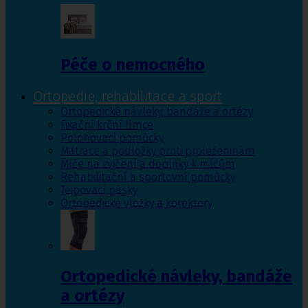
Péče o nemocného
Ortopedie, rehabilitace a sport
Ortopedické návleky, bandáže a ortézy
Fixační krční límce
Polohovací pomůcky
Matrace a podložky proti proleženinám
Míče na cvičení a doplňky k míčům
Rehabilitační a sportovní pomůcky
Tejpovací pásky
Ortopedické vložky a korektory
Ortopedické návleky, bandáže
a ortézy