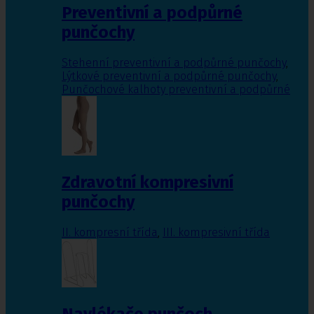
Preventivní a podpůrné
punčochy
Stehenní preventivní a podpůrné punčochy
,
Lýtkové preventivní a podpůrné punčochy
,
Punčochové kalhoty preventivní a podpůrné
Zdravotní kompresivní
punčochy
II. kompresní třída
,
III. kompresivní třída
Navlékače punčoch