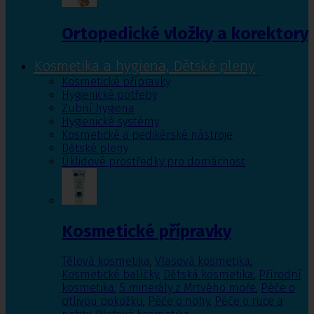
Ortopedické vložky a korektory
Kosmetika a hygiena, Dětské pleny
Kosmetické přípravky
Hygienické potřeby
Zubní hygiena
Hygienické systémy
Kosmetické a pedikérské nástroje
Dětské pleny
Úklidové prostředky pro domácnost
Kosmetické přípravky
Tělová kosmetika
,
Vlasová kosmetika
,
Kosmetické balíčky
,
Dětská kosmetika
,
Přírodní
kosmetika
,
S minerály z Mrtvého moře
,
Péče o
citlivou pokožku
,
Péče o nohy
,
Péče o ruce a