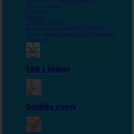
Pytle na odpad
Hojení ran
Náplasti
Obvazy a obinadla
Buničitá vata a výrobky z buničité vaty
Ostatní zdravotnické materiály a pomůcky
Péče o oči
CBD z konopí
Doplňky stravy