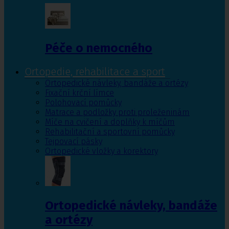
Péče o nemocného
Ortopedie, rehabilitace a sport
Ortopedické návleky, bandáže a ortézy
Fixační krční límce
Polohovací pomůcky
Matrace a podložky proti proleženinám
Míče na cvičení a doplňky k míčům
Rehabilitační a sportovní pomůcky
Tejpovací pásky
Ortopedické vložky a korektory
Ortopedické návleky, bandáže
a ortézy