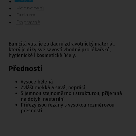
Popis
Hodnocení
Diskuze
Dopravné
Buničitá vata je základní zdravotnický materiál,
který je díky své savosti vhodný pro lékařské,
hygienické i kosmetické účely.
Přednosti
Vysoce bělená
Zvlášť měkká a savá, nepráší
S jemnou stejnoměrnou strukturou, příjemná
na dotyk, nesterilní
Přířezy jsou řezány s vysokou rozměrovou
přesností