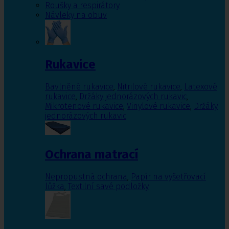
Roušky a respirátory
Návleky na obuv
Rukavice
Bavlněné rukavice
,
Nitrilové rukavice
,
Latexové
rukavice
,
Držáky jednorázových rukavic
,
Mikrotenové rukavice
,
Vinylové rukavice
,
Držáky
jednorázových rukavic
Ochrana matrací
Nepropustná ochrana
,
Papír na vyšetřovací
lůžka
,
Textilní savé podložky