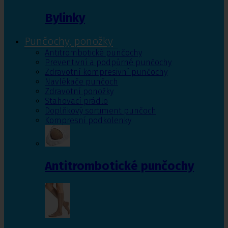
Bylinky
Punčochy, ponožky
Antitrombotické punčochy
Preventivní a podpůrné punčochy
Zdravotní kompresivní punčochy
Navlékače punčoch
Zdravotní ponožky
Stahovací prádlo
Doplňkový sortiment punčoch
Kompresní podkolenky
Antitrombotické punčochy