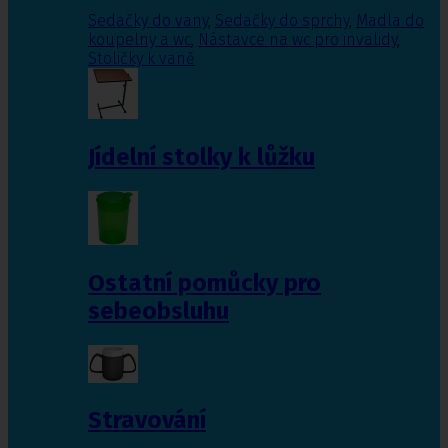
Sedačky do vany
,
Sedačky do sprchy
,
Madla do
koupelny a wc
,
Nástavce na wc pro invalidy
,
Stoličky k vaně
Jídelní stolky k lůžku
Ostatní pomůcky pro
sebeobsluhu
Stravování