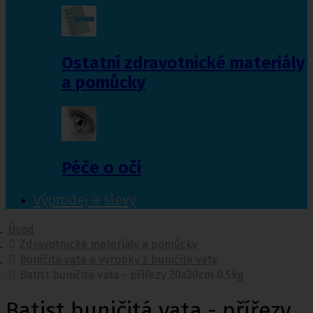
Ostatní zdravotnické materiály
a pomůcky
Péče o oči
Výprodej a slevy
Úvod
Zdravotnické materiály a pomůcky
Buničitá vata a výrobky z buničité vaty
Batist buničitá vata - přířezy 20x30cm 0.5kg
Batist buničitá vata - přířezy