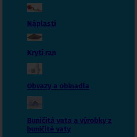
Náplasti
Krytí ran
Obvazy a obinadla
Buničitá vata a výrobky z
buničité vaty