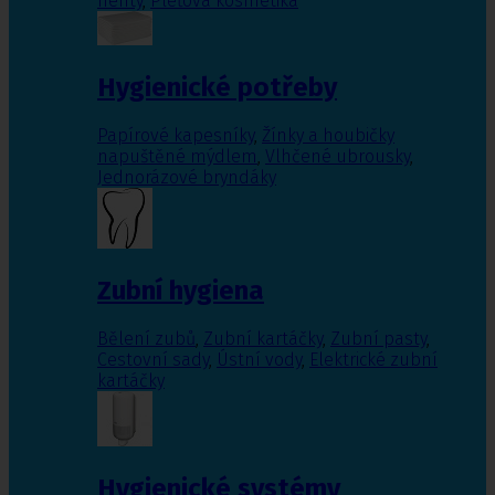
nehty
,
Pleťová kosmetika
Hygienické potřeby
Papírové kapesníky
,
Žínky a houbičky
napuštěné mýdlem
,
Vlhčené ubrousky
,
Jednorázové bryndáky
Zubní hygiena
Bělení zubů
,
Zubní kartáčky
,
Zubní pasty
,
Cestovní sady
,
Ústní vody
,
Elektrické zubní
kartáčky
Hygienické systémy