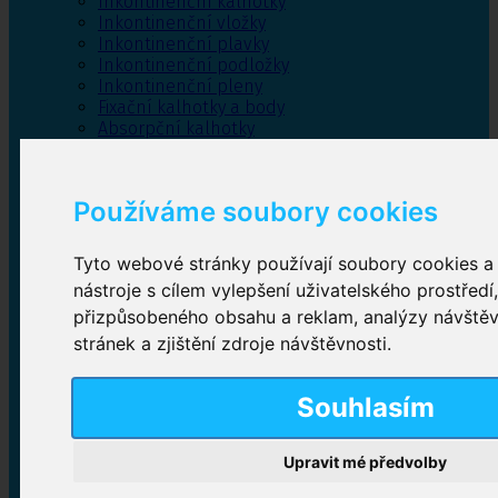
Inkontinenční kalhotky
Inkontinenční vložky
Inkontinenční plavky
Inkontinenční podložky
Inkontinenční pleny
Fixační kalhotky a body
Absorpční kalhotky
Péče o pánevní dno
Bylinky
Používáme soubory cookies
Tyto webové stránky používají soubory cookies a 
Inkontinenční kalhotky
nástroje s cílem vylepšení uživatelského prostředí
přizpůsobeného obsahu a reklam, analýzy návště
Plenkové kalhotky navlékací
,
Plenkové kalhotky
zalepovací
,
Inkontinenční kalhotky dámské
,
stránek a zjištění zdroje návštěvnosti.
Inkontinenční kalhotky pro muže
Souhlasím
Inkontinenční vložky
Upravit mé předvolby