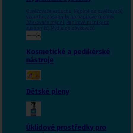
Osvěžovače vzduchu
,
Náplně do osvěžovačů
vzduchu
,
Zásobníky na papírové ručníky
,
Dávkováče mýdel
,
Papírové ručníky do
zásobníků
,
Mýdla do dávkovačů
Kosmetické a pedikérské
nástroje
Dětské pleny
Úklidové prostředky pro