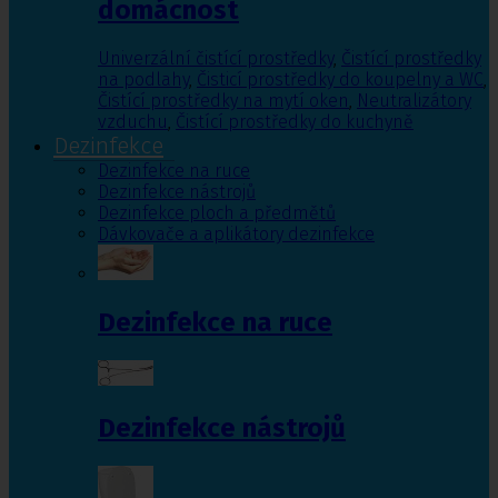
domácnost
Univerzální čistící prostředky
,
Čistící prostředky
na podlahy
,
Čisticí prostředky do koupelny a WC
,
Čistící prostředky na mytí oken
,
Neutralizátory
vzduchu
,
Čistící prostředky do kuchyně
Dezinfekce
Dezinfekce na ruce
Dezinfekce nástrojů
Dezinfekce ploch a předmětů
Dávkovače a aplikátory dezinfekce
Dezinfekce na ruce
Dezinfekce nástrojů