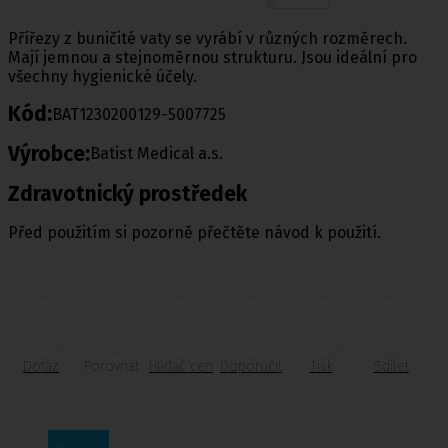
Přířezy z buničité vaty se vyrábí v různých rozměrech.
Mají jemnou a stejnoměrnou strukturu. Jsou ideální pro
všechny hygienické účely.
Kód:
BAT1230200129-5007725
Výrobce:
Batist Medical a.s.
Zdravotnický prostředek
Před použitím si pozorně přečtěte návod k použití.
Dotaz
Porovnat
Hlídač cen
Doporučit
Tisk
Sdílet