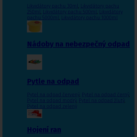
Likvidátory pachu 30ml
,
Likvidátory pachu
250ml
,
Likvidátory pachu 500ml
,
Likvidátory
pachu 5000ml
,
Likvidátory pachu 1000ml
Nádoby na nebezpečný odpad
Pytle na odpad
Pytel na odpad červený
,
Pytel na odpad černý
,
Pytel na odpad modrý
,
Pytel na odpad žlutý
,
Pytel na odpad zelený
Hojení ran