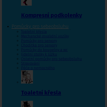
Kompresní podkolenky
Pomůcky pro sebeobsluhu
Toaletní křesla
Mechanické invalidní vozíky
Pomůcky pro seniory
Chodítka pro seniory
Pomůcky do koupelny a wc
Jídelní stolky k lůžku
Ostatní pomůcky pro sebeobsluhu
Stravování
Péče o nemocného
Toaletní křesla