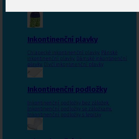
Inkontinenční vložky pro ženy
,
Inkontinenční
vložky pro muže
Inkontinenční plavky
Chlapecké inkontinenční plavky
,
Pánské
inkontinenční plavky
,
Dámské inkontinenční
plavky
,
Dívčí inkontinenční plavky
Inkontinenční podložky
Inkontinenční podložky bez záložek
,
Inkontinenční podložky se záložkami
,
Inkontinenční podložky s lepítky