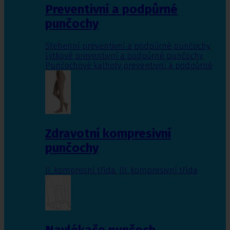
Preventivní a podpůrné
punčochy
Stehenní preventivní a podpůrné punčochy
,
Lýtkové preventivní a podpůrné punčochy
,
Punčochové kalhoty preventivní a podpůrné
Zdravotní kompresivní
punčochy
II. kompresní třída
,
III. kompresivní třída
Navlékače punčoch