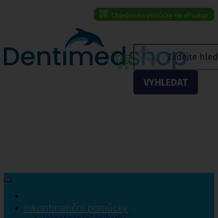
Objednávka pomůcky na ePoukaz
Menu eshopu
VYHLEDAT
Inkontinenční pomůcky