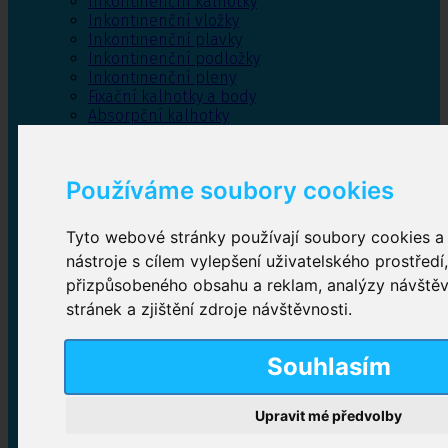
Inkontinenční kalhotky
Inkontinenční vložky
Inkontinenční plavky
Inkontinenční podložky
Inkontinenční pleny
Fixační kalhotky a body
Absorpční kalhotky
Péče o pánevní dno
Bylinky
Používáme soubory cookies
Tyto webové stránky používají soubory cookies a 
Inkontinenční kalhotky
nástroje s cílem vylepšení uživatelského prostředí
přizpůsobeného obsahu a reklam, analýzy návště
Plenkové kalhotky navlékací
,
Plenkové kalhotky
zalepovací
,
Inkontinenční kalhotky dámské
,
stránek a zjištění zdroje návštěvnosti.
Inkontinenční kalhotky pro muže
Souhlasím
Inkontinenční vložky
Upravit mé předvolby