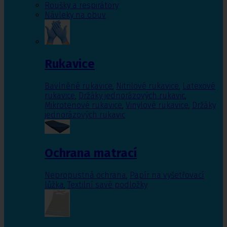
Roušky a respirátory
Návleky na obuv
Rukavice
Bavlněné rukavice
,
Nitrilové rukavice
,
Latexové
rukavice
,
Držáky jednorázových rukavic
,
Mikrotenové rukavice
,
Vinylové rukavice
,
Držáky
jednorázových rukavic
Ochrana matrací
Nepropustná ochrana
,
Papír na vyšetřovací
lůžka
,
Textilní savé podložky