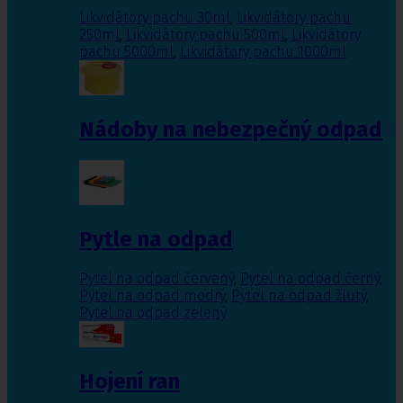
Likvidátory pachu 30ml
,
Likvidátory pachu
250ml
,
Likvidátory pachu 500ml
,
Likvidátory
pachu 5000ml
,
Likvidátory pachu 1000ml
Nádoby na nebezpečný odpad
Pytle na odpad
Pytel na odpad červený
,
Pytel na odpad černý
,
Pytel na odpad modrý
,
Pytel na odpad žlutý
,
Pytel na odpad zelený
Hojení ran