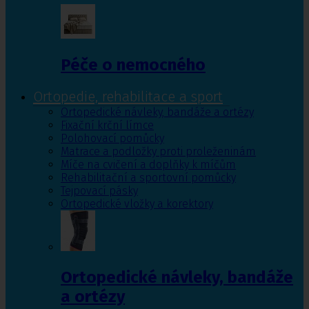
Péče o nemocného
Ortopedie, rehabilitace a sport
Ortopedické návleky, bandáže a ortézy
Fixační krční límce
Polohovací pomůcky
Matrace a podložky proti proleženinám
Míče na cvičení a doplňky k míčům
Rehabilitační a sportovní pomůcky
Tejpovací pásky
Ortopedické vložky a korektory
Ortopedické návleky, bandáže
a ortézy