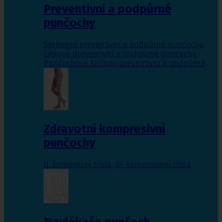
Preventivní a podpůrné
punčochy
Stehenní preventivní a podpůrné punčochy
,
Lýtkové preventivní a podpůrné punčochy
,
Punčochové kalhoty preventivní a podpůrné
Zdravotní kompresivní
punčochy
II. kompresní třída
,
III. kompresivní třída
Navlékače punčoch