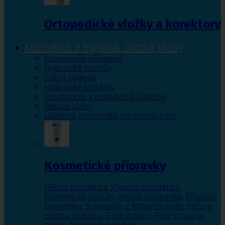
Ortopedické vložky a korektory
Kosmetika a hygiena, Dětské pleny
Kosmetické přípravky
Hygienické potřeby
Zubní hygiena
Hygienické systémy
Kosmetické a pedikérské nástroje
Dětské pleny
Úklidové prostředky pro domácnost
Kosmetické přípravky
Tělová kosmetika
,
Vlasová kosmetika
,
Kosmetické balíčky
,
Dětská kosmetika
,
Přírodní
kosmetika
,
S minerály z Mrtvého moře
,
Péče o
citlivou pokožku
,
Péče o nohy
,
Péče o ruce a