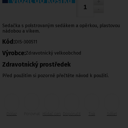
Vložit do košíku
Sedačka s polstrovaným sedákem a opěrkou, plastovou
nádobou a víkem.
Kód:
DIS-300511
Výrobce:
Zdravotnický velkoobchod
Zdravotnický prostředek
Před použitím si pozorně přečtěte návod k použití.
Dotaz
Porovnat
Hlídač cen
Doporučit
Tisk
Sdílet