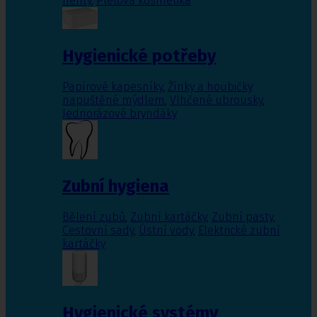
nehty
,
Pleťová kosmetika
Hygienické potřeby
Papírové kapesníky
,
Žínky a houbičky
napuštěné mýdlem
,
Vlhčené ubrousky
,
Jednorázové bryndáky
Zubní hygiena
Bělení zubů
,
Zubní kartáčky
,
Zubní pasty
,
Cestovní sady
,
Ústní vody
,
Elektrické zubní
kartáčky
Hygienické systémy