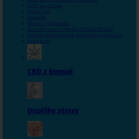
Pytle na odpad
Hojení ran
Náplasti
Obvazy a obinadla
Buničitá vata a výrobky z buničité vaty
Ostatní zdravotnické materiály a pomůcky
Péče o oči
CBD z konopí
Doplňky stravy