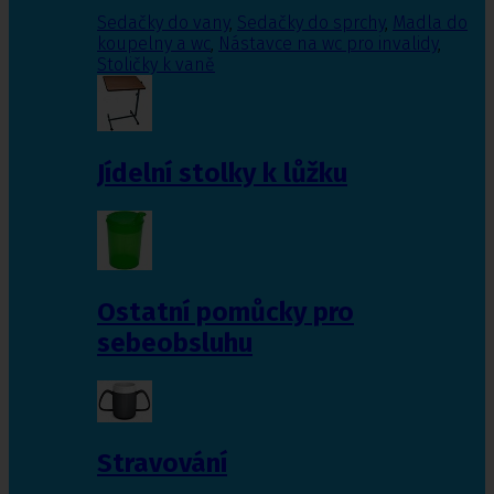
Sedačky do vany
,
Sedačky do sprchy
,
Madla do
koupelny a wc
,
Nástavce na wc pro invalidy
,
Stoličky k vaně
Jídelní stolky k lůžku
Ostatní pomůcky pro
sebeobsluhu
Stravování