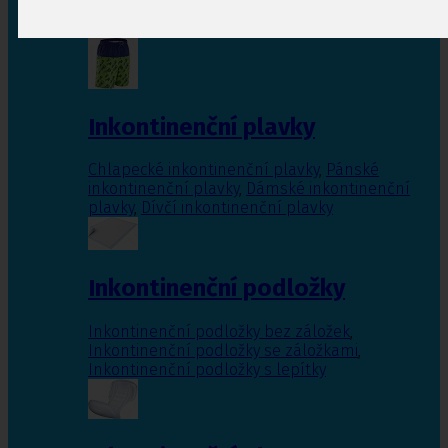
Inkontinenční vložky pro ženy
,
Inkontinenční
vložky pro muže
Inkontinenční plavky
Chlapecké inkontinenční plavky
,
Pánské
inkontinenční plavky
,
Dámské inkontinenční
plavky
,
Dívčí inkontinenční plavky
Inkontinenční podložky
Inkontinenční podložky bez záložek
,
Inkontinenční podložky se záložkami
,
Inkontinenční podložky s lepítky