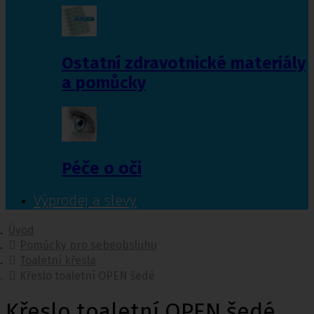
Ostatní zdravotnické materiály
a pomůcky
Péče o oči
Výprodej a slevy
Úvod
Pomůcky pro sebeobsluhu
Toaletní křesla
Křeslo toaletní OPEN šedé
Křeslo toaletní OPEN šedé