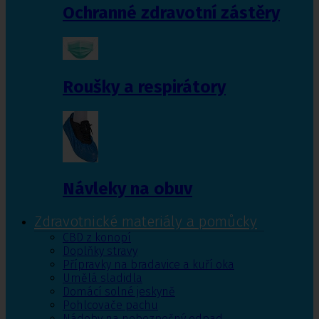
Ochranné zdravotní zástěry
Roušky a respirátory
Návleky na obuv
Zdravotnické materiály a pomůcky
CBD z konopí
Doplňky stravy
Přípravky na bradavice a kuří oka
Umělá sladidla
Domácí solné jeskyně
Pohlcovače pachu
Nádoby na nebezpečný odpad