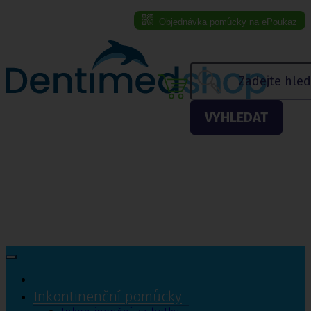
Objednávka pomůcky na ePoukaz
Menu eshopu
VYHLEDAT
Inkontinenční pomůcky