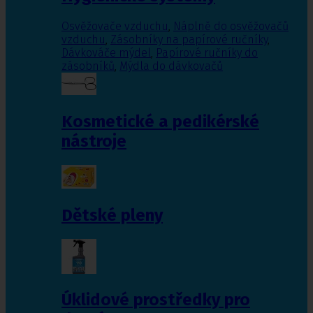
Osvěžovače vzduchu
,
Náplně do osvěžovačů
vzduchu
,
Zásobníky na papírové ručníky
,
Dávkováče mýdel
,
Papírové ručníky do
zásobníků
,
Mýdla do dávkovačů
Kosmetické a pedikérské
nástroje
Dětské pleny
Úklidové prostředky pro