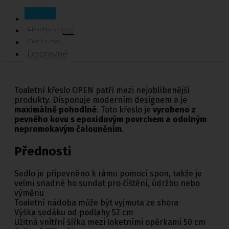
Popis
Hodnocení
Diskuze
Dopravné
Toaletní křeslo OPEN patří mezi nejoblíbenější
produkty. Disponuje moderním designem a je
maximálně pohodlné
. Toto křeslo je
vyrobeno z
pevného kovu s epoxidovým povrchem a odolným
nepromokavým čalouněním
.
Přednosti
Sedlo je připevněno k rámu pomocí spon, takže je
velmi snadné ho sundat pro čištění, údržbu nebo
výměnu
Toaletní nádoba může být vyjmuta ze shora
Výška sedáku od podlahy 52 cm
Užitná vnitřní šířka mezi loketními opěrkami 50 cm