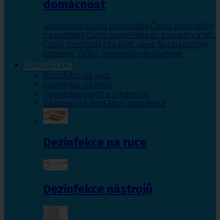
domácnost
Univerzální čistící prostředky
,
Čistící prostředky
na podlahy
,
Čisticí prostředky do koupelny a WC
,
Čistící prostředky na mytí oken
,
Neutralizátory
vzduchu
,
Čistící prostředky do kuchyně
Dezinfekce
Dezinfekce na ruce
Dezinfekce nástrojů
Dezinfekce ploch a předmětů
Dávkovače a aplikátory dezinfekce
Dezinfekce na ruce
Dezinfekce nástrojů