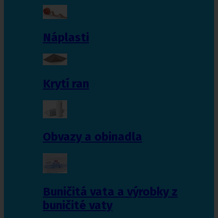
Náplasti
Krytí ran
Obvazy a obinadla
Buničitá vata a výrobky z
buničité vaty