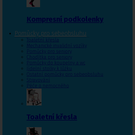
Kompresní podkolenky
Pomůcky pro sebeobsluhu
Toaletní křesla
Mechanické invalidní vozíky
Pomůcky pro seniory
Chodítka pro seniory
Pomůcky do koupelny a wc
Jídelní stolky k lůžku
Ostatní pomůcky pro sebeobsluhu
Stravování
Péče o nemocného
Toaletní křesla