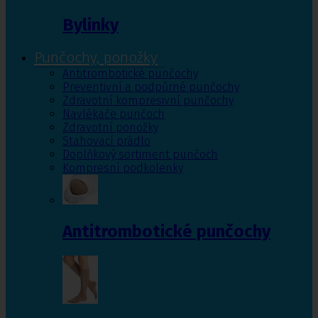
Bylinky
Punčochy, ponožky
Antitrombotické punčochy
Preventivní a podpůrné punčochy
Zdravotní kompresivní punčochy
Navlékače punčoch
Zdravotní ponožky
Stahovací prádlo
Doplňkový sortiment punčoch
Kompresní podkolenky
Antitrombotické punčochy