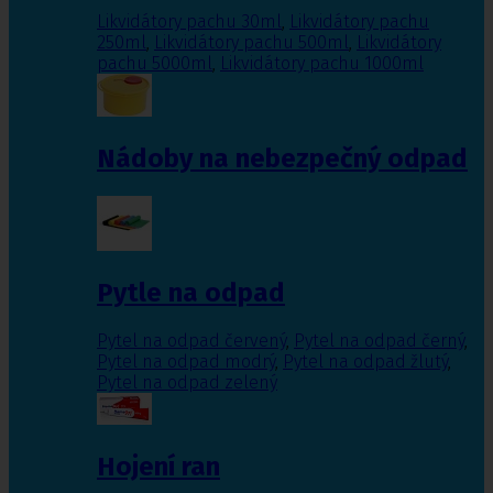
Likvidátory pachu 30ml
,
Likvidátory pachu
250ml
,
Likvidátory pachu 500ml
,
Likvidátory
pachu 5000ml
,
Likvidátory pachu 1000ml
Nádoby na nebezpečný odpad
Pytle na odpad
Pytel na odpad červený
,
Pytel na odpad černý
,
Pytel na odpad modrý
,
Pytel na odpad žlutý
,
Pytel na odpad zelený
Hojení ran