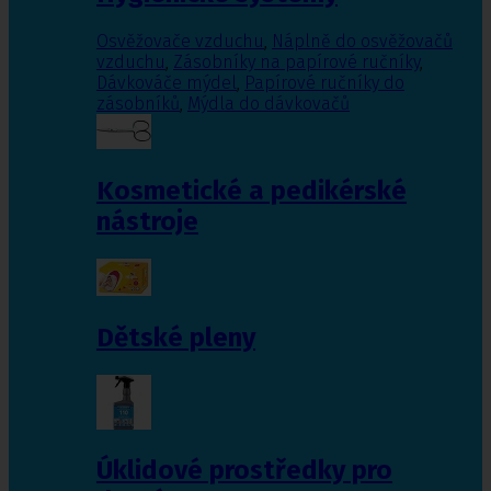
Osvěžovače vzduchu
,
Náplně do osvěžovačů
vzduchu
,
Zásobníky na papírové ručníky
,
Dávkováče mýdel
,
Papírové ručníky do
zásobníků
,
Mýdla do dávkovačů
Kosmetické a pedikérské
nástroje
Dětské pleny
Úklidové prostředky pro