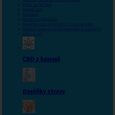
Pytle na odpad
Hojení ran
Náplasti
Obvazy a obinadla
Buničitá vata a výrobky z buničité vaty
Ostatní zdravotnické materiály a pomůcky
Péče o oči
CBD z konopí
Doplňky stravy