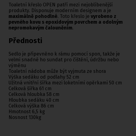
Toaletní křeslo OPEN patří mezi nejoblíbenější
produkty. Disponuje moderním designem a je
maximálně pohodlné
. Toto křeslo je
vyrobeno z
pevného kovu s epoxidovým povrchem a odolným
nepromokavým čalouněním
.
Přednosti
Sedlo je připevněno k rámu pomocí spon, takže je
velmi snadné ho sundat pro čištění, údržbu nebo
výměnu
Toaletní nádoba může být vyjmuta ze shora
Výška sedáku od podlahy 52 cm
Užitná vnitřní šířka mezi loketními opěrkami 50 cm
Celková šířka 61 cm
Celková hloubka 58 cm
Hloubka sedáku 40 cm
Celková výška 86 cm
Hmotnost 6,5 kg
Nosnost 130kg