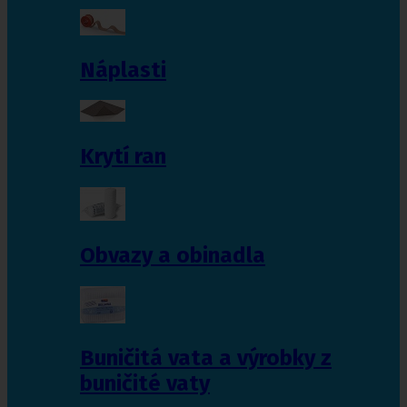
Náplasti
Krytí ran
Obvazy a obinadla
Buničitá vata a výrobky z
buničité vaty