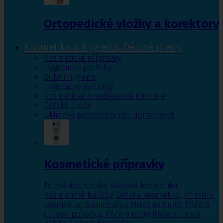
Ortopedické vložky a korektory
Kosmetika a hygiena, Dětské pleny
Kosmetické přípravky
Hygienické potřeby
Zubní hygiena
Hygienické systémy
Kosmetické a pedikérské nástroje
Dětské pleny
Úklidové prostředky pro domácnost
Kosmetické přípravky
Tělová kosmetika
,
Vlasová kosmetika
,
Kosmetické balíčky
,
Dětská kosmetika
,
Přírodní
kosmetika
,
S minerály z Mrtvého moře
,
Péče o
citlivou pokožku
,
Péče o nohy
,
Péče o ruce a