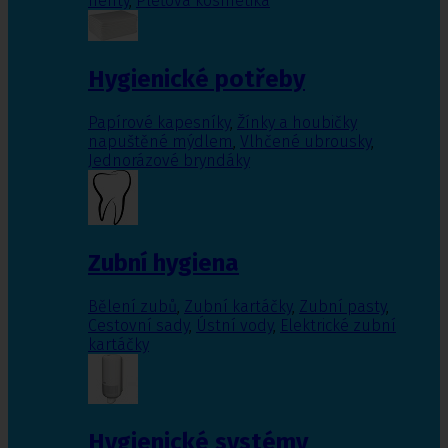
nehty
,
Pleťová kosmetika
Hygienické potřeby
Papírové kapesníky
,
Žínky a houbičky
napuštěné mýdlem
,
Vlhčené ubrousky
,
Jednorázové bryndáky
Zubní hygiena
Bělení zubů
,
Zubní kartáčky
,
Zubní pasty
,
Cestovní sady
,
Ústní vody
,
Elektrické zubní
kartáčky
Hygienické systémy