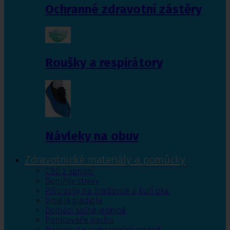
Ochranné zdravotní zástěry
Roušky a respirátory
Návleky na obuv
Zdravotnické materiály a pomůcky
CBD z konopí
Doplňky stravy
Přípravky na bradavice a kuří oka
Umělá sladidla
Domácí solné jeskyně
Pohlcovače pachu
Nádoby na nebezpečný odpad