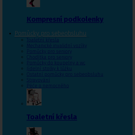
Kompresní podkolenky
Pomůcky pro sebeobsluhu
Toaletní křesla
Mechanické invalidní vozíky
Pomůcky pro seniory
Chodítka pro seniory
Pomůcky do koupelny a wc
Jídelní stolky k lůžku
Ostatní pomůcky pro sebeobsluhu
Stravování
Péče o nemocného
Toaletní křesla