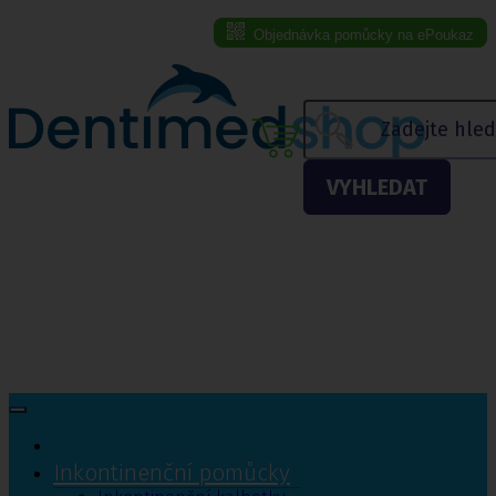
Objednávka pomůcky na ePoukaz
Menu eshopu
VYHLEDAT
Inkontinenční pomůcky