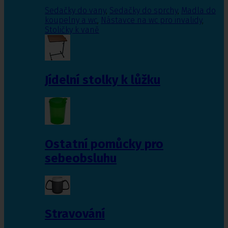
Sedačky do vany
,
Sedačky do sprchy
,
Madla do
koupelny a wc
,
Nástavce na wc pro invalidy
,
Stoličky k vaně
Jídelní stolky k lůžku
Ostatní pomůcky pro
sebeobsluhu
Stravování