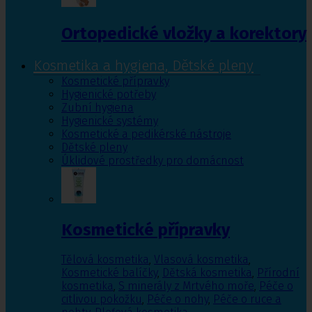
Ortopedické vložky a korektory
Kosmetika a hygiena, Dětské pleny
Kosmetické přípravky
Hygienické potřeby
Zubní hygiena
Hygienické systémy
Kosmetické a pedikérské nástroje
Dětské pleny
Úklidové prostředky pro domácnost
Kosmetické přípravky
Tělová kosmetika
,
Vlasová kosmetika
,
Kosmetické balíčky
,
Dětská kosmetika
,
Přírodní
kosmetika
,
S minerály z Mrtvého moře
,
Péče o
citlivou pokožku
,
Péče o nohy
,
Péče o ruce a