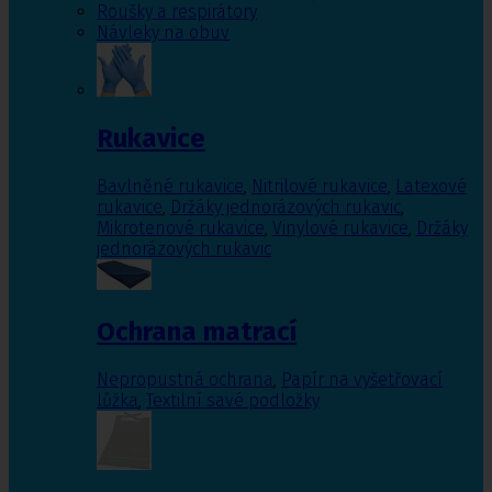
Roušky a respirátory
Návleky na obuv
Rukavice
Bavlněné rukavice
,
Nitrilové rukavice
,
Latexové
rukavice
,
Držáky jednorázových rukavic
,
Mikrotenové rukavice
,
Vinylové rukavice
,
Držáky
jednorázových rukavic
Ochrana matrací
Nepropustná ochrana
,
Papír na vyšetřovací
lůžka
,
Textilní savé podložky