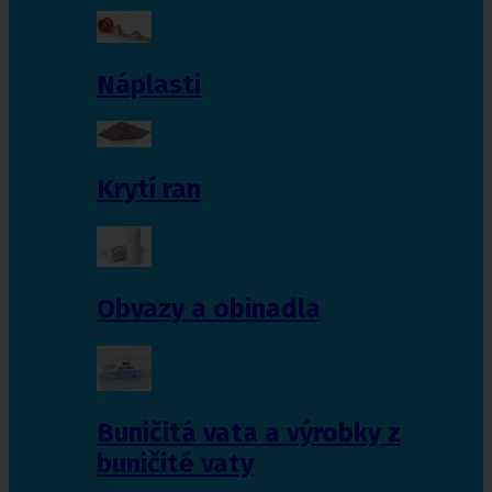
Náplasti
Krytí ran
Obvazy a obinadla
Buničitá vata a výrobky z
buničité vaty