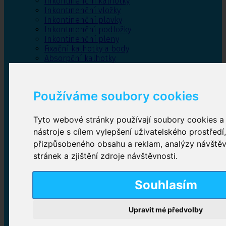
Inkontinenční kalhotky
Inkontinenční vložky
Inkontinenční plavky
Inkontinenční podložky
Inkontinenční pleny
Fixační kalhotky a body
Absorpční kalhotky
Péče o pánevní dno
Bylinky
Používáme soubory cookies
Tyto webové stránky používají soubory cookies a 
Inkontinenční kalhotky
nástroje s cílem vylepšení uživatelského prostředí
přizpůsobeného obsahu a reklam, analýzy návště
Plenkové kalhotky navlékací
,
Plenkové kalhotky
zalepovací
,
Inkontinenční kalhotky dámské
,
stránek a zjištění zdroje návštěvnosti.
Inkontinenční kalhotky pro muže
Souhlasím
Inkontinenční vložky
Upravit mé předvolby