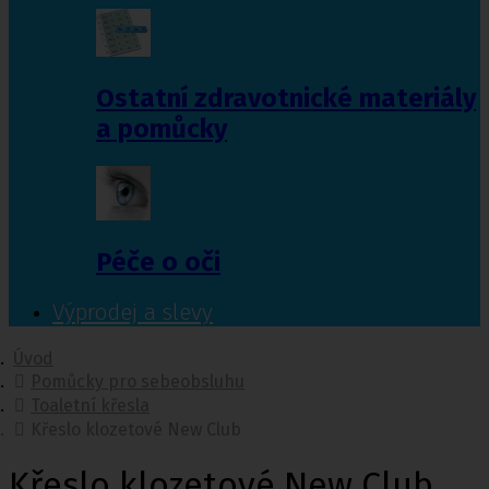
Ostatní zdravotnické materiály
a pomůcky
Péče o oči
Výprodej a slevy
Úvod
Pomůcky pro sebeobsluhu
Toaletní křesla
Křeslo klozetové New Club
Křeslo klozetové New Club