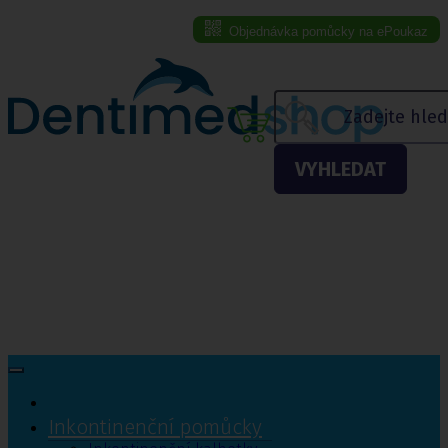
Objednávka pomůcky na ePoukaz
Menu eshopu
VYHLEDAT
Inkontinenční pomůcky