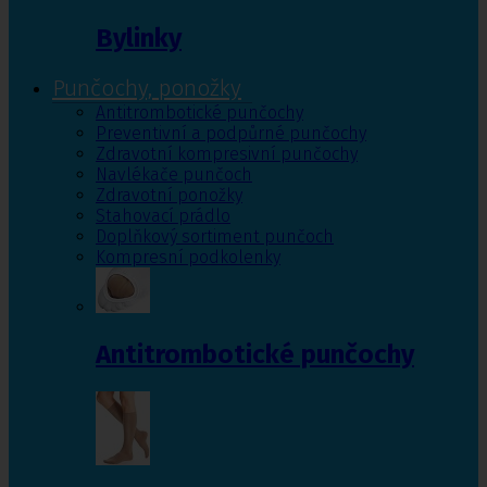
Bylinky
Punčochy, ponožky
Antitrombotické punčochy
Preventivní a podpůrné punčochy
Zdravotní kompresivní punčochy
Navlékače punčoch
Zdravotní ponožky
Stahovací prádlo
Doplňkový sortiment punčoch
Kompresní podkolenky
Antitrombotické punčochy