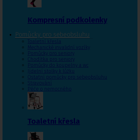
Kompresní podkolenky
Pomůcky pro sebeobsluhu
Toaletní křesla
Mechanické invalidní vozíky
Pomůcky pro seniory
Chodítka pro seniory
Pomůcky do koupelny a wc
Jídelní stolky k lůžku
Ostatní pomůcky pro sebeobsluhu
Stravování
Péče o nemocného
Toaletní křesla