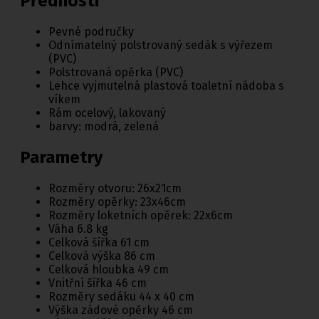
Přednosti
Pevné područky
Odnímatelný polstrovaný sedák s výřezem
(PVC)
Polstrovaná opěrka (PVC)
Lehce vyjmutelná plastová toaletní nádoba s
víkem
Rám ocelový, lakovaný
barvy: modrá, zelená
Parametry
Rozměry otvoru: 26x21cm
Rozměry opěrky: 23x46cm
Rozměry loketních opěrek: 22x6cm
Váha 6.8 kg
Celková šířka 61 cm
Celková výška 86 cm
Celková hloubka 49 cm
Vnitřní šířka 46 cm
Rozměry sedáku 44 x 40 cm
Výška zádové opěrky 46 cm