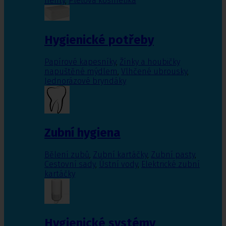
nehty
,
Pleťová kosmetika
Hygienické potřeby
Papírové kapesníky
,
Žínky a houbičky
napuštěné mýdlem
,
Vlhčené ubrousky
,
Jednorázové bryndáky
Zubní hygiena
Bělení zubů
,
Zubní kartáčky
,
Zubní pasty
,
Cestovní sady
,
Ústní vody
,
Elektrické zubní
kartáčky
Hygienické systémy