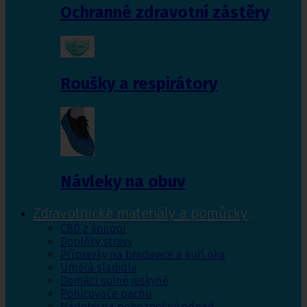
Ochranné zdravotní zástěry
Roušky a respirátory
Návleky na obuv
Zdravotnické materiály a pomůcky
CBD z konopí
Doplňky stravy
Přípravky na bradavice a kuří oka
Umělá sladidla
Domácí solné jeskyně
Pohlcovače pachu
Nádoby na nebezpečný odpad