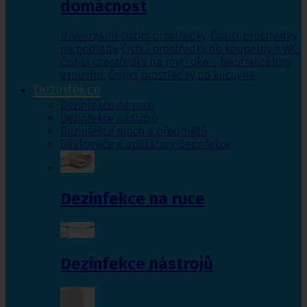
domácnost
Univerzální čistící prostředky
,
Čistící prostředky
na podlahy
,
Čisticí prostředky do koupelny a WC
,
Čistící prostředky na mytí oken
,
Neutralizátory
vzduchu
,
Čistící prostředky do kuchyně
Dezinfekce
Dezinfekce na ruce
Dezinfekce nástrojů
Dezinfekce ploch a předmětů
Dávkovače a aplikátory dezinfekce
Dezinfekce na ruce
Dezinfekce nástrojů