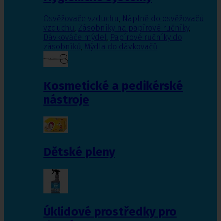
Osvěžovače vzduchu
,
Náplně do osvěžovačů
vzduchu
,
Zásobníky na papírové ručníky
,
Dávkováče mýdel
,
Papírové ručníky do
zásobníků
,
Mýdla do dávkovačů
Kosmetické a pedikérské
nástroje
Dětské pleny
Úklidové prostředky pro