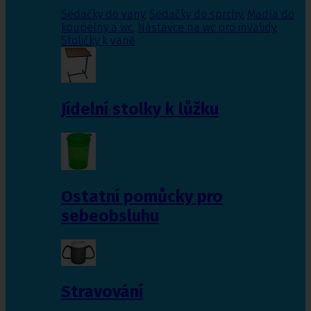
Sedačky do vany
,
Sedačky do sprchy
,
Madla do
koupelny a wc
,
Nástavce na wc pro invalidy
,
Stoličky k vaně
Jídelní stolky k lůžku
Ostatní pomůcky pro
sebeobsluhu
Stravování