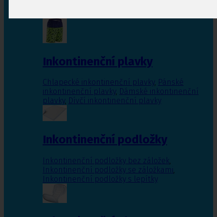
Inkontinenční vložky pro ženy
,
Inkontinenční
vložky pro muže
Inkontinenční plavky
Chlapecké inkontinenční plavky
,
Pánské
inkontinenční plavky
,
Dámské inkontinenční
plavky
,
Dívčí inkontinenční plavky
Inkontinenční podložky
Inkontinenční podložky bez záložek
,
Inkontinenční podložky se záložkami
,
Inkontinenční podložky s lepítky