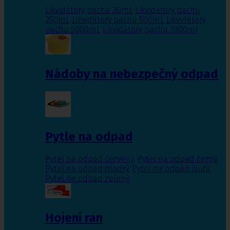
Likvidátory pachu 30ml
,
Likvidátory pachu
250ml
,
Likvidátory pachu 500ml
,
Likvidátory
pachu 5000ml
,
Likvidátory pachu 1000ml
Nádoby na nebezpečný odpad
Pytle na odpad
Pytel na odpad červený
,
Pytel na odpad černý
,
Pytel na odpad modrý
,
Pytel na odpad žlutý
,
Pytel na odpad zelený
Hojení ran