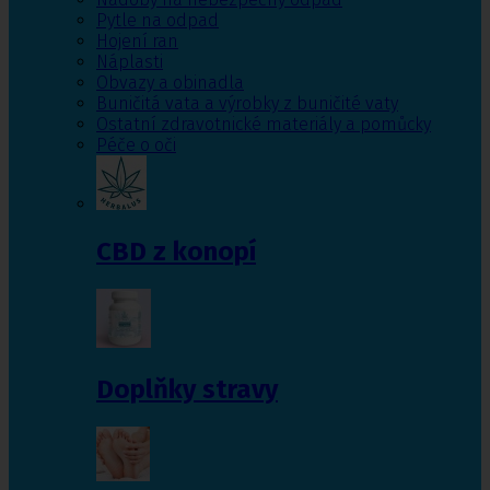
Pytle na odpad
Hojení ran
Náplasti
Obvazy a obinadla
Buničitá vata a výrobky z buničité vaty
Ostatní zdravotnické materiály a pomůcky
Péče o oči
CBD z konopí
Doplňky stravy