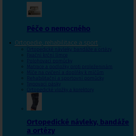
Péče o nemocného
Ortopedie, rehabilitace a sport
Ortopedické návleky, bandáže a ortézy
Fixační krční límce
Polohovací pomůcky
Matrace a podložky proti proleženinám
Míče na cvičení a doplňky k míčům
Rehabilitační a sportovní pomůcky
Tejpovací pásky
Ortopedické vložky a korektory
Ortopedické návleky, bandáže
a ortézy