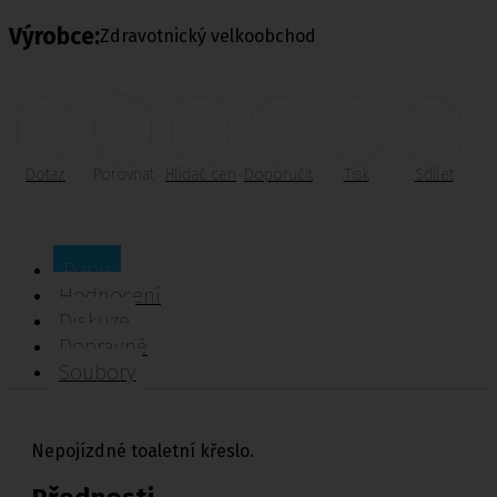
Výrobce:
Zdravotnický velkoobchod
Dotaz
Porovnat
Hlídač cen
Doporučit
Tisk
Sdílet
Popis
Hodnocení
Diskuze
Dopravné
Soubory
Nepojízdné toaletní křeslo.