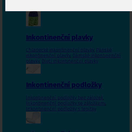
Inkontinenční vložky pro ženy
,
Inkontinenční
vložky pro muže
Inkontinenční plavky
Chlapecké inkontinenční plavky
,
Pánské
inkontinenční plavky
,
Dámské inkontinenční
plavky
,
Dívčí inkontinenční plavky
Inkontinenční podložky
Inkontinenční podložky bez záložek
,
Inkontinenční podložky se záložkami
,
Inkontinenční podložky s lepítky