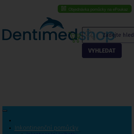
Objednávka pomůcky na ePoukaz
Menu eshopu
VYHLEDAT
Inkontinenční pomůcky