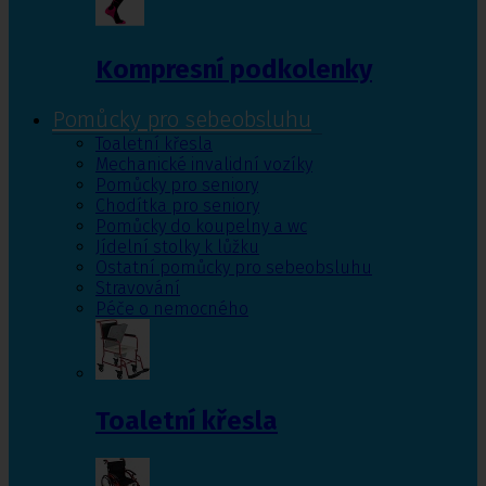
Kompresní podkolenky
Pomůcky pro sebeobsluhu
Toaletní křesla
Mechanické invalidní vozíky
Pomůcky pro seniory
Chodítka pro seniory
Pomůcky do koupelny a wc
Jídelní stolky k lůžku
Ostatní pomůcky pro sebeobsluhu
Stravování
Péče o nemocného
Toaletní křesla