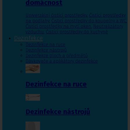
domácnost
Univerzální čistící prostředky
,
Čistící prostředky
na podlahy
,
Čisticí prostředky do koupelny a WC
,
Čistící prostředky na mytí oken
,
Neutralizátory
vzduchu
,
Čistící prostředky do kuchyně
Dezinfekce
Dezinfekce na ruce
Dezinfekce nástrojů
Dezinfekce ploch a předmětů
Dávkovače a aplikátory dezinfekce
Dezinfekce na ruce
Dezinfekce nástrojů