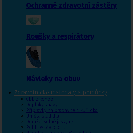
Ochranné zdravotní zástěry
Roušky a respirátory
Návleky na obuv
Zdravotnické materiály a pomůcky
CBD z konopí
Doplňky stravy
Přípravky na bradavice a kuří oka
Umělá sladidla
Domácí solné jeskyně
Pohlcovače pachu
Nádoby na nebezpečný odpad