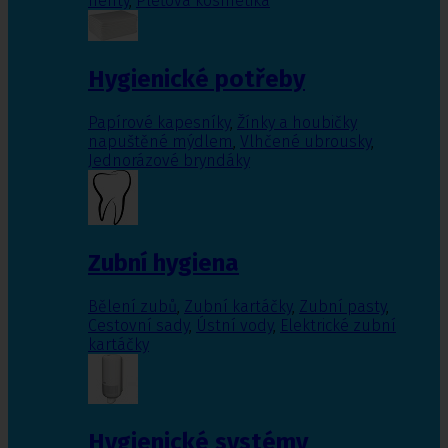
nehty
,
Pleťová kosmetika
Hygienické potřeby
Papírové kapesníky
,
Žínky a houbičky
napuštěné mýdlem
,
Vlhčené ubrousky
,
Jednorázové bryndáky
Zubní hygiena
Bělení zubů
,
Zubní kartáčky
,
Zubní pasty
,
Cestovní sady
,
Ústní vody
,
Elektrické zubní
kartáčky
Hygienické systémy