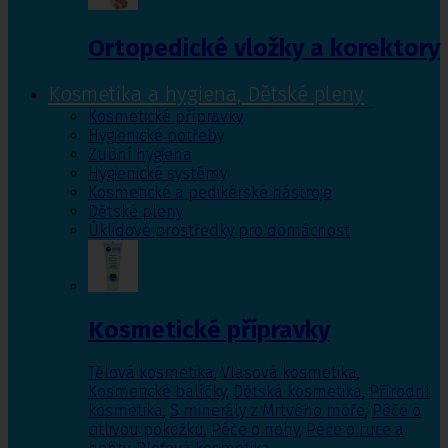
Ortopedické vložky a korektory
Kosmetika a hygiena, Dětské pleny
Kosmetické přípravky
Hygienické potřeby
Zubní hygiena
Hygienické systémy
Kosmetické a pedikérské nástroje
Dětské pleny
Úklidové prostředky pro domácnost
Kosmetické přípravky
Tělová kosmetika
,
Vlasová kosmetika
,
Kosmetické balíčky
,
Dětská kosmetika
,
Přírodní
kosmetika
,
S minerály z Mrtvého moře
,
Péče o
citlivou pokožku
,
Péče o nohy
,
Péče o ruce a