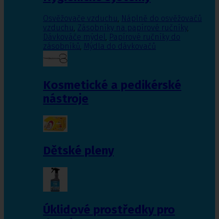
Osvěžovače vzduchu
,
Náplně do osvěžovačů
vzduchu
,
Zásobníky na papírové ručníky
,
Dávkováče mýdel
,
Papírové ručníky do
zásobníků
,
Mýdla do dávkovačů
Kosmetické a pedikérské
nástroje
Dětské pleny
Úklidové prostředky pro