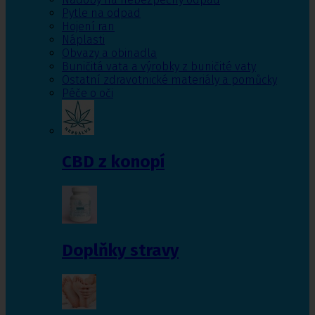
Pytle na odpad
Hojení ran
Náplasti
Obvazy a obinadla
Buničitá vata a výrobky z buničité vaty
Ostatní zdravotnické materiály a pomůcky
Péče o oči
CBD z konopí
Doplňky stravy