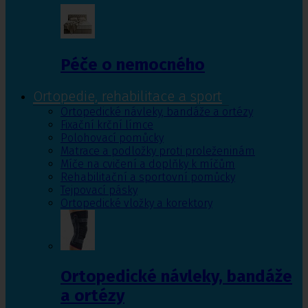
Péče o nemocného
Ortopedie, rehabilitace a sport
Ortopedické návleky, bandáže a ortézy
Fixační krční límce
Polohovací pomůcky
Matrace a podložky proti proleženinám
Míče na cvičení a doplňky k míčům
Rehabilitační a sportovní pomůcky
Tejpovací pásky
Ortopedické vložky a korektory
Ortopedické návleky, bandáže
a ortézy