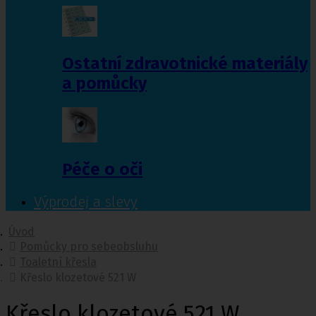
Ostatní zdravotnické materiály
a pomůcky
Péče o oči
Výprodej a slevy
Úvod
Pomůcky pro sebeobsluhu
Toaletní křesla
Křeslo klozetové 521 W
Křeslo klozetové 521 W