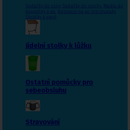
Sedačky do vany
,
Sedačky do sprchy
,
Madla do
koupelny a wc
,
Nástavce na wc pro invalidy
,
Stoličky k vaně
Jídelní stolky k lůžku
Ostatní pomůcky pro
sebeobsluhu
Stravování