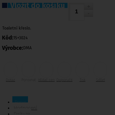
Vložit do košíku
Toaletní křeslo.
Kód:
15+3024
Výrobce:
DMA
Dotaz
Porovnat
Hlídač cen
Doporučit
Tisk
Sdílet
Popis
Hodnocení
Diskuze