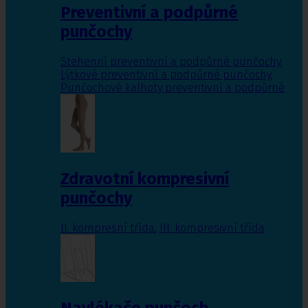
Preventivní a podpůrné
punčochy
Stehenní preventivní a podpůrné punčochy
,
Lýtkové preventivní a podpůrné punčochy
,
Punčochové kalhoty preventivní a podpůrné
Zdravotní kompresivní
punčochy
II. kompresní třída
,
III. kompresivní třída
Navlékače punčoch