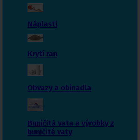
Náplasti
Krytí ran
Obvazy a obinadla
Buničitá vata a výrobky z
buničité vaty