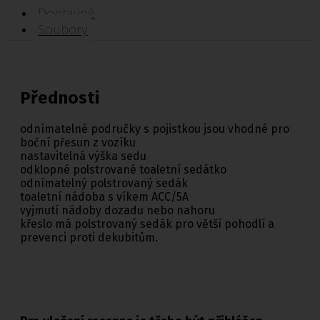
Dopravné
Soubory
Přednosti
odnímatelné područky s pojistkou jsou vhodné pro
boční přesun z vozíku
nastavitelná výška sedu
odklopné polstrované toaletní sedátko
odnímatelný polstrovaný sedák
toaletní nádoba s víkem ACC/5A
vyjmutí nádoby dozadu nebo nahoru
křeslo má polstrovaný sedák pro větší pohodlí a
prevenci proti dekubitům.