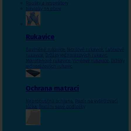
Roušky a respirátory
Návleky na obuv
Rukavice
Bavlněné rukavice
,
Nitrilové rukavice
,
Latexové
rukavice
,
Držáky jednorázových rukavic
,
Mikrotenové rukavice
,
Vinylové rukavice
,
Držáky
jednorázových rukavic
Ochrana matrací
Nepropustná ochrana
,
Papír na vyšetřovací
lůžka
,
Textilní savé podložky