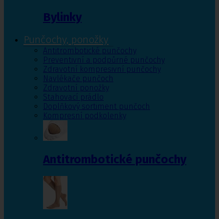
Bylinky
Punčochy, ponožky
Antitrombotické punčochy
Preventivní a podpůrné punčochy
Zdravotní kompresivní punčochy
Navlékače punčoch
Zdravotní ponožky
Stahovací prádlo
Doplňkový sortiment punčoch
Kompresní podkolenky
Antitrombotické punčochy