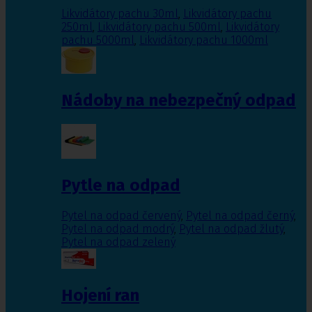
Likvidátory pachu 30ml
,
Likvidátory pachu
250ml
,
Likvidátory pachu 500ml
,
Likvidátory
pachu 5000ml
,
Likvidátory pachu 1000ml
Nádoby na nebezpečný odpad
Pytle na odpad
Pytel na odpad červený
,
Pytel na odpad černý
,
Pytel na odpad modrý
,
Pytel na odpad žlutý
,
Pytel na odpad zelený
Hojení ran