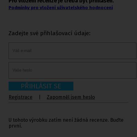
Pro vložení recenze je třeba být přihlášen.
Podmínky pro vložení uživatelského hodnocení
Zadejte své přihlašovací údaje:
PŘIHLÁSIT SE
Registrace
|
Zapomněl jsem heslo
U tohoto výrobku zatím není žádná recenze. Buďte
první.