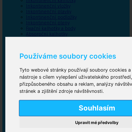
Inkontinenční kalhotky
Inkontinenční vložky
Inkontinenční plavky
Inkontinenční podložky
Inkontinenční pleny
Fixační kalhotky a body
Absorpční kalhotky
Péče o pánevní dno
Bylinky
Používáme soubory cookies
Tyto webové stránky používají soubory cookies a 
Inkontinenční kalhotky
nástroje s cílem vylepšení uživatelského prostředí
přizpůsobeného obsahu a reklam, analýzy návště
Plenkové kalhotky navlékací
,
Plenkové kalhotky
zalepovací
,
Inkontinenční kalhotky dámské
,
stránek a zjištění zdroje návštěvnosti.
Inkontinenční kalhotky pro muže
Souhlasím
Inkontinenční vložky
Upravit mé předvolby