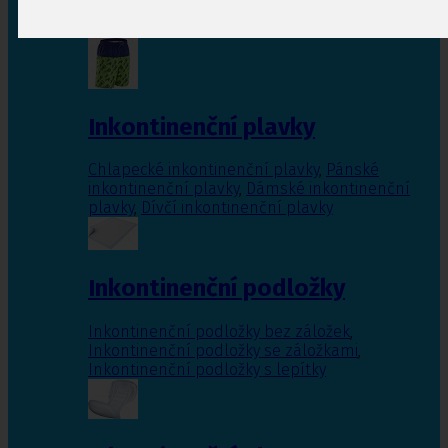
Inkontinenční vložky pro ženy
,
Inkontinenční
vložky pro muže
Inkontinenční plavky
Chlapecké inkontinenční plavky
,
Pánské
inkontinenční plavky
,
Dámské inkontinenční
plavky
,
Dívčí inkontinenční plavky
Inkontinenční podložky
Inkontinenční podložky bez záložek
,
Inkontinenční podložky se záložkami
,
Inkontinenční podložky s lepítky