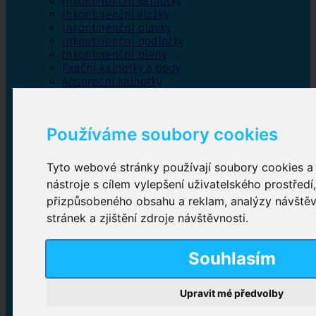
Inkontinenční kalhotky
Inkontinenční vložky
Inkontinenční plavky
Inkontinenční podložky
Inkontinenční pleny
Fixační kalhotky a body
Absorpční kalhotky
Péče o pánevní dno
Bylinky
Používáme soubory cookies
Tyto webové stránky používají soubory cookies a 
Inkontinenční kalhotky
nástroje s cílem vylepšení uživatelského prostředí
přizpůsobeného obsahu a reklam, analýzy návště
Plenkové kalhotky navlékací
,
Plenkové kalhotky
zalepovací
,
Inkontinenční kalhotky dámské
,
stránek a zjištění zdroje návštěvnosti.
Inkontinenční kalhotky pro muže
Souhlasím
Inkontinenční vložky
Upravit mé předvolby