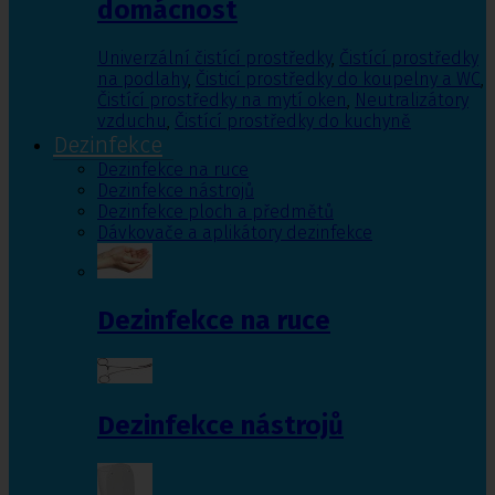
domácnost
Univerzální čistící prostředky
,
Čistící prostředky
na podlahy
,
Čisticí prostředky do koupelny a WC
,
Čistící prostředky na mytí oken
,
Neutralizátory
vzduchu
,
Čistící prostředky do kuchyně
Dezinfekce
Dezinfekce na ruce
Dezinfekce nástrojů
Dezinfekce ploch a předmětů
Dávkovače a aplikátory dezinfekce
Dezinfekce na ruce
Dezinfekce nástrojů