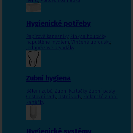
nehty
,
Pleťová kosmetika
Hygienické potřeby
Papírové kapesníky
,
Žínky a houbičky
napuštěné mýdlem
,
Vlhčené ubrousky
,
Jednorázové bryndáky
Zubní hygiena
Bělení zubů
,
Zubní kartáčky
,
Zubní pasty
,
Cestovní sady
,
Ústní vody
,
Elektrické zubní
kartáčky
Hygienické systémy