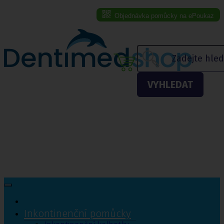
Objednávka pomůcky na ePoukaz
Menu eshopu
VYHLEDAT
Inkontinenční pomůcky