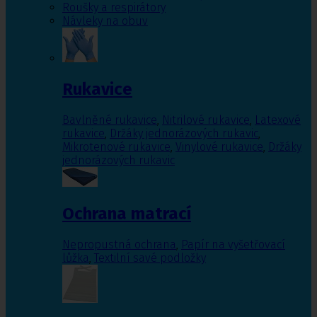
Roušky a respirátory
Návleky na obuv
Rukavice
Bavlněné rukavice
,
Nitrilové rukavice
,
Latexové
rukavice
,
Držáky jednorázových rukavic
,
Mikrotenové rukavice
,
Vinylové rukavice
,
Držáky
jednorázových rukavic
Ochrana matrací
Nepropustná ochrana
,
Papír na vyšetřovací
lůžka
,
Textilní savé podložky