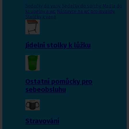
Sedačky do vany
,
Sedačky do sprchy
,
Madla do
koupelny a wc
,
Nástavce na wc pro invalidy
,
Stoličky k vaně
Jídelní stolky k lůžku
Ostatní pomůcky pro
sebeobsluhu
Stravování