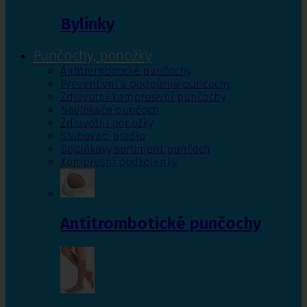
Bylinky
Punčochy, ponožky
Antitrombotické punčochy
Preventivní a podpůrné punčochy
Zdravotní kompresivní punčochy
Navlékače punčoch
Zdravotní ponožky
Stahovací prádlo
Doplňkový sortiment punčoch
Kompresní podkolenky
Antitrombotické punčochy