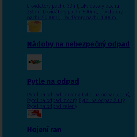
Likvidátory pachu 30ml
,
Likvidátory pachu
250ml
,
Likvidátory pachu 500ml
,
Likvidátory
pachu 5000ml
,
Likvidátory pachu 1000ml
Nádoby na nebezpečný odpad
Pytle na odpad
Pytel na odpad červený
,
Pytel na odpad černý
,
Pytel na odpad modrý
,
Pytel na odpad žlutý
,
Pytel na odpad zelený
Hojení ran