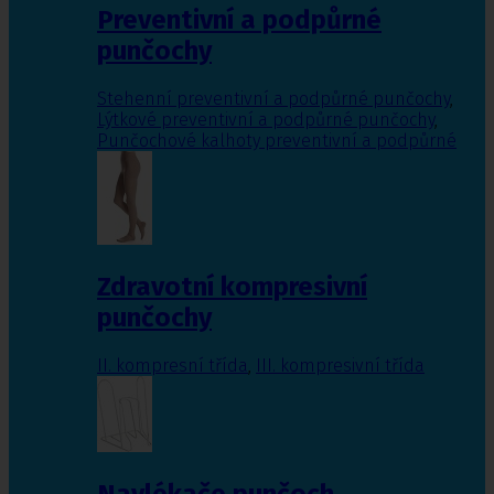
Preventivní a podpůrné
punčochy
Stehenní preventivní a podpůrné punčochy
,
Lýtkové preventivní a podpůrné punčochy
,
Punčochové kalhoty preventivní a podpůrné
Zdravotní kompresivní
punčochy
II. kompresní třída
,
III. kompresivní třída
Navlékače punčoch