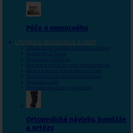
Péče o nemocného
Ortopedie, rehabilitace a sport
Ortopedické návleky, bandáže a ortézy
Fixační krční límce
Polohovací pomůcky
Matrace a podložky proti proleženinám
Míče na cvičení a doplňky k míčům
Rehabilitační a sportovní pomůcky
Tejpovací pásky
Ortopedické vložky a korektory
Ortopedické návleky, bandáže
a ortézy