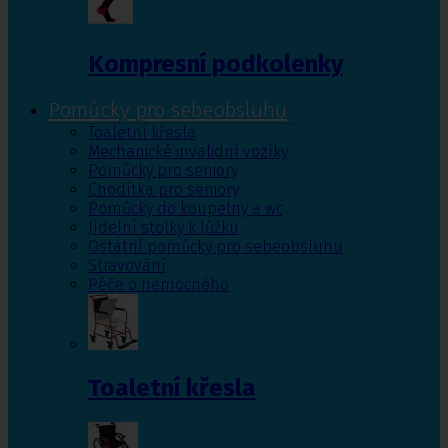
Kompresní podkolenky
Pomůcky pro sebeobsluhu
Toaletní křesla
Mechanické invalidní vozíky
Pomůcky pro seniory
Chodítka pro seniory
Pomůcky do koupelny a wc
Jídelní stolky k lůžku
Ostatní pomůcky pro sebeobsluhu
Stravování
Péče o nemocného
Toaletní křesla