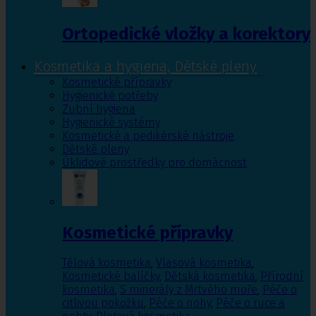
Ortopedické vložky a korektory
Kosmetika a hygiena, Dětské pleny
Kosmetické přípravky
Hygienické potřeby
Zubní hygiena
Hygienické systémy
Kosmetické a pedikérské nástroje
Dětské pleny
Úklidové prostředky pro domácnost
Kosmetické přípravky
Tělová kosmetika
,
Vlasová kosmetika
,
Kosmetické balíčky
,
Dětská kosmetika
,
Přírodní
kosmetika
,
S minerály z Mrtvého moře
,
Péče o
citlivou pokožku
,
Péče o nohy
,
Péče o ruce a