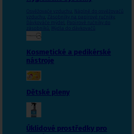
Osvěžovače vzduchu
,
Náplně do osvěžovačů
vzduchu
,
Zásobníky na papírové ručníky
,
Dávkováče mýdel
,
Papírové ručníky do
zásobníků
,
Mýdla do dávkovačů
Kosmetické a pedikérské
nástroje
Dětské pleny
Úklidové prostředky pro