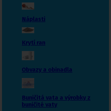
Náplasti
Krytí ran
Obvazy a obinadla
Buničitá vata a výrobky z
buničité vaty