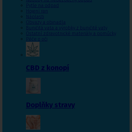
Pytle na odpad
Hojení ran
Náplasti
Obvazy a obinadla
Buničitá vata a výrobky z buničité vaty
Ostatní zdravotnické materiály a pomůcky
Péče o oči
CBD z konopí
Doplňky stravy