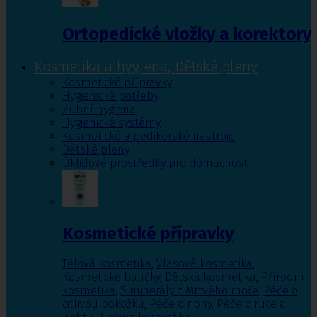
Ortopedické vložky a korektory
Kosmetika a hygiena, Dětské pleny
Kosmetické přípravky
Hygienické potřeby
Zubní hygiena
Hygienické systémy
Kosmetické a pedikérské nástroje
Dětské pleny
Úklidové prostředky pro domácnost
Kosmetické přípravky
Tělová kosmetika
,
Vlasová kosmetika
,
Kosmetické balíčky
,
Dětská kosmetika
,
Přírodní
kosmetika
,
S minerály z Mrtvého moře
,
Péče o
citlivou pokožku
,
Péče o nohy
,
Péče o ruce a