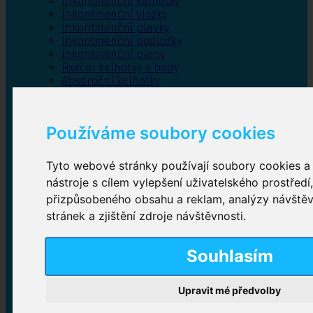
Inkontinenční kalhotky
Inkontinenční vložky
Inkontinenční plavky
Inkontinenční podložky
Inkontinenční pleny
Fixační kalhotky a body
Absorpční kalhotky
Péče o pánevní dno
Bylinky
Používáme soubory cookies
Tyto webové stránky používají soubory cookies a 
Inkontinenční kalhotky
nástroje s cílem vylepšení uživatelského prostředí
přizpůsobeného obsahu a reklam, analýzy návště
Plenkové kalhotky navlékací
,
Plenkové kalhotky
zalepovací
,
Inkontinenční kalhotky dámské
,
stránek a zjištění zdroje návštěvnosti.
Inkontinenční kalhotky pro muže
Souhlasím
Inkontinenční vložky
Upravit mé předvolby