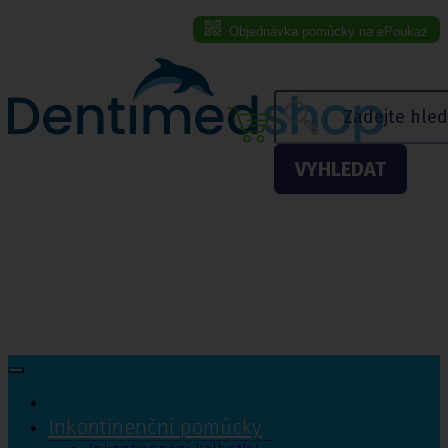
Objednávka pomůcky na ePoukaz
Menu eshopu
VYHLEDAT
Inkontinenční pomůcky