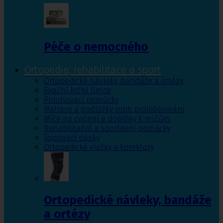
Péče o nemocného
Ortopedie, rehabilitace a sport
Ortopedické návleky, bandáže a ortézy
Fixační krční límce
Polohovací pomůcky
Matrace a podložky proti proleženinám
Míče na cvičení a doplňky k míčům
Rehabilitační a sportovní pomůcky
Tejpovací pásky
Ortopedické vložky a korektory
Ortopedické návleky, bandáže
a ortézy