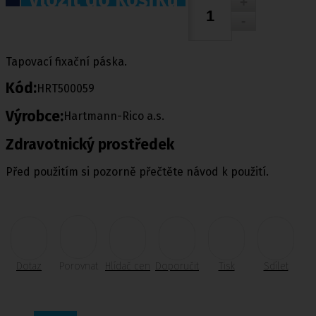
Tapovací fixační páska.
Kód:
HRT500059
Výrobce:
Hartmann-Rico a.s.
Zdravotnický prostředek
Před použitím si pozorně přečtěte návod k použití.
Dotaz
Porovnat
Hlídač cen
Doporučit
Tisk
Sdílet