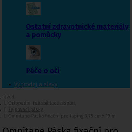
Ostatní zdravotnické materiály
a pomůcky
Péče o oči
Výprodej a slevy
Úvod
Ortopedie, rehabilitace a sport
Tejpovací pásky
Omnitape Páska fixační pro taping 3,75 cm x 10 m
Omnitape Páska fixační pro