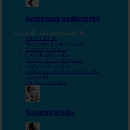
Kompresní podkolenky
Pomůcky pro sebeobsluhu
Toaletní křesla
Mechanické invalidní vozíky
Pomůcky pro seniory
Chodítka pro seniory
Pomůcky do koupelny a wc
Jídelní stolky k lůžku
Ostatní pomůcky pro sebeobsluhu
Stravování
Péče o nemocného
Toaletní křesla