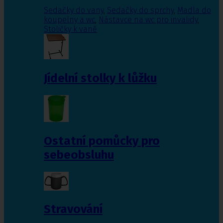
Sedačky do vany
,
Sedačky do sprchy
,
Madla do
koupelny a wc
,
Nástavce na wc pro invalidy
,
Stoličky k vaně
Jídelní stolky k lůžku
Ostatní pomůcky pro
sebeobsluhu
Stravování