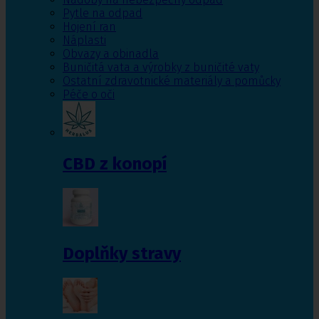
Pytle na odpad
Hojení ran
Náplasti
Obvazy a obinadla
Buničitá vata a výrobky z buničité vaty
Ostatní zdravotnické materiály a pomůcky
Péče o oči
CBD z konopí
Doplňky stravy