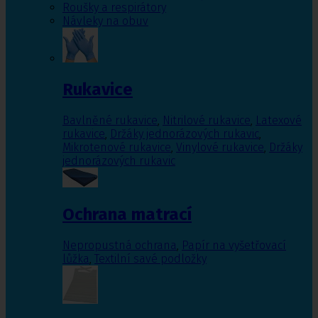
Roušky a respirátory
Návleky na obuv
Rukavice
Bavlněné rukavice
,
Nitrilové rukavice
,
Latexové
rukavice
,
Držáky jednorázových rukavic
,
Mikrotenové rukavice
,
Vinylové rukavice
,
Držáky
jednorázových rukavic
Ochrana matrací
Nepropustná ochrana
,
Papír na vyšetřovací
lůžka
,
Textilní savé podložky