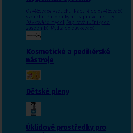
Osvěžovače vzduchu
,
Náplně do osvěžovačů
vzduchu
,
Zásobníky na papírové ručníky
,
Dávkováče mýdel
,
Papírové ručníky do
zásobníků
,
Mýdla do dávkovačů
Kosmetické a pedikérské
nástroje
Dětské pleny
Úklidové prostředky pro