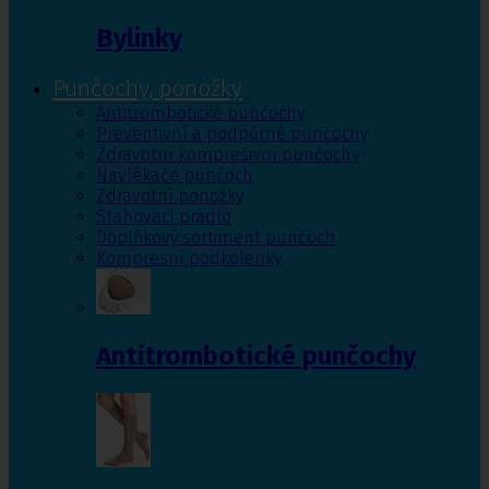
Bylinky
Punčochy, ponožky
Antitrombotické punčochy
Preventivní a podpůrné punčochy
Zdravotní kompresivní punčochy
Navlékače punčoch
Zdravotní ponožky
Stahovací prádlo
Doplňkový sortiment punčoch
Kompresní podkolenky
Antitrombotické punčochy