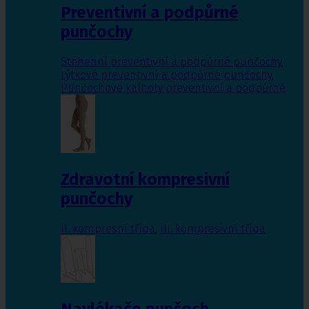
Preventivní a podpůrné
punčochy
Stehenní preventivní a podpůrné punčochy
,
Lýtkové preventivní a podpůrné punčochy
,
Punčochové kalhoty preventivní a podpůrné
Zdravotní kompresivní
punčochy
II. kompresní třída
,
III. kompresivní třída
Navlékače punčoch