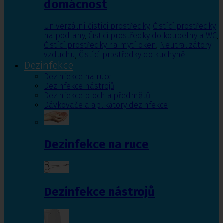
domácnost
Univerzální čistící prostředky
,
Čistící prostředky
na podlahy
,
Čisticí prostředky do koupelny a WC
,
Čistící prostředky na mytí oken
,
Neutralizátory
vzduchu
,
Čistící prostředky do kuchyně
Dezinfekce
Dezinfekce na ruce
Dezinfekce nástrojů
Dezinfekce ploch a předmětů
Dávkovače a aplikátory dezinfekce
Dezinfekce na ruce
Dezinfekce nástrojů