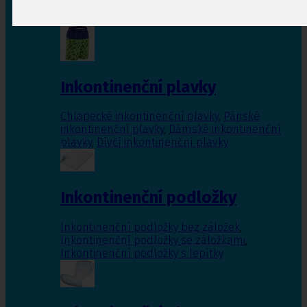
Inkontinenční vložky pro ženy
,
Inkontinenční
vložky pro muže
Inkontinenční plavky
Chlapecké inkontinenční plavky
,
Pánské
inkontinenční plavky
,
Dámské inkontinenční
plavky
,
Dívčí inkontinenční plavky
Inkontinenční podložky
Inkontinenční podložky bez záložek
,
Inkontinenční podložky se záložkami
,
Inkontinenční podložky s lepítky