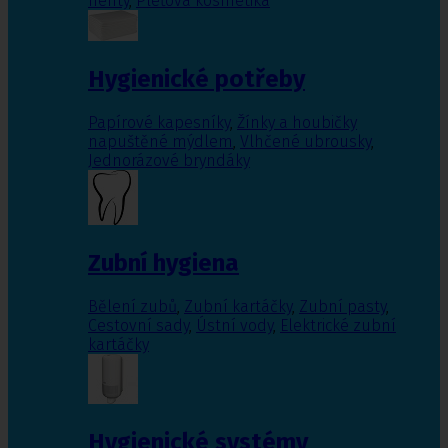
nehty
,
Pleťová kosmetika
Hygienické potřeby
Papírové kapesníky
,
Žínky a houbičky
napuštěné mýdlem
,
Vlhčené ubrousky
,
Jednorázové bryndáky
Zubní hygiena
Bělení zubů
,
Zubní kartáčky
,
Zubní pasty
,
Cestovní sady
,
Ústní vody
,
Elektrické zubní
kartáčky
Hygienické systémy