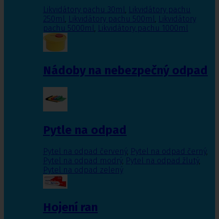
Likvidátory pachu 30ml
,
Likvidátory pachu
250ml
,
Likvidátory pachu 500ml
,
Likvidátory
pachu 5000ml
,
Likvidátory pachu 1000ml
Nádoby na nebezpečný odpad
Pytle na odpad
Pytel na odpad červený
,
Pytel na odpad černý
,
Pytel na odpad modrý
,
Pytel na odpad žlutý
,
Pytel na odpad zelený
Hojení ran