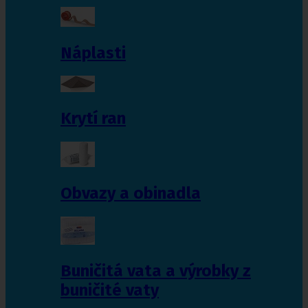
Náplasti
Krytí ran
Obvazy a obinadla
Buničitá vata a výrobky z
buničité vaty