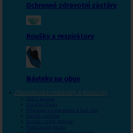
Ochranné zdravotní zástěry
Roušky a respirátory
Návleky na obuv
Zdravotnické materiály a pomůcky
CBD z konopí
Doplňky stravy
Přípravky na bradavice a kuří oka
Umělá sladidla
Domácí solné jeskyně
Pohlcovače pachu
Nádoby na nebezpečný odpad