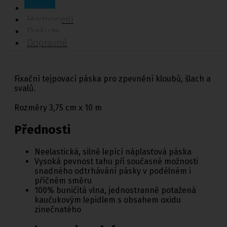
Popis
Hodnocení
Diskuze
Dopravné
Fixační tejpovací páska pro zpevnění kloubů, šlach a
svalů.
Rozměry 3,75 cm x 10 m
Přednosti
Neelastická, silně lepící náplasťová páska
Vysoká pevnost tahu při současné možnosti
snadného odtrhávání pásky v podélném i
příčném směru
100% buničitá vlna, jednostranně potažená
kaučukovým lepidlem s obsahem oxidu
zinečnatého