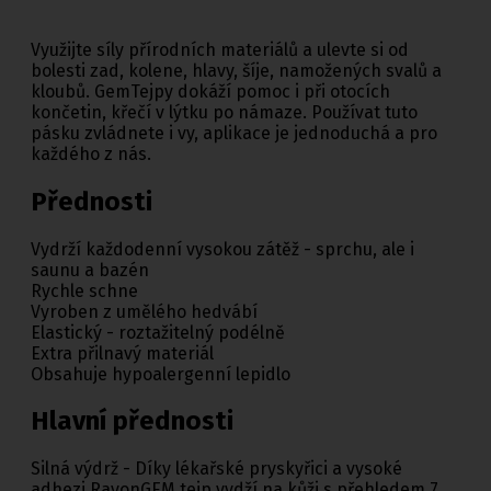
Využijte síly přírodních materiálů a ulevte si od
bolesti zad, kolene, hlavy, šíje, namožených svalů a
kloubů. GemTejpy dokáží pomoc i při otocích
končetin, křečí v lýtku po námaze. Používat tuto
pásku zvládnete i vy, aplikace je jednoduchá a pro
každého z nás.
Přednosti
Vydrží každodenní vysokou zátěž - sprchu, ale i
saunu a bazén
Rychle schne
Vyroben z umělého hedvábí
Elastický - roztažitelný podélně
Extra přilnavý materiál
Obsahuje hypoalergenní lepidlo
Hlavní přednosti
Silná výdrž - Díky lékařské pryskyřici a vysoké
adhezi RayonGEM tejp vydží na kůži s přehledem 7