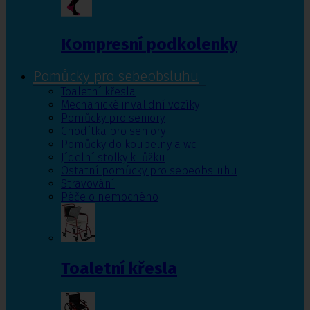
Kompresní podkolenky
Pomůcky pro sebeobsluhu
Toaletní křesla
Mechanické invalidní vozíky
Pomůcky pro seniory
Chodítka pro seniory
Pomůcky do koupelny a wc
Jídelní stolky k lůžku
Ostatní pomůcky pro sebeobsluhu
Stravování
Péče o nemocného
Toaletní křesla