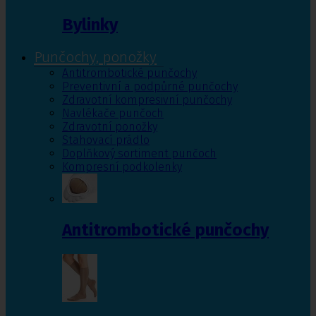
Bylinky
Punčochy, ponožky
Antitrombotické punčochy
Preventivní a podpůrné punčochy
Zdravotní kompresivní punčochy
Navlékače punčoch
Zdravotní ponožky
Stahovací prádlo
Doplňkový sortiment punčoch
Kompresní podkolenky
Antitrombotické punčochy