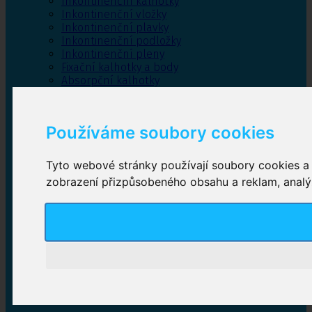
Inkontinenční kalhotky
Inkontinenční vložky
Inkontinenční plavky
Inkontinenční podložky
Inkontinenční pleny
Fixační kalhotky a body
Absorpční kalhotky
Péče o pánevní dno
Bylinky
Používáme soubory cookies
Tyto webové stránky používají soubory cookies a d
Inkontinenční kalhotky
zobrazení přizpůsobeného obsahu a reklam, analýz
Plenkové kalhotky navlékací
,
Plenkové kalhotky
zalepovací
,
Inkontinenční kalhotky dámské
,
Inkontinenční kalhotky pro muže
Inkontinenční vložky