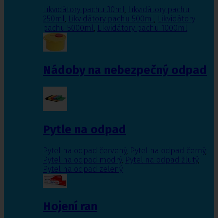
Likvidátory pachu 30ml
,
Likvidátory pachu
250ml
,
Likvidátory pachu 500ml
,
Likvidátory
pachu 5000ml
,
Likvidátory pachu 1000ml
Nádoby na nebezpečný odpad
Pytle na odpad
Pytel na odpad červený
,
Pytel na odpad černý
,
Pytel na odpad modrý
,
Pytel na odpad žlutý
,
Pytel na odpad zelený
Hojení ran