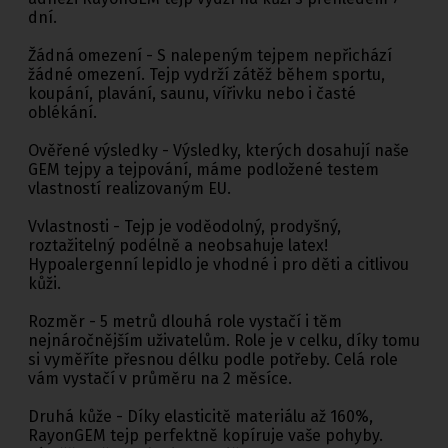
dní.
Žádná omezení - S nalepeným tejpem nepřichází
žádné omezení. Tejp vydrží zátěž během sportu,
koupání, plavání, saunu, vířivku nebo i časté
oblékání.
Ověřené výsledky - Výsledky, kterých dosahují naše
GEM tejpy a tejpování, máme podložené testem
vlastností realizovaným EU.
Vvlastnosti - Tejp je voděodolný, prodyšný,
roztažitelný podélně a neobsahuje latex!
Hypoalergenní lepidlo je vhodné i pro děti a citlivou
kůži.
Rozměr - 5 metrů dlouhá role vystačí i těm
nejnáročnějším uživatelům. Role je v celku, díky tomu
si vyměříte přesnou délku podle potřeby. Celá role
vám vystačí v průměru na 2 měsíce.
Druhá kůže - Díky elasticitě materiálu až 160%,
RayonGEM tejp perfektně kopíruje vaše pohyby.