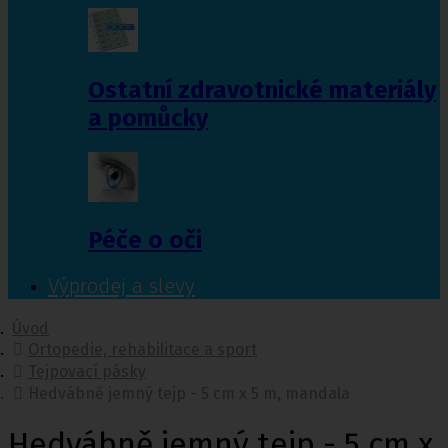
Ostatní zdravotnické materiály
a pomůcky
Péče o oči
Výprodej a slevy
Úvod
Ortopedie, rehabilitace a sport
Tejpovací pásky
Hedvábně jemný tejp - 5 cm x 5 m, mandala
Hedvábně jemný tejp - 5 cm x