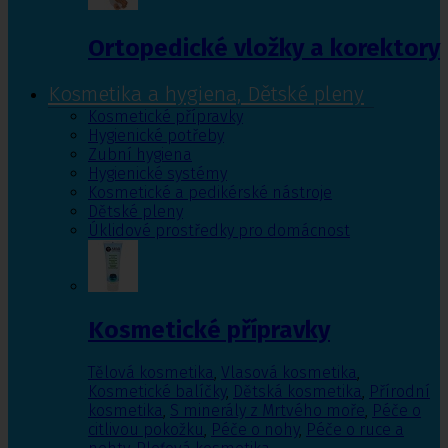
Ortopedické vložky a korektory
Kosmetika a hygiena, Dětské pleny
Kosmetické přípravky
Hygienické potřeby
Zubní hygiena
Hygienické systémy
Kosmetické a pedikérské nástroje
Dětské pleny
Úklidové prostředky pro domácnost
Kosmetické přípravky
Tělová kosmetika
,
Vlasová kosmetika
,
Kosmetické balíčky
,
Dětská kosmetika
,
Přírodní
kosmetika
,
S minerály z Mrtvého moře
,
Péče o
citlivou pokožku
,
Péče o nohy
,
Péče o ruce a