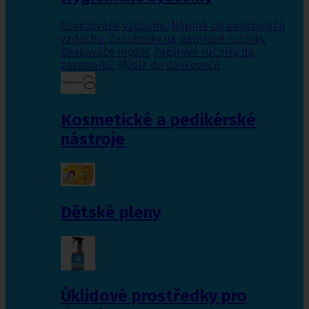
Osvěžovače vzduchu
,
Náplně do osvěžovačů
vzduchu
,
Zásobníky na papírové ručníky
,
Dávkováče mýdel
,
Papírové ručníky do
zásobníků
,
Mýdla do dávkovačů
Kosmetické a pedikérské
nástroje
Dětské pleny
Úklidové prostředky pro