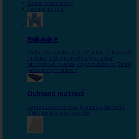
Roušky a respirátory
Návleky na obuv
Rukavice
Bavlněné rukavice
,
Nitrilové rukavice
,
Latexové
rukavice
,
Držáky jednorázových rukavic
,
Mikrotenové rukavice
,
Vinylové rukavice
,
Držáky
jednorázových rukavic
Ochrana matrací
Nepropustná ochrana
,
Papír na vyšetřovací
lůžka
,
Textilní savé podložky