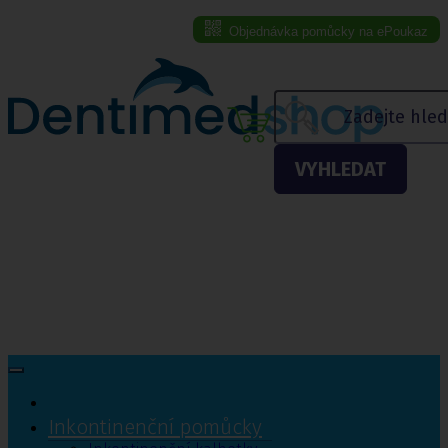
Objednávka pomůcky na ePoukaz
Menu eshopu
VYHLEDAT
Inkontinenční pomůcky