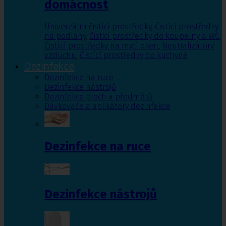
domácnost
Univerzální čistící prostředky
,
Čistící prostředky
na podlahy
,
Čisticí prostředky do koupelny a WC
,
Čistící prostředky na mytí oken
,
Neutralizátory
vzduchu
,
Čistící prostředky do kuchyně
Dezinfekce
Dezinfekce na ruce
Dezinfekce nástrojů
Dezinfekce ploch a předmětů
Dávkovače a aplikátory dezinfekce
Dezinfekce na ruce
Dezinfekce nástrojů