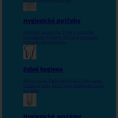
nehty
,
Pleťová kosmetika
Hygienické potřeby
Papírové kapesníky
,
Žínky a houbičky
napuštěné mýdlem
,
Vlhčené ubrousky
,
Jednorázové bryndáky
Zubní hygiena
Bělení zubů
,
Zubní kartáčky
,
Zubní pasty
,
Cestovní sady
,
Ústní vody
,
Elektrické zubní
kartáčky
Hygienické systémy