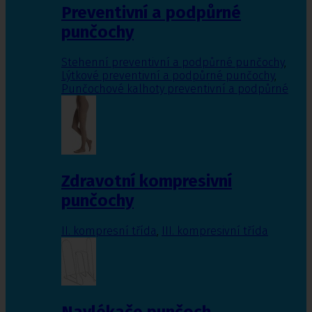
Preventivní a podpůrné
punčochy
Stehenní preventivní a podpůrné punčochy
,
Lýtkové preventivní a podpůrné punčochy
,
Punčochové kalhoty preventivní a podpůrné
Zdravotní kompresivní
punčochy
II. kompresní třída
,
III. kompresivní třída
Navlékače punčoch