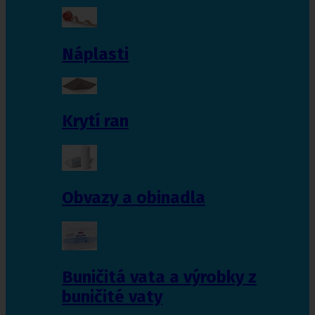
Náplasti
Krytí ran
Obvazy a obinadla
Buničitá vata a výrobky z
buničité vaty