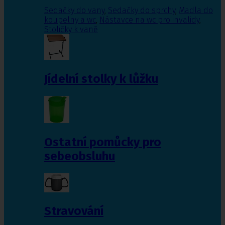
Sedačky do vany
,
Sedačky do sprchy
,
Madla do
koupelny a wc
,
Nástavce na wc pro invalidy
,
Stoličky k vaně
Jídelní stolky k lůžku
Ostatní pomůcky pro
sebeobsluhu
Stravování