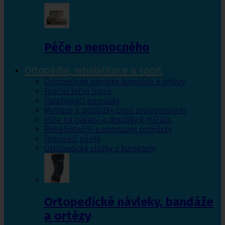
Péče o nemocného
Ortopedie, rehabilitace a sport
Ortopedické návleky, bandáže a ortézy
Fixační krční límce
Polohovací pomůcky
Matrace a podložky proti proleženinám
Míče na cvičení a doplňky k míčům
Rehabilitační a sportovní pomůcky
Tejpovací pásky
Ortopedické vložky a korektory
Ortopedické návleky, bandáže
a ortézy