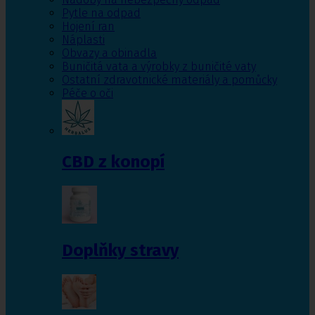
Pytle na odpad
Hojení ran
Náplasti
Obvazy a obinadla
Buničitá vata a výrobky z buničité vaty
Ostatní zdravotnické materiály a pomůcky
Péče o oči
CBD z konopí
Doplňky stravy