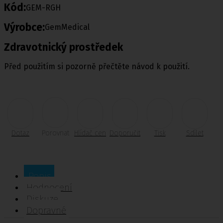
Kód:
GEM-RGH
Výrobce:
GemMedical
Zdravotnický prostředek
Před použitím si pozorně přečtěte návod k použití.
Dotaz
Porovnat
Hlídač cen
Doporučit
Tisk
Sdílet
Popis
Hodnocení
Diskuze
Dopravné