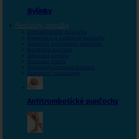
Bylinky
Punčochy, ponožky
Antitrombotické punčochy
Preventivní a podpůrné punčochy
Zdravotní kompresivní punčochy
Navlékače punčoch
Zdravotní ponožky
Stahovací prádlo
Doplňkový sortiment punčoch
Kompresní podkolenky
Antitrombotické punčochy