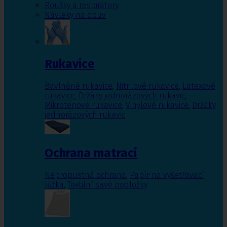
Roušky a respirátory
Návleky na obuv
Rukavice
Bavlněné rukavice
,
Nitrilové rukavice
,
Latexové
rukavice
,
Držáky jednorázových rukavic
,
Mikrotenové rukavice
,
Vinylové rukavice
,
Držáky
jednorázových rukavic
Ochrana matrací
Nepropustná ochrana
,
Papír na vyšetřovací
lůžka
,
Textilní savé podložky