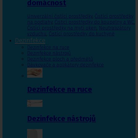
domácnost
Univerzální čistící prostředky
,
Čistící prostředky
na podlahy
,
Čisticí prostředky do koupelny a WC
,
Čistící prostředky na mytí oken
,
Neutralizátory
vzduchu
,
Čistící prostředky do kuchyně
Dezinfekce
Dezinfekce na ruce
Dezinfekce nástrojů
Dezinfekce ploch a předmětů
Dávkovače a aplikátory dezinfekce
Dezinfekce na ruce
Dezinfekce nástrojů