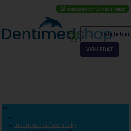
Objednávka pomůcky na ePoukaz
Menu eshopu
VYHLEDAT
Inkontinenční pomůcky