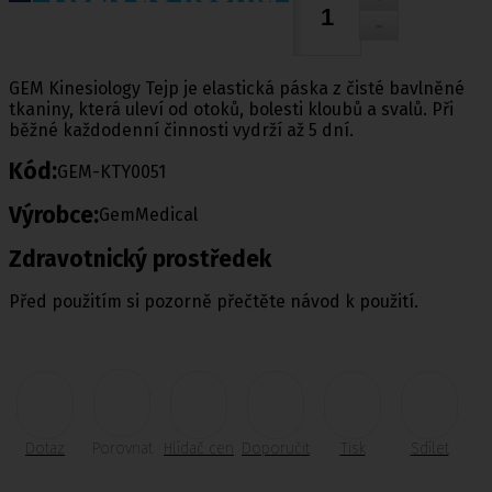
GEM Kinesiology Tejp je elastická páska z čisté bavlněné
tkaniny, která uleví od otoků, bolesti kloubů a svalů. Při
běžné každodenní činnosti vydrží až 5 dní.
Kód:
GEM-KTY0051
Výrobce:
GemMedical
Zdravotnický prostředek
Před použitím si pozorně přečtěte návod k použití.
Dotaz
Porovnat
Hlídač cen
Doporučit
Tisk
Sdílet