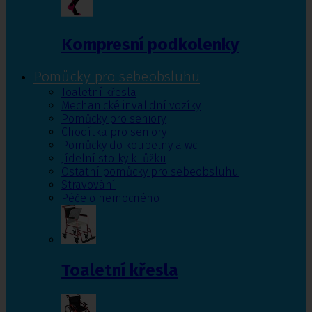
Kompresní podkolenky
Pomůcky pro sebeobsluhu
Toaletní křesla
Mechanické invalidní vozíky
Pomůcky pro seniory
Chodítka pro seniory
Pomůcky do koupelny a wc
Jídelní stolky k lůžku
Ostatní pomůcky pro sebeobsluhu
Stravování
Péče o nemocného
Toaletní křesla