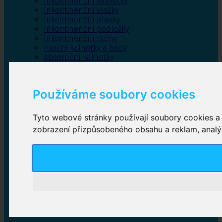
Inkontinenční kalhotky
Inkontinenční vložky
Inkontinenční plavky
Inkontinenční podložky
Inkontinenční pleny
Fixační kalhotky a body
Absorpční kalhotky
Péče o pánevní dno
Bylinky
Používáme soubory cookies
Tyto webové stránky používají soubory cookies a d
Inkontinenční kalhotky
zobrazení přizpůsobeného obsahu a reklam, analýz
Plenkové kalhotky navlékací
,
Plenkové kalhotky
zalepovací
,
Inkontinenční kalhotky dámské
,
Inkontinenční kalhotky pro muže
Inkontinenční vložky