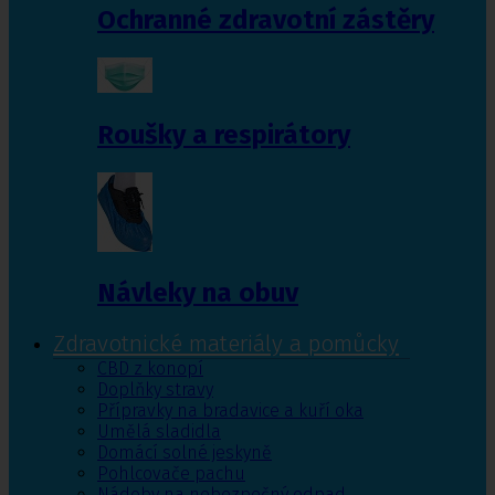
Ochranné zdravotní zástěry
Roušky a respirátory
Návleky na obuv
Zdravotnické materiály a pomůcky
CBD z konopí
Doplňky stravy
Přípravky na bradavice a kuří oka
Umělá sladidla
Domácí solné jeskyně
Pohlcovače pachu
Nádoby na nebezpečný odpad