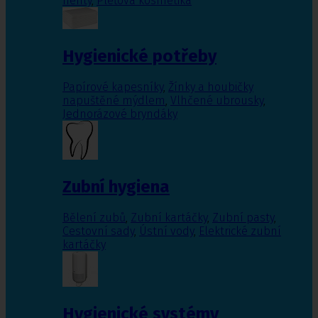
nehty
,
Pleťová kosmetika
Hygienické potřeby
Papírové kapesníky
,
Žínky a houbičky
napuštěné mýdlem
,
Vlhčené ubrousky
,
Jednorázové bryndáky
Zubní hygiena
Bělení zubů
,
Zubní kartáčky
,
Zubní pasty
,
Cestovní sady
,
Ústní vody
,
Elektrické zubní
kartáčky
Hygienické systémy