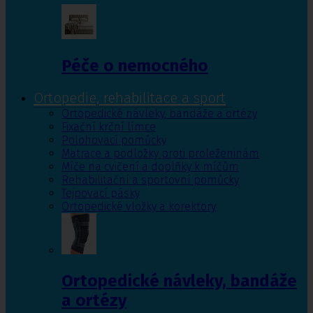
Péče o nemocného
Ortopedie, rehabilitace a sport
Ortopedické návleky, bandáže a ortézy
Fixační krční límce
Polohovací pomůcky
Matrace a podložky proti proleženinám
Míče na cvičení a doplňky k míčům
Rehabilitační a sportovní pomůcky
Tejpovací pásky
Ortopedické vložky a korektory
Ortopedické návleky, bandáže
a ortézy