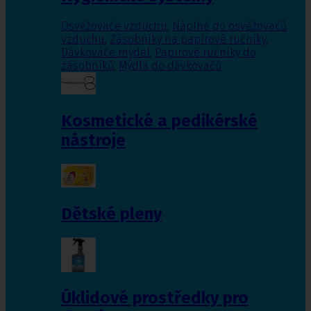
Osvěžovače vzduchu
,
Náplně do osvěžovačů
vzduchu
,
Zásobníky na papírové ručníky
,
Dávkováče mýdel
,
Papírové ručníky do
zásobníků
,
Mýdla do dávkovačů
Kosmetické a pedikérské
nástroje
Dětské pleny
Úklidové prostředky pro