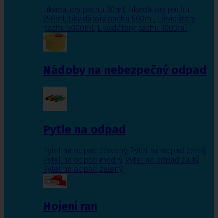
Likvidátory pachu 30ml
,
Likvidátory pachu
250ml
,
Likvidátory pachu 500ml
,
Likvidátory
pachu 5000ml
,
Likvidátory pachu 1000ml
Nádoby na nebezpečný odpad
Pytle na odpad
Pytel na odpad červený
,
Pytel na odpad černý
,
Pytel na odpad modrý
,
Pytel na odpad žlutý
,
Pytel na odpad zelený
Hojení ran