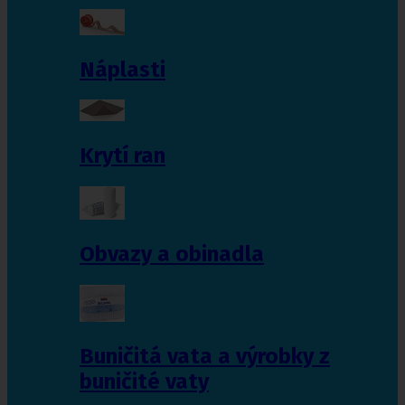
Náplasti
Krytí ran
Obvazy a obinadla
Buničitá vata a výrobky z
buničité vaty