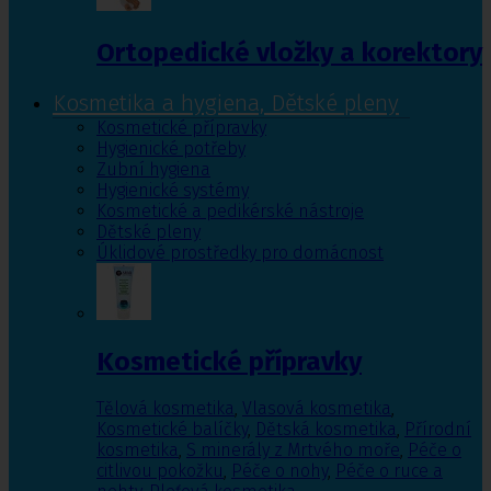
Ortopedické vložky a korektory
Kosmetika a hygiena, Dětské pleny
Kosmetické přípravky
Hygienické potřeby
Zubní hygiena
Hygienické systémy
Kosmetické a pedikérské nástroje
Dětské pleny
Úklidové prostředky pro domácnost
Kosmetické přípravky
Tělová kosmetika
,
Vlasová kosmetika
,
Kosmetické balíčky
,
Dětská kosmetika
,
Přírodní
kosmetika
,
S minerály z Mrtvého moře
,
Péče o
citlivou pokožku
,
Péče o nohy
,
Péče o ruce a