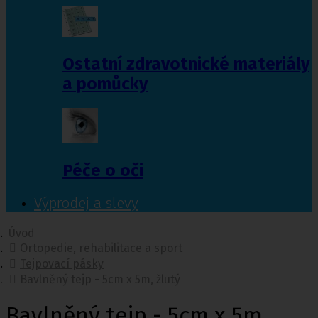
Ostatní zdravotnické materiály
a pomůcky
Péče o oči
Výprodej a slevy
Úvod
Ortopedie, rehabilitace a sport
Tejpovací pásky
Bavlněný tejp - 5cm x 5m, žlutý
Bavlněný tejp - 5cm x 5m,