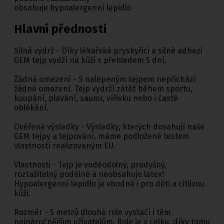
obsahuje hypoalergenní lepidlo
Hlavní přednosti
Silná výdrž - Díky lékařské pryskyřici a silné adhezi
GEM tejp vydží na kůži s přehledem 5 dní.
Žádná omezení - S nalepeným tejpem nepřichází
žádné omezení. Tejp vydrží zátěž během sportu,
koupání, plavání, saunu, vířivku nebo i časté
oblékání.
Ověřené výsledky - Výsledky, kterých dosahují naše
GEM tejpy a tejpování, máme podložené testem
vlastností realizovaným EU.
Vlastnosti - Tejp je voděodolný, prodyšný,
roztažitelný podélně a neobsahuje latex!
Hypoalergenní lepidlo je vhodné i pro děti a citlivou
kůži.
Rozměr - 5 metrů dlouhá role vystačí i těm
nejnáročnějším uživatelům. Role je v celku, díky tomu