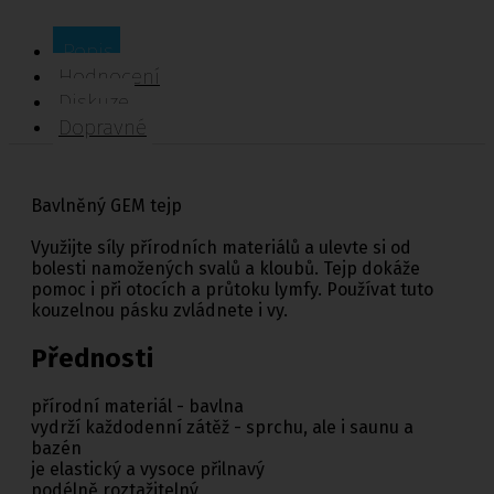
Popis
Hodnocení
Diskuze
Dopravné
Bavlněný GEM tejp
Využijte síly přírodních materiálů a ulevte si od
bolesti namožených svalů a kloubů. Tejp dokáže
pomoc i při otocích a průtoku lymfy. Používat tuto
kouzelnou pásku zvládnete i vy.
Přednosti
přírodní materiál - bavlna
vydrží každodenní zátěž - sprchu, ale i saunu a
bazén
je elastický a vysoce přilnavý
podélně roztažitelný