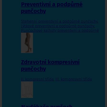
Preventivní a podpůrné
punčochy
Stehenní preventivní a podpůrné punčochy
,
Lýtkové preventivní a podpůrné punčochy
,
Punčochové kalhoty preventivní a podpůrné
Zdravotní kompresivní
punčochy
II. kompresní třída
,
III. kompresivní třída
Navlékače punčoch