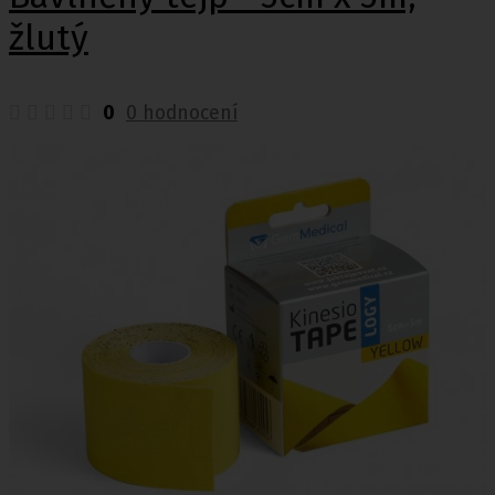
žlutý
0
0 hodnocení