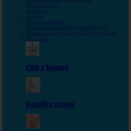
Pytle na odpad
Hojení ran
Náplasti
Obvazy a obinadla
Buničitá vata a výrobky z buničité vaty
Ostatní zdravotnické materiály a pomůcky
Péče o oči
CBD z konopí
Doplňky stravy