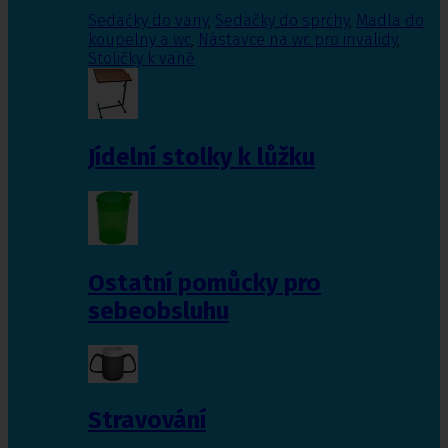
Sedačky do vany
,
Sedačky do sprchy
,
Madla do
koupelny a wc
,
Nástavce na wc pro invalidy
,
Stoličky k vaně
Jídelní stolky k lůžku
Ostatní pomůcky pro
sebeobsluhu
Stravování