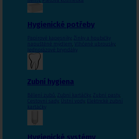
nehty
,
Pleťová kosmetika
Hygienické potřeby
Papírové kapesníky
,
Žínky a houbičky
napuštěné mýdlem
,
Vlhčené ubrousky
,
Jednorázové bryndáky
Zubní hygiena
Bělení zubů
,
Zubní kartáčky
,
Zubní pasty
,
Cestovní sady
,
Ústní vody
,
Elektrické zubní
kartáčky
Hygienické systémy