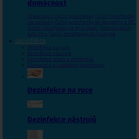
domácnost
Univerzální čistící prostředky
,
Čistící prostředky
na podlahy
,
Čisticí prostředky do koupelny a WC
,
Čistící prostředky na mytí oken
,
Neutralizátory
vzduchu
,
Čistící prostředky do kuchyně
Dezinfekce
Dezinfekce na ruce
Dezinfekce nástrojů
Dezinfekce ploch a předmětů
Dávkovače a aplikátory dezinfekce
Dezinfekce na ruce
Dezinfekce nástrojů