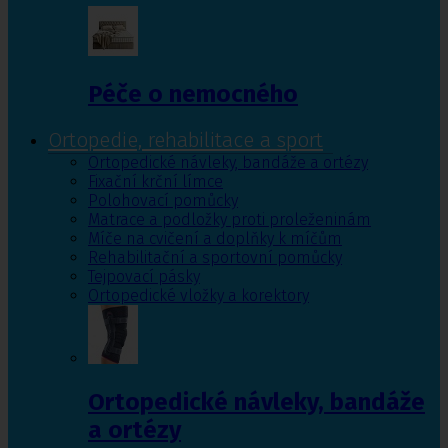
Péče o nemocného
Ortopedie, rehabilitace a sport
Ortopedické návleky, bandáže a ortézy
Fixační krční límce
Polohovací pomůcky
Matrace a podložky proti proleženinám
Míče na cvičení a doplňky k míčům
Rehabilitační a sportovní pomůcky
Tejpovací pásky
Ortopedické vložky a korektory
Ortopedické návleky, bandáže
a ortézy