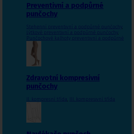
Preventivní a podpůrné
punčochy
Stehenní preventivní a podpůrné punčochy
,
Lýtkové preventivní a podpůrné punčochy
,
Punčochové kalhoty preventivní a podpůrné
Zdravotní kompresivní
punčochy
II. kompresní třída
,
III. kompresivní třída
Navlékače punčoch