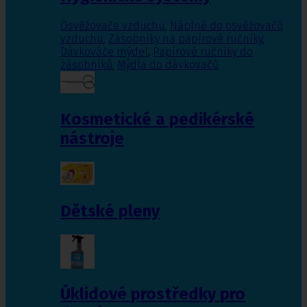
Osvěžovače vzduchu
,
Náplně do osvěžovačů
vzduchu
,
Zásobníky na papírové ručníky
,
Dávkováče mýdel
,
Papírové ručníky do
zásobníků
,
Mýdla do dávkovačů
Kosmetické a pedikérské
nástroje
Dětské pleny
Úklidové prostředky pro