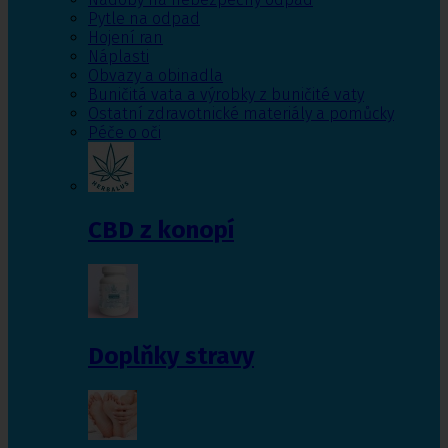
Pytle na odpad
Hojení ran
Náplasti
Obvazy a obinadla
Buničitá vata a výrobky z buničité vaty
Ostatní zdravotnické materiály a pomůcky
Péče o oči
CBD z konopí
Doplňky stravy