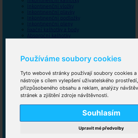
Inkontinenční kalhotky
Inkontinenční vložky
Inkontinenční plavky
Inkontinenční podložky
Inkontinenční pleny
Fixační kalhotky a body
Absorpční kalhotky
Péče o pánevní dno
Bylinky
Používáme soubory cookies
Tyto webové stránky používají soubory cookies a 
Inkontinenční kalhotky
nástroje s cílem vylepšení uživatelského prostředí
přizpůsobeného obsahu a reklam, analýzy návště
Plenkové kalhotky navlékací
,
Plenkové kalhotky
zalepovací
,
Inkontinenční kalhotky dámské
,
stránek a zjištění zdroje návštěvnosti.
Inkontinenční kalhotky pro muže
Souhlasím
Inkontinenční vložky
Upravit mé předvolby