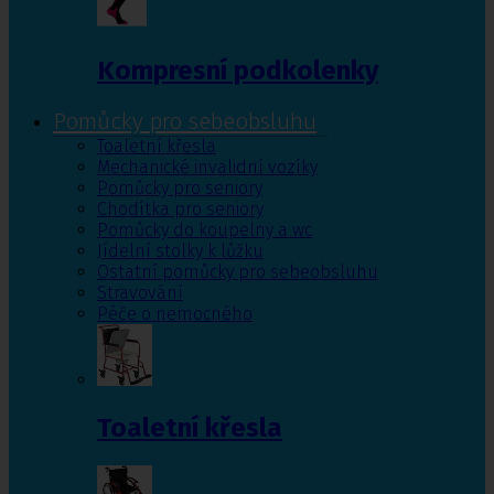
Kompresní podkolenky
Pomůcky pro sebeobsluhu
Toaletní křesla
Mechanické invalidní vozíky
Pomůcky pro seniory
Chodítka pro seniory
Pomůcky do koupelny a wc
Jídelní stolky k lůžku
Ostatní pomůcky pro sebeobsluhu
Stravování
Péče o nemocného
Toaletní křesla