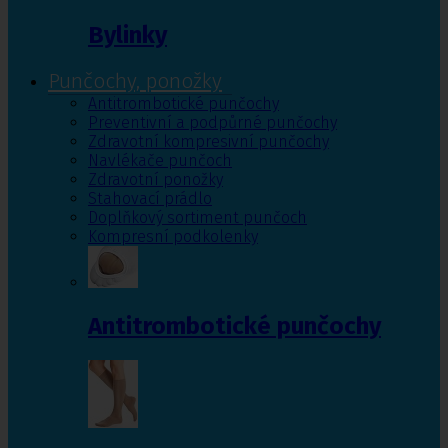
Bylinky
Punčochy, ponožky
Antitrombotické punčochy
Preventivní a podpůrné punčochy
Zdravotní kompresivní punčochy
Navlékače punčoch
Zdravotní ponožky
Stahovací prádlo
Doplňkový sortiment punčoch
Kompresní podkolenky
Antitrombotické punčochy