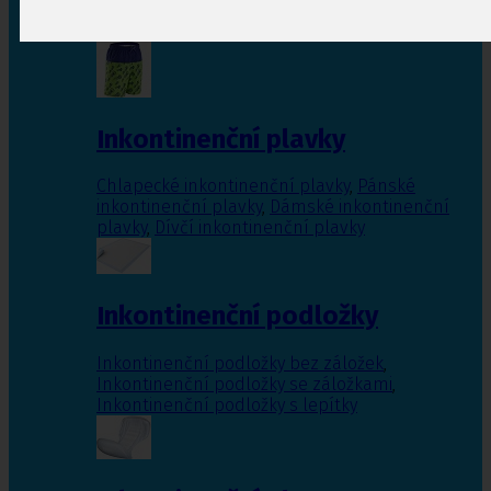
Inkontinenční vložky pro ženy
,
Inkontinenční
vložky pro muže
Inkontinenční plavky
Chlapecké inkontinenční plavky
,
Pánské
inkontinenční plavky
,
Dámské inkontinenční
plavky
,
Dívčí inkontinenční plavky
Inkontinenční podložky
Inkontinenční podložky bez záložek
,
Inkontinenční podložky se záložkami
,
Inkontinenční podložky s lepítky