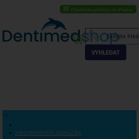
Objednávka pomůcky na ePoukaz
Menu eshopu
VYHLEDAT
Inkontinenční pomůcky