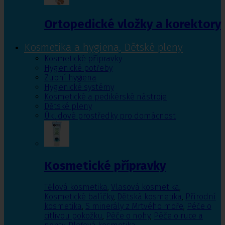
Ortopedické vložky a korektory
Kosmetika a hygiena, Dětské pleny
Kosmetické přípravky
Hygienické potřeby
Zubní hygiena
Hygienické systémy
Kosmetické a pedikérské nástroje
Dětské pleny
Úklidové prostředky pro domácnost
Kosmetické přípravky
Tělová kosmetika
,
Vlasová kosmetika
,
Kosmetické balíčky
,
Dětská kosmetika
,
Přírodní
kosmetika
,
S minerály z Mrtvého moře
,
Péče o
citlivou pokožku
,
Péče o nohy
,
Péče o ruce a