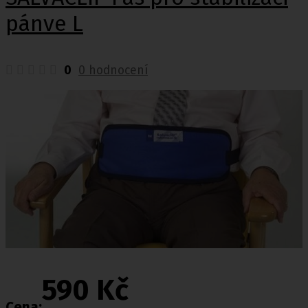
pánve L
0
0 hodnocení
590 Kč
Cena: