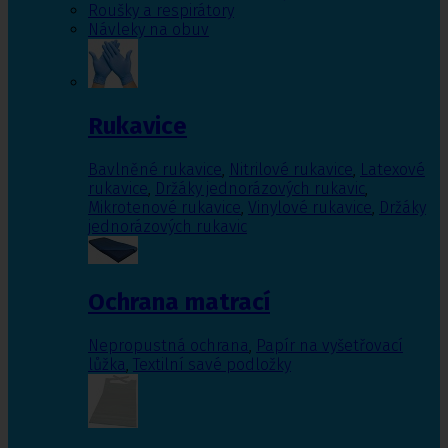
Roušky a respirátory
Návleky na obuv
Rukavice
Bavlněné rukavice
,
Nitrilové rukavice
,
Latexové
rukavice
,
Držáky jednorázových rukavic
,
Mikrotenové rukavice
,
Vinylové rukavice
,
Držáky
jednorázových rukavic
Ochrana matrací
Nepropustná ochrana
,
Papír na vyšetřovací
lůžka
,
Textilní savé podložky