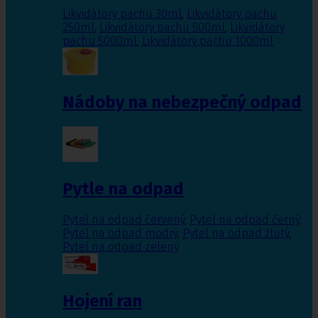
Likvidátory pachu 30ml
,
Likvidátory pachu
250ml
,
Likvidátory pachu 500ml
,
Likvidátory
pachu 5000ml
,
Likvidátory pachu 1000ml
Nádoby na nebezpečný odpad
Pytle na odpad
Pytel na odpad červený
,
Pytel na odpad černý
,
Pytel na odpad modrý
,
Pytel na odpad žlutý
,
Pytel na odpad zelený
Hojení ran