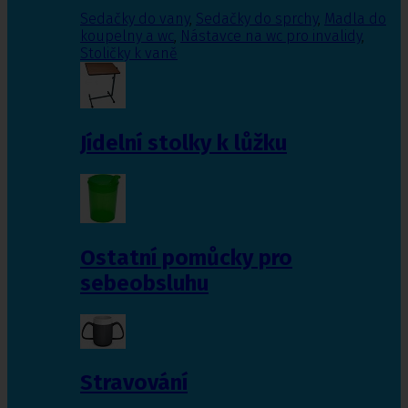
Sedačky do vany
,
Sedačky do sprchy
,
Madla do
koupelny a wc
,
Nástavce na wc pro invalidy
,
Stoličky k vaně
Jídelní stolky k lůžku
Ostatní pomůcky pro
sebeobsluhu
Stravování