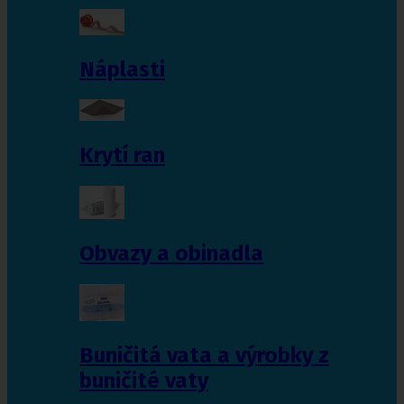
Náplasti
Krytí ran
Obvazy a obinadla
Buničitá vata a výrobky z
buničité vaty