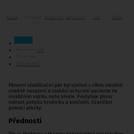
Dotaz
Porovnat
Hlídač cen
Doporučit
Tisk
Sdílet
Popis
Hodnocení
Diskuze
Dopravné
Pánevní stabilizační pás byl vyvinut s cílem umožnit
snadné nasazení a stabilní uchycení pacienta na
invalidním vozíku nebo křesle. Poskytuje plnou
volnost pohybu hrudníku a končetin. Uzavířání
pomocí přezky.
Přednosti
Pás je zhotoven z tkaniny nepropustné pro tekutiny