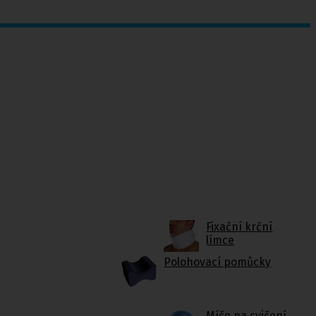
Fixační krční
límce
Polohovací pomůcky
Míče na cvičení