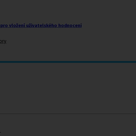
pro vložení uživatelského hodnocení
ory
.