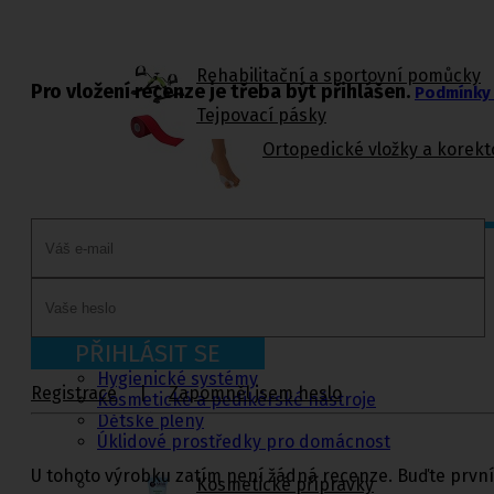
Rehabilitační a sportovní pomůcky
Pro vložení recenze je třeba být přihlášen.
Podmínky 
Tejpovací pásky
Ortopedické vložky a korekt
Kosmetika a
hygiena, Dětské
pleny
Kosmetické přípravky
Hygienické potřeby
PŘIHLÁSIT SE
Zubní hygiena
Hygienické systémy
Registrace
|
Zapomněl jsem heslo
Kosmetické a pedikérské nástroje
Dětské pleny
Úklidové prostředky pro domácnost
U tohoto výrobku zatím není žádná recenze. Buďte první
Kosmetické přípravky