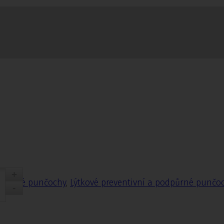
nčochy
odpůrné punčochy
,
Lýtkové preventivní a podpůrné punčo