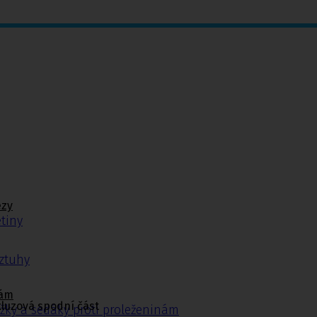
ézy
tiny
ýztuhy
nám
kluzová spodní část
žky a sedáky proti proleženinám