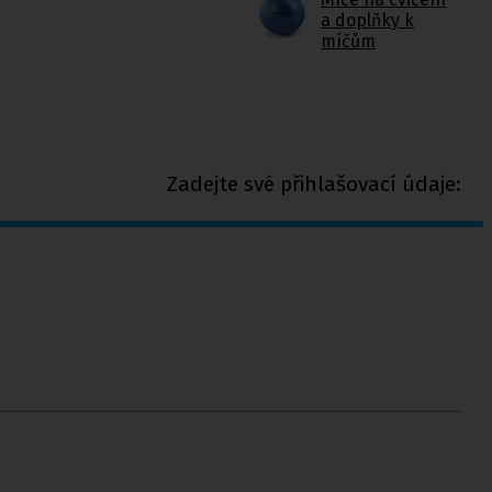
a doplňky k
míčům
Zadejte své přihlašovací údaje: