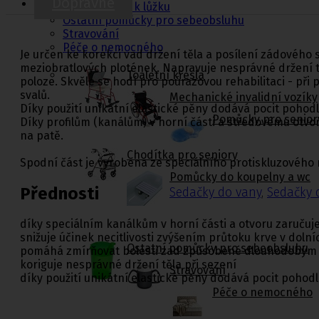
Dopravné
Jídelní stolky k lůžku
Ostatní pomůcky pro sebeobsluhu
Stravování
Péče o nemocného
Je určen ke korekci vad držení těla a posílení zádového 
meziobratlových plotének. Napravuje nesprávné držení t
Toaletní křesla
poloze. Skvěle se hodí pro poúrazovou rehabilitaci - př
svalů.
Mechanické invalidní vozíky
Díky použití unikátní elastické pěny dodává pocit pohodl
Pomůcky pro senior
Díky profilům (kanálům) v horní části a středovému otvo
na patě.
Chodítka pro seniory
Spodní část je vyrobena ze speciálního protiskluzového
Pomůcky do koupelny a wc
Přednosti
Sedačky do vany
,
Sedačky 
díky speciálním kanálkům v horní části a otvoru zaručuje 
snižuje účinek necitlivosti zvýšením průtoku krve v doln
Ostatní pomůcky pro sebeobsluhu
pomáhá zmírňovat bolesti zad způsobené dlouhodobým se
koriguje nesprávné držení těla při sezení
Stravování
díky použití unikátní elastické pěny dodává pocit pohodl
Péče o nemocného