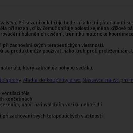
svalstva. Při sezení odlehčuje bederní a krční páteř a nutí 
ěla při sezení, díky čemuž snižuje bolesti zejména křížov
i provádění balančních cvičení, tréninku motorické koordinac
í při zachování svých terapeutických vlastností.
y
ru se produkt může používat i jako kruh proti proleženinám.
 materiálu, který zabraňuje pohybu sedáku.
do sprchy
,
Madla do koupelny a wc
,
Nástavce na wc pro i
ventilaci těla
ích končetinách
zením, např. na invalidním vozíku nebo židli
í při zachování svých terapeutických vlastností