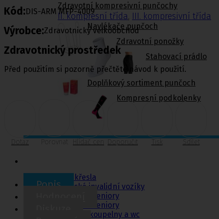
Zdravotní kompresivní punčochy
Kód:
DIS-ARM MFP-4009
II. kompresní třída
,
III. kompresivní třída
Navlékače punčoch
Výrobce:
Zdravotnický velkoobchod
Zdravotní ponožky
Zdravotnický prostředek
Stahovací prádlo
Před použitím si pozorně přečtěte návod k použití.
Doplňkový sortiment punčoch
Kompresní podkolenky
Dotaz
Porovnat
Hlídač cen
Doporučit
Tisk
Sdílet
Pomůcky pro
sebeobsluhu
Toaletní křesla
Popis
Mechanické invalidní vozíky
Hodnocení
Pomůcky pro seniory
Chodítka pro seniory
Diskuze
Pomůcky do koupelny a wc