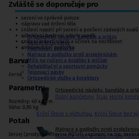
Zvláště se doporučuje pro
Ortopedie,
sezení ve správné poloze
rehabilitace a
nápravu vad držení těla
sport
snížení napětí při sezení a posílení zádových svalů
odlehčení bederní páteře vsedě
Ortopedické návleky, bandáže a ortézy
snížení bolestí v kříži a účinek na necitlivost
Fixační krční límce
antidekubitní podložka
Polohovací pomůcky
Matrace a podložky proti proleženinám
Barva
Míče na cvičení a doplňky k míčům
Rehabilitační a sportovní pomůcky
Tejpovací pásky
černá
Ortopedické vložky a korektory
Parametry
Ortopedické návleky, bandáže a ort
Dolní končetiny
,
Trup
,
Horní konče
Rozměry: 40 x 9 cm
Váha: 0,85 kg
Krční límce s výztuhou
,
Krční límce bez v
Potah
Matrace a podložky proti proleženi
žerzej (prodyšná síťovina MESH), zapínání na zip, protis
Matrace proti proleženinám
,
Podlo