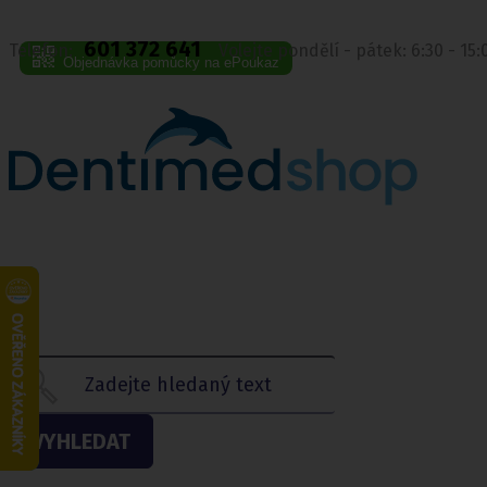
601 372 641
Telefon:
Volejte pondělí - pátek: 6:30 - 15
Objednávka pomůcky na ePoukaz
VYHLEDAT