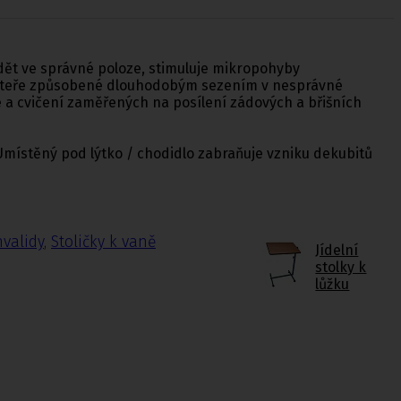
sedět ve správné poloze, stimuluje mikropohyby
é páteře způsobené dlouhodobým sezením v nesprávné
e a cvičení zaměřených na posílení zádových a břišních
 Umístěný pod lýtko / chodidlo zabraňuje vzniku dekubitů
nvalidy
,
Stoličky k vaně
Jídelní
stolky k
lůžku