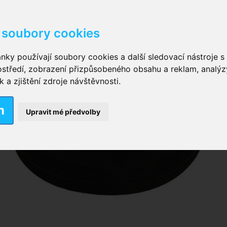
soubory cookies
kové kalhotky zalepovací
,
Inkontinenční kalhotky dámsk
nky používají soubory cookies a další sledovací nástroje s 
ostředí, zobrazení přizpůsobeného obsahu a reklam, analýz
ční vložky pro muže
a zjištění zdroje návštěvnosti.
m
nkontinenční plavky
,
Dámské inkontinenční plavky
,
Dívčí
Upravit mé předvolby
ek
,
Inkontinenční podložky se záložkami
,
Inkontinenční po