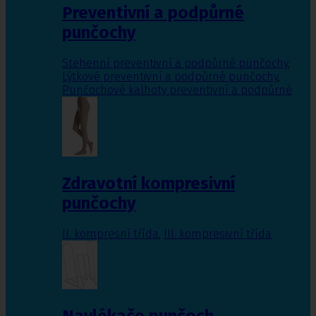
Preventivní a podpůrné
punčochy
Stehenní preventivní a podpůrné punčochy
,
Lýtkové preventivní a podpůrné punčochy
,
Punčochové kalhoty preventivní a podpůrné
Zdravotní kompresivní
punčochy
II. kompresní třída
,
III. kompresivní třída
Navlékače punčoch