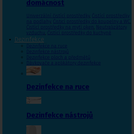
domácnost
Univerzální čistící prostředky
,
Čistící prostředky
na podlahy
,
Čisticí prostředky do koupelny a WC
,
Čistící prostředky na mytí oken
,
Neutralizátory
vzduchu
,
Čistící prostředky do kuchyně
Dezinfekce
Dezinfekce na ruce
Dezinfekce nástrojů
Dezinfekce ploch a předmětů
Dávkovače a aplikátory dezinfekce
Dezinfekce na ruce
Dezinfekce nástrojů