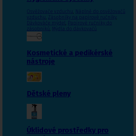
Osvěžovače vzduchu
,
Náplně do osvěžovačů
vzduchu
,
Zásobníky na papírové ručníky
,
Dávkováče mýdel
,
Papírové ručníky do
zásobníků
,
Mýdla do dávkovačů
Kosmetické a pedikérské
nástroje
Dětské pleny
Úklidové prostředky pro