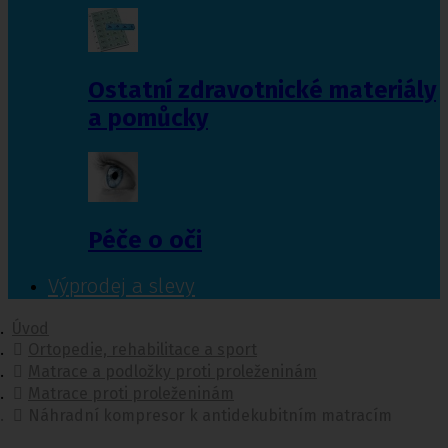
Ostatní zdravotnické materiály
a pomůcky
Péče o oči
Výprodej a slevy
Úvod
Ortopedie, rehabilitace a sport
Matrace a podložky proti proleženinám
Matrace proti proleženinám
Náhradní kompresor k antidekubitním matracím