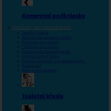
Kompresní podkolenky
Pomůcky pro sebeobsluhu
Toaletní křesla
Mechanické invalidní vozíky
Pomůcky pro seniory
Chodítka pro seniory
Pomůcky do koupelny a wc
Jídelní stolky k lůžku
Ostatní pomůcky pro sebeobsluhu
Stravování
Péče o nemocného
Toaletní křesla