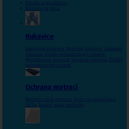
Roušky a respirátory
Návleky na obuv
Rukavice
Bavlněné rukavice
,
Nitrilové rukavice
,
Latexové
rukavice
,
Držáky jednorázových rukavic
,
Mikrotenové rukavice
,
Vinylové rukavice
,
Držáky
jednorázových rukavic
Ochrana matrací
Nepropustná ochrana
,
Papír na vyšetřovací
lůžka
,
Textilní savé podložky