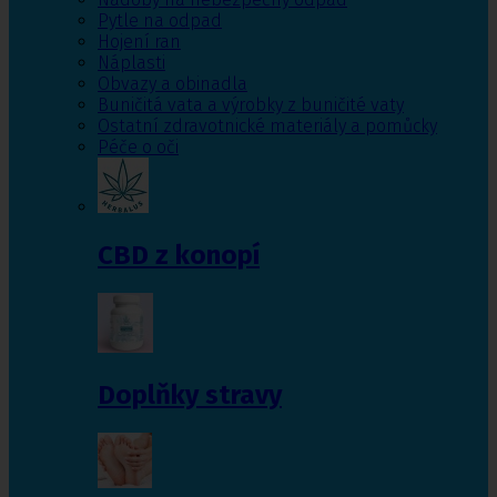
Pytle na odpad
Hojení ran
Náplasti
Obvazy a obinadla
Buničitá vata a výrobky z buničité vaty
Ostatní zdravotnické materiály a pomůcky
Péče o oči
CBD z konopí
Doplňky stravy