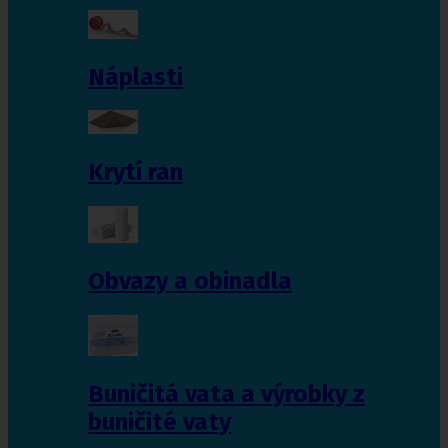
Náplasti
Krytí ran
Obvazy a obinadla
Buničitá vata a výrobky z
buničité vaty