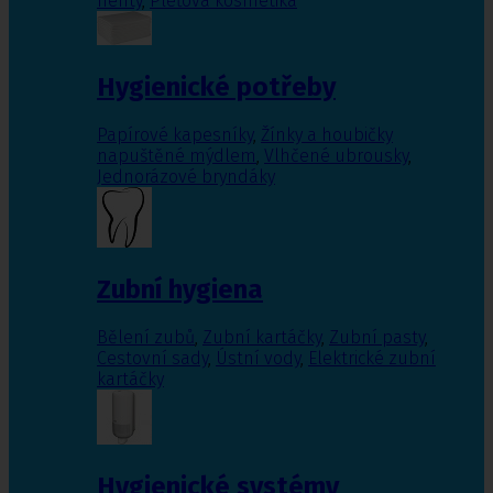
nehty
,
Pleťová kosmetika
Hygienické potřeby
Papírové kapesníky
,
Žínky a houbičky
napuštěné mýdlem
,
Vlhčené ubrousky
,
Jednorázové bryndáky
Zubní hygiena
Bělení zubů
,
Zubní kartáčky
,
Zubní pasty
,
Cestovní sady
,
Ústní vody
,
Elektrické zubní
kartáčky
Hygienické systémy