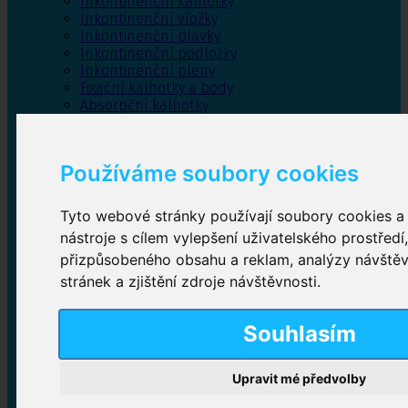
Inkontinenční kalhotky
Inkontinenční vložky
Inkontinenční plavky
Inkontinenční podložky
Inkontinenční pleny
Fixační kalhotky a body
Absorpční kalhotky
Péče o pánevní dno
Bylinky
Používáme soubory cookies
Tyto webové stránky používají soubory cookies a 
Inkontinenční kalhotky
nástroje s cílem vylepšení uživatelského prostředí
přizpůsobeného obsahu a reklam, analýzy návště
Plenkové kalhotky navlékací
,
Plenkové kalhotky
zalepovací
,
Inkontinenční kalhotky dámské
,
stránek a zjištění zdroje návštěvnosti.
Inkontinenční kalhotky pro muže
Souhlasím
Inkontinenční vložky
Upravit mé předvolby