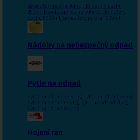
Likvidátory pachu 30ml
,
Likvidátory pachu
250ml
,
Likvidátory pachu 500ml
,
Likvidátory
pachu 5000ml
,
Likvidátory pachu 1000ml
Nádoby na nebezpečný odpad
Pytle na odpad
Pytel na odpad červený
,
Pytel na odpad černý
,
Pytel na odpad modrý
,
Pytel na odpad žlutý
,
Pytel na odpad zelený
Hojení ran