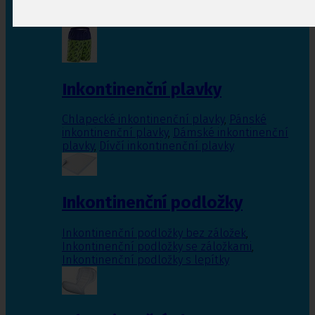
Inkontinenční vložky pro ženy
,
Inkontinenční
vložky pro muže
Inkontinenční plavky
Chlapecké inkontinenční plavky
,
Pánské
inkontinenční plavky
,
Dámské inkontinenční
plavky
,
Dívčí inkontinenční plavky
Inkontinenční podložky
Inkontinenční podložky bez záložek
,
Inkontinenční podložky se záložkami
,
Inkontinenční podložky s lepítky