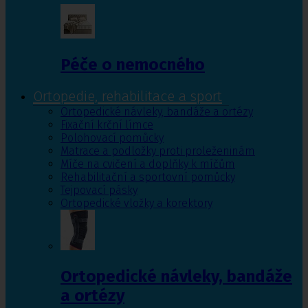
Péče o nemocného
Ortopedie, rehabilitace a sport
Ortopedické návleky, bandáže a ortézy
Fixační krční límce
Polohovací pomůcky
Matrace a podložky proti proleženinám
Míče na cvičení a doplňky k míčům
Rehabilitační a sportovní pomůcky
Tejpovací pásky
Ortopedické vložky a korektory
Ortopedické návleky, bandáže
a ortézy