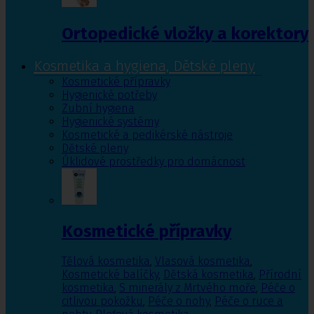
Ortopedické vložky a korektory
Kosmetika a hygiena, Dětské pleny
Kosmetické přípravky
Hygienické potřeby
Zubní hygiena
Hygienické systémy
Kosmetické a pedikérské nástroje
Dětské pleny
Úklidové prostředky pro domácnost
Kosmetické přípravky
Tělová kosmetika
,
Vlasová kosmetika
,
Kosmetické balíčky
,
Dětská kosmetika
,
Přírodní
kosmetika
,
S minerály z Mrtvého moře
,
Péče o
citlivou pokožku
,
Péče o nohy
,
Péče o ruce a