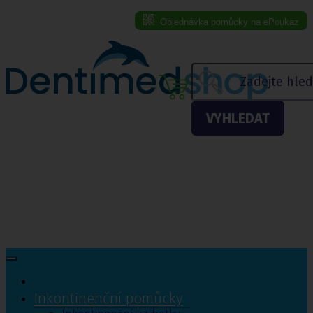
Objednávka pomůcky na ePoukaz
Menu eshopu
VYHLEDAT
Inkontinenční pomůcky