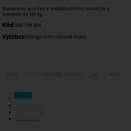
Kompresor je určen k antidekubitním matracím s
nosností do 135 kg.
Kód:
DIS-TIM 004
Výrobce:
Timago International Group
Dotaz
Porovnat
Hlídač cen
Doporučit
Tisk
Sdílet
Popis
Hodnocení
Diskuze
(2x)
Dopravné