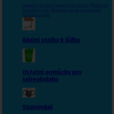
Sedačky do vany
,
Sedačky do sprchy
,
Madla do
koupelny a wc
,
Nástavce na wc pro invalidy
,
Stoličky k vaně
Jídelní stolky k lůžku
Ostatní pomůcky pro
sebeobsluhu
Stravování