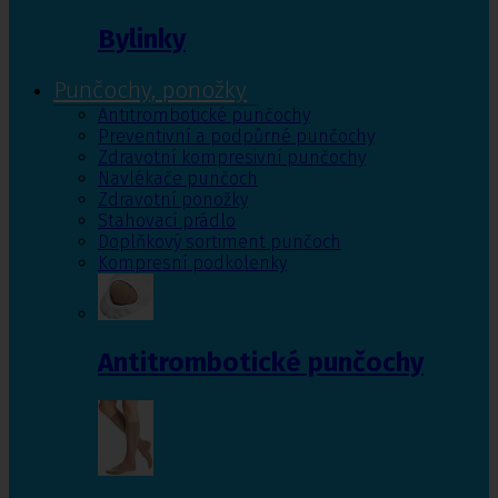
Bylinky
Punčochy, ponožky
Antitrombotické punčochy
Preventivní a podpůrné punčochy
Zdravotní kompresivní punčochy
Navlékače punčoch
Zdravotní ponožky
Stahovací prádlo
Doplňkový sortiment punčoch
Kompresní podkolenky
Antitrombotické punčochy