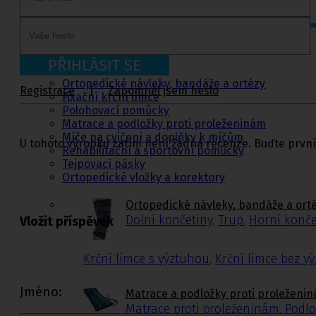
Ortopedie,
rehabilitace a
PŘIHLÁSIT SE
sport
Ortopedické návleky, bandáže a ortézy
Registrace
|
Zapomněl jsem heslo
Fixační krční límce
Polohovací pomůcky
Matrace a podložky proti proleženinám
Míče na cvičení a doplňky k míčům
U tohoto výrobku zatím není žádná recenze. Buďte první
Rehabilitační a sportovní pomůcky
Tejpovací pásky
Ortopedické vložky a korektory
Ortopedické návleky, bandáže a ort
Dolní končetiny
,
Trup
,
Horní konče
Vložit příspěvek
Krční límce s výztuhou
,
Krční límce bez v
Jméno:
Matrace a podložky proti proleženi
Matrace proti proleženinám
,
Podlo