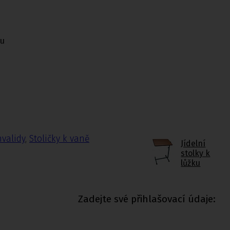
zu
nvalidy
,
Stoličky k vaně
Jídelní
stolky k
lůžku
Zadejte své přihlašovací údaje: