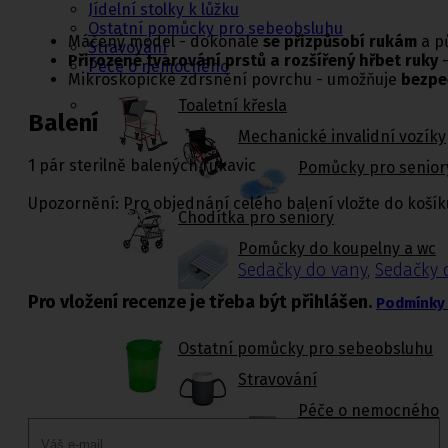
Jídelní stolky k lůžku
Ostatní pomůcky pro sebeobsluhu
Máčený model - dokonale
se přizpůsobí rukám
a p
Stravování
Přirozené tvarování prstů a rozšířený hřbet ruky
-
Péče o nemocného
Mikroskopické zdrsnění povrchu - umožňuje
bezpe
Toaletní křesla
Balení
Mechanické invalidní vozíky
1 pár sterilně balených rukavic
Pomůcky pro senior
Upozornění: Pro objednání celého balení vložte do košík
Chodítka pro seniory
Pomůcky do koupelny a wc
Sedačky do vany
,
Sedačky 
Pro vložení recenze je třeba být přihlášen.
Podmínky 
Ostatní pomůcky pro sebeobsluhu
Stravování
Péče o nemocného