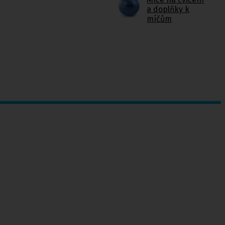
a doplňky k
míčům