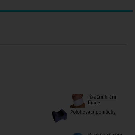
Fixační krční
límce
Polohovací pomůcky
Míče na cvičení