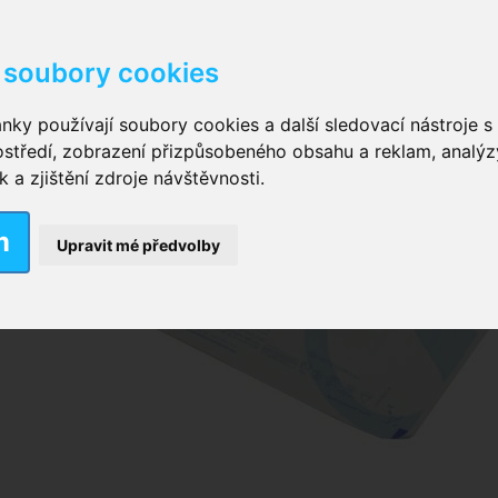
soubory cookies
kové kalhotky zalepovací
,
Inkontinenční kalhotky dámsk
nky používají soubory cookies a další sledovací nástroje s 
ostředí, zobrazení přizpůsobeného obsahu a reklam, analýz
ční vložky pro muže
a zjištění zdroje návštěvnosti.
m
nkontinenční plavky
,
Dámské inkontinenční plavky
,
Dívčí
Upravit mé předvolby
ek
,
Inkontinenční podložky se záložkami
,
Inkontinenční po