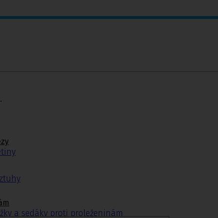
.
ézy
tiny
ýztuhy
nám
žky a sedáky proti proleženinám