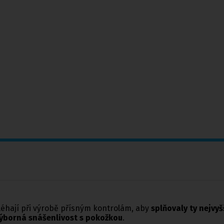
éhají při výrobě přísným kontrolám, aby
splňovaly ty nejvyš
ýborná snášenlivost s pokožkou
.