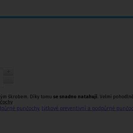
čným škrobem. Díky tomu
se snadno natahují
. Velmi pohodlně
nčochy
odpůrné punčochy
,
Lýtkové preventivní a podpůrné punčo