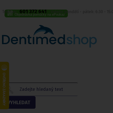
601 372 641
Telefon:
Volejte pondělí - pátek: 6:30 - 15
Objednávka pomůcky na ePoukaz
VYHLEDAT