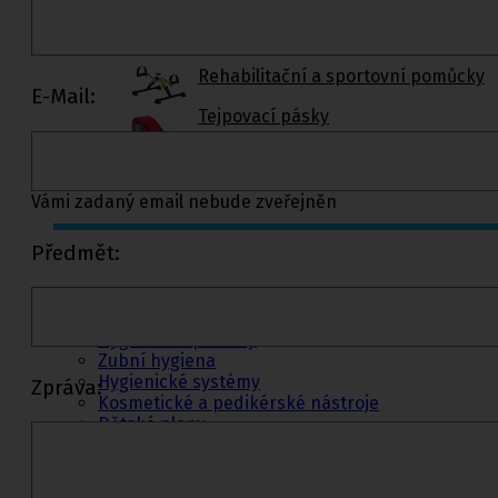
Rehabilitační a sportovní pomůcky
E-Mail:
Tejpovací pásky
Ortopedické vložky a korekt
Vámi zadaný email nebude zveřejněn
Kosmetika a
Předmět:
hygiena, Dětské
pleny
Kosmetické přípravky
Hygienické potřeby
Zubní hygiena
Hygienické systémy
Zpráva:
Kosmetické a pedikérské nástroje
Dětské pleny
Úklidové prostředky pro domácnost
Kosmetické přípravky