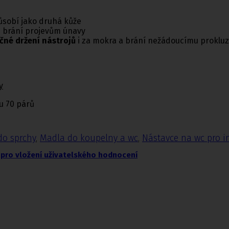
ůsobí jako druhá kůže
 brání projevům únavy
čné držení nástrojů
i za mokra a brání nežádoucímu proklu
y
u 70 párů
do sprchy
,
Madla do koupelny a wc
,
Nástavce na wc pro i
pro vložení uživatelského hodnocení