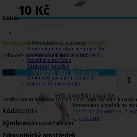
10 Kč
Cena:
Cena bez DPH: 9 Kč
Punčochy,
ponožky
Dostupnost:
skladem
( více než 10 bal )
Antitrombotické punčochy
Preventivní a podpůrné punčochy
Zdravotní kompresivní punčochy
Skladové množství odesíláme už dnes
Navlékače punčoch
Zdravotní ponožky
Vložit do košíku
Stahovací prádlo
Doplňkový sortiment punčoch
Kompresní podkolenky
Antitrombotické punčochy
Sterilní operační rukavice jsou lehce napudrované kukuři
Preventivní a podpůrné pu
Kód:
RAU31284
Stehenní preventivní a p
a podpůrné
Výrobce:
Lohmann&Rauscher
Zdravotnický prostředek