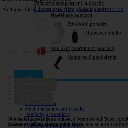
Zdravotní kompresivní punčochy
II. kompresní třída
,
III. kompresivní třída
Před použitím si pozorně přečtěte návod k použití.
Navlékače punčoch
Zdravotní ponožky
Stahovací prádlo
Doplňkový sortiment punčoch
Dotaz
Porovnat
Hlídač cen
Doporučit
Tisk
Sdílet
Kompresní podkolenky
Popis
Hodnocení
Pomůcky pro
Diskuze
sebeobsluhu
Dopravné
Toaletní křesla
Mechanické invalidní vozíky
Pomůcky pro seniory
Dlouhá léta osvědčené rukavice Sempermed Classic podl
Chodítka pro seniory
zbaveny většiny alergenních látek
, aby byla zaručena
v
Pomůcky do koupelny a wc