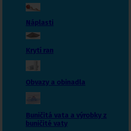
Náplasti
Krytí ran
Obvazy a obinadla
Buničitá vata a výrobky z
buničité vaty