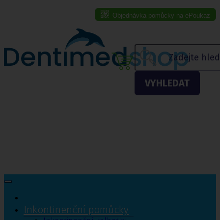
Objednávka pomůcky na ePoukaz
Menu eshopu
VYHLEDAT
Inkontinenční pomůcky