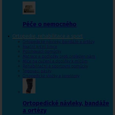
Péče o nemocného
Ortopedie, rehabilitace a sport
Ortopedické návleky, bandáže a ortézy
Fixační krční límce
Polohovací pomůcky
Matrace a podložky proti proleženinám
Míče na cvičení a doplňky k míčům
Rehabilitační a sportovní pomůcky
Tejpovací pásky
Ortopedické vložky a korektory
Ortopedické návleky, bandáže
a ortézy