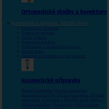
Ortopedické vložky a korektory
Kosmetika a hygiena, Dětské pleny
Kosmetické přípravky
Hygienické potřeby
Zubní hygiena
Hygienické systémy
Kosmetické a pedikérské nástroje
Dětské pleny
Úklidové prostředky pro domácnost
Kosmetické přípravky
Tělová kosmetika
,
Vlasová kosmetika
,
Kosmetické balíčky
,
Dětská kosmetika
,
Přírodní
kosmetika
,
S minerály z Mrtvého moře
,
Péče o
citlivou pokožku
,
Péče o nohy
,
Péče o ruce a