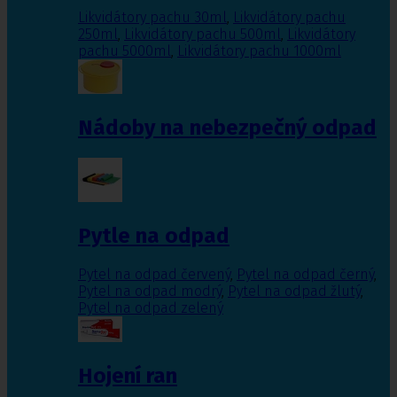
Likvidátory pachu 30ml
,
Likvidátory pachu
250ml
,
Likvidátory pachu 500ml
,
Likvidátory
pachu 5000ml
,
Likvidátory pachu 1000ml
Nádoby na nebezpečný odpad
Pytle na odpad
Pytel na odpad červený
,
Pytel na odpad černý
,
Pytel na odpad modrý
,
Pytel na odpad žlutý
,
Pytel na odpad zelený
Hojení ran