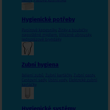
nehty
,
Pleťová kosmetika
Hygienické potřeby
Papírové kapesníky
,
Žínky a houbičky
napuštěné mýdlem
,
Vlhčené ubrousky
,
Jednorázové bryndáky
Zubní hygiena
Bělení zubů
,
Zubní kartáčky
,
Zubní pasty
,
Cestovní sady
,
Ústní vody
,
Elektrické zubní
kartáčky
Hygienické systémy