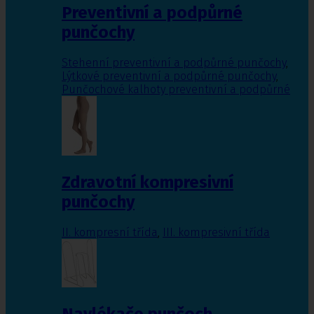
Preventivní a podpůrné
punčochy
Stehenní preventivní a podpůrné punčochy
,
Lýtkové preventivní a podpůrné punčochy
,
Punčochové kalhoty preventivní a podpůrné
Zdravotní kompresivní
punčochy
II. kompresní třída
,
III. kompresivní třída
Navlékače punčoch