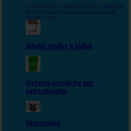
Sedačky do vany
,
Sedačky do sprchy
,
Madla do
koupelny a wc
,
Nástavce na wc pro invalidy
,
Stoličky k vaně
Jídelní stolky k lůžku
Ostatní pomůcky pro
sebeobsluhu
Stravování