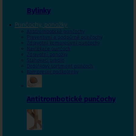
Bylinky
Punčochy, ponožky
Antitrombotické punčochy
Preventivní a podpůrné punčochy
Zdravotní kompresivní punčochy
Navlékače punčoch
Zdravotní ponožky
Stahovací prádlo
Doplňkový sortiment punčoch
Kompresní podkolenky
Antitrombotické punčochy