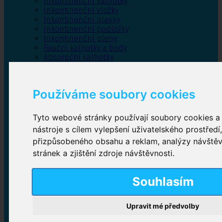
Inkontinenční kalhotky
Inkontinenční vložky
Inkontinenční plavky
Inkontinenční podložky
Inkontinenční pleny
Fixační kalhotky a body
Absorpční kalhotky
Péče o pánevní dno
Bylinky
Používáme soubory cookies
Tyto webové stránky používají soubory cookies a 
Inkontinenční kalhotky
nástroje s cílem vylepšení uživatelského prostředí
přizpůsobeného obsahu a reklam, analýzy návště
Plenkové kalhotky navlékací
,
Plenkové kalhotky
zalepovací
,
Inkontinenční kalhotky dámské
,
stránek a zjištění zdroje návštěvnosti.
Inkontinenční kalhotky pro muže
Souhlasím
Inkontinenční vložky
Upravit mé předvolby