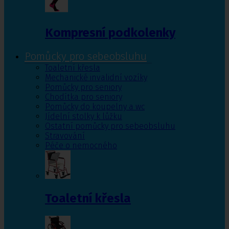
Kompresní podkolenky
Pomůcky pro sebeobsluhu
Toaletní křesla
Mechanické invalidní vozíky
Pomůcky pro seniory
Chodítka pro seniory
Pomůcky do koupelny a wc
Jídelní stolky k lůžku
Ostatní pomůcky pro sebeobsluhu
Stravování
Péče o nemocného
Toaletní křesla