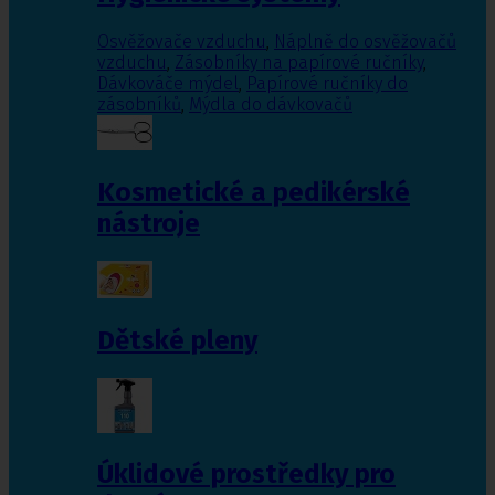
Osvěžovače vzduchu
,
Náplně do osvěžovačů
vzduchu
,
Zásobníky na papírové ručníky
,
Dávkováče mýdel
,
Papírové ručníky do
zásobníků
,
Mýdla do dávkovačů
Kosmetické a pedikérské
nástroje
Dětské pleny
Úklidové prostředky pro