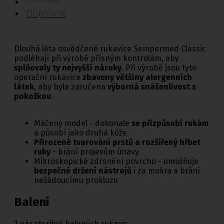
Diskuze
Dopravné
Dlouhá léta osvědčené rukavice Sempermed Classic
podléhají při výrobě přísným kontrolám, aby
splňovaly ty nejvyšší nároky
. Při výrobě jsou tyto
operační rukavice
zbaveny většiny alergenních
látek
, aby byla zaručena
výborná snášenlivost s
pokožkou
.
Máčený model - dokonale
se přizpůsobí rukám
a působí jako druhá kůže
Přirozené tvarování prstů a rozšířený hřbet
ruky
- brání projevům únavy
Mikroskopické zdrsnění povrchu - umožňuje
bezpečné držení nástrojů
i za mokra a brání
nežádoucímu prokluzu
Balení
1 pár sterilně balených rukavic