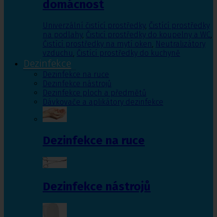
domácnost
Univerzální čistící prostředky
,
Čistící prostředky
na podlahy
,
Čisticí prostředky do koupelny a WC
,
Čistící prostředky na mytí oken
,
Neutralizátory
vzduchu
,
Čistící prostředky do kuchyně
Dezinfekce
Dezinfekce na ruce
Dezinfekce nástrojů
Dezinfekce ploch a předmětů
Dávkovače a aplikátory dezinfekce
Dezinfekce na ruce
Dezinfekce nástrojů