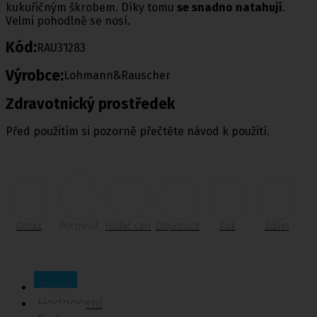
kukuřičným škrobem. Díky tomu
se snadno natahují
.
Velmi pohodlně se nosí.
Kód:
RAU31283
Výrobce:
Lohmann&Rauscher
Zdravotnický prostředek
Před použitím si pozorně přečtěte návod k použití.
Dotaz
Porovnat
Hlídač cen
Doporučit
Tisk
Sdílet
Popis
Hodnocení