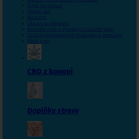
Pytle na odpad
Hojení ran
Náplasti
Obvazy a obinadla
Buničitá vata a výrobky z buničité vaty
Ostatní zdravotnické materiály a pomůcky
Péče o oči
CBD z konopí
Doplňky stravy