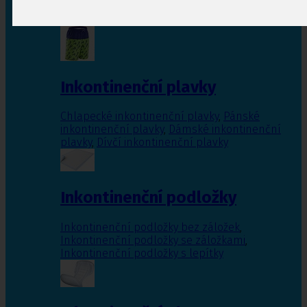
Inkontinenční vložky pro ženy
,
Inkontinenční
vložky pro muže
Inkontinenční plavky
Chlapecké inkontinenční plavky
,
Pánské
inkontinenční plavky
,
Dámské inkontinenční
plavky
,
Dívčí inkontinenční plavky
Inkontinenční podložky
Inkontinenční podložky bez záložek
,
Inkontinenční podložky se záložkami
,
Inkontinenční podložky s lepítky