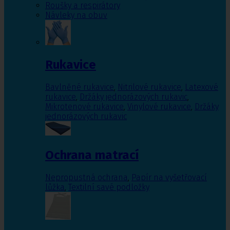
Roušky a respirátory
Návleky na obuv
Rukavice
Bavlněné rukavice
,
Nitrilové rukavice
,
Latexové
rukavice
,
Držáky jednorázových rukavic
,
Mikrotenové rukavice
,
Vinylové rukavice
,
Držáky
jednorázových rukavic
Ochrana matrací
Nepropustná ochrana
,
Papír na vyšetřovací
lůžka
,
Textilní savé podložky