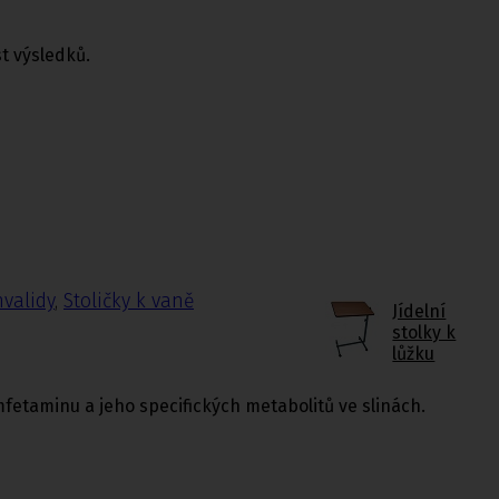
st výsledků.
nvalidy
,
Stoličky k vaně
Jídelní
stolky k
lůžku
etaminu a jeho specifických metabolitů ve slinách.