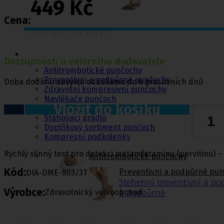
449 Kč
Cena:
Cena bez DPH: 401 Kč
Punčochy,
ponožky
Dostupnost: u externího dodavatele
Antitrombotické punčochy
Preventivní a podpůrné punčochy
Doba dodání: obvykle odesíláme do 6 pracovních dnů
Zdravotní kompresivní punčochy
Navlékače punčoch
Vložit do košíku
Zdravotní ponožky
Stahovací prádlo
Doplňkový sortiment punčoch
Kompresní podkolenky
Rychlý slinný test pro detekci metamfetaminu (pervitinu) – c
Antitrombotické punčochy
Kód:
Preventivní a podpůrné pu
DIA-DME-803/3T
Stehenní preventivní a p
Výrobce:
Zdravotnický velkoobchod
a podpůrné