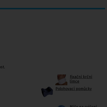
st.
Fixační krční
límce
Polohovací pomůcky
Míče na cvičení