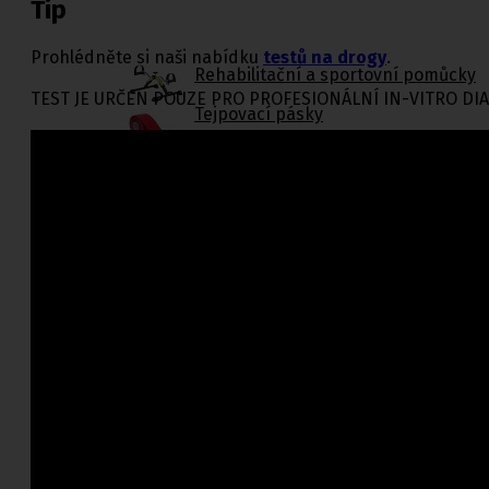
Tip
Prohlédněte si naši nabídku
testů na drogy
.
Rehabilitační a sportovní pomůcky
TEST JE URČEN POUZE PRO PROFESIONÁLNÍ IN-VITRO DI
Tejpovací pásky
Ortopedické vložky a korekt
Kosmetika a
hygiena, Dětské
pleny
Kosmetické přípravky
Hygienické potřeby
Zubní hygiena
Hygienické systémy
Kosmetické a pedikérské nástroje
Dětské pleny
Úklidové prostředky pro domácnost
Kosmetické přípravky