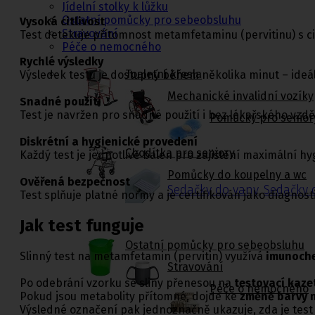
Jídelní stolky k lůžku
Ostatní pomůcky pro sebeobsluhu
Vysoká citlivost
Stravování
Test detekuje přítomnost metamfetaminu (pervitinu) s citl
Péče o nemocného
Rychlé výsledky
Toaletní křesla
Výsledek testu je dostupný během několika minut – ideál
Mechanické invalidní vozíky
Snadné použití
Test je navržen pro snadné použití i bez lékařského vzděl
Pomůcky pro senior
Diskrétní a hygienické provedení
Chodítka pro seniory
Každý test je jednotlivě balen pro zajištění maximální hy
Pomůcky do koupelny a wc
Ověřená bezpečnost
Sedačky do vany
,
Sedačky 
Test splňuje platné normy a je certifikován jako diagnos
Jak test funguje
Ostatní pomůcky pro sebeobsluhu
Slinný test na metamfetamin (pervitin) využívá
imunoche
Stravování
Po odebrání vzorku se sliny přenesou na
testovací kaze
Péče o nemocného
Pokud jsou metabolity přítomné, dojde ke
změně barvy 
Výsledné označení pak jednoznačně ukazuje, zda je tes