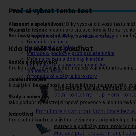
Proč si vybrat tento test
Ortopedie,
rehabilitace a
Přesnost a spolehlivost:
Díky vysoké citlivosti testu můž
sport
Okamžité řešení:
Ideální pro situace, kde je třeba rychl
Bez invazivních metod:
Odběr vzorku ze slin je pohodlný
Ortopedické návleky, bandáže a ortézy
Fixační krční límce
Polohovací pomůcky
Kdo by měl test používat
Matrace a podložky proti proleženinám
Míče na cvičení a doplňky k míčům
Rodiče a opatrovníci
Rehabilitační a sportovní pomůcky
Pro kontrolu, zda jejich děti nepoužívají metamfetamin, 
Tejpovací pásky
Ortopedické vložky a korektory
Zaměstnavatelé
K zajištění bezpečnosti a odpovědnosti na pracovišti, zv
Ortopedické návleky, bandáže a ort
Dolní končetiny
,
Trup
,
Horní konče
Školy a univerzity
Jako podpůrný nástroj drogové prevence a monitorování
Krční límce s výztuhou
,
Krční límce bez v
Jednotlivci
Pro osobní kontrolu a jistotu, zejména v případech pochy
Matrace a podložky proti proleženi
Matrace proti proleženinám
,
Podlo