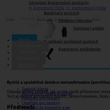
Zdravotní kompresivní punčochy
II. kompresní třída
,
III. kompresivní třída
Navlékače punčoch
Dotaz
Porovnat
Hlídač cen
Doporučit
Tisk
Sdílet
Zdravotní ponožky
Stahovací prádlo
Popis
Doplňkový sortiment punčoch
Hodnocení
Kompresní podkolenky
Diskuze
Dopravné
Soubory
Pomůcky pro
sebeobsluhu
Rychlá a spolehlivá detekce metamfetaminu (pervitinu
Toaletní křesla
Objevte účinný způsob, jak rychle zjistit přítomnost me
Mechanické invalidní vozíky
Test je ideální pro osobní použití, zaměstnavatele, školy i
Pomůcky pro seniory
Chodítka pro seniory
Přednosti
Pomůcky do koupelny a wc