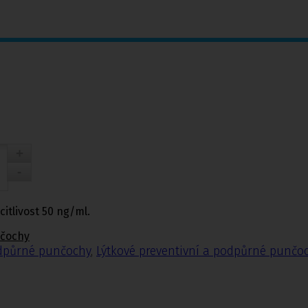
itlivost 50 ng/ml.
nčochy
odpůrné punčochy
,
Lýtkové preventivní a podpůrné punčo