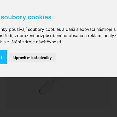
soubory cookies
kové kalhotky zalepovací
,
Inkontinenční kalhotky dámsk
nky používají soubory cookies a další sledovací nástroje s 
ostředí, zobrazení přizpůsobeného obsahu a reklam, analýz
ční vložky pro muže
a zjištění zdroje návštěvnosti.
m
nkontinenční plavky
,
Dámské inkontinenční plavky
,
Dívčí
Upravit mé předvolby
ek
,
Inkontinenční podložky se záložkami
,
Inkontinenční po