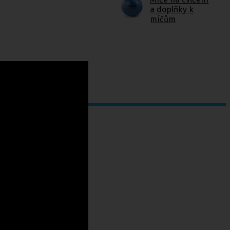
a doplňky k
míčům