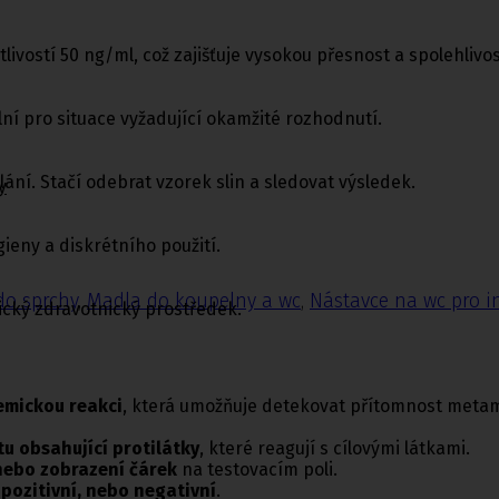
ivostí 50 ng/ml, což zajišťuje vysokou přesnost a spolehlivo
ní pro situace vyžadující okamžité rozhodnutí.
ání. Stačí odebrat vzorek slin a sledovat výsledek.
y
gieny a diskrétního použití.
do sprchy
,
Madla do koupelny a wc
,
Nástavce na wc pro i
tický zdravotnický prostředek.
mickou reakci
, která umožňuje detekovat přítomnost metamf
tu obsahující protilátky
, které reagují s cílovými látkami.
nebo zobrazení čárek
na testovacím poli.
t
pozitivní, nebo negativní
.