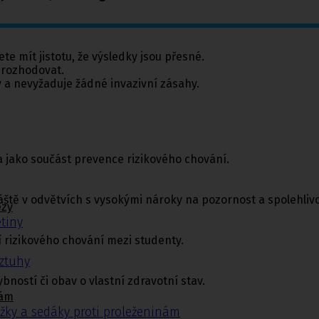
ete mít jistotu, že výsledky jsou přesné.
e rozhodovat.
 a nevyžaduje žádné invazivní zásahy.
a jako součást prevence rizikového chování.
láště v odvětvích s vysokými nároky na pozornost a spolehlivo
ézy
tiny
 rizikového chování mezi studenty.
ýztuhy
bností či obav o vlastní zdravotní stav.
nám
žky a sedáky proti proleženinám