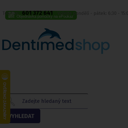
601 372 641
Telefon:
Volejte pondělí - pátek: 6:30 - 15
Objednávka pomůcky na ePoukaz
VYHLEDAT