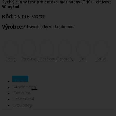
Rychlý slinný test pro detekci marihuany (THC) – citlivost
50 ng/ml.
Kód:
DIA-DTH-803/3T
Výrobce:
Zdravotnický velkoobchod
Dotaz
Porovnat
Hlídač cen
Doporučit
Tisk
Sdílet
Popis
Hodnocení
Diskuze
Dopravné
Soubory