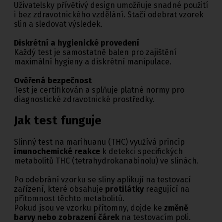
Uživatelsky přívětivý design umožňuje snadné použití
i bez zdravotnického vzdělání. Stačí odebrat vzorek
slin a sledovat výsledek.
Diskrétní a hygienické provedení
Každý test je samostatně balen pro zajištění
maximální hygieny a diskrétní manipulace.
Ověřená bezpečnost
Test je certifikován a splňuje platné normy pro
diagnostické zdravotnické prostředky.
Jak test funguje
Slinný test na marihuanu (THC) využívá princip
imunochemické reakce
k detekci specifických
metabolitů THC (tetrahydrokanabinolu) ve slinách.
Po odebrání vzorku se sliny aplikují na testovací
zařízení, které obsahuje
protilátky
reagující na
přítomnost těchto metabolitů.
Pokud jsou ve vzorku přítomny, dojde ke
změně
barvy nebo zobrazení čárek
na testovacím poli.