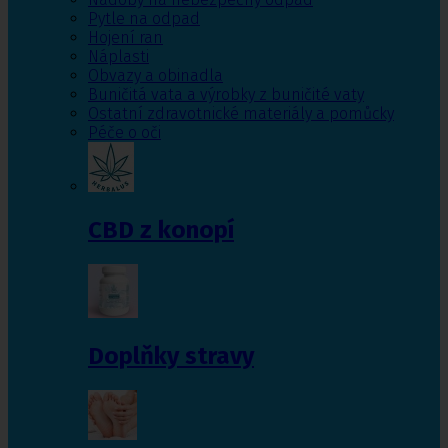
Pytle na odpad
Hojení ran
Náplasti
Obvazy a obinadla
Buničitá vata a výrobky z buničité vaty
Ostatní zdravotnické materiály a pomůcky
Péče o oči
CBD z konopí
Doplňky stravy