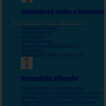
Ortopedické vložky a korektory
Kosmetika a hygiena, Dětské pleny
Kosmetické přípravky
Hygienické potřeby
Zubní hygiena
Hygienické systémy
Kosmetické a pedikérské nástroje
Dětské pleny
Úklidové prostředky pro domácnost
Kosmetické přípravky
Tělová kosmetika
,
Vlasová kosmetika
,
Kosmetické balíčky
,
Dětská kosmetika
,
Přírodní
kosmetika
,
S minerály z Mrtvého moře
,
Péče o
citlivou pokožku
,
Péče o nohy
,
Péče o ruce a