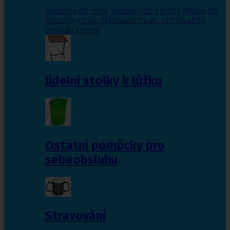
Sedačky do vany
,
Sedačky do sprchy
,
Madla do
koupelny a wc
,
Nástavce na wc pro invalidy
,
Stoličky k vaně
Jídelní stolky k lůžku
Ostatní pomůcky pro
sebeobsluhu
Stravování