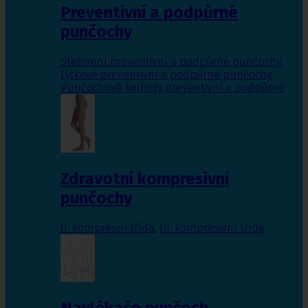
Preventivní a podpůrné
punčochy
Stehenní preventivní a podpůrné punčochy
,
Lýtkové preventivní a podpůrné punčochy
,
Punčochové kalhoty preventivní a podpůrné
Zdravotní kompresivní
punčochy
II. kompresní třída
,
III. kompresivní třída
Navlékače punčoch