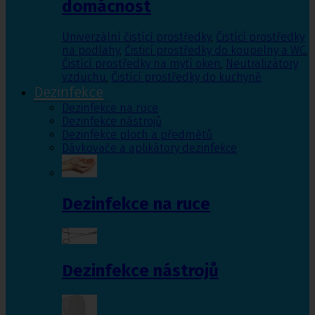
domácnost
Univerzální čistící prostředky
,
Čistící prostředky
na podlahy
,
Čisticí prostředky do koupelny a WC
,
Čistící prostředky na mytí oken
,
Neutralizátory
vzduchu
,
Čistící prostředky do kuchyně
Dezinfekce
Dezinfekce na ruce
Dezinfekce nástrojů
Dezinfekce ploch a předmětů
Dávkovače a aplikátory dezinfekce
Dezinfekce na ruce
Dezinfekce nástrojů