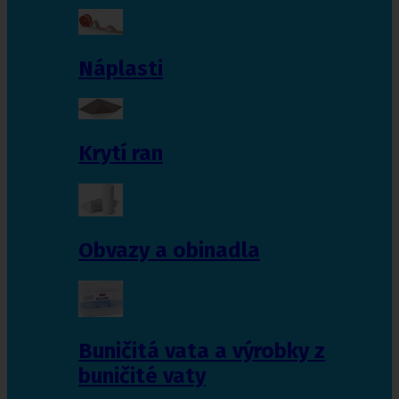
Náplasti
Krytí ran
Obvazy a obinadla
Buničitá vata a výrobky z
buničité vaty