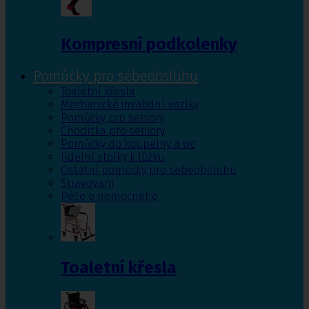
Kompresní podkolenky
Pomůcky pro sebeobsluhu
Toaletní křesla
Mechanické invalidní vozíky
Pomůcky pro seniory
Chodítka pro seniory
Pomůcky do koupelny a wc
Jídelní stolky k lůžku
Ostatní pomůcky pro sebeobsluhu
Stravování
Péče o nemocného
Toaletní křesla