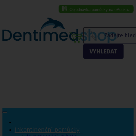
Objednávka pomůcky na ePoukaz
Menu eshopu
VYHLEDAT
Inkontinenční pomůcky