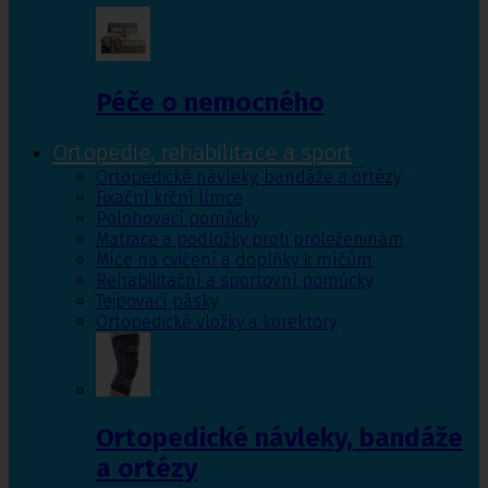
Péče o nemocného
Ortopedie, rehabilitace a sport
Ortopedické návleky, bandáže a ortézy
Fixační krční límce
Polohovací pomůcky
Matrace a podložky proti proleženinám
Míče na cvičení a doplňky k míčům
Rehabilitační a sportovní pomůcky
Tejpovací pásky
Ortopedické vložky a korektory
Ortopedické návleky, bandáže
a ortézy