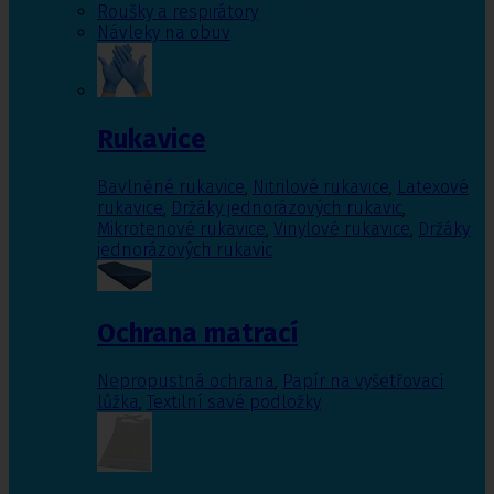
Roušky a respirátory
Návleky na obuv
Rukavice
Bavlněné rukavice
,
Nitrilové rukavice
,
Latexové
rukavice
,
Držáky jednorázových rukavic
,
Mikrotenové rukavice
,
Vinylové rukavice
,
Držáky
jednorázových rukavic
Ochrana matrací
Nepropustná ochrana
,
Papír na vyšetřovací
lůžka
,
Textilní savé podložky