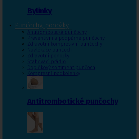
Bylinky
Punčochy, ponožky
Antitrombotické punčochy
Preventivní a podpůrné punčochy
Zdravotní kompresivní punčochy
Navlékače punčoch
Zdravotní ponožky
Stahovací prádlo
Doplňkový sortiment punčoch
Kompresní podkolenky
Antitrombotické punčochy