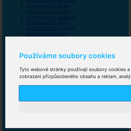
Inkontinenční kalhotky
Inkontinenční vložky
Inkontinenční plavky
Inkontinenční podložky
Inkontinenční pleny
Fixační kalhotky a body
Absorpční kalhotky
Péče o pánevní dno
Bylinky
Používáme soubory cookies
Tyto webové stránky používají soubory cookies a d
Inkontinenční kalhotky
zobrazení přizpůsobeného obsahu a reklam, analýz
Plenkové kalhotky navlékací
,
Plenkové kalhotky
zalepovací
,
Inkontinenční kalhotky dámské
,
Inkontinenční kalhotky pro muže
Inkontinenční vložky