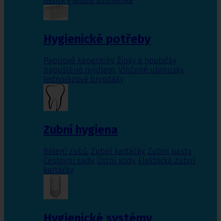
nehty
,
Pleťová kosmetika
Hygienické potřeby
Papírové kapesníky
,
Žínky a houbičky
napuštěné mýdlem
,
Vlhčené ubrousky
,
Jednorázové bryndáky
Zubní hygiena
Bělení zubů
,
Zubní kartáčky
,
Zubní pasty
,
Cestovní sady
,
Ústní vody
,
Elektrické zubní
kartáčky
Hygienické systémy