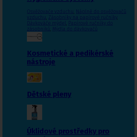
Osvěžovače vzduchu
,
Náplně do osvěžovačů
vzduchu
,
Zásobníky na papírové ručníky
,
Dávkováče mýdel
,
Papírové ručníky do
zásobníků
,
Mýdla do dávkovačů
Kosmetické a pedikérské
nástroje
Dětské pleny
Úklidové prostředky pro