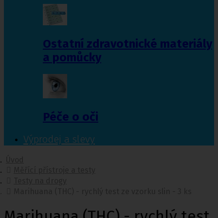
Ostatní zdravotnické materiály
a pomůcky
Péče o oči
Výprodej a slevy
Úvod
Měřící přístroje a testy
Testy na drogy
Marihuana (THC) - rychlý test ze vzorku slin - 3 ks
Marihuana (THC) - rychlý test