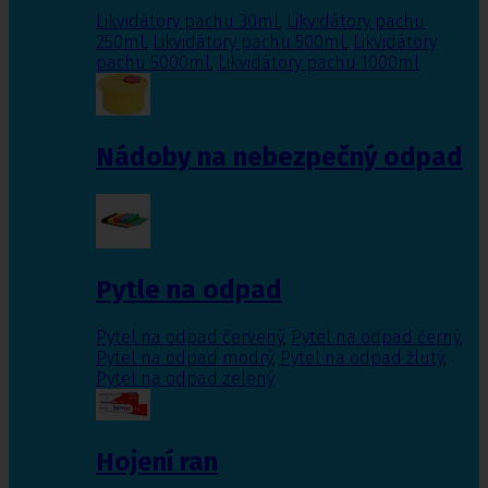
Likvidátory pachu 30ml
,
Likvidátory pachu
250ml
,
Likvidátory pachu 500ml
,
Likvidátory
pachu 5000ml
,
Likvidátory pachu 1000ml
Nádoby na nebezpečný odpad
Pytle na odpad
Pytel na odpad červený
,
Pytel na odpad černý
,
Pytel na odpad modrý
,
Pytel na odpad žlutý
,
Pytel na odpad zelený
Hojení ran