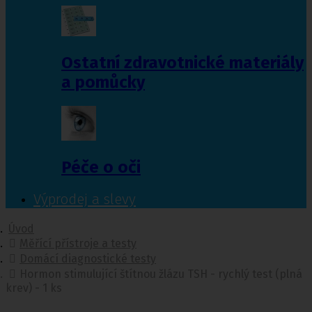
Ostatní zdravotnické materiály
a pomůcky
Péče o oči
Výprodej a slevy
Úvod
Měřící přístroje a testy
Domácí diagnostické testy
Hormon stimulující štítnou žlázu TSH - rychlý test (plná
krev) - 1 ks