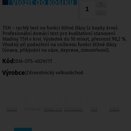
Vložit do košíku
TSH – rychlý test na funkci štítné žlázy (z kapky krve).
Profesionální domácí test pro kvalitativní stanovení
hladiny TSH v krvi. Výsledek do 10 minut, přesnost 98,2 %.
Vhodný při podezření na sníženou funkci štítné žlázy
(únava, přibývání na váze, deprese, zimomřivost).
Kód:
DIA-OTS-402H/1T
Výrobce:
Zdravotnický velkoobchod
Dotaz
Porovnat
Hlídač cen
Doporučit
Tisk
Sdílet