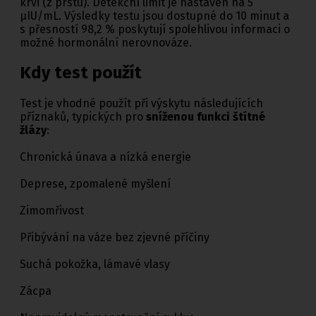
krvi (z prstu). Detekční limit je nastaven na 5
μIU/mL. Výsledky testu jsou dostupné do 10 minut a
s přesností 98,2 % poskytují spolehlivou informaci o
možné hormonální nerovnováze.
Kdy test použít
Test je vhodné použít při výskytu následujících
příznaků, typických pro
sníženou funkci štítné
žlázy
:
Chronická únava a nízká energie
Deprese, zpomalené myšlení
Zimomřivost
Přibývání na váze bez zjevné příčiny
Suchá pokožka, lámavé vlasy
Zácpa