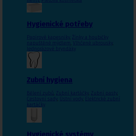
nehty
,
Pleťová kosmetika
Hygienické potřeby
Papírové kapesníky
,
Žínky a houbičky
napuštěné mýdlem
,
Vlhčené ubrousky
,
Jednorázové bryndáky
Zubní hygiena
Bělení zubů
,
Zubní kartáčky
,
Zubní pasty
,
Cestovní sady
,
Ústní vody
,
Elektrické zubní
kartáčky
Hygienické systémy