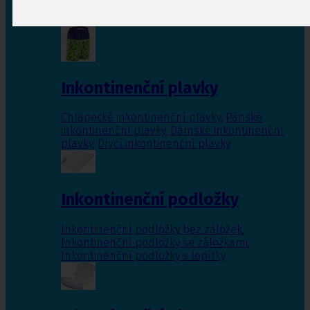
Inkontinenční vložky pro ženy
,
Inkontinenční
vložky pro muže
Inkontinenční plavky
Chlapecké inkontinenční plavky
,
Pánské
inkontinenční plavky
,
Dámské inkontinenční
plavky
,
Dívčí inkontinenční plavky
Inkontinenční podložky
Inkontinenční podložky bez záložek
,
Inkontinenční podložky se záložkami
,
Inkontinenční podložky s lepítky