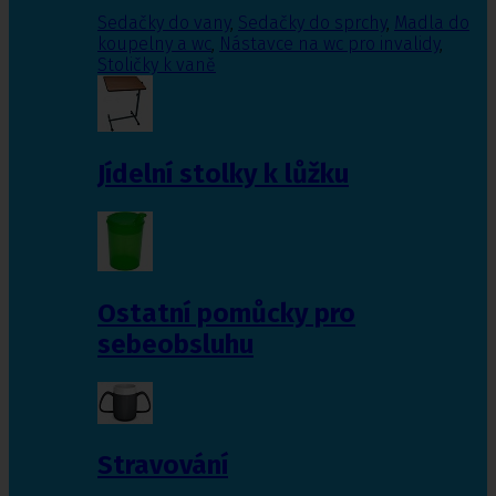
Sedačky do vany
,
Sedačky do sprchy
,
Madla do
koupelny a wc
,
Nástavce na wc pro invalidy
,
Stoličky k vaně
Jídelní stolky k lůžku
Ostatní pomůcky pro
sebeobsluhu
Stravování