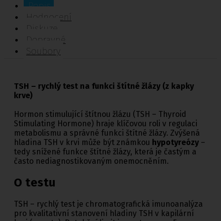
Popis
Hodnocení
Diskuze
Dopravné
Soubory
TSH – rychlý test na funkci štítné žlázy (z kapky
krve)
Hormon stimulující štítnou žlázu (TSH – Thyroid
Stimulating Hormone) hraje klíčovou roli v regulaci
metabolismu a správné funkci štítné žlázy. Zvýšená
hladina TSH v krvi může být známkou
hypotyreózy
–
tedy snížené funkce štítné žlázy, která je častým a
často nediagnostikovaným onemocněním.
O testu
TSH – rychlý test je chromatografická imunoanalýza
pro kvalitativní stanovení hladiny TSH v kapilární