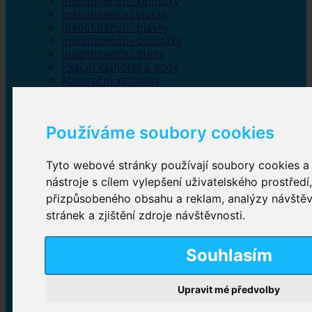
Inkontinenční kalhotky
Inkontinenční vložky
Inkontinenční plavky
Inkontinenční podložky
Inkontinenční pleny
Fixační kalhotky a body
Absorpční kalhotky
Péče o pánevní dno
Bylinky
Používáme soubory cookies
Tyto webové stránky používají soubory cookies a 
Inkontinenční kalhotky
nástroje s cílem vylepšení uživatelského prostředí
přizpůsobeného obsahu a reklam, analýzy návště
Plenkové kalhotky navlékací
,
Plenkové kalhotky
zalepovací
,
Inkontinenční kalhotky dámské
,
stránek a zjištění zdroje návštěvnosti.
Inkontinenční kalhotky pro muže
Souhlasím
Inkontinenční vložky
Upravit mé předvolby