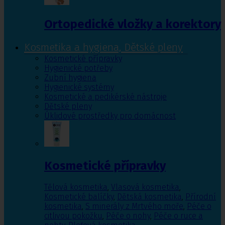
Ortopedické vložky a korektory
Kosmetika a hygiena, Dětské pleny
Kosmetické přípravky
Hygienické potřeby
Zubní hygiena
Hygienické systémy
Kosmetické a pedikérské nástroje
Dětské pleny
Úklidové prostředky pro domácnost
Kosmetické přípravky
Tělová kosmetika
,
Vlasová kosmetika
,
Kosmetické balíčky
,
Dětská kosmetika
,
Přírodní
kosmetika
,
S minerály z Mrtvého moře
,
Péče o
citlivou pokožku
,
Péče o nohy
,
Péče o ruce a