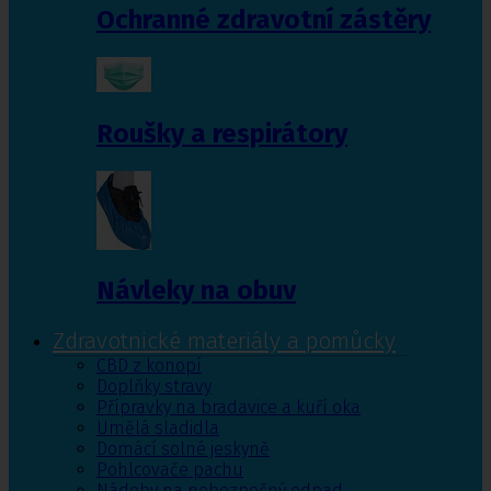
Ochranné zdravotní zástěry
Roušky a respirátory
Návleky na obuv
Zdravotnické materiály a pomůcky
CBD z konopí
Doplňky stravy
Přípravky na bradavice a kuří oka
Umělá sladidla
Domácí solné jeskyně
Pohlcovače pachu
Nádoby na nebezpečný odpad