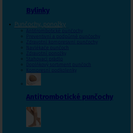
Bylinky
Punčochy, ponožky
Antitrombotické punčochy
Preventivní a podpůrné punčochy
Zdravotní kompresivní punčochy
Navlékače punčoch
Zdravotní ponožky
Stahovací prádlo
Doplňkový sortiment punčoch
Kompresní podkolenky
Antitrombotické punčochy