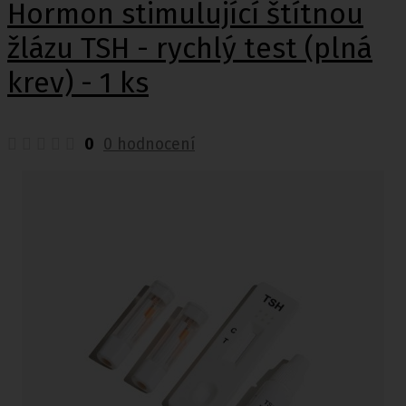
Hormon stimulující štítnou
žlázu TSH - rychlý test (plná
krev) - 1 ks
0
0 hodnocení