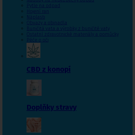
Pytle na odpad
Hojení ran
Náplasti
Obvazy a obinadla
Buničitá vata a výrobky z buničité vaty
Ostatní zdravotnické materiály a pomůcky
Péče o oči
CBD z konopí
Doplňky stravy