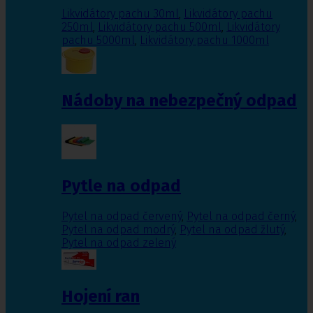
Likvidátory pachu 30ml
,
Likvidátory pachu
250ml
,
Likvidátory pachu 500ml
,
Likvidátory
pachu 5000ml
,
Likvidátory pachu 1000ml
Nádoby na nebezpečný odpad
Pytle na odpad
Pytel na odpad červený
,
Pytel na odpad černý
,
Pytel na odpad modrý
,
Pytel na odpad žlutý
,
Pytel na odpad zelený
Hojení ran