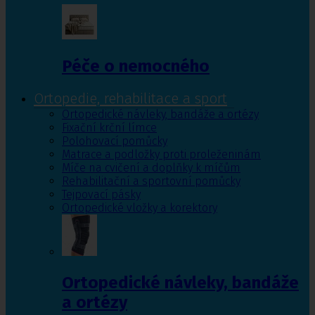
Péče o nemocného
Ortopedie, rehabilitace a sport
Ortopedické návleky, bandáže a ortézy
Fixační krční límce
Polohovací pomůcky
Matrace a podložky proti proleženinám
Míče na cvičení a doplňky k míčům
Rehabilitační a sportovní pomůcky
Tejpovací pásky
Ortopedické vložky a korektory
Ortopedické návleky, bandáže
a ortézy