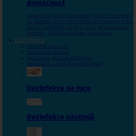
domácnost
Univerzální čistící prostředky
,
Čistící prostředky
na podlahy
,
Čisticí prostředky do koupelny a WC
,
Čistící prostředky na mytí oken
,
Neutralizátory
vzduchu
,
Čistící prostředky do kuchyně
Dezinfekce
Dezinfekce na ruce
Dezinfekce nástrojů
Dezinfekce ploch a předmětů
Dávkovače a aplikátory dezinfekce
Dezinfekce na ruce
Dezinfekce nástrojů