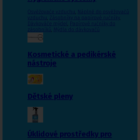
Osvěžovače vzduchu
,
Náplně do osvěžovačů
vzduchu
,
Zásobníky na papírové ručníky
,
Dávkováče mýdel
,
Papírové ručníky do
zásobníků
,
Mýdla do dávkovačů
Kosmetické a pedikérské
nástroje
Dětské pleny
Úklidové prostředky pro