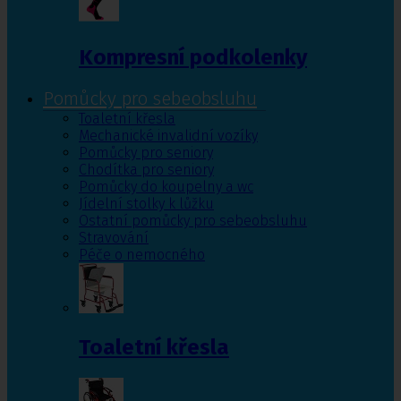
Kompresní podkolenky
Pomůcky pro sebeobsluhu
Toaletní křesla
Mechanické invalidní vozíky
Pomůcky pro seniory
Chodítka pro seniory
Pomůcky do koupelny a wc
Jídelní stolky k lůžku
Ostatní pomůcky pro sebeobsluhu
Stravování
Péče o nemocného
Toaletní křesla