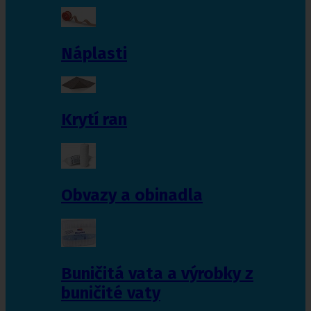
Náplasti
Krytí ran
Obvazy a obinadla
Buničitá vata a výrobky z
buničité vaty