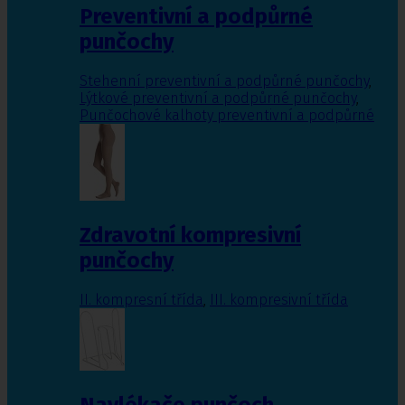
Preventivní a podpůrné
punčochy
Stehenní preventivní a podpůrné punčochy
,
Lýtkové preventivní a podpůrné punčochy
,
Punčochové kalhoty preventivní a podpůrné
Zdravotní kompresivní
punčochy
II. kompresní třída
,
III. kompresivní třída
Navlékače punčoch