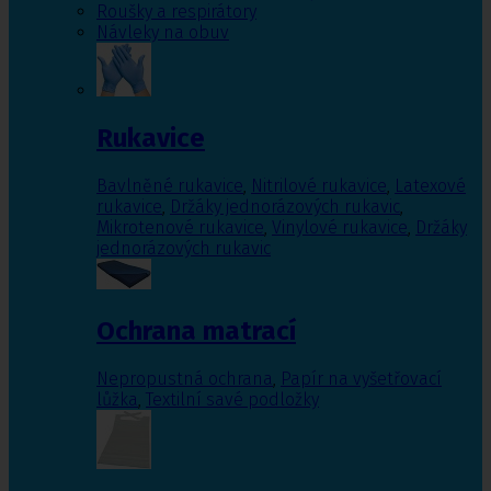
Roušky a respirátory
Návleky na obuv
Rukavice
Bavlněné rukavice
,
Nitrilové rukavice
,
Latexové
rukavice
,
Držáky jednorázových rukavic
,
Mikrotenové rukavice
,
Vinylové rukavice
,
Držáky
jednorázových rukavic
Ochrana matrací
Nepropustná ochrana
,
Papír na vyšetřovací
lůžka
,
Textilní savé podložky