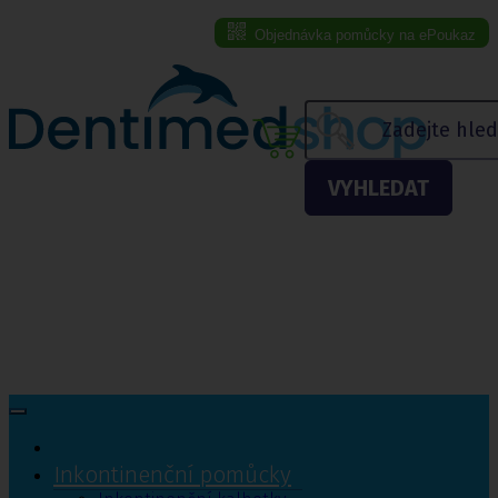
Objednávka pomůcky na ePoukaz
Menu eshopu
VYHLEDAT
Inkontinenční pomůcky