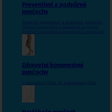
Preventivní a podpůrné
punčochy
Stehenní preventivní a podpůrné punčochy
,
Lýtkové preventivní a podpůrné punčochy
,
Punčochové kalhoty preventivní a podpůrné
Zdravotní kompresivní
punčochy
II. kompresní třída
,
III. kompresivní třída
Navlékače punčoch