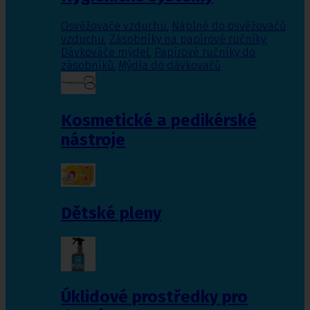
Osvěžovače vzduchu
,
Náplně do osvěžovačů
vzduchu
,
Zásobníky na papírové ručníky
,
Dávkováče mýdel
,
Papírové ručníky do
zásobníků
,
Mýdla do dávkovačů
Kosmetické a pedikérské
nástroje
Dětské pleny
Úklidové prostředky pro