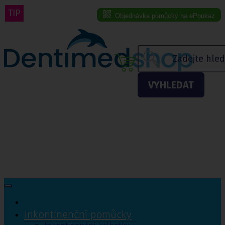
TIP
Objednávka pomůcky na ePoukaz
Menu eshopu
VYHLEDAT
Inkontinenční pomůcky