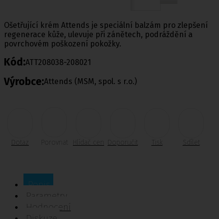
Ošetřující krém Attends je speciální balzám pro zlepšení
regenerace kůže, ulevuje při zánětech, podráždění a
povrchovém poškození pokožky.
Kód:
ATT208038-208021
Výrobce:
Attends (MSM, spol. s r.o.)
Dotaz
Porovnat
Hlídač cen
Doporučit
Tisk
Sdílet
Popis
Parametry
Hodnocení
Diskuze