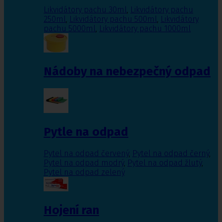
Likvidátory pachu 30ml
,
Likvidátory pachu
250ml
,
Likvidátory pachu 500ml
,
Likvidátory
pachu 5000ml
,
Likvidátory pachu 1000ml
Nádoby na nebezpečný odpad
Pytle na odpad
Pytel na odpad červený
,
Pytel na odpad černý
,
Pytel na odpad modrý
,
Pytel na odpad žlutý
,
Pytel na odpad zelený
Hojení ran