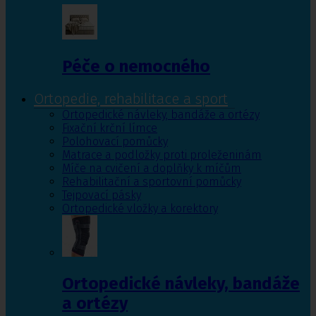
Péče o nemocného
Ortopedie, rehabilitace a sport
Ortopedické návleky, bandáže a ortézy
Fixační krční límce
Polohovací pomůcky
Matrace a podložky proti proleženinám
Míče na cvičení a doplňky k míčům
Rehabilitační a sportovní pomůcky
Tejpovací pásky
Ortopedické vložky a korektory
Ortopedické návleky, bandáže
a ortézy