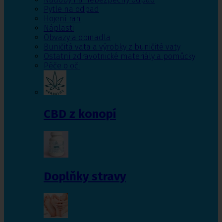
Pytle na odpad
Hojení ran
Náplasti
Obvazy a obinadla
Buničitá vata a výrobky z buničité vaty
Ostatní zdravotnické materiály a pomůcky
Péče o oči
CBD z konopí
Doplňky stravy