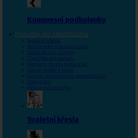
Kompresní podkolenky
Pomůcky pro sebeobsluhu
Toaletní křesla
Mechanické invalidní vozíky
Pomůcky pro seniory
Chodítka pro seniory
Pomůcky do koupelny a wc
Jídelní stolky k lůžku
Ostatní pomůcky pro sebeobsluhu
Stravování
Péče o nemocného
Toaletní křesla