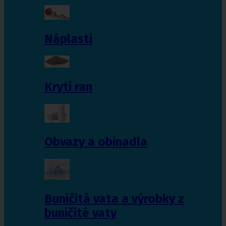
Náplasti
Krytí ran
Obvazy a obinadla
Buničitá vata a výrobky z
buničité vaty