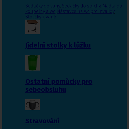
Sedačky do vany
,
Sedačky do sprchy
,
Madla do
koupelny a wc
,
Nástavce na wc pro invalidy
,
Stoličky k vaně
Jídelní stolky k lůžku
Ostatní pomůcky pro
sebeobsluhu
Stravování