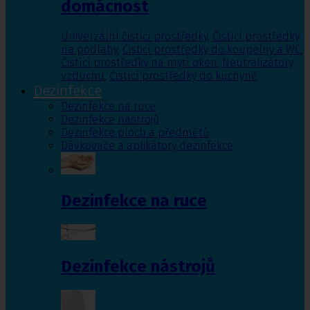
domácnost
Univerzální čistící prostředky
,
Čistící prostředky
na podlahy
,
Čisticí prostředky do koupelny a WC
,
Čistící prostředky na mytí oken
,
Neutralizátory
vzduchu
,
Čistící prostředky do kuchyně
Dezinfekce
Dezinfekce na ruce
Dezinfekce nástrojů
Dezinfekce ploch a předmětů
Dávkovače a aplikátory dezinfekce
Dezinfekce na ruce
Dezinfekce nástrojů