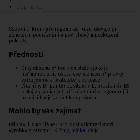
Dopravné
Ošetřující krém pro regeneraci kůže, ulevuje při
zánětech, podráždění a povrchovém poškození
pokožky.
Přednosti
Díky obsahu přírodních složek jako je
heřmánek a citrusová esence jsou přípravky
extra jemné a přátelské k pokožce
Vitamíny D- pantenol, vitamín E, provitamin B5
a olej z pšeničných klíčků chrání a regenerují i
tu nejcitlivější a křehkou pokožku
Mohlo by vás zajímat
Připravili jsme článek pro lepší orientaci mezi
výrobky v kategorii
Krémy, mléka, oleje
.