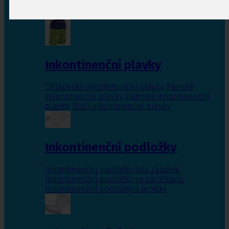
Inkontinenční vložky pro ženy
,
Inkontinenční
vložky pro muže
Inkontinenční plavky
Chlapecké inkontinenční plavky
,
Pánské
inkontinenční plavky
,
Dámské inkontinenční
plavky
,
Dívčí inkontinenční plavky
Inkontinenční podložky
Inkontinenční podložky bez záložek
,
Inkontinenční podložky se záložkami
,
Inkontinenční podložky s lepítky