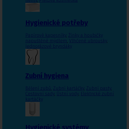
nehty
,
Pleťová kosmetika
Hygienické potřeby
Papírové kapesníky
,
Žínky a houbičky
napuštěné mýdlem
,
Vlhčené ubrousky
,
Jednorázové bryndáky
Zubní hygiena
Bělení zubů
,
Zubní kartáčky
,
Zubní pasty
,
Cestovní sady
,
Ústní vody
,
Elektrické zubní
kartáčky
Hygienické systémy