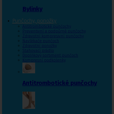
Bylinky
Punčochy, ponožky
Antitrombotické punčochy
Preventivní a podpůrné punčochy
Zdravotní kompresivní punčochy
Navlékače punčoch
Zdravotní ponožky
Stahovací prádlo
Doplňkový sortiment punčoch
Kompresní podkolenky
Antitrombotické punčochy