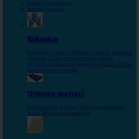
Roušky a respirátory
Návleky na obuv
Rukavice
Bavlněné rukavice
,
Nitrilové rukavice
,
Latexové
rukavice
,
Držáky jednorázových rukavic
,
Mikrotenové rukavice
,
Vinylové rukavice
,
Držáky
jednorázových rukavic
Ochrana matrací
Nepropustná ochrana
,
Papír na vyšetřovací
lůžka
,
Textilní savé podložky