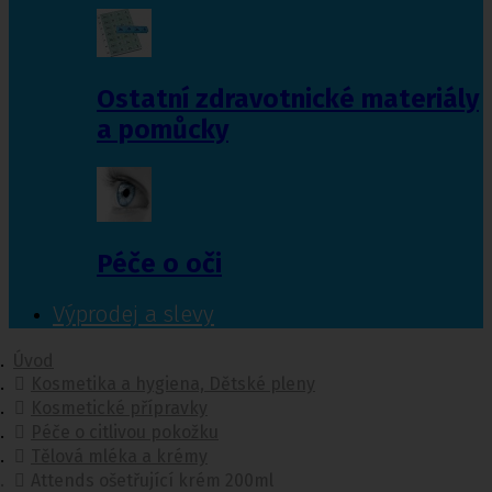
Ostatní zdravotnické materiály
a pomůcky
Péče o oči
Výprodej a slevy
Úvod
Kosmetika a hygiena, Dětské pleny
Kosmetické přípravky
Péče o citlivou pokožku
Tělová mléka a krémy
Attends ošetřující krém 200ml