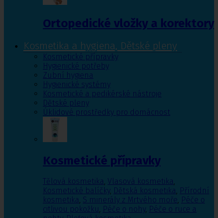
Ortopedické vložky a korektory
Kosmetika a hygiena, Dětské pleny
Kosmetické přípravky
Hygienické potřeby
Zubní hygiena
Hygienické systémy
Kosmetické a pedikérské nástroje
Dětské pleny
Úklidové prostředky pro domácnost
Kosmetické přípravky
Tělová kosmetika
,
Vlasová kosmetika
,
Kosmetické balíčky
,
Dětská kosmetika
,
Přírodní
kosmetika
,
S minerály z Mrtvého moře
,
Péče o
citlivou pokožku
,
Péče o nohy
,
Péče o ruce a