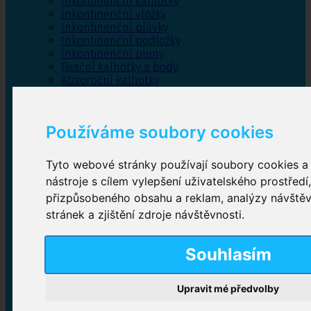
Inkontinenční kalhotky
Inkontinenční vložky
Inkontinenční plavky
Inkontinenční podložky
Inkontinenční pleny
Fixační kalhotky a body
Absorpční kalhotky
Péče o pánevní dno
Bylinky
Používáme soubory cookies
Tyto webové stránky používají soubory cookies a 
Inkontinenční kalhotky
nástroje s cílem vylepšení uživatelského prostředí
přizpůsobeného obsahu a reklam, analýzy návště
Plenkové kalhotky navlékací
,
Plenkové kalhotky
zalepovací
,
Inkontinenční kalhotky dámské
,
stránek a zjištění zdroje návštěvnosti.
Inkontinenční kalhotky pro muže
Souhlasím
Inkontinenční vložky
Upravit mé předvolby