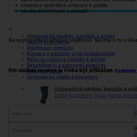
snadné a spolehlivé uchycení k prádlu
záruku diskrétnosti a pohodlí
Ortopedie,
rehabilitace a
sport
Ortopedické návleky, bandáže a ortézy
Na tento produkt přispívá pojišťovna. Nechte si ho u lé
Fixační krční límce
Polohovací pomůcky
Matrace a podložky proti proleženinám
Míče na cvičení a doplňky k míčům
Rehabilitační a sportovní pomůcky
Pro vložení recenze je třeba být přihlášen.
Podmínky 
Tejpovací pásky
Ortopedické vložky a korektory
Ortopedické návleky, bandáže a ort
Dolní končetiny
,
Trup
,
Horní konče
Krční límce s výztuhou
,
Krční límce bez v
Matrace a podložky proti proleženi
Matrace proti proleženinám
,
Podlo