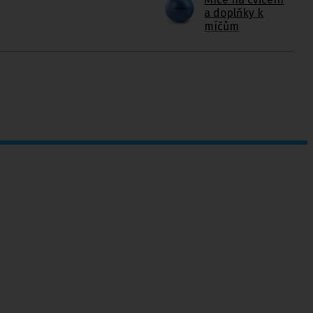
a doplňky k
míčům