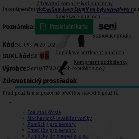
Zdravotní kompresivní punčochy
Inkontinenční vložky Seni Lady Slim Mini byly vytvořeny na 
II. kompresní třída
,
III. kompresivní třída
Navlékače punčoch
Poznámka:
Zdravotní ponožky
Stahovací prádlo
Kód:
SE-095-MI20-E02
Doplňkový sortiment punčoch
SUKL kód:
5013274
Kompresní podkolenky
Výrobce:
Seni ((TZMO Czech republic s.r.o.)
Zdravotnický prostředek
Před použitím si pozorně přečtěte návod k použití.
Pomůcky pro
sebeobsluhu
Toaletní křesla
Mechanické invalidní vozíky
Pomůcky pro seniory
Chodítka pro seniory
Pomůcky do koupelny a wc