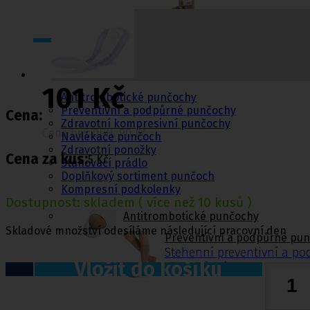
Punčochy,
ponožky
101 Kč
Antitrombotické punčochy
Preventivní a podpůrné punčochy
Cena:
Zdravotní kompresivní punčochy
Cena bez DPH: 90 Kč
Navlékače punčoch
Zdravotní ponožky
Cena za kus:
5 Kč
Stahovací prádlo
Doplňkový sortiment punčoch
Kompresní podkolenky
Dostupnost:
skladem
( více než 10 kusů )
Antitrombotické punčochy
Skladové množství odesíláme následující pracovní den
Preventivní a podpůrné pu
Stehenní preventivní a p
Vložit do košíku
a podpůrné