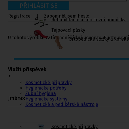
PŘIHLÁSIT SE
Registrace
|
Zapomněl jsem heslo
Rehabilitační a sportovní pomůcky
Tejpovací pásky
U tohoto výrobku zatím není žádná recenze. Buďte první
Ortopedické vložky a korekt
Kosmetika a
Vložit příspěvek
hygiena, Dětské
pleny
Kosmetické přípravky
Hygienické potřeby
Zubní hygiena
Jméno:
Hygienické systémy
Kosmetické a pedikérské nástroje
Dětské pleny
Úklidové prostředky pro domácnost
Kosmetické přípravky