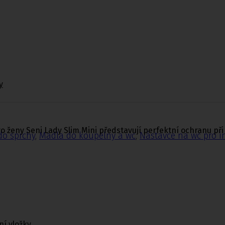
y
 ženy Seni Lady Slim Mini představují perfektní ochranu při
do sprchy
,
Madla do koupelny a wc
,
Nástavce na wc pro i
ní vložky