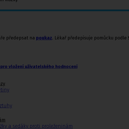
kaře předepsat na
poukaz
. Lékař předepisuje pomůcku podle
pro vložení uživatelského hodnocení
ézy
tiny
ýztuhy
nám
žky a sedáky proti proleženinám