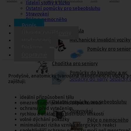
Dotaz
Porovnat
Hlídač cen
Doporučit
Tisk
Sdílet
Jídelní stolky k lůžku
Ostatní pomůcky pro sebeobsluhu
Stravování
Péče o nemocného
Popis
Toaletní křesla
Úhrada pojišťovny
Hodnocení
Mechanické invalidní vozíky
Diskuze
Pomůcky pro senior
Dopravné
Chodítka pro seniory
Pomůcky do koupelny a wc
Prodyšné, anatomicky tvarované inkontinenční vložky pro
Sedačky do vany
,
Sedačky 
zajišťují:
ideální přizpůsobení tělu
Ostatní pomůcky pro sebeobsluhu
omezení nepříjemného zápachu moči
ochranu před vytečením
Stravování
rychlou a důkladnou distribuci vlhkosti
volné dýchání pokožky
Péče o nemocného
minimalizaci rizika vzniku alergických reakcí
spolehlivější ochranu při úniku moči než menstruač