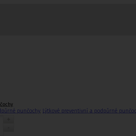
nčochy
odpůrné punčochy
,
Lýtkové preventivní a podpůrné punčo