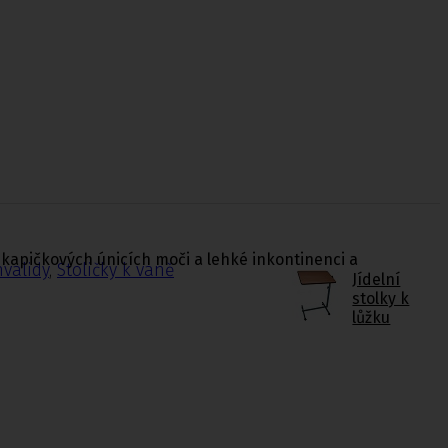
 kapičkových únicích moči a lehké inkontinenci a
nvalidy
,
Stoličky k vaně
Jídelní
stolky k
lůžku