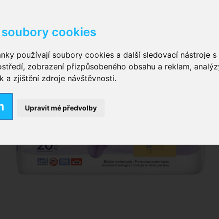
soubory cookies
kové kalhotky zalepovací
,
Inkontinenční kalhotky dámsk
nky používají soubory cookies a další sledovací nástroje s 
ostředí, zobrazení přizpůsobeného obsahu a reklam, analýz
ční vložky pro muže
a zjištění zdroje návštěvnosti.
m
nkontinenční plavky
,
Dámské inkontinenční plavky
,
Dívčí
Upravit mé předvolby
ek
,
Inkontinenční podložky se záložkami
,
Inkontinenční po