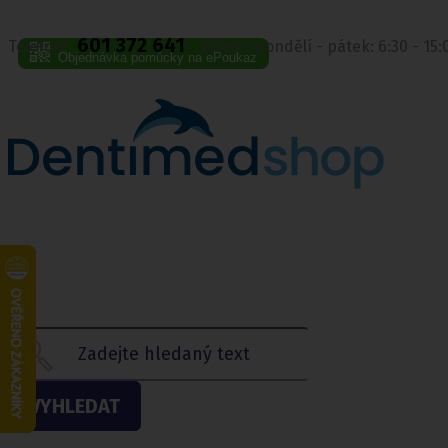
601 372 641
Telefon:
Volejte pondělí - pátek: 6:30 - 15
Objednávka pomůcky na ePoukaz
VYHLEDAT