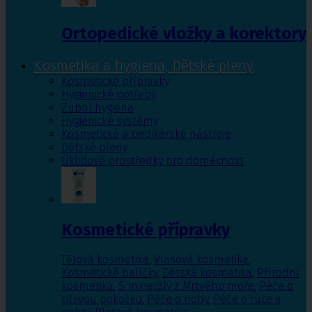
Ortopedické vložky a korektory
Kosmetika a hygiena, Dětské pleny
Kosmetické přípravky
Hygienické potřeby
Zubní hygiena
Hygienické systémy
Kosmetické a pedikérské nástroje
Dětské pleny
Úklidové prostředky pro domácnost
Kosmetické přípravky
Tělová kosmetika
,
Vlasová kosmetika
,
Kosmetické balíčky
,
Dětská kosmetika
,
Přírodní
kosmetika
,
S minerály z Mrtvého moře
,
Péče o
citlivou pokožku
,
Péče o nohy
,
Péče o ruce a