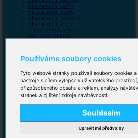
Inkontinenční kalhotky
Inkontinenční vložky
Inkontinenční plavky
Inkontinenční podložky
Inkontinenční pleny
Fixační kalhotky a body
Absorpční kalhotky
Péče o pánevní dno
Bylinky
Používáme soubory cookies
Tyto webové stránky používají soubory cookies a 
Inkontinenční kalhotky
nástroje s cílem vylepšení uživatelského prostředí
přizpůsobeného obsahu a reklam, analýzy návště
Plenkové kalhotky navlékací
,
Plenkové kalhotky
zalepovací
,
Inkontinenční kalhotky dámské
,
stránek a zjištění zdroje návštěvnosti.
Inkontinenční kalhotky pro muže
Souhlasím
Inkontinenční vložky
Upravit mé předvolby