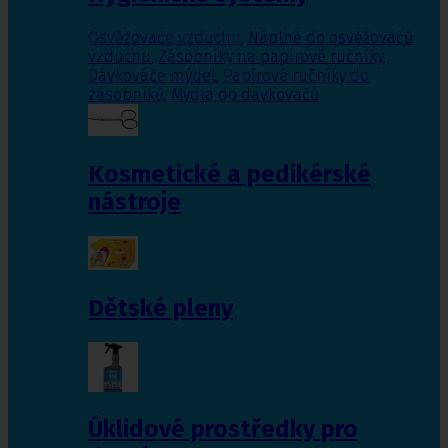
Osvěžovače vzduchu
,
Náplně do osvěžovačů
vzduchu
,
Zásobníky na papírové ručníky
,
Dávkováče mýdel
,
Papírové ručníky do
zásobníků
,
Mýdla do dávkovačů
Kosmetické a pedikérské
nástroje
Dětské pleny
Úklidové prostředky pro