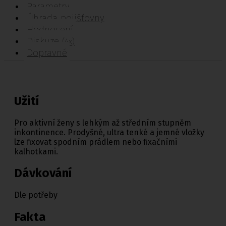
Parametry
Úhrada pojišťovny
Hodnocení
Diskuze
(4x)
Dopravné
Užití
Pro aktivní ženy s lehkým až středním stupněm
inkontinence. Prodyšné, ultra tenké a jemné vložky
lze fixovat spodním prádlem nebo fixačními
kalhotkami.
Dávkování
Dle potřeby
Fakta