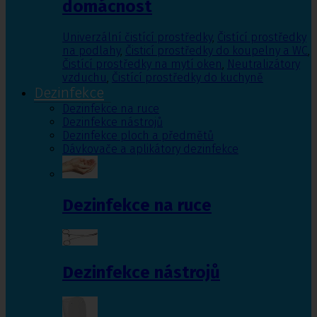
domácnost
Univerzální čistící prostředky
,
Čistící prostředky
na podlahy
,
Čisticí prostředky do koupelny a WC
,
Čistící prostředky na mytí oken
,
Neutralizátory
vzduchu
,
Čistící prostředky do kuchyně
Dezinfekce
Dezinfekce na ruce
Dezinfekce nástrojů
Dezinfekce ploch a předmětů
Dávkovače a aplikátory dezinfekce
Dezinfekce na ruce
Dezinfekce nástrojů