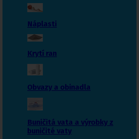
Náplasti
Krytí ran
Obvazy a obinadla
Buničitá vata a výrobky z
buničité vaty