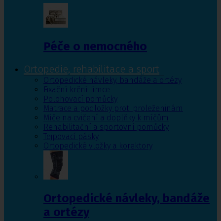
Péče o nemocného
Ortopedie, rehabilitace a sport
Ortopedické návleky, bandáže a ortézy
Fixační krční límce
Polohovací pomůcky
Matrace a podložky proti proleženinám
Míče na cvičení a doplňky k míčům
Rehabilitační a sportovní pomůcky
Tejpovací pásky
Ortopedické vložky a korektory
Ortopedické návleky, bandáže
a ortézy