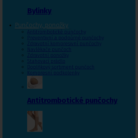
Bylinky
Punčochy, ponožky
Antitrombotické punčochy
Preventivní a podpůrné punčochy
Zdravotní kompresivní punčochy
Navlékače punčoch
Zdravotní ponožky
Stahovací prádlo
Doplňkový sortiment punčoch
Kompresní podkolenky
Antitrombotické punčochy