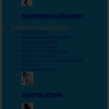
Kompresní podkolenky
Pomůcky pro sebeobsluhu
Toaletní křesla
Mechanické invalidní vozíky
Pomůcky pro seniory
Chodítka pro seniory
Pomůcky do koupelny a wc
Jídelní stolky k lůžku
Ostatní pomůcky pro sebeobsluhu
Stravování
Péče o nemocného
Toaletní křesla