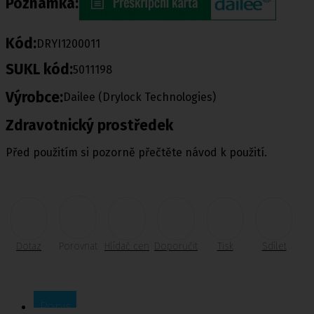
Poznámka:
Kód:
DRYI1200011
SUKL kód:
5011198
Výrobce:
Dailee (Drylock Technologies)
Zdravotnický prostředek
Před použitím si pozorně přečtěte návod k použití.
Dotaz
Porovnat
Hlídač cen
Doporučit
Tisk
Sdílet
Popis