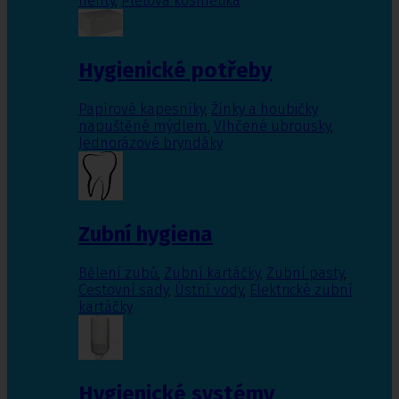
nehty
,
Pleťová kosmetika
Hygienické potřeby
Papírové kapesníky
,
Žínky a houbičky
napuštěné mýdlem
,
Vlhčené ubrousky
,
Jednorázové bryndáky
Zubní hygiena
Bělení zubů
,
Zubní kartáčky
,
Zubní pasty
,
Cestovní sady
,
Ústní vody
,
Elektrické zubní
kartáčky
Hygienické systémy