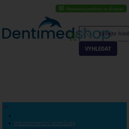
Objednávka pomůcky na ePoukaz
Menu eshopu
VYHLEDAT
Inkontinenční pomůcky