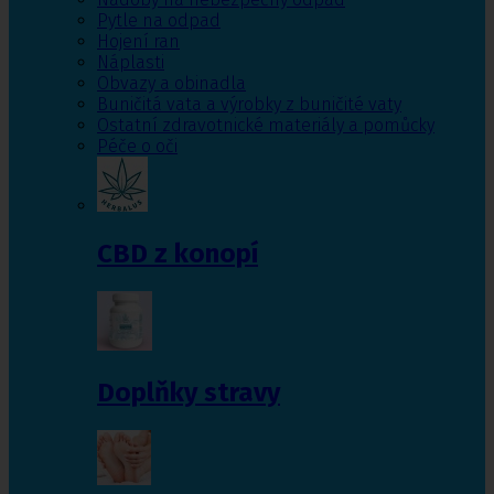
Pytle na odpad
Hojení ran
Náplasti
Obvazy a obinadla
Buničitá vata a výrobky z buničité vaty
Ostatní zdravotnické materiály a pomůcky
Péče o oči
CBD z konopí
Doplňky stravy