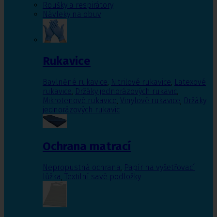
Roušky a respirátory
Návleky na obuv
Rukavice
Bavlněné rukavice
,
Nitrilové rukavice
,
Latexové
rukavice
,
Držáky jednorázových rukavic
,
Mikrotenové rukavice
,
Vinylové rukavice
,
Držáky
jednorázových rukavic
Ochrana matrací
Nepropustná ochrana
,
Papír na vyšetřovací
lůžka
,
Textilní savé podložky