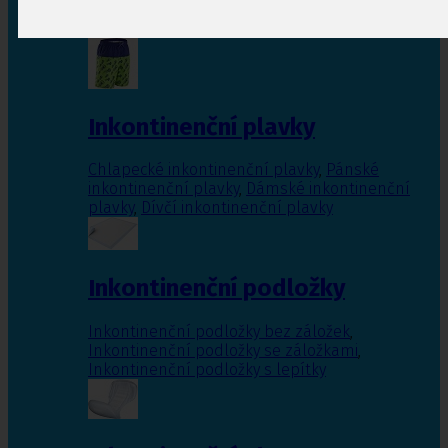
Inkontinenční vložky pro ženy
,
Inkontinenční
vložky pro muže
Inkontinenční plavky
Chlapecké inkontinenční plavky
,
Pánské
inkontinenční plavky
,
Dámské inkontinenční
plavky
,
Dívčí inkontinenční plavky
Inkontinenční podložky
Inkontinenční podložky bez záložek
,
Inkontinenční podložky se záložkami
,
Inkontinenční podložky s lepítky