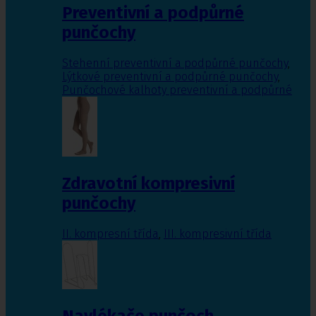
Preventivní a podpůrné
punčochy
Stehenní preventivní a podpůrné punčochy
,
Lýtkové preventivní a podpůrné punčochy
,
Punčochové kalhoty preventivní a podpůrné
Zdravotní kompresivní
punčochy
II. kompresní třída
,
III. kompresivní třída
Navlékače punčoch