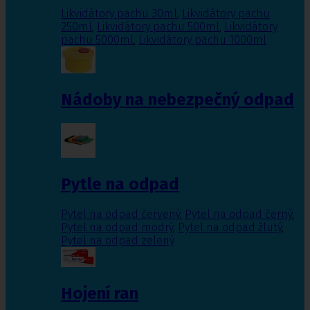
Likvidátory pachu 30ml
,
Likvidátory pachu
250ml
,
Likvidátory pachu 500ml
,
Likvidátory
pachu 5000ml
,
Likvidátory pachu 1000ml
Nádoby na nebezpečný odpad
Pytle na odpad
Pytel na odpad červený
,
Pytel na odpad černý
,
Pytel na odpad modrý
,
Pytel na odpad žlutý
,
Pytel na odpad zelený
Hojení ran