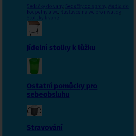
Sedačky do vany
,
Sedačky do sprchy
,
Madla do
koupelny a wc
,
Nástavce na wc pro invalidy
,
Stoličky k vaně
Jídelní stolky k lůžku
Ostatní pomůcky pro
sebeobsluhu
Stravování