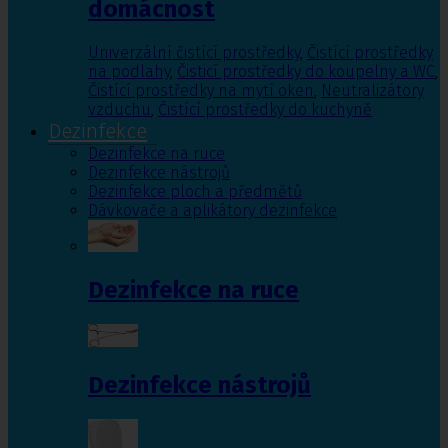
domácnost
Univerzální čistící prostředky
,
Čistící prostředky
na podlahy
,
Čisticí prostředky do koupelny a WC
,
Čistící prostředky na mytí oken
,
Neutralizátory
vzduchu
,
Čistící prostředky do kuchyně
Dezinfekce
Dezinfekce na ruce
Dezinfekce nástrojů
Dezinfekce ploch a předmětů
Dávkovače a aplikátory dezinfekce
Dezinfekce na ruce
Dezinfekce nástrojů