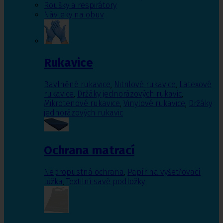
Roušky a respirátory
Návleky na obuv
Rukavice
Bavlněné rukavice
,
Nitrilové rukavice
,
Latexové
rukavice
,
Držáky jednorázových rukavic
,
Mikrotenové rukavice
,
Vinylové rukavice
,
Držáky
jednorázových rukavic
Ochrana matrací
Nepropustná ochrana
,
Papír na vyšetřovací
lůžka
,
Textilní savé podložky