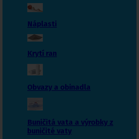
Náplasti
Krytí ran
Obvazy a obinadla
Buničitá vata a výrobky z
buničité vaty