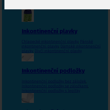
Inkontinenční vložky pro ženy
,
Inkontinenční
vložky pro muže
Inkontinenční plavky
Chlapecké inkontinenční plavky
,
Pánské
inkontinenční plavky
,
Dámské inkontinenční
plavky
,
Dívčí inkontinenční plavky
Inkontinenční podložky
Inkontinenční podložky bez záložek
,
Inkontinenční podložky se záložkami
,
Inkontinenční podložky s lepítky