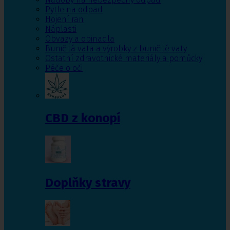
Pytle na odpad
Hojení ran
Náplasti
Obvazy a obinadla
Buničitá vata a výrobky z buničité vaty
Ostatní zdravotnické materiály a pomůcky
Péče o oči
CBD z konopí
Doplňky stravy