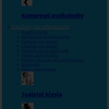
Kompresní podkolenky
Pomůcky pro sebeobsluhu
Toaletní křesla
Mechanické invalidní vozíky
Pomůcky pro seniory
Chodítka pro seniory
Pomůcky do koupelny a wc
Jídelní stolky k lůžku
Ostatní pomůcky pro sebeobsluhu
Stravování
Péče o nemocného
Toaletní křesla