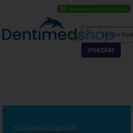
Objednávka pomůcky na ePoukaz
Menu eshopu
VYHLEDAT
Inkontinenční pomůcky