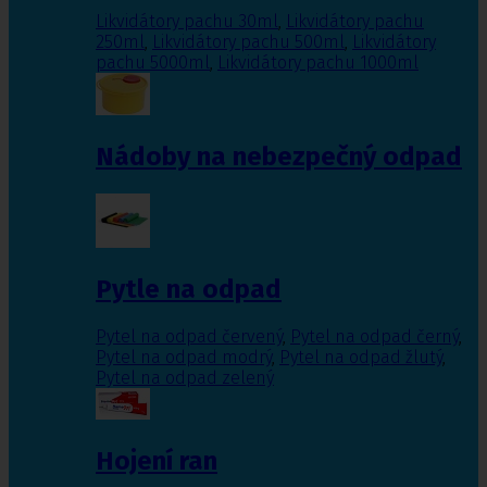
Likvidátory pachu 30ml
,
Likvidátory pachu
250ml
,
Likvidátory pachu 500ml
,
Likvidátory
pachu 5000ml
,
Likvidátory pachu 1000ml
Nádoby na nebezpečný odpad
Pytle na odpad
Pytel na odpad červený
,
Pytel na odpad černý
,
Pytel na odpad modrý
,
Pytel na odpad žlutý
,
Pytel na odpad zelený
Hojení ran