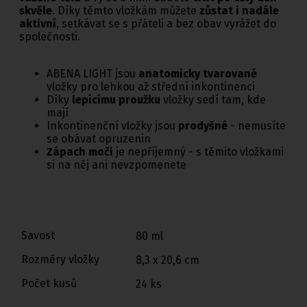
skvěle
. Díky těmto vložkám můžete
zůstat i nadále
aktivní
, setkávat se s přáteli a bez obav vyrážet do
společnosti.
ABENA LIGHT jsou
anatomicky tvarované
vložky pro lehkou až střední inkontinenci
Díky
lepícímu proužku
vložky sedí tam, kde
mají
Inkontinenční vložky jsou
prodyšné
- nemusíte
se obávat opruzenin
Zápach moči
je nepříjemný - s těmito vložkami
si na něj ani nevzpomenete
Savost
80 ml
Rozměry vložky
8,3 x 20,6 cm
Počet kusů
24 ks