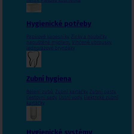
nehty
,
Pleťová kosmetika
Hygienické potřeby
Papírové kapesníky
,
Žínky a houbičky
napuštěné mýdlem
,
Vlhčené ubrousky
,
Jednorázové bryndáky
Zubní hygiena
Bělení zubů
,
Zubní kartáčky
,
Zubní pasty
,
Cestovní sady
,
Ústní vody
,
Elektrické zubní
kartáčky
Hygienické systémy