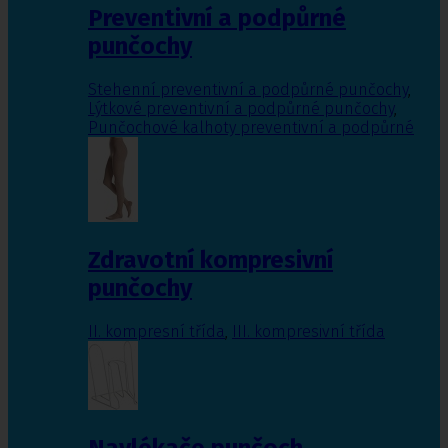
Preventivní a podpůrné
punčochy
Stehenní preventivní a podpůrné punčochy
,
Lýtkové preventivní a podpůrné punčochy
,
Punčochové kalhoty preventivní a podpůrné
Zdravotní kompresivní
punčochy
II. kompresní třída
,
III. kompresivní třída
Navlékače punčoch