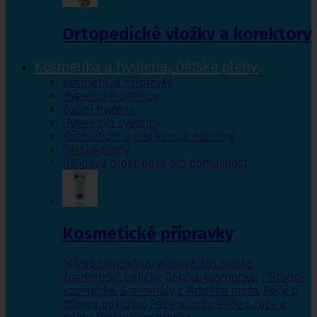
Ortopedické vložky a korektory
Kosmetika a hygiena, Dětské pleny
Kosmetické přípravky
Hygienické potřeby
Zubní hygiena
Hygienické systémy
Kosmetické a pedikérské nástroje
Dětské pleny
Úklidové prostředky pro domácnost
Kosmetické přípravky
Tělová kosmetika
,
Vlasová kosmetika
,
Kosmetické balíčky
,
Dětská kosmetika
,
Přírodní
kosmetika
,
S minerály z Mrtvého moře
,
Péče o
citlivou pokožku
,
Péče o nohy
,
Péče o ruce a