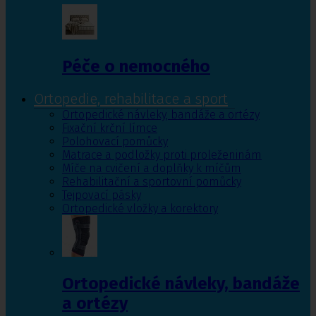
Péče o nemocného
Ortopedie, rehabilitace a sport
Ortopedické návleky, bandáže a ortézy
Fixační krční límce
Polohovací pomůcky
Matrace a podložky proti proleženinám
Míče na cvičení a doplňky k míčům
Rehabilitační a sportovní pomůcky
Tejpovací pásky
Ortopedické vložky a korektory
Ortopedické návleky, bandáže
a ortézy