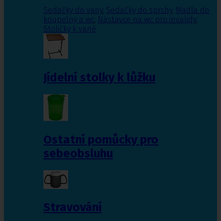
Sedačky do vany
,
Sedačky do sprchy
,
Madla do
koupelny a wc
,
Nástavce na wc pro invalidy
,
Stoličky k vaně
Jídelní stolky k lůžku
Ostatní pomůcky pro
sebeobsluhu
Stravování