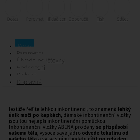
Dotaz
Porovnat
Hlídač cen
Doporučit
Tisk
Sdílet
Popis
Parametry
Úhrada pojišťovny
Hodnocení
Diskuze
Dopravné
Jestliže řešíte lehkou inkontinenci, to znamená
lehký
únik moči po kapkách
, dámské inkontinenční vložky
jsou tou nejlepší inkontinenční pomůckou.
Inkontinenční vložky ABENA pro ženy
se přizpůsobí
vašemu tělu
, vysoce savé jádro
odvede tekutinu od
vašeho těla
a vy se s nimi budete
cítit po celý den