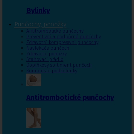
Bylinky
Punčochy, ponožky
Antitrombotické punčochy
Preventivní a podpůrné punčochy
Zdravotní kompresivní punčochy
Navlékače punčoch
Zdravotní ponožky
Stahovací prádlo
Doplňkový sortiment punčoch
Kompresní podkolenky
Antitrombotické punčochy