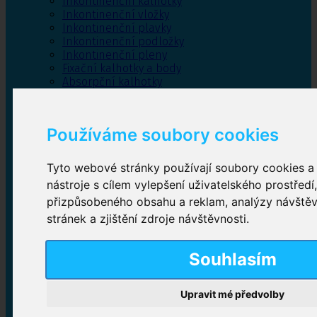
Inkontinenční kalhotky
Inkontinenční vložky
Inkontinenční plavky
Inkontinenční podložky
Inkontinenční pleny
Fixační kalhotky a body
Absorpční kalhotky
Péče o pánevní dno
Bylinky
Používáme soubory cookies
Tyto webové stránky používají soubory cookies a 
Inkontinenční kalhotky
nástroje s cílem vylepšení uživatelského prostředí
přizpůsobeného obsahu a reklam, analýzy návště
Plenkové kalhotky navlékací
,
Plenkové kalhotky
zalepovací
,
Inkontinenční kalhotky dámské
,
stránek a zjištění zdroje návštěvnosti.
Inkontinenční kalhotky pro muže
Souhlasím
Inkontinenční vložky
Upravit mé předvolby