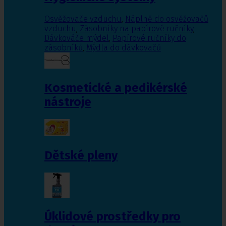
Osvěžovače vzduchu
,
Náplně do osvěžovačů
vzduchu
,
Zásobníky na papírové ručníky
,
Dávkováče mýdel
,
Papírové ručníky do
zásobníků
,
Mýdla do dávkovačů
Kosmetické a pedikérské
nástroje
Dětské pleny
Úklidové prostředky pro