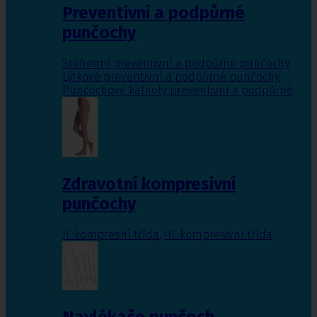
Preventivní a podpůrné
punčochy
Stehenní preventivní a podpůrné punčochy
,
Lýtkové preventivní a podpůrné punčochy
,
Punčochové kalhoty preventivní a podpůrné
Zdravotní kompresivní
punčochy
II. kompresní třída
,
III. kompresivní třída
Navlékače punčoch