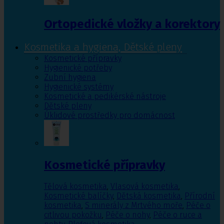
Ortopedické vložky a korektory
Kosmetika a hygiena, Dětské pleny
Kosmetické přípravky
Hygienické potřeby
Zubní hygiena
Hygienické systémy
Kosmetické a pedikérské nástroje
Dětské pleny
Úklidové prostředky pro domácnost
Kosmetické přípravky
Tělová kosmetika
,
Vlasová kosmetika
,
Kosmetické balíčky
,
Dětská kosmetika
,
Přírodní
kosmetika
,
S minerály z Mrtvého moře
,
Péče o
citlivou pokožku
,
Péče o nohy
,
Péče o ruce a