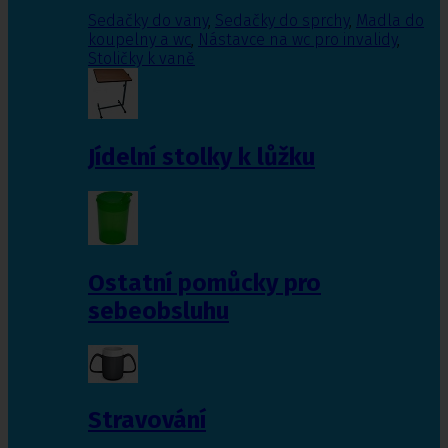
Sedačky do vany
,
Sedačky do sprchy
,
Madla do
koupelny a wc
,
Nástavce na wc pro invalidy
,
Stoličky k vaně
Jídelní stolky k lůžku
Ostatní pomůcky pro
sebeobsluhu
Stravování