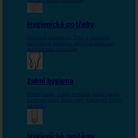
nehty
,
Pleťová kosmetika
Hygienické potřeby
Papírové kapesníky
,
Žínky a houbičky
napuštěné mýdlem
,
Vlhčené ubrousky
,
Jednorázové bryndáky
Zubní hygiena
Bělení zubů
,
Zubní kartáčky
,
Zubní pasty
,
Cestovní sady
,
Ústní vody
,
Elektrické zubní
kartáčky
Hygienické systémy