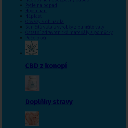
Pytle na odpad
Hojení ran
Náplasti
Obvazy a obinadla
Buničitá vata a výrobky z buničité vaty
Ostatní zdravotnické materiály a pomůcky
Péče o oči
CBD z konopí
Doplňky stravy