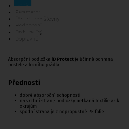
Popis
Parametry
Úhrada pojišťovny
Hodnocení
Diskuze
(2x)
Dopravné
Absorpční podložka
iD Protect
je účinná ochrana
postele a ložního prádla.
Přednosti
dobré absorpční schopnosti
na vrchní straně podložky netkaná textilie až k
okrajům
spodní strana je z nepropustné PE folie