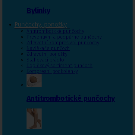
Bylinky
Punčochy, ponožky
Antitrombotické punčochy
Preventivní a podpůrné punčochy
Zdravotní kompresivní punčochy
Navlékače punčoch
Zdravotní ponožky
Stahovací prádlo
Doplňkový sortiment punčoch
Kompresní podkolenky
Antitrombotické punčochy