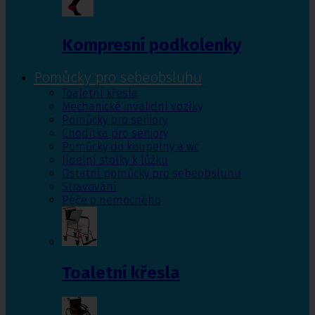
Kompresní podkolenky
Pomůcky pro sebeobsluhu
Toaletní křesla
Mechanické invalidní vozíky
Pomůcky pro seniory
Chodítka pro seniory
Pomůcky do koupelny a wc
Jídelní stolky k lůžku
Ostatní pomůcky pro sebeobsluhu
Stravování
Péče o nemocného
Toaletní křesla