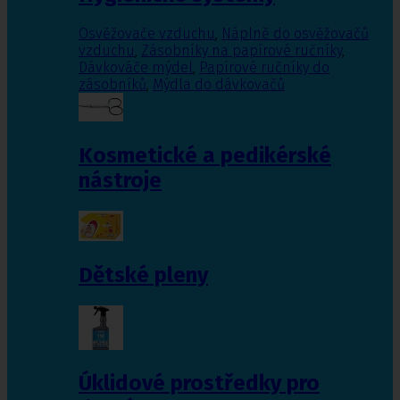
Osvěžovače vzduchu
,
Náplně do osvěžovačů
vzduchu
,
Zásobníky na papírové ručníky
,
Dávkováče mýdel
,
Papírové ručníky do
zásobníků
,
Mýdla do dávkovačů
Kosmetické a pedikérské
nástroje
Dětské pleny
Úklidové prostředky pro