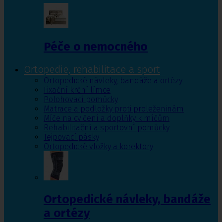
Péče o nemocného
Ortopedie, rehabilitace a sport
Ortopedické návleky, bandáže a ortézy
Fixační krční límce
Polohovací pomůcky
Matrace a podložky proti proleženinám
Míče na cvičení a doplňky k míčům
Rehabilitační a sportovní pomůcky
Tejpovací pásky
Ortopedické vložky a korektory
Ortopedické návleky, bandáže
a ortézy