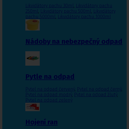
Likvidátory pachu 30ml
,
Likvidátory pachu
250ml
,
Likvidátory pachu 500ml
,
Likvidátory
pachu 5000ml
,
Likvidátory pachu 1000ml
Nádoby na nebezpečný odpad
Pytle na odpad
Pytel na odpad červený
,
Pytel na odpad černý
,
Pytel na odpad modrý
,
Pytel na odpad žlutý
,
Pytel na odpad zelený
Hojení ran