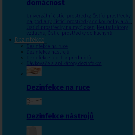
domácnost
Univerzální čistící prostředky
,
Čistící prostředky
na podlahy
,
Čisticí prostředky do koupelny a WC
,
Čistící prostředky na mytí oken
,
Neutralizátory
vzduchu
,
Čistící prostředky do kuchyně
Dezinfekce
Dezinfekce na ruce
Dezinfekce nástrojů
Dezinfekce ploch a předmětů
Dávkovače a aplikátory dezinfekce
Dezinfekce na ruce
Dezinfekce nástrojů