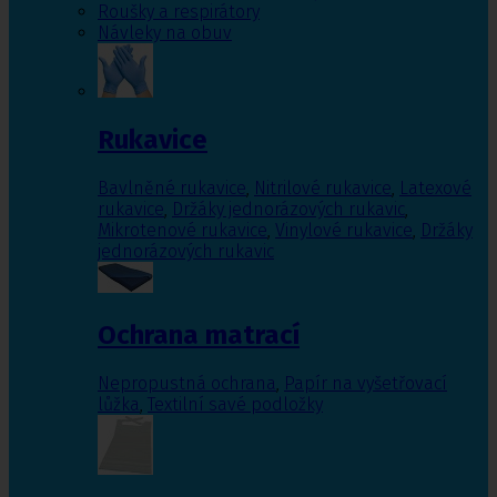
Roušky a respirátory
Návleky na obuv
Rukavice
Bavlněné rukavice
,
Nitrilové rukavice
,
Latexové
rukavice
,
Držáky jednorázových rukavic
,
Mikrotenové rukavice
,
Vinylové rukavice
,
Držáky
jednorázových rukavic
Ochrana matrací
Nepropustná ochrana
,
Papír na vyšetřovací
lůžka
,
Textilní savé podložky