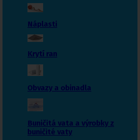
Náplasti
Krytí ran
Obvazy a obinadla
Buničitá vata a výrobky z
buničité vaty