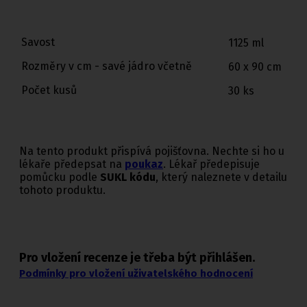
Savost
1125 ml
Rozměry v cm - savé jádro včetně
60 x 90 cm
Počet kusů
30 ks
Na tento produkt přispívá pojišťovna. Nechte si ho u
lékaře předepsat na
poukaz
. Lékař předepisuje
pomůcku podle
SUKL kódu
, který naleznete v detailu
tohoto produktu.
Pro vložení recenze je třeba být přihlášen.
Podmínky pro vložení uživatelského hodnocení