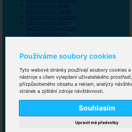
Inkontinenční kalhotky
Inkontinenční vložky
Inkontinenční plavky
Inkontinenční podložky
Inkontinenční pleny
Fixační kalhotky a body
Absorpční kalhotky
Péče o pánevní dno
Bylinky
Používáme soubory cookies
Tyto webové stránky používají soubory cookies a 
Inkontinenční kalhotky
nástroje s cílem vylepšení uživatelského prostředí
přizpůsobeného obsahu a reklam, analýzy návště
Plenkové kalhotky navlékací
,
Plenkové kalhotky
zalepovací
,
Inkontinenční kalhotky dámské
,
stránek a zjištění zdroje návštěvnosti.
Inkontinenční kalhotky pro muže
Souhlasím
Inkontinenční vložky
Upravit mé předvolby