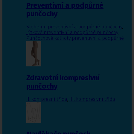
Preventivní a podpůrné
punčochy
Stehenní preventivní a podpůrné punčochy
,
Lýtkové preventivní a podpůrné punčochy
,
Punčochové kalhoty preventivní a podpůrné
Zdravotní kompresivní
punčochy
II. kompresní třída
,
III. kompresivní třída
Navlékače punčoch