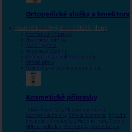
Ortopedické vložky a korektory
Kosmetika a hygiena, Dětské pleny
Kosmetické přípravky
Hygienické potřeby
Zubní hygiena
Hygienické systémy
Kosmetické a pedikérské nástroje
Dětské pleny
Úklidové prostředky pro domácnost
Kosmetické přípravky
Tělová kosmetika
,
Vlasová kosmetika
,
Kosmetické balíčky
,
Dětská kosmetika
,
Přírodní
kosmetika
,
S minerály z Mrtvého moře
,
Péče o
citlivou pokožku
,
Péče o nohy
,
Péče o ruce a