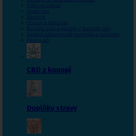
Pytle na odpad
Hojení ran
Náplasti
Obvazy a obinadla
Buničitá vata a výrobky z buničité vaty
Ostatní zdravotnické materiály a pomůcky
Péče o oči
CBD z konopí
Doplňky stravy