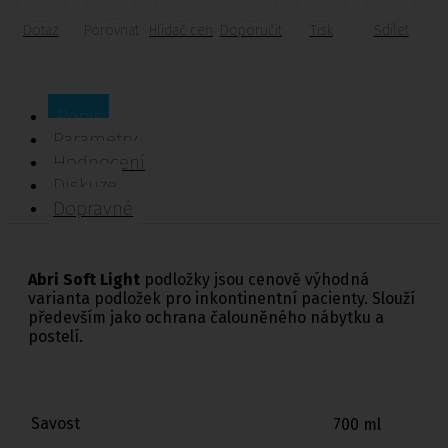
Dotaz
Porovnat
Hlídač cen
Doporučit
Tisk
Sdílet
Popis
Parametry
Hodnocení
Diskuze
Dopravné
Abri Soft Light
podložky jsou cenově výhodná
varianta podložek pro inkontinentní pacienty. Slouží
především jako ochrana čalouněného nábytku a
postelí.
Savost
700 ml