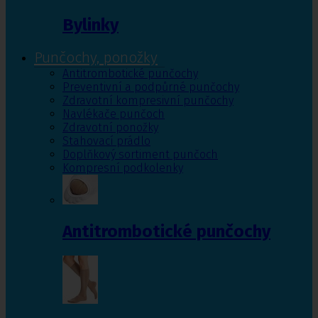
Bylinky
Punčochy, ponožky
Antitrombotické punčochy
Preventivní a podpůrné punčochy
Zdravotní kompresivní punčochy
Navlékače punčoch
Zdravotní ponožky
Stahovací prádlo
Doplňkový sortiment punčoch
Kompresní podkolenky
Antitrombotické punčochy