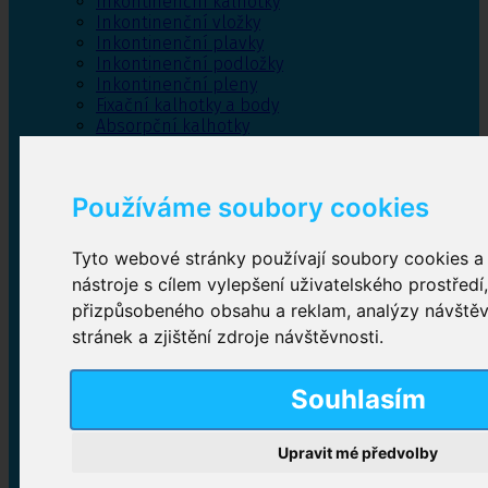
Inkontinenční kalhotky
Inkontinenční vložky
Inkontinenční plavky
Inkontinenční podložky
Inkontinenční pleny
Fixační kalhotky a body
Absorpční kalhotky
Péče o pánevní dno
Bylinky
Používáme soubory cookies
Tyto webové stránky používají soubory cookies a 
Inkontinenční kalhotky
nástroje s cílem vylepšení uživatelského prostředí
přizpůsobeného obsahu a reklam, analýzy návště
Plenkové kalhotky navlékací
,
Plenkové kalhotky
zalepovací
,
Inkontinenční kalhotky dámské
,
stránek a zjištění zdroje návštěvnosti.
Inkontinenční kalhotky pro muže
Souhlasím
Inkontinenční vložky
Upravit mé předvolby