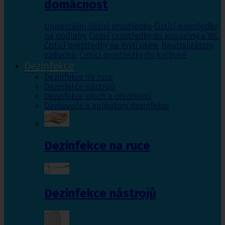
domácnost
Univerzální čistící prostředky
,
Čistící prostředky
na podlahy
,
Čisticí prostředky do koupelny a WC
,
Čistící prostředky na mytí oken
,
Neutralizátory
vzduchu
,
Čistící prostředky do kuchyně
Dezinfekce
Dezinfekce na ruce
Dezinfekce nástrojů
Dezinfekce ploch a předmětů
Dávkovače a aplikátory dezinfekce
Dezinfekce na ruce
Dezinfekce nástrojů