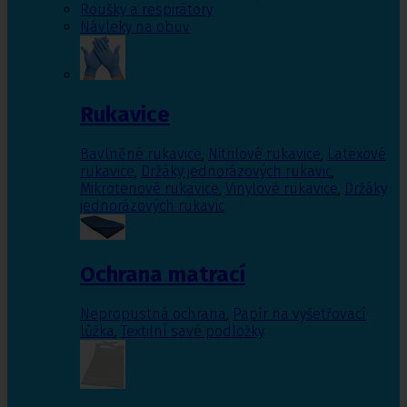
Roušky a respirátory
Návleky na obuv
Rukavice
Bavlněné rukavice
,
Nitrilové rukavice
,
Latexové
rukavice
,
Držáky jednorázových rukavic
,
Mikrotenové rukavice
,
Vinylové rukavice
,
Držáky
jednorázových rukavic
Ochrana matrací
Nepropustná ochrana
,
Papír na vyšetřovací
lůžka
,
Textilní savé podložky