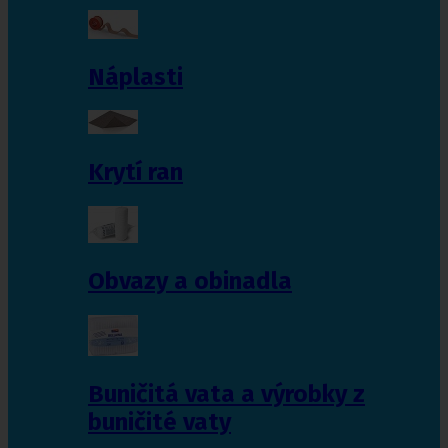
Náplasti
Krytí ran
Obvazy a obinadla
Buničitá vata a výrobky z
buničité vaty