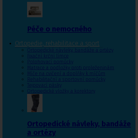
Péče o nemocného
Ortopedie, rehabilitace a sport
Ortopedické návleky, bandáže a ortézy
Fixační krční límce
Polohovací pomůcky
Matrace a podložky proti proleženinám
Míče na cvičení a doplňky k míčům
Rehabilitační a sportovní pomůcky
Tejpovací pásky
Ortopedické vložky a korektory
Ortopedické návleky, bandáže
a ortézy