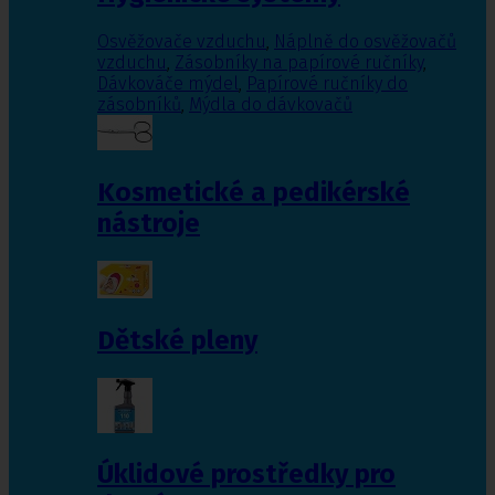
Osvěžovače vzduchu
,
Náplně do osvěžovačů
vzduchu
,
Zásobníky na papírové ručníky
,
Dávkováče mýdel
,
Papírové ručníky do
zásobníků
,
Mýdla do dávkovačů
Kosmetické a pedikérské
nástroje
Dětské pleny
Úklidové prostředky pro