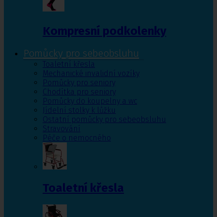
Kompresní podkolenky
Pomůcky pro sebeobsluhu
Toaletní křesla
Mechanické invalidní vozíky
Pomůcky pro seniory
Chodítka pro seniory
Pomůcky do koupelny a wc
Jídelní stolky k lůžku
Ostatní pomůcky pro sebeobsluhu
Stravování
Péče o nemocného
Toaletní křesla