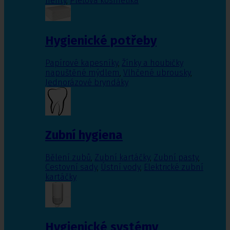
nehty
,
Pleťová kosmetika
Hygienické potřeby
Papírové kapesníky
,
Žínky a houbičky
napuštěné mýdlem
,
Vlhčené ubrousky
,
Jednorázové bryndáky
Zubní hygiena
Bělení zubů
,
Zubní kartáčky
,
Zubní pasty
,
Cestovní sady
,
Ústní vody
,
Elektrické zubní
kartáčky
Hygienické systémy