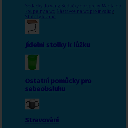
Sedačky do vany
,
Sedačky do sprchy
,
Madla do
koupelny a wc
,
Nástavce na wc pro invalidy
,
Stoličky k vaně
Jídelní stolky k lůžku
Ostatní pomůcky pro
sebeobsluhu
Stravování