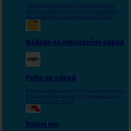
Likvidátory pachu 30ml
,
Likvidátory pachu
250ml
,
Likvidátory pachu 500ml
,
Likvidátory
pachu 5000ml
,
Likvidátory pachu 1000ml
Nádoby na nebezpečný odpad
Pytle na odpad
Pytel na odpad červený
,
Pytel na odpad černý
,
Pytel na odpad modrý
,
Pytel na odpad žlutý
,
Pytel na odpad zelený
Hojení ran