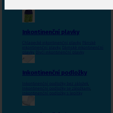
Inkontinenční vložky pro ženy
,
Inkontinenční
vložky pro muže
Inkontinenční plavky
Chlapecké inkontinenční plavky
,
Pánské
inkontinenční plavky
,
Dámské inkontinenční
plavky
,
Dívčí inkontinenční plavky
Inkontinenční podložky
Inkontinenční podložky bez záložek
,
Inkontinenční podložky se záložkami
,
Inkontinenční podložky s lepítky